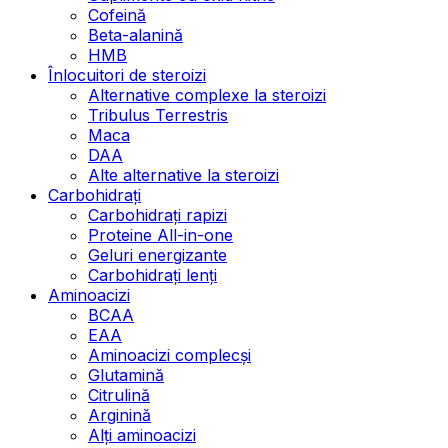
Cofeină
Beta-alanină
HMB
Înlocuitori de steroizi
Alternative complexe la steroizi
Tribulus Terrestris
Maca
DAA
Alte alternative la steroizi
Carbohidrați
Carbohidrați rapizi
Proteine All-in-one
Geluri energizante
Carbohidrați lenți
Aminoacizi
BCAA
EAA
Aminoacizi complecși
Glutamină
Citrulină
Arginină
Alți aminoacizi