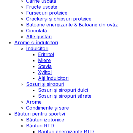
Carne uscată
Fructe uscate
Fursecuri proteice
Crackerși și chipsuri proteice
Batoane energizante & Batoane din ovăz
Ciocolată
Alte gustări
Arome și îndulcitori
Îndulcitori
Eritritol
Miere
Stevia
Xylitol
Alți îndulcitori
Sosuri și siropuri
Sosuri și siropuri dulci
Sosuri și siropuri sărate
Arome
Condimente și sare
Băuturi pentru sportivi
Băuturi izotonice
Băuturi RTD
Băuturi energizante RTD