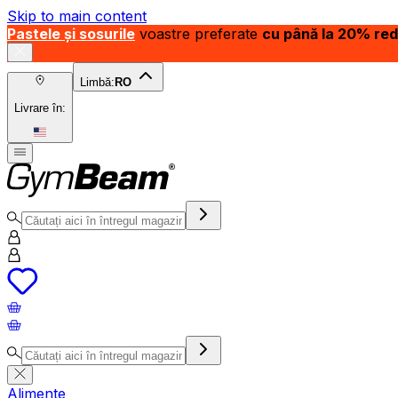
Skip to main content
Pastele și sosurile
voastre preferate
cu până la 20% re
Limbă:
RO
Livrare în:
Alimente