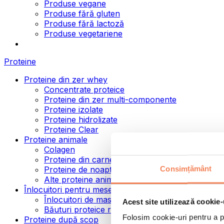
Produse vegane
Produse fără gluten
Produse fără lactoză
Produse vegetariene
Proteine
Proteine din zer whey
Concentrate proteice
Proteine din zer multi-componente
Proteine izolate
Proteine hidrolizate
Proteine Clear
Proteine animale
Colagen
Proteine din carne de vită
Consimțământ
Proteine de noapte
Alte proteine animale
Înlocuitori pentru mese
Înlocuitori de masă pulbere
Acest site utilizează cookie-
Băuturi proteice ready to drink
Folosim cookie-uri pentru a pe
Proteine după scop