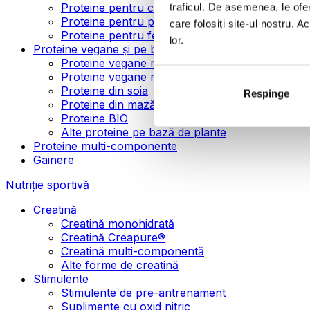
Proteine pentru creșterea masei musculare
traficul. De asemenea, le ofer
Proteine pentru pierderea în greutate
care folosiți site-ul nostru. A
Proteine pentru femei
lor.
Proteine vegane și pe bază de plante
Proteine vegane mono-componente
Proteine vegane multi-componente
Proteine din soia
Respinge
Proteine din mazăre
Proteine BIO
Alte proteine pe bază de plante
Proteine multi-componente
Gainere
Nutriție sportivă
Creatină
Creatină monohidrată
Creatină Creapure®
Creatină multi-componentă
Alte forme de creatină
Stimulente
Stimulente de pre-antrenament
Suplimente cu oxid nitric