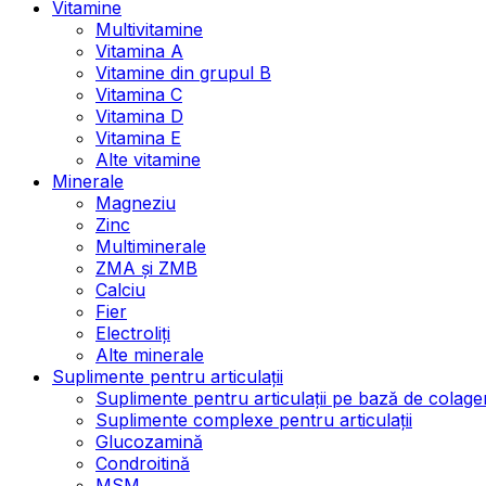
Vitamine
Multivitamine
Vitamina A
Vitamine din grupul B
Vitamina C
Vitamina D
Vitamina E
Alte vitamine
Minerale
Magneziu
Zinc
Multiminerale
ZMA și ZMB
Calciu
Fier
Electroliți
Alte minerale
Suplimente pentru articulații
Suplimente pentru articulații pe bază de colage
Suplimente complexe pentru articulații
Glucozamină
Condroitină
MSM