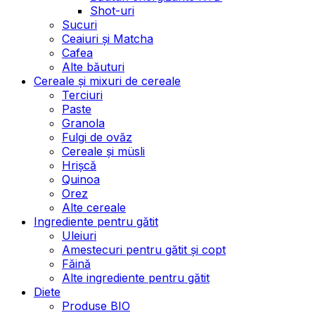
Shot-uri
Sucuri
Ceaiuri și Matcha
Cafea
Alte băuturi
Cereale și mixuri de cereale
Terciuri
Paste
Granola
Fulgi de ovăz
Cereale și müsli
Hrișcă
Quinoa
Orez
Alte cereale
Ingrediente pentru gătit
Uleiuri
Amestecuri pentru gătit și copt
Făină
Alte ingrediente pentru gătit
Diete
Produse BIO