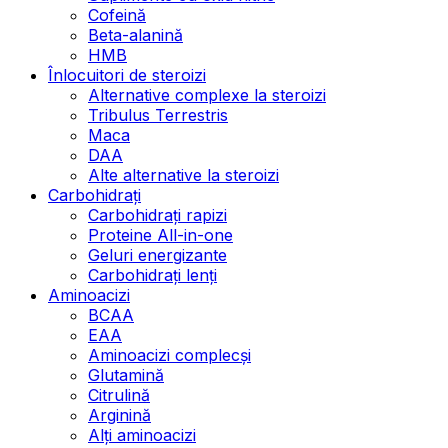
Cofeină
Beta-alanină
HMB
Înlocuitori de steroizi
Alternative complexe la steroizi
Tribulus Terrestris
Maca
DAA
Alte alternative la steroizi
Carbohidrați
Carbohidrați rapizi
Proteine All-in-one
Geluri energizante
Carbohidrați lenți
Aminoacizi
BCAA
EAA
Aminoacizi complecși
Glutamină
Citrulină
Arginină
Alți aminoacizi