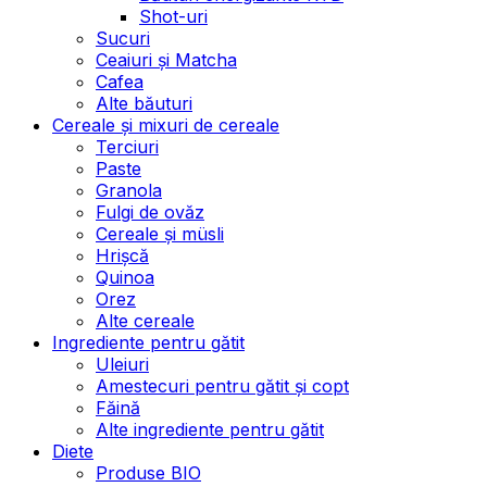
Shot-uri
Sucuri
Ceaiuri și Matcha
Cafea
Alte băuturi
Cereale și mixuri de cereale
Terciuri
Paste
Granola
Fulgi de ovăz
Cereale și müsli
Hrișcă
Quinoa
Orez
Alte cereale
Ingrediente pentru gătit
Uleiuri
Amestecuri pentru gătit și copt
Făină
Alte ingrediente pentru gătit
Diete
Produse BIO