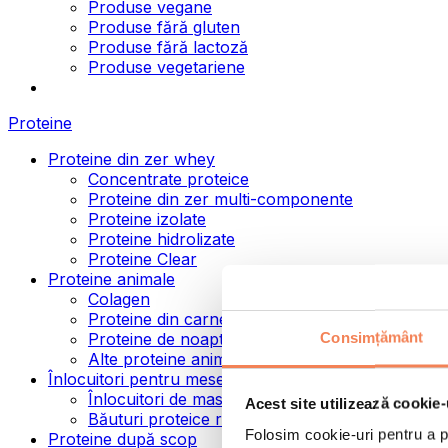
Produse vegane
Produse fără gluten
Produse fără lactoză
Produse vegetariene
Proteine
Proteine din zer whey
Concentrate proteice
Proteine din zer multi-componente
Proteine izolate
Proteine hidrolizate
Proteine Clear
Proteine animale
Colagen
Proteine din carne de vită
Consimțământ
Proteine de noapte
Alte proteine animale
Înlocuitori pentru mese
Înlocuitori de masă pulbere
Acest site utilizează cookie-
Băuturi proteice ready to drink
Folosim cookie-uri pentru a pe
Proteine după scop