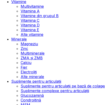
Vitamine
Multivitamine
Vitamina A
Vitamine din grupul B
Vitamina C
Vitamina D
Vitamina E
Alte vitamine
Minerale
Magneziu
Zinc
Multiminerale
ZMA și ZMB
Calciu
Fier
Electroliți
Alte minerale
Suplimente pentru articulații
Suplimente pentru articulații pe bază de colage
Suplimente complexe pentru articulații
Glucozamină
Condroitină
MSM