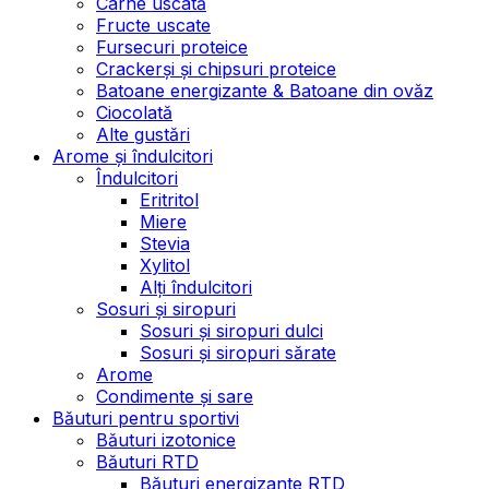
Carne uscată
Fructe uscate
Fursecuri proteice
Crackerși și chipsuri proteice
Batoane energizante & Batoane din ovăz
Ciocolată
Alte gustări
Arome și îndulcitori
Îndulcitori
Eritritol
Miere
Stevia
Xylitol
Alți îndulcitori
Sosuri și siropuri
Sosuri și siropuri dulci
Sosuri și siropuri sărate
Arome
Condimente și sare
Băuturi pentru sportivi
Băuturi izotonice
Băuturi RTD
Băuturi energizante RTD