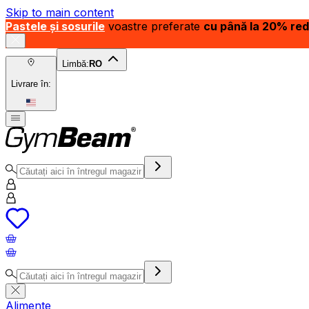
Skip to main content
Pastele și sosurile
voastre preferate
cu până la 20% re
Limbă:
RO
Livrare în:
Alimente