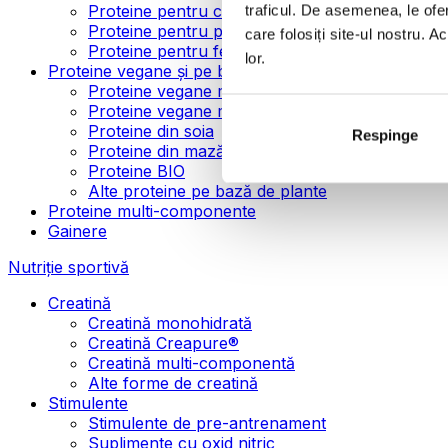
Proteine pentru creșterea masei musculare
traficul. De asemenea, le ofer
Proteine pentru pierderea în greutate
care folosiți site-ul nostru. A
Proteine pentru femei
lor.
Proteine vegane și pe bază de plante
Proteine vegane mono-componente
Proteine vegane multi-componente
Proteine din soia
Respinge
Proteine din mazăre
Proteine BIO
Alte proteine pe bază de plante
Proteine multi-componente
Gainere
Nutriție sportivă
Creatină
Creatină monohidrată
Creatină Creapure®
Creatină multi-componentă
Alte forme de creatină
Stimulente
Stimulente de pre-antrenament
Suplimente cu oxid nitric