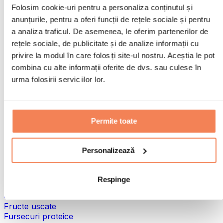
Pește
Folosim cookie-uri pentru a personaliza conținutul și
Alimente gata preparate
anunțurile, pentru a oferi funcții de rețele sociale și pentru
Ouă
a analiza traficul. De asemenea, le oferim partenerilor de
Pâine și produse de patiserie
rețele sociale, de publicitate și de analize informații cu
Carne
privire la modul în care folosiți site-ul nostru. Aceștia le pot
Leguminoase
Alte alimente fitness
combina cu alte informații oferite de dvs. sau culese în
urma folosirii serviciilor lor.
Unturi din nuci
Unturi din nuci 100%
Unturi dulci din nuci
Unturi proteice din nuci
Permite toate
Super-alimente
Superalimente verzi
Fibre
Personalizează
Alte superalimente
Gustări proteice
Respinge
Batoane proteice
Carne uscată
Fructe uscate
Fursecuri proteice