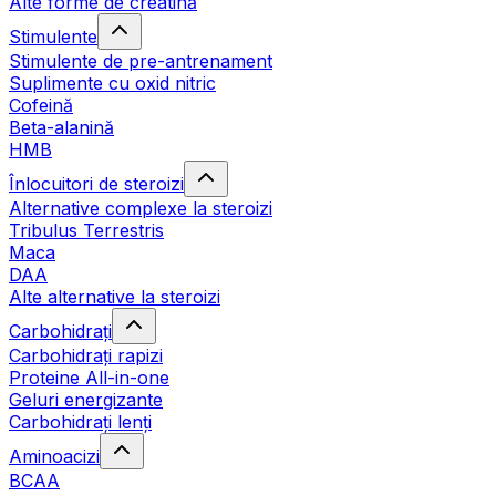
Alte forme de creatină
Stimulente
Stimulente de pre-antrenament
Suplimente cu oxid nitric
Cofeină
Beta-alanină
HMB
Înlocuitori de steroizi
Alternative complexe la steroizi
Tribulus Terrestris
Maca
DAA
Alte alternative la steroizi
Carbohidrați
Carbohidrați rapizi
Proteine All-in-one
Geluri energizante
Carbohidrați lenți
Aminoacizi
BCAA