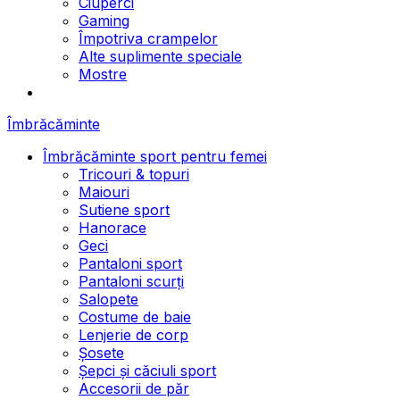
Ciuperci
Gaming
Împotriva crampelor
Alte suplimente speciale
Mostre
Îmbrăcăminte
Îmbrăcăminte sport pentru femei
Tricouri & topuri
Maiouri
Sutiene sport
Hanorace
Geci
Pantaloni sport
Pantaloni scurți
Salopete
Costume de baie
Lenjerie de corp
Șosete
Șepci și căciuli sport
Accesorii de păr