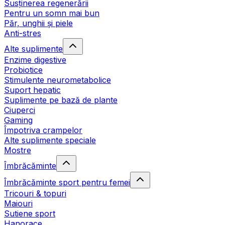
Susținerea regenerării
Pentru un somn mai bun
Păr, unghii și piele
Anti-stres
Alte suplimente
Enzime digestive
Probiotice
Stimulente neurometabolice
Suport hepatic
Suplimente pe bază de plante
Ciuperci
Gaming
Împotriva crampelor
Alte suplimente speciale
Mostre
Îmbrăcăminte
Îmbrăcăminte sport pentru femei
Tricouri & topuri
Maiouri
Sutiene sport
Hanorace