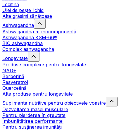
Lecitină
Ulei de pește lichid
Alte grăsimi sănătoase
Ashwagandha
Ashwagandha monocomponentă
Ashwagandha KSM-66®
BIO ashwagandha
Complex ashwagandha
Longevitate
Produse complexe pentru longevitate
NAD+
Berberină
Resveratrol
Quercetină
Alte produse pentru longevitate
Suplimente nutritive pentru obiectivele voastre
Dezvoltarea masei musculare
Pentru pierderea în greutate
Îmbunătățirea performanței
Pentru susținerea imunității