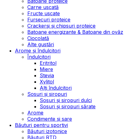
Batoane proteice
Carne uscată
Fructe uscate
Fursecuri proteice
Crackerși și chipsuri proteice
Batoane energizante & Batoane din ovăz
Ciocolată
Alte gustări
Arome și îndulcitori
Îndulcitori
Eritritol
Miere
Stevia
Xylitol
Alți îndulcitori
Sosuri și siropuri
Sosuri și siropuri dulci
Sosuri și siropuri sărate
Arome
Condimente și sare
Băuturi pentru sportivi
Băuturi izotonice
Băuturi RTD