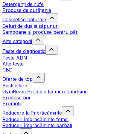
Detergenți de rufe
Produse de curățenie
Cosmetice naturale
Geluri de duș și săpunuri
Șampoane și produse pentru păr
Alte categorii
Teste de diagnostic
Teste ADN
Alte teste
CBD
Oferte de top
Bestsellere
GymBeam Produse tip merchandising
Produse noi
Promoții
Reducere la îmbrăcăminte
Reduceri îmbrăcăminte femei
Reduceri îmbrăcăminte bărbați