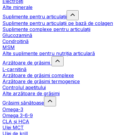
Electroliți
Alte minerale
Suplimente pentru articulații
Suplimente pentru articulații pe bază de colagen
Suplimente complexe pentru articulații
Glucozamină
Condroitină
MSM
Alte suplimente pentru nutriția articulară
Arzătoare de grăsimi
L-carnitină
Arzătoare de grăsimi complexe
Arzătoare de grăsimi termogenice
Controlul apetitului
Alte arzătoare de grăsimi
Grăsimi sănătoase
Omega-3
Omega 3-6-9
CLA şi HCA
Ulei MCT
Ulei de krill