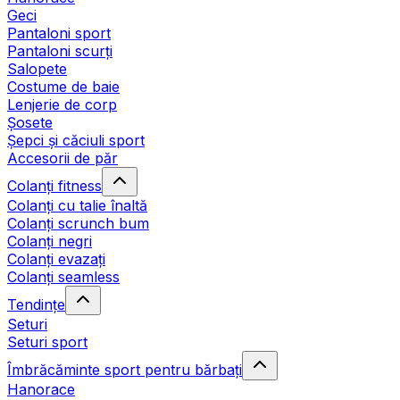
Geci
Pantaloni sport
Pantaloni scurți
Salopete
Costume de baie
Lenjerie de corp
Șosete
Șepci și căciuli sport
Accesorii de păr
Colanți fitness
Colanți cu talie înaltă
Colanți scrunch bum
Colanți negri
Colanți evazați
Colanți seamless
Tendințe
Seturi
Seturi sport
Îmbrăcăminte sport pentru bărbați
Hanorace