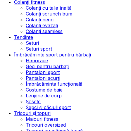
Colanți fitness
Colanți cu talie înaltă
Colanți scrunch bum
Colanți negri
Colanți evazați
Colanți seamless
Tendințe
Seturi
Seturi sport
Îmbrăcăminte sport pentru bărbați
Hanorace
Geci pentru bărbați
Pantaloni sport
Pantaloni scurți
Îmbrăcăminte funcțională
Costume de baie
Lenjerie de corp
Șosete
Șepci și căciuli sport
Tricouri și topuri
Maiouri fitness
Tricouri oversized
Tricouri cu mânecă lungă