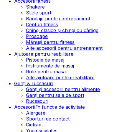
Accesorii fitness
Shakere
Sticle sport
Bandaje pentru antrenament
Centuri fitness
Chingi clasice și chingi cu cârlige
Prosoape
Mănuși pentru fitness
Alte accesorii pentru antrenament
Ajutoare pentru reabilitare
Pistoale de masaj
Instrumente de masaj
Role pentru masaj
Alte ajutoare pentru reabilitare
Genți & rucsacuri
Genți și accesorii pentru alimente
Genți pentru sala de sport
Rucsacuri
Accesorii în funcție de activitate
Alergare
Sporturi de contact
Ciclism
Yoga și pilates