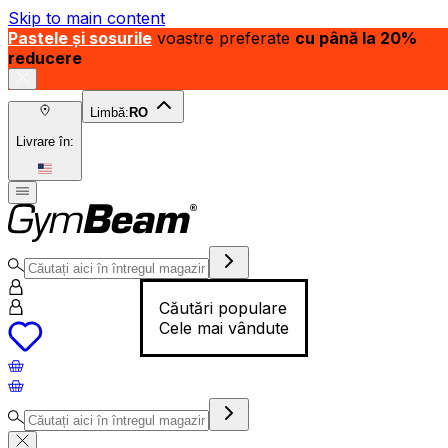
Skip to main content
Pastele și sosurile
voastre preferate
cu până la 20%
reducere
Limbă:
RO
Livrare în:
Căutări populare
Cele mai vândute