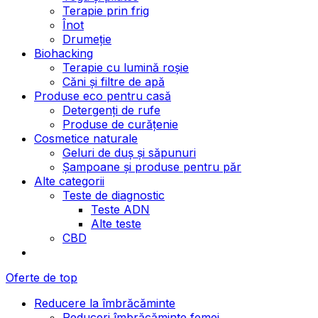
Terapie prin frig
Înot
Drumeție
Biohacking
Terapie cu lumină roșie
Căni și filtre de apă
Produse eco pentru casă
Detergenți de rufe
Produse de curățenie
Cosmetice naturale
Geluri de duș și săpunuri
Șampoane și produse pentru păr
Alte categorii
Teste de diagnostic
Teste ADN
Alte teste
CBD
Oferte de top
Reducere la îmbrăcăminte
Reduceri îmbrăcăminte femei