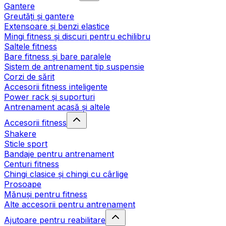
Gantere
Greutăți și gantere
Extensoare și benzi elastice
Mingi fitness și discuri pentru echilibru
Saltele fitness
Bare fitness și bare paralele
Sistem de antrenament tip suspensie
Corzi de sărit
Accesorii fitness inteligente
Power rack și suporturi
Antrenament acasă și altele
Accesorii fitness
Shakere
Sticle sport
Bandaje pentru antrenament
Centuri fitness
Chingi clasice și chingi cu cârlige
Prosoape
Mănuși pentru fitness
Alte accesorii pentru antrenament
Ajutoare pentru reabilitare