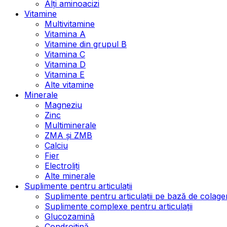
Alți aminoacizi
Vitamine
Multivitamine
Vitamina A
Vitamine din grupul B
Vitamina C
Vitamina D
Vitamina E
Alte vitamine
Minerale
Magneziu
Zinc
Multiminerale
ZMA și ZMB
Calciu
Fier
Electroliți
Alte minerale
Suplimente pentru articulații
Suplimente pentru articulații pe bază de colage
Suplimente complexe pentru articulații
Glucozamină
Condroitină