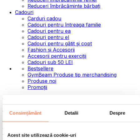
Reduceri îmbrăcăminte bărbați
Cadouri
Carduri cadou
Cadouri pentru întreaga familie
Cadouri pentru ea
Cadouri pentru el
Cadouri pentru gătit și copt
Fashion și Accesorii
Accesorii pentru exerciții
Cadouri sub 50 LEI
Bestsellere
GymBeam Produse tip merchandising
Produse noi
Promoții
Categorii
Alimente
Consimțământ
Detalii
Despre
Alimente fitness
Nuci
Semințe
Acest site utilizează cookie-uri
Creme și paste tartinabile