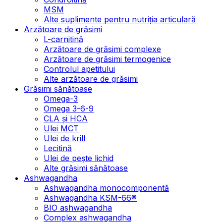
MSM
Alte suplimente pentru nutriția articulară
Arzătoare de grăsimi
L-carnitină
Arzătoare de grăsimi complexe
Arzătoare de grăsimi termogenice
Controlul apetitului
Alte arzătoare de grăsimi
Grăsimi sănătoase
Omega-3
Omega 3-6-9
CLA şi HCA
Ulei MCT
Ulei de krill
Lecitină
Ulei de pește lichid
Alte grăsimi sănătoase
Ashwagandha
Ashwagandha monocomponentă
Ashwagandha KSM-66®
BIO ashwagandha
Complex ashwagandha