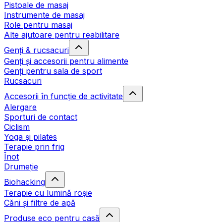
Pistoale de masaj
Instrumente de masaj
Role pentru masaj
Alte ajutoare pentru reabilitare
Genți & rucsacuri
Genți și accesorii pentru alimente
Genți pentru sala de sport
Rucsacuri
Accesorii în funcție de activitate
Alergare
Sporturi de contact
Ciclism
Yoga și pilates
Terapie prin frig
Înot
Drumeție
Biohacking
Terapie cu lumină roșie
Căni și filtre de apă
Produse eco pentru casă