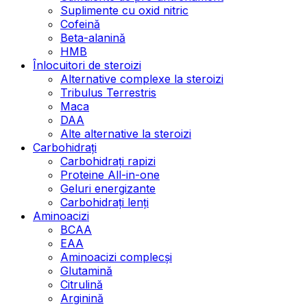
Suplimente cu oxid nitric
Cofeină
Beta-alanină
HMB
Înlocuitori de steroizi
Alternative complexe la steroizi
Tribulus Terrestris
Maca
DAA
Alte alternative la steroizi
Carbohidrați
Carbohidrați rapizi
Proteine All-in-one
Geluri energizante
Carbohidrați lenți
Aminoacizi
BCAA
EAA
Aminoacizi complecși
Glutamină
Citrulină
Arginină