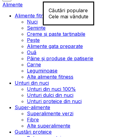
Alimente
Căutări populare
Alimente fitness
Cele mai vândute
Nuci
Semințe
Creme și paste tartinabile
Pește
Alimente gata preparate
Ouă
Pâine și produse de patiserie
Carne
Leguminoase
Alte alimente fitness
Unturi din nuci
Unturi din nuci 100%
Unturi dulci din nuci
Unturi proteice din nuci
Super-alimente
Superalimente verzi
Fibre
Alte superalimente
Gustări proteice