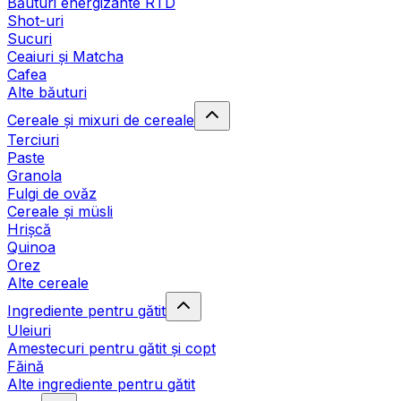
Băuturi energizante RTD
Shot-uri
Sucuri
Ceaiuri și Matcha
Cafea
Alte băuturi
Cereale și mixuri de cereale
Terciuri
Paste
Granola
Fulgi de ovăz
Cereale și müsli
Hrișcă
Quinoa
Orez
Alte cereale
Ingrediente pentru gătit
Uleiuri
Amestecuri pentru gătit și copt
Făină
Alte ingrediente pentru gătit