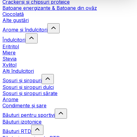
Crackerși și chipsuri proteice
Batoane energizante & Batoane din ovăz
Ciocolată
Alte gustări
Arome și îndulcitori
Îndulcitori
Eritritol
Miere
Stevia
Xylitol
Alți îndulcitori
Sosuri și siropuri
Sosuri și siropuri dulci
Sosuri și siropuri sărate
Arome
Condimente și sare
Băuturi pentru sportivi
Băuturi izotonice
Băuturi RTD