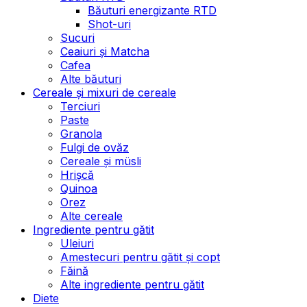
Băuturi energizante RTD
Shot-uri
Sucuri
Ceaiuri și Matcha
Cafea
Alte băuturi
Cereale și mixuri de cereale
Terciuri
Paste
Granola
Fulgi de ovăz
Cereale și müsli
Hrișcă
Quinoa
Orez
Alte cereale
Ingrediente pentru gătit
Uleiuri
Amestecuri pentru gătit și copt
Făină
Alte ingrediente pentru gătit
Diete