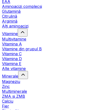
EAA
Aminoacizi complecși
Glutamină
Citrulină
Arginină
Alți aminoacizi
Vitamine
Multivitamine
Vitamina A
Vitamine din grupul B
Vitamina C
Vitamina D
Vitamina E
Alte vitamine
Minerale
Magneziu
Zinc
Multiminerale
ZMA și ZMB
Calciu
Fier