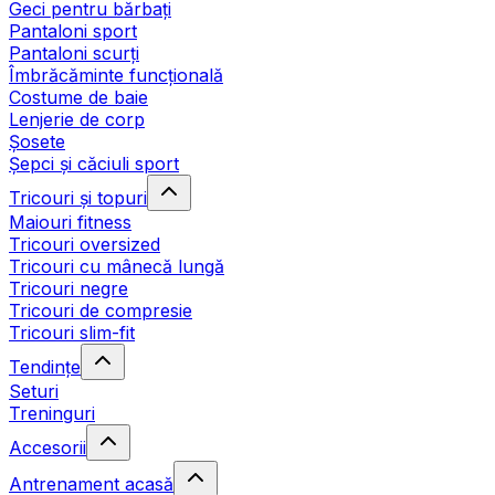
Geci pentru bărbați
Pantaloni sport
Pantaloni scurți
Îmbrăcăminte funcțională
Costume de baie
Lenjerie de corp
Șosete
Șepci și căciuli sport
Tricouri și topuri
Maiouri fitness
Tricouri oversized
Tricouri cu mânecă lungă
Tricouri negre
Tricouri de compresie
Tricouri slim-fit
Tendințe
Seturi
Treninguri
Accesorii
Antrenament acasă