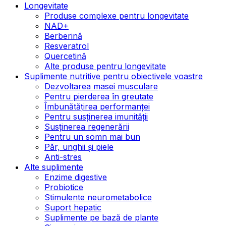
Longevitate
Produse complexe pentru longevitate
NAD+
Berberină
Resveratrol
Quercetină
Alte produse pentru longevitate
Suplimente nutritive pentru obiectivele voastre
Dezvoltarea masei musculare
Pentru pierderea în greutate
Îmbunătățirea performanței
Pentru susținerea imunității
Susținerea regenerării
Pentru un somn mai bun
Păr, unghii și piele
Anti-stres
Alte suplimente
Enzime digestive
Probiotice
Stimulente neurometabolice
Suport hepatic
Suplimente pe bază de plante