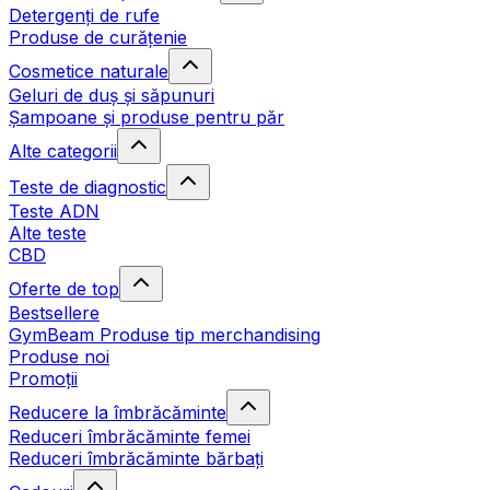
Detergenți de rufe
Produse de curățenie
Cosmetice naturale
Geluri de duș și săpunuri
Șampoane și produse pentru păr
Alte categorii
Teste de diagnostic
Teste ADN
Alte teste
CBD
Oferte de top
Bestsellere
GymBeam Produse tip merchandising
Produse noi
Promoții
Reducere la îmbrăcăminte
Reduceri îmbrăcăminte femei
Reduceri îmbrăcăminte bărbați