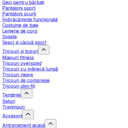
Geci pentru bărbați
Pantaloni sport
Pantaloni scurți
Îmbrăcăminte funcțională
Costume de baie
Lenjerie de corp
Șosete
Șepci și căciuli sport
Tricouri și topuri
Maiouri fitness
Tricouri oversized
Tricouri cu mânecă lungă
Tricouri negre
Tricouri de compresie
Tricouri slim-fit
Tendințe
Seturi
Treninguri
Accesorii
Antrenament acasă