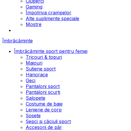
Ciuperci
Gaming
Împotriva crampelor
Alte suplimente speciale
Mostre
Îmbrăcăminte
Îmbrăcăminte sport pentru femei
Tricouri & topuri
Maiouri
Sutiene sport
Hanorace
Geci
Pantaloni sport
Pantaloni scurți
Salopete
Costume de baie
Lenjerie de corp
Șosete
Șepci și căciuli sport
Accesorii de păr