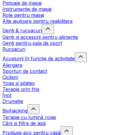
Pistoale de masaj
Instrumente de masaj
Role pentru masaj
Alte ajutoare pentru reabilitare
Genți & rucsacuri
Genți și accesorii pentru alimente
Genți pentru sala de sport
Rucsacuri
Accesorii în funcție de activitate
Alergare
Sporturi de contact
Ciclism
Yoga și pilates
Terapie prin frig
Înot
Drumeție
Biohacking
Terapie cu lumină roșie
Căni și filtre de apă
Produse eco pentru casă