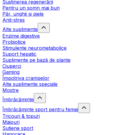
Susținerea regenerării
Pentru un somn mai bun
Păr, unghii și piele
Anti-stres
Alte suplimente
Enzime digestive
Probiotice
Stimulente neurometabolice
Suport hepatic
Suplimente pe bază de plante
Ciuperci
Gaming
Împotriva crampelor
Alte suplimente speciale
Mostre
Îmbrăcăminte
Îmbrăcăminte sport pentru femei
Tricouri & topuri
Maiouri
Sutiene sport
Hanorace