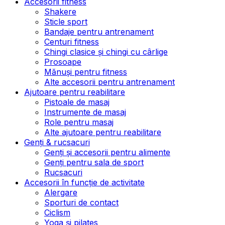
Accesorii fitness
Shakere
Sticle sport
Bandaje pentru antrenament
Centuri fitness
Chingi clasice și chingi cu cârlige
Prosoape
Mănuși pentru fitness
Alte accesorii pentru antrenament
Ajutoare pentru reabilitare
Pistoale de masaj
Instrumente de masaj
Role pentru masaj
Alte ajutoare pentru reabilitare
Genți & rucsacuri
Genți și accesorii pentru alimente
Genți pentru sala de sport
Rucsacuri
Accesorii în funcție de activitate
Alergare
Sporturi de contact
Ciclism
Yoga și pilates