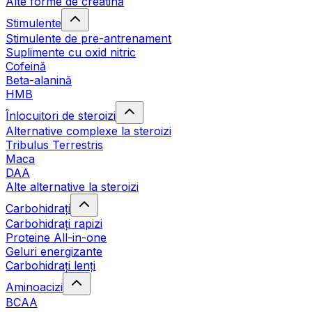
Alte forme de creatină
Stimulente
Stimulente de pre-antrenament
Suplimente cu oxid nitric
Cofeină
Beta-alanină
HMB
Înlocuitori de steroizi
Alternative complexe la steroizi
Tribulus Terrestris
Maca
DAA
Alte alternative la steroizi
Carbohidrați
Carbohidrați rapizi
Proteine All-in-one
Geluri energizante
Carbohidrați lenți
Aminoacizi
BCAA