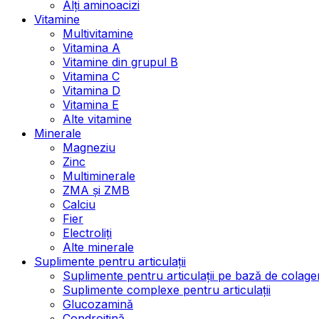
Alți aminoacizi
Vitamine
Multivitamine
Vitamina A
Vitamine din grupul B
Vitamina C
Vitamina D
Vitamina E
Alte vitamine
Minerale
Magneziu
Zinc
Multiminerale
ZMA și ZMB
Calciu
Fier
Electroliți
Alte minerale
Suplimente pentru articulații
Suplimente pentru articulații pe bază de colage
Suplimente complexe pentru articulații
Glucozamină
Condroitină