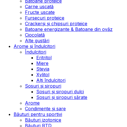
Batoane proteice
Carne uscată
Fructe uscate
Fursecuri proteice
Crackerși și chipsuri proteice
Batoane energizante & Batoane din ovăz
Ciocolată
Alte gustări
Arome și îndulcitori
Îndulcitori
Eritritol
Miere
Stevia
Xylitol
Alți îndulcitori
Sosuri și siropuri
Sosuri și siropuri dulci
Sosuri și siropuri sărate
Arome
Condimente și sare
Băuturi pentru sportivi
Băuturi izotonice
Băuturi RTD