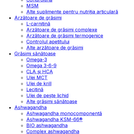
MSM
Alte suplimente pentru nutriția articulară
Arzătoare de grăsimi
L-carnitină
Arzătoare de grăsimi complexe
Arzătoare de grăsimi termogenice
Controlul apetitului
Alte arzătoare de grăsimi
Grăsimi sănătoase
Omega-3
Omega 3-6-9
CLA şi HCA
Ulei MCT
Ulei de krill
Lecitină
Ulei de pește lichid
Alte grăsimi sănătoase
Ashwagandha
Ashwagandha monocomponentă
Ashwagandha KSM-66®
BIO ashwagandha
Complex ashwagandha