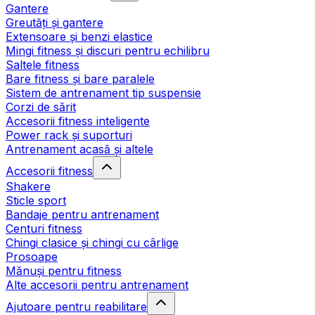
Gantere
Greutăți și gantere
Extensoare și benzi elastice
Mingi fitness și discuri pentru echilibru
Saltele fitness
Bare fitness și bare paralele
Sistem de antrenament tip suspensie
Corzi de sărit
Accesorii fitness inteligente
Power rack și suporturi
Antrenament acasă și altele
Accesorii fitness
Shakere
Sticle sport
Bandaje pentru antrenament
Centuri fitness
Chingi clasice și chingi cu cârlige
Prosoape
Mănuși pentru fitness
Alte accesorii pentru antrenament
Ajutoare pentru reabilitare