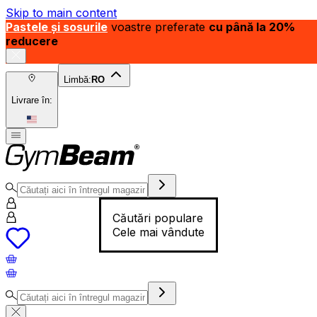
Skip to main content
Pastele și sosurile
voastre preferate
cu până la 20%
reducere
Limbă:
RO
Livrare în:
Căutări populare
Cele mai vândute