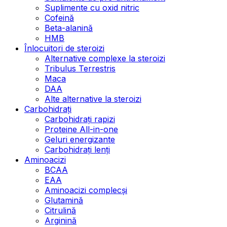
Suplimente cu oxid nitric
Cofeină
Beta-alanină
HMB
Înlocuitori de steroizi
Alternative complexe la steroizi
Tribulus Terrestris
Maca
DAA
Alte alternative la steroizi
Carbohidrați
Carbohidrați rapizi
Proteine All-in-one
Geluri energizante
Carbohidrați lenți
Aminoacizi
BCAA
EAA
Aminoacizi complecși
Glutamină
Citrulină
Arginină