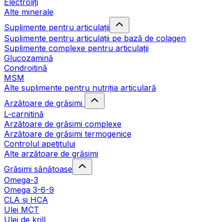
Electroliți
Alte minerale
Suplimente pentru articulații
Suplimente pentru articulații pe bază de colagen
Suplimente complexe pentru articulații
Glucozamină
Condroitină
MSM
Alte suplimente pentru nutriția articulară
Arzătoare de grăsimi
L-carnitină
Arzătoare de grăsimi complexe
Arzătoare de grăsimi termogenice
Controlul apetitului
Alte arzătoare de grăsimi
Grăsimi sănătoase
Omega-3
Omega 3-6-9
CLA şi HCA
Ulei MCT
Ulei de krill