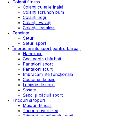
Colanți fitness
Colanți cu talie înaltă
Colanți scrunch bum
Colanți negri
Colanți evazați
Colanți seamless
Tendințe
Seturi
Seturi sport
Îmbrăcăminte sport pentru bărbați
Hanorace
Geci pentru bărbați
Pantaloni sport
Pantaloni scurți
Îmbrăcăminte funcțională
Costume de baie
Lenjerie de corp
Șosete
Șepci și căciuli sport
Tricouri și topuri
Maiouri fitness
Tricouri oversized
Tricouri cu mânecă lungă