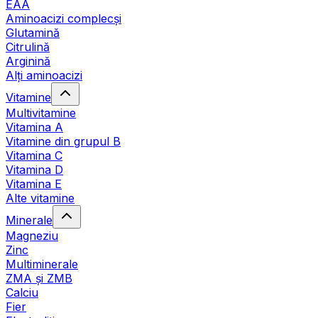
EAA
Aminoacizi complecși
Glutamină
Citrulină
Arginină
Alți aminoacizi
Vitamine
Multivitamine
Vitamina A
Vitamine din grupul B
Vitamina C
Vitamina D
Vitamina E
Alte vitamine
Minerale
Magneziu
Zinc
Multiminerale
ZMA și ZMB
Calciu
Fier