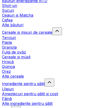
Băuturi energizante RTD
Shot-uri
Sucuri
Ceaiuri și Matcha
Cafea
Alte băuturi
Cereale și mixuri de cereale
Terciuri
Paste
Granola
Fulgi de ovăz
Cereale și müsli
Hrișcă
Quinoa
Orez
Alte cereale
Ingrediente pentru gătit
Uleiuri
Amestecuri pentru gătit și copt
Făină
Alte ingrediente pentru gătit