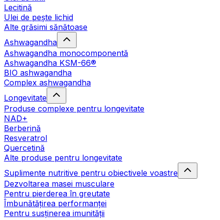
Lecitină
Ulei de pește lichid
Alte grăsimi sănătoase
Ashwagandha
Ashwagandha monocomponentă
Ashwagandha KSM-66®
BIO ashwagandha
Complex ashwagandha
Longevitate
Produse complexe pentru longevitate
NAD+
Berberină
Resveratrol
Quercetină
Alte produse pentru longevitate
Suplimente nutritive pentru obiectivele voastre
Dezvoltarea masei musculare
Pentru pierderea în greutate
Îmbunătățirea performanței
Pentru susținerea imunității