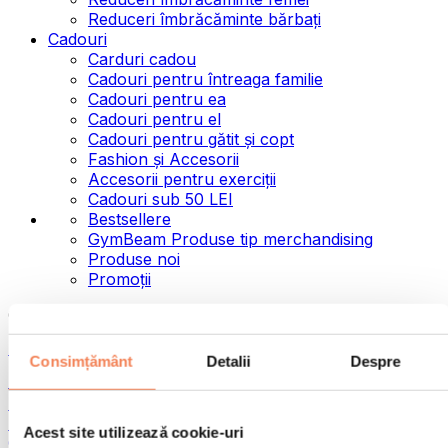
Reduceri îmbrăcăminte bărbați
Cadouri
Carduri cadou
Cadouri pentru întreaga familie
Cadouri pentru ea
Cadouri pentru el
Cadouri pentru gătit și copt
Fashion și Accesorii
Accesorii pentru exerciții
Cadouri sub 50 LEI
Bestsellere
GymBeam Produse tip merchandising
Produse noi
Promoții
Categorii
Alimente
Consimțământ
Detalii
Despre
Alimente fitness
Nuci
Semințe
Acest site utilizează cookie-uri
Creme și paste tartinabile