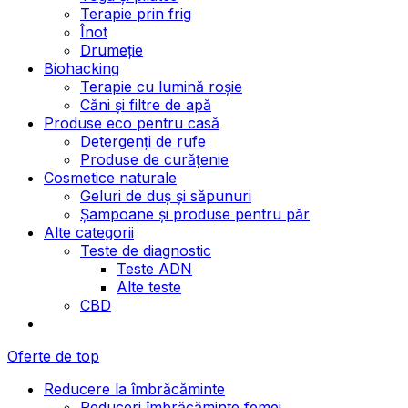
Terapie prin frig
Înot
Drumeție
Biohacking
Terapie cu lumină roșie
Căni și filtre de apă
Produse eco pentru casă
Detergenți de rufe
Produse de curățenie
Cosmetice naturale
Geluri de duș și săpunuri
Șampoane și produse pentru păr
Alte categorii
Teste de diagnostic
Teste ADN
Alte teste
CBD
Oferte de top
Reducere la îmbrăcăminte
Reduceri îmbrăcăminte femei