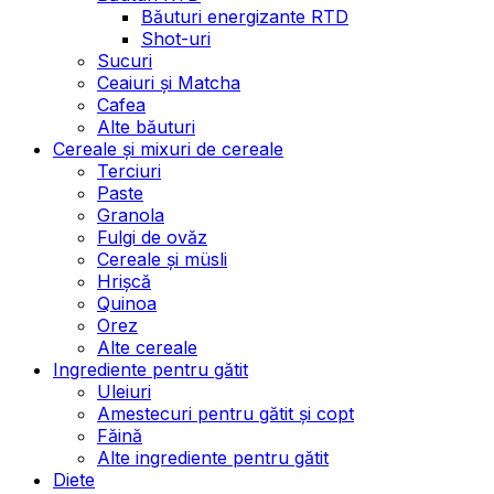
Băuturi energizante RTD
Shot-uri
Sucuri
Ceaiuri și Matcha
Cafea
Alte băuturi
Cereale și mixuri de cereale
Terciuri
Paste
Granola
Fulgi de ovăz
Cereale și müsli
Hrișcă
Quinoa
Orez
Alte cereale
Ingrediente pentru gătit
Uleiuri
Amestecuri pentru gătit și copt
Făină
Alte ingrediente pentru gătit
Diete