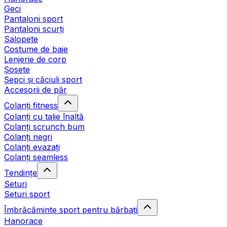
Geci
Pantaloni sport
Pantaloni scurți
Salopete
Costume de baie
Lenjerie de corp
Șosete
Șepci și căciuli sport
Accesorii de păr
Colanți fitness
Colanți cu talie înaltă
Colanți scrunch bum
Colanți negri
Colanți evazați
Colanți seamless
Tendințe
Seturi
Seturi sport
Îmbrăcăminte sport pentru bărbați
Hanorace