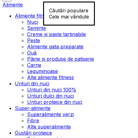
Alimente
Căutări populare
Alimente fitness
Cele mai vândute
Nuci
Semințe
Creme și paste tartinabile
Pește
Alimente gata preparate
Ouă
Pâine și produse de patiserie
Carne
Leguminoase
Alte alimente fitness
Unturi din nuci
Unturi din nuci 100%
Unturi dulci din nuci
Unturi proteice din nuci
Super-alimente
Superalimente verzi
Fibre
Alte superalimente
Gustări proteice