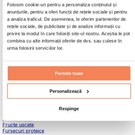
Pește
Folosim cookie-uri pentru a personaliza conținutul și
Alimente gata preparate
anunțurile, pentru a oferi funcții de rețele sociale și pentru
Ouă
a analiza traficul. De asemenea, le oferim partenerilor de
Pâine și produse de patiserie
rețele sociale, de publicitate și de analize informații cu
Carne
privire la modul în care folosiți site-ul nostru. Aceștia le pot
Leguminoase
Alte alimente fitness
combina cu alte informații oferite de dvs. sau culese în
urma folosirii serviciilor lor.
Unturi din nuci
Unturi din nuci 100%
Unturi dulci din nuci
Unturi proteice din nuci
Permite toate
Super-alimente
Superalimente verzi
Fibre
Personalizează
Alte superalimente
Gustări proteice
Respinge
Batoane proteice
Carne uscată
Fructe uscate
Fursecuri proteice