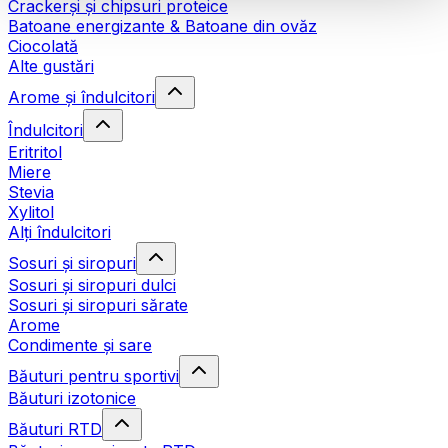
Crackerși și chipsuri proteice
Batoane energizante & Batoane din ovăz
Ciocolată
Alte gustări
Arome și îndulcitori
Îndulcitori
Eritritol
Miere
Stevia
Xylitol
Alți îndulcitori
Sosuri și siropuri
Sosuri și siropuri dulci
Sosuri și siropuri sărate
Arome
Condimente și sare
Băuturi pentru sportivi
Băuturi izotonice
Băuturi RTD