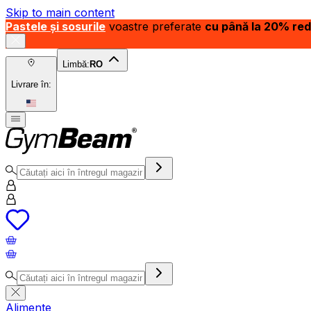
Skip to main content
Pastele și sosurile
voastre preferate
cu până la 20% re
Limbă:
RO
Livrare în:
Alimente