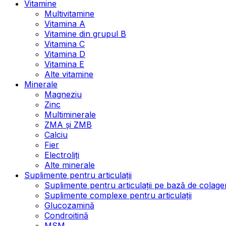
Vitamine
Multivitamine
Vitamina A
Vitamine din grupul B
Vitamina C
Vitamina D
Vitamina E
Alte vitamine
Minerale
Magneziu
Zinc
Multiminerale
ZMA și ZMB
Calciu
Fier
Electroliți
Alte minerale
Suplimente pentru articulații
Suplimente pentru articulații pe bază de colage
Suplimente complexe pentru articulații
Glucozamină
Condroitină
MSM