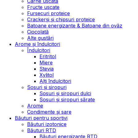
Carne uscată
Fructe uscate
Fursecuri proteice
Crackerși și chipsuri proteice
Batoane energizante & Batoane din ovăz
Ciocolată
Alte gustări
Arome și îndulcitori
Îndulcitori
Eritritol
Miere
Stevia
Xylitol
Alți îndulcitori
Sosuri și siropuri
Sosuri și siropuri dulci
Sosuri și siropuri sărate
Arome
Condimente și sare
Băuturi pentru sportivi
Băuturi izotonice
Băuturi RTD
Băuturi energizante RTD