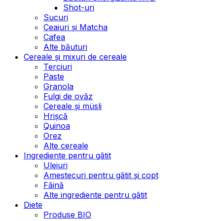
Shot-uri
Sucuri
Ceaiuri și Matcha
Cafea
Alte băuturi
Cereale și mixuri de cereale
Terciuri
Paste
Granola
Fulgi de ovăz
Cereale și müsli
Hrișcă
Quinoa
Orez
Alte cereale
Ingrediente pentru gătit
Uleiuri
Amestecuri pentru gătit și copt
Făină
Alte ingrediente pentru gătit
Diete
Produse BIO