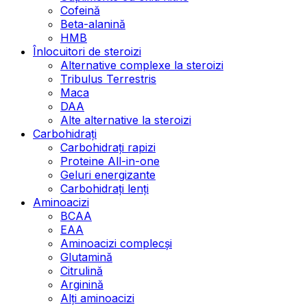
Cofeină
Beta-alanină
HMB
Înlocuitori de steroizi
Alternative complexe la steroizi
Tribulus Terrestris
Maca
DAA
Alte alternative la steroizi
Carbohidrați
Carbohidrați rapizi
Proteine All-in-one
Geluri energizante
Carbohidrați lenți
Aminoacizi
BCAA
EAA
Aminoacizi complecși
Glutamină
Citrulină
Arginină
Alți aminoacizi