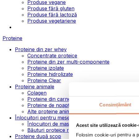
Produse vegane
Produse fără gluten
Produse fără lactoză
Produse vegetariene
Proteine
Proteine din zer whey
Concentrate proteice
Proteine din zer multi-componente
Proteine izolate
Proteine hidrolizate
Proteine Clear
Proteine animale
Colagen
Proteine din carne de vită
Consimțământ
Proteine de noapte
Alte proteine animale
Înlocuitori pentru mese
Înlocuitori de masă pulbere
Acest site utilizează cookie-
Băuturi proteice ready to drink
Folosim cookie-uri pentru a pe
Proteine după scop