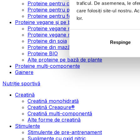
Proteine pentru creșterea masei musculare
traficul. De asemenea, le ofer
Proteine pentru pierderea în greutate
care folosiți site-ul nostru. A
Proteine pentru femei
lor.
Proteine vegane și pe bază de plante
Proteine vegane mono-componente
Proteine vegane multi-componente
Proteine din soia
Respinge
Proteine din mazăre
Proteine BIO
Alte proteine pe bază de plante
Proteine multi-componente
Gainere
Nutriție sportivă
Creatină
Creatină monohidrată
Creatină Creapure®
Creatină multi-componentă
Alte forme de creatină
Stimulente
Stimulente de pre-antrenament
Suplimente cu oxid nitric