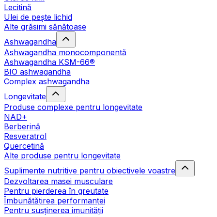
Lecitină
Ulei de pește lichid
Alte grăsimi sănătoase
Ashwagandha
Ashwagandha monocomponentă
Ashwagandha KSM-66®
BIO ashwagandha
Complex ashwagandha
Longevitate
Produse complexe pentru longevitate
NAD+
Berberină
Resveratrol
Quercetină
Alte produse pentru longevitate
Suplimente nutritive pentru obiectivele voastre
Dezvoltarea masei musculare
Pentru pierderea în greutate
Îmbunătățirea performanței
Pentru susținerea imunității