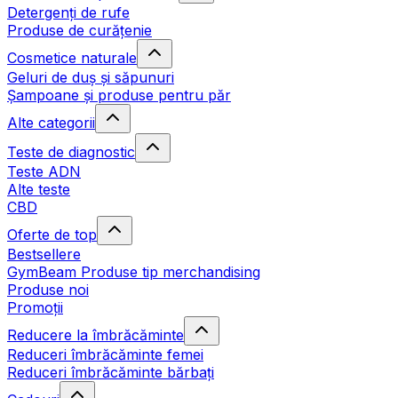
Detergenți de rufe
Produse de curățenie
Cosmetice naturale
Geluri de duș și săpunuri
Șampoane și produse pentru păr
Alte categorii
Teste de diagnostic
Teste ADN
Alte teste
CBD
Oferte de top
Bestsellere
GymBeam Produse tip merchandising
Produse noi
Promoții
Reducere la îmbrăcăminte
Reduceri îmbrăcăminte femei
Reduceri îmbrăcăminte bărbați