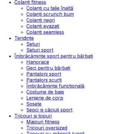
Colanți fitness
Colanți cu talie înaltă
Colanți scrunch bum
Colanți negri
Colanți evazați
Colanți seamless
Tendințe
Seturi
Seturi sport
Îmbrăcăminte sport pentru bărbați
Hanorace
Geci pentru bărbați
Pantaloni sport
Pantaloni scurți
Îmbrăcăminte funcțională
Costume de baie
Lenjerie de corp
Șosete
Șepci și căciuli sport
Tricouri și topuri
Maiouri fitness
Tricouri oversized
Tricouri cu mânecă lungă