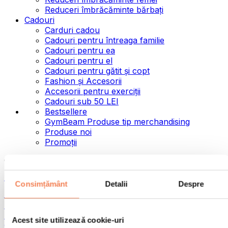
Reduceri îmbrăcăminte bărbați
Cadouri
Carduri cadou
Cadouri pentru întreaga familie
Cadouri pentru ea
Cadouri pentru el
Cadouri pentru gătit și copt
Fashion și Accesorii
Accesorii pentru exerciții
Cadouri sub 50 LEI
Bestsellere
GymBeam Produse tip merchandising
Produse noi
Promoții
Categorii
Alimente
Consimțământ
Detalii
Despre
Alimente fitness
Nuci
Semințe
Acest site utilizează cookie-uri
Creme și paste tartinabile