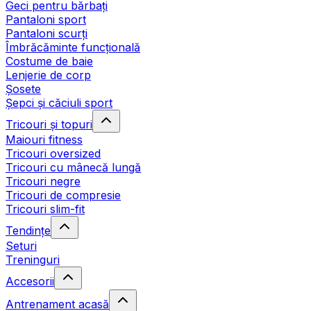
Geci pentru bărbați
Pantaloni sport
Pantaloni scurți
Îmbrăcăminte funcțională
Costume de baie
Lenjerie de corp
Șosete
Șepci și căciuli sport
Tricouri și topuri
Maiouri fitness
Tricouri oversized
Tricouri cu mânecă lungă
Tricouri negre
Tricouri de compresie
Tricouri slim-fit
Tendințe
Seturi
Treninguri
Accesorii
Antrenament acasă