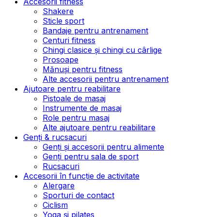
Accesorii fitness
Shakere
Sticle sport
Bandaje pentru antrenament
Centuri fitness
Chingi clasice și chingi cu cârlige
Prosoape
Mănuși pentru fitness
Alte accesorii pentru antrenament
Ajutoare pentru reabilitare
Pistoale de masaj
Instrumente de masaj
Role pentru masaj
Alte ajutoare pentru reabilitare
Genți & rucsacuri
Genți și accesorii pentru alimente
Genți pentru sala de sport
Rucsacuri
Accesorii în funcție de activitate
Alergare
Sporturi de contact
Ciclism
Yoga și pilates