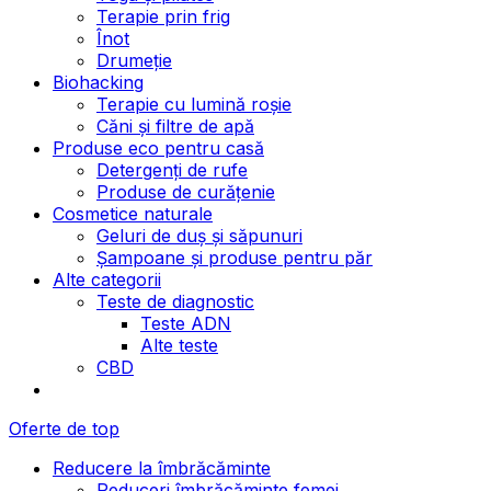
Terapie prin frig
Înot
Drumeție
Biohacking
Terapie cu lumină roșie
Căni și filtre de apă
Produse eco pentru casă
Detergenți de rufe
Produse de curățenie
Cosmetice naturale
Geluri de duș și săpunuri
Șampoane și produse pentru păr
Alte categorii
Teste de diagnostic
Teste ADN
Alte teste
CBD
Oferte de top
Reducere la îmbrăcăminte
Reduceri îmbrăcăminte femei