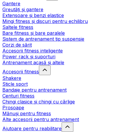
Gantere
Greutăți și gantere
Extensoare și benzi elastice
Mingi fitness și discuri pentru echilibru
Saltele fitness
Bare fitness și bare paralele
Sistem de antrenament tip suspensie
Corzi de sărit
Accesorii fitness inteligente
Power rack și suporturi
Antrenament acasă și altele
Accesorii fitness
Shakere
Sticle sport
Bandaje pentru antrenament
Centuri fitness
Chingi clasice și chingi cu cârlige
Prosoape
Mănuși pentru fitness
Alte accesorii pentru antrenament
Ajutoare pentru reabilitare