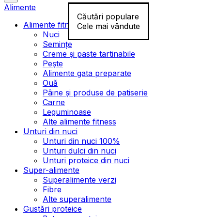
Alimente
Căutări populare
Alimente fitness
Cele mai vândute
Nuci
Semințe
Creme și paste tartinabile
Pește
Alimente gata preparate
Ouă
Pâine și produse de patiserie
Carne
Leguminoase
Alte alimente fitness
Unturi din nuci
Unturi din nuci 100%
Unturi dulci din nuci
Unturi proteice din nuci
Super-alimente
Superalimente verzi
Fibre
Alte superalimente
Gustări proteice