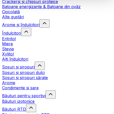
Crackerși și chipsuri proteice
Batoane energizante & Batoane din ovăz
Ciocolată
Alte gustări
Arome și îndulcitori
Îndulcitori
Eritritol
Miere
Stevia
Xylitol
Alți îndulcitori
Sosuri și siropuri
Sosuri și siropuri dulci
Sosuri și siropuri sărate
Arome
Condimente și sare
Băuturi pentru sportivi
Băuturi izotonice
Băuturi RTD