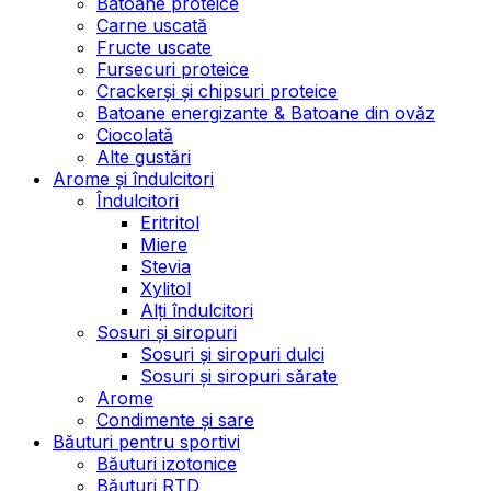
Batoane proteice
Carne uscată
Fructe uscate
Fursecuri proteice
Crackerși și chipsuri proteice
Batoane energizante & Batoane din ovăz
Ciocolată
Alte gustări
Arome și îndulcitori
Îndulcitori
Eritritol
Miere
Stevia
Xylitol
Alți îndulcitori
Sosuri și siropuri
Sosuri și siropuri dulci
Sosuri și siropuri sărate
Arome
Condimente și sare
Băuturi pentru sportivi
Băuturi izotonice
Băuturi RTD