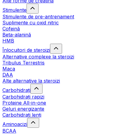
Alte forme de creatină
Stimulente
Stimulente de pre-antrenament
Suplimente cu oxid nitric
Cofeină
Beta-alanină
HMB
Înlocuitori de steroizi
Alternative complexe la steroizi
Tribulus Terrestris
Maca
DAA
Alte alternative la steroizi
Carbohidrați
Carbohidrați rapizi
Proteine All-in-one
Geluri energizante
Carbohidrați lenți
Aminoacizi
BCAA