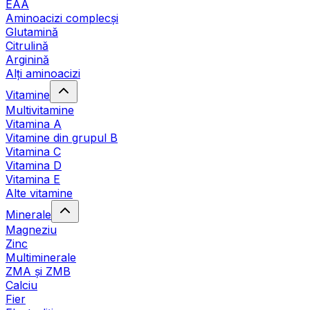
EAA
Aminoacizi complecși
Glutamină
Citrulină
Arginină
Alți aminoacizi
Vitamine
Multivitamine
Vitamina A
Vitamine din grupul B
Vitamina C
Vitamina D
Vitamina E
Alte vitamine
Minerale
Magneziu
Zinc
Multiminerale
ZMA și ZMB
Calciu
Fier