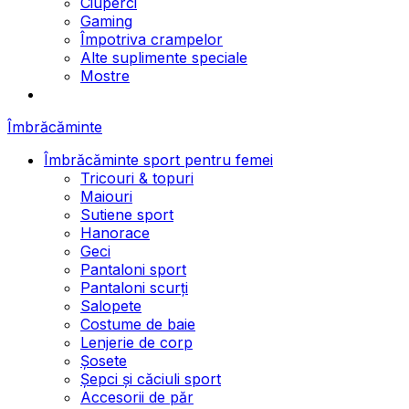
Ciuperci
Gaming
Împotriva crampelor
Alte suplimente speciale
Mostre
Îmbrăcăminte
Îmbrăcăminte sport pentru femei
Tricouri & topuri
Maiouri
Sutiene sport
Hanorace
Geci
Pantaloni sport
Pantaloni scurți
Salopete
Costume de baie
Lenjerie de corp
Șosete
Șepci și căciuli sport
Accesorii de păr