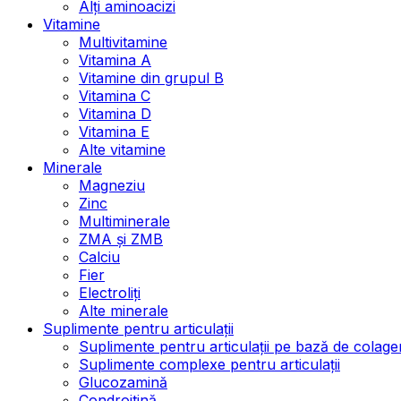
Alți aminoacizi
Vitamine
Multivitamine
Vitamina A
Vitamine din grupul B
Vitamina C
Vitamina D
Vitamina E
Alte vitamine
Minerale
Magneziu
Zinc
Multiminerale
ZMA și ZMB
Calciu
Fier
Electroliți
Alte minerale
Suplimente pentru articulații
Suplimente pentru articulații pe bază de colage
Suplimente complexe pentru articulații
Glucozamină
Condroitină