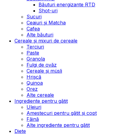
Băuturi energizante RTD
Shot-uri
Sucuri
Ceaiuri și Matcha
Cafea
Alte băuturi
Cereale și mixuri de cereale
Terciuri
Paste
Granola
Fulgi de ovăz
Cereale și müsli
Hrișcă
Quinoa
Orez
Alte cereale
Ingrediente pentru gătit
Uleiuri
Amestecuri pentru gătit și copt
Făină
Alte ingrediente pentru gătit
Diete