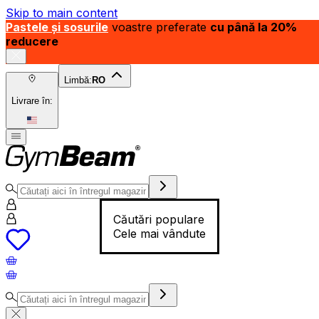
Skip to main content
Pastele și sosurile
voastre preferate
cu până la 20%
reducere
Limbă:
RO
Livrare în:
Căutări populare
Cele mai vândute