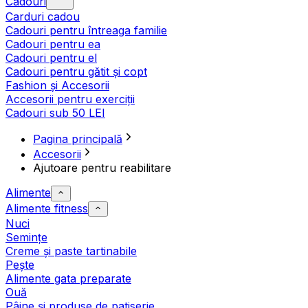
Cadouri
Carduri cadou
Cadouri pentru întreaga familie
Cadouri pentru ea
Cadouri pentru el
Cadouri pentru gătit și copt
Fashion și Accesorii
Accesorii pentru exerciții
Cadouri sub 50 LEI
Pagina principală
Accesorii
Ajutoare pentru reabilitare
Alimente
Alimente fitness
Nuci
Semințe
Creme și paste tartinabile
Pește
Alimente gata preparate
Ouă
Pâine și produse de patiserie