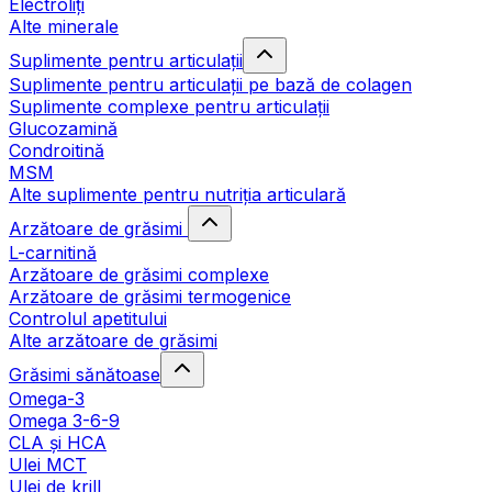
Electroliți
Alte minerale
Suplimente pentru articulații
Suplimente pentru articulații pe bază de colagen
Suplimente complexe pentru articulații
Glucozamină
Condroitină
MSM
Alte suplimente pentru nutriția articulară
Arzătoare de grăsimi
L-carnitină
Arzătoare de grăsimi complexe
Arzătoare de grăsimi termogenice
Controlul apetitului
Alte arzătoare de grăsimi
Grăsimi sănătoase
Omega-3
Omega 3-6-9
CLA şi HCA
Ulei MCT
Ulei de krill