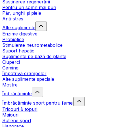
Susținerea regenerării
Pentru un somn mai bun
Păr, unghii și piele
Anti-stres
Alte suplimente
Enzime digestive
Probiotice
Stimulente neurometabolice
Suport hepatic
Suplimente pe bază de plante
Ciuperci
Gaming
Împotriva crampelor
Alte suplimente speciale
Mostre
Îmbrăcăminte
Îmbrăcăminte sport pentru femei
Tricouri & topuri
Maiouri
Sutiene sport
Hanorace