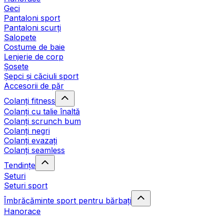
Geci
Pantaloni sport
Pantaloni scurți
Salopete
Costume de baie
Lenjerie de corp
Șosete
Șepci și căciuli sport
Accesorii de păr
Colanți fitness
Colanți cu talie înaltă
Colanți scrunch bum
Colanți negri
Colanți evazați
Colanți seamless
Tendințe
Seturi
Seturi sport
Îmbrăcăminte sport pentru bărbați
Hanorace