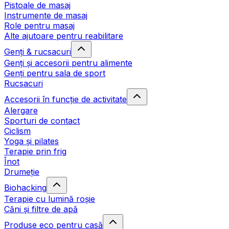
Pistoale de masaj
Instrumente de masaj
Role pentru masaj
Alte ajutoare pentru reabilitare
Genți & rucsacuri
Genți și accesorii pentru alimente
Genți pentru sala de sport
Rucsacuri
Accesorii în funcție de activitate
Alergare
Sporturi de contact
Ciclism
Yoga și pilates
Terapie prin frig
Înot
Drumeție
Biohacking
Terapie cu lumină roșie
Căni și filtre de apă
Produse eco pentru casă