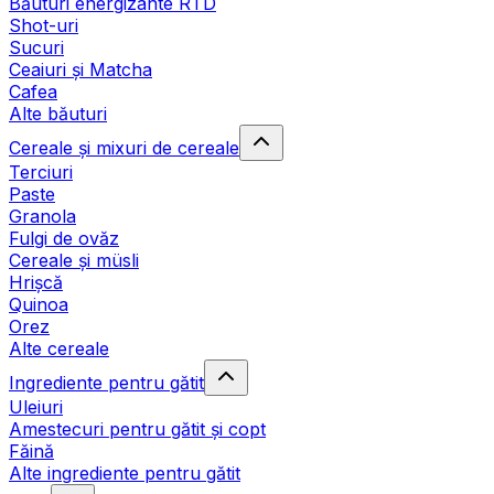
Băuturi energizante RTD
Shot-uri
Sucuri
Ceaiuri și Matcha
Cafea
Alte băuturi
Cereale și mixuri de cereale
Terciuri
Paste
Granola
Fulgi de ovăz
Cereale și müsli
Hrișcă
Quinoa
Orez
Alte cereale
Ingrediente pentru gătit
Uleiuri
Amestecuri pentru gătit și copt
Făină
Alte ingrediente pentru gătit