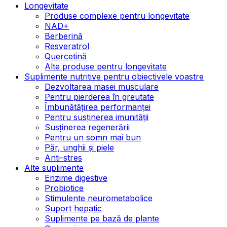
Longevitate
Produse complexe pentru longevitate
NAD+
Berberină
Resveratrol
Quercetină
Alte produse pentru longevitate
Suplimente nutritive pentru obiectivele voastre
Dezvoltarea masei musculare
Pentru pierderea în greutate
Îmbunătățirea performanței
Pentru susținerea imunității
Susținerea regenerării
Pentru un somn mai bun
Păr, unghii și piele
Anti-stres
Alte suplimente
Enzime digestive
Probiotice
Stimulente neurometabolice
Suport hepatic
Suplimente pe bază de plante