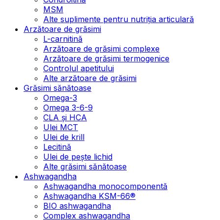
MSM
Alte suplimente pentru nutriția articulară
Arzătoare de grăsimi
L-carnitină
Arzătoare de grăsimi complexe
Arzătoare de grăsimi termogenice
Controlul apetitului
Alte arzătoare de grăsimi
Grăsimi sănătoase
Omega-3
Omega 3-6-9
CLA şi HCA
Ulei MCT
Ulei de krill
Lecitină
Ulei de pește lichid
Alte grăsimi sănătoase
Ashwagandha
Ashwagandha monocomponentă
Ashwagandha KSM-66®
BIO ashwagandha
Complex ashwagandha