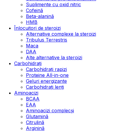
Suplimente cu oxid nitric
Cofeină
Beta-alanină
HMB
Înlocuitori de steroizi
Alternative complexe la steroizi
Tribulus Terrestris
Maca
DAA
Alte alternative la steroizi
Carbohidrați
Carbohidrați rapizi
Proteine All-in-one
Geluri energizante
Carbohidrați lenți
Aminoacizi
BCAA
EAA
Aminoacizi complecși
Glutamină
Citrulină
Arginină