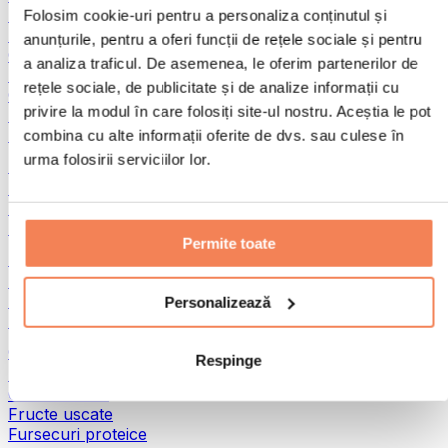
Pește
Folosim cookie-uri pentru a personaliza conținutul și
Alimente gata preparate
anunțurile, pentru a oferi funcții de rețele sociale și pentru
Ouă
a analiza traficul. De asemenea, le oferim partenerilor de
Pâine și produse de patiserie
rețele sociale, de publicitate și de analize informații cu
Carne
privire la modul în care folosiți site-ul nostru. Aceștia le pot
Leguminoase
Alte alimente fitness
combina cu alte informații oferite de dvs. sau culese în
urma folosirii serviciilor lor.
Unturi din nuci
Unturi din nuci 100%
Unturi dulci din nuci
Unturi proteice din nuci
Permite toate
Super-alimente
Superalimente verzi
Fibre
Personalizează
Alte superalimente
Gustări proteice
Respinge
Batoane proteice
Carne uscată
Fructe uscate
Fursecuri proteice