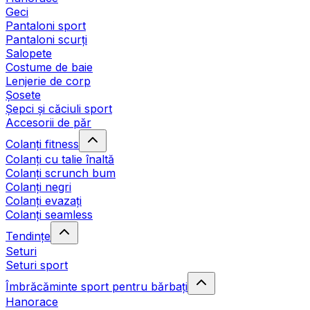
Geci
Pantaloni sport
Pantaloni scurți
Salopete
Costume de baie
Lenjerie de corp
Șosete
Șepci și căciuli sport
Accesorii de păr
Colanți fitness
Colanți cu talie înaltă
Colanți scrunch bum
Colanți negri
Colanți evazați
Colanți seamless
Tendințe
Seturi
Seturi sport
Îmbrăcăminte sport pentru bărbați
Hanorace