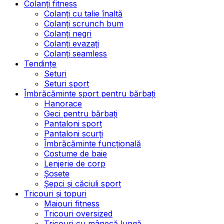
Colanți fitness
Colanți cu talie înaltă
Colanți scrunch bum
Colanți negri
Colanți evazați
Colanți seamless
Tendințe
Seturi
Seturi sport
Îmbrăcăminte sport pentru bărbați
Hanorace
Geci pentru bărbați
Pantaloni sport
Pantaloni scurți
Îmbrăcăminte funcțională
Costume de baie
Lenjerie de corp
Șosete
Șepci și căciuli sport
Tricouri și topuri
Maiouri fitness
Tricouri oversized
Tricouri cu mânecă lungă