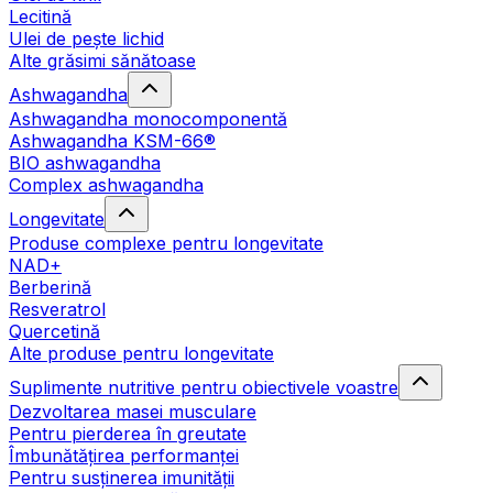
Lecitină
Ulei de pește lichid
Alte grăsimi sănătoase
Ashwagandha
Ashwagandha monocomponentă
Ashwagandha KSM-66®
BIO ashwagandha
Complex ashwagandha
Longevitate
Produse complexe pentru longevitate
NAD+
Berberină
Resveratrol
Quercetină
Alte produse pentru longevitate
Suplimente nutritive pentru obiectivele voastre
Dezvoltarea masei musculare
Pentru pierderea în greutate
Îmbunătățirea performanței
Pentru susținerea imunității