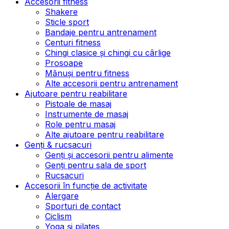
Accesorii fitness
Shakere
Sticle sport
Bandaje pentru antrenament
Centuri fitness
Chingi clasice și chingi cu cârlige
Prosoape
Mănuși pentru fitness
Alte accesorii pentru antrenament
Ajutoare pentru reabilitare
Pistoale de masaj
Instrumente de masaj
Role pentru masaj
Alte ajutoare pentru reabilitare
Genți & rucsacuri
Genți și accesorii pentru alimente
Genți pentru sala de sport
Rucsacuri
Accesorii în funcție de activitate
Alergare
Sporturi de contact
Ciclism
Yoga și pilates