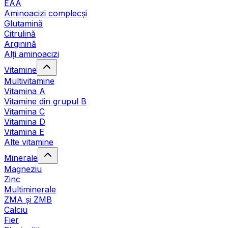
EAA
Aminoacizi complecși
Glutamină
Citrulină
Arginină
Alți aminoacizi
Vitamine
Multivitamine
Vitamina A
Vitamine din grupul B
Vitamina C
Vitamina D
Vitamina E
Alte vitamine
Minerale
Magneziu
Zinc
Multiminerale
ZMA și ZMB
Calciu
Fier