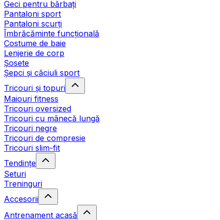
Geci pentru bărbați
Pantaloni sport
Pantaloni scurți
Îmbrăcăminte funcțională
Costume de baie
Lenjerie de corp
Șosete
Șepci și căciuli sport
Tricouri și topuri
Maiouri fitness
Tricouri oversized
Tricouri cu mânecă lungă
Tricouri negre
Tricouri de compresie
Tricouri slim-fit
Tendințe
Seturi
Treninguri
Accesorii
Antrenament acasă