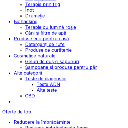
Terapie prin frig
Înot
Drumeție
Biohacking
Terapie cu lumină roșie
Căni și filtre de apă
Produse eco pentru casă
Detergenți de rufe
Produse de curățenie
Cosmetice naturale
Geluri de duș și săpunuri
Șampoane și produse pentru păr
Alte categorii
Teste de diagnostic
Teste ADN
Alte teste
CBD
Oferte de top
Reducere la îmbrăcăminte
Reduceri îmbrăcăminte femei