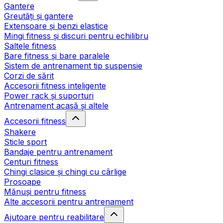
Gantere
Greutăți și gantere
Extensoare și benzi elastice
Mingi fitness și discuri pentru echilibru
Saltele fitness
Bare fitness și bare paralele
Sistem de antrenament tip suspensie
Corzi de sărit
Accesorii fitness inteligente
Power rack și suporturi
Antrenament acasă și altele
Accesorii fitness
Shakere
Sticle sport
Bandaje pentru antrenament
Centuri fitness
Chingi clasice și chingi cu cârlige
Prosoape
Mănuși pentru fitness
Alte accesorii pentru antrenament
Ajutoare pentru reabilitare