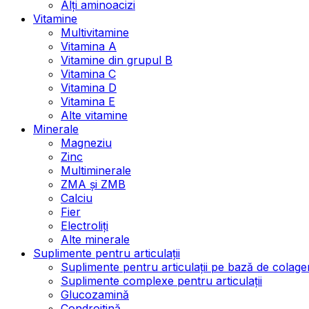
Alți aminoacizi
Vitamine
Multivitamine
Vitamina A
Vitamine din grupul B
Vitamina C
Vitamina D
Vitamina E
Alte vitamine
Minerale
Magneziu
Zinc
Multiminerale
ZMA și ZMB
Calciu
Fier
Electroliți
Alte minerale
Suplimente pentru articulații
Suplimente pentru articulații pe bază de colage
Suplimente complexe pentru articulații
Glucozamină
Condroitină