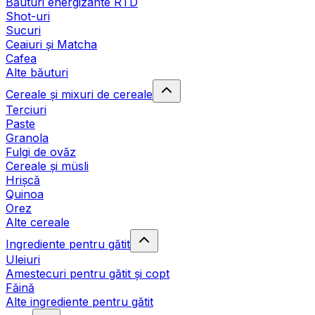
Băuturi energizante RTD
Shot-uri
Sucuri
Ceaiuri și Matcha
Cafea
Alte băuturi
Cereale și mixuri de cereale
Terciuri
Paste
Granola
Fulgi de ovăz
Cereale și müsli
Hrișcă
Quinoa
Orez
Alte cereale
Ingrediente pentru gătit
Uleiuri
Amestecuri pentru gătit și copt
Făină
Alte ingrediente pentru gătit