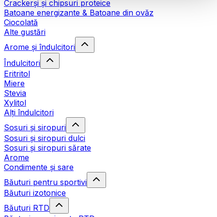
Crackerși și chipsuri proteice
Batoane energizante & Batoane din ovăz
Ciocolată
Alte gustări
Arome și îndulcitori
Îndulcitori
Eritritol
Miere
Stevia
Xylitol
Alți îndulcitori
Sosuri și siropuri
Sosuri și siropuri dulci
Sosuri și siropuri sărate
Arome
Condimente și sare
Băuturi pentru sportivi
Băuturi izotonice
Băuturi RTD