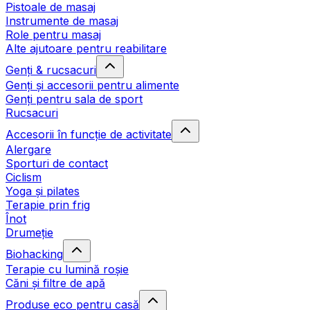
Pistoale de masaj
Instrumente de masaj
Role pentru masaj
Alte ajutoare pentru reabilitare
Genți & rucsacuri
Genți și accesorii pentru alimente
Genți pentru sala de sport
Rucsacuri
Accesorii în funcție de activitate
Alergare
Sporturi de contact
Ciclism
Yoga și pilates
Terapie prin frig
Înot
Drumeție
Biohacking
Terapie cu lumină roșie
Căni și filtre de apă
Produse eco pentru casă