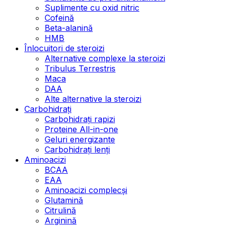
Suplimente cu oxid nitric
Cofeină
Beta-alanină
HMB
Înlocuitori de steroizi
Alternative complexe la steroizi
Tribulus Terrestris
Maca
DAA
Alte alternative la steroizi
Carbohidrați
Carbohidrați rapizi
Proteine All-in-one
Geluri energizante
Carbohidrați lenți
Aminoacizi
BCAA
EAA
Aminoacizi complecși
Glutamină
Citrulină
Arginină