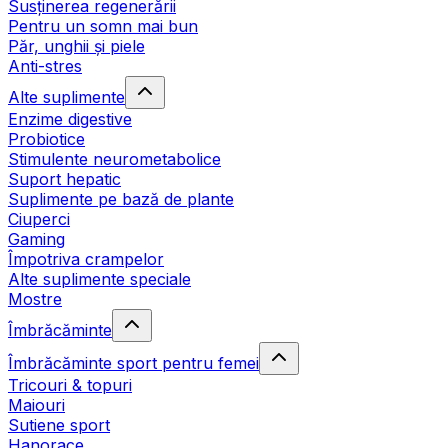
Susținerea regenerării
Pentru un somn mai bun
Păr, unghii și piele
Anti-stres
Alte suplimente
Enzime digestive
Probiotice
Stimulente neurometabolice
Suport hepatic
Suplimente pe bază de plante
Ciuperci
Gaming
Împotriva crampelor
Alte suplimente speciale
Mostre
Îmbrăcăminte
Îmbrăcăminte sport pentru femei
Tricouri & topuri
Maiouri
Sutiene sport
Hanorace