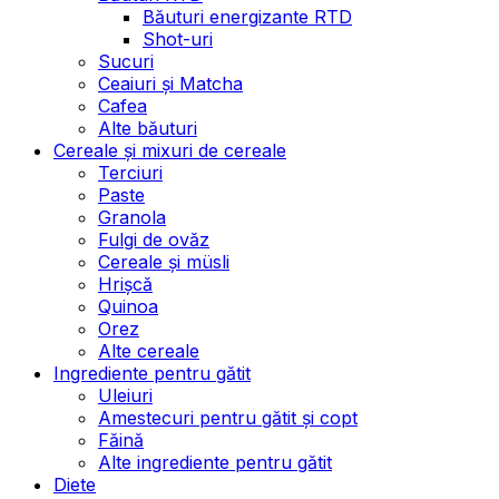
Băuturi energizante RTD
Shot-uri
Sucuri
Ceaiuri și Matcha
Cafea
Alte băuturi
Cereale și mixuri de cereale
Terciuri
Paste
Granola
Fulgi de ovăz
Cereale și müsli
Hrișcă
Quinoa
Orez
Alte cereale
Ingrediente pentru gătit
Uleiuri
Amestecuri pentru gătit și copt
Făină
Alte ingrediente pentru gătit
Diete