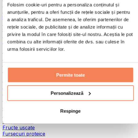
Pește
Folosim cookie-uri pentru a personaliza conținutul și
Alimente gata preparate
anunțurile, pentru a oferi funcții de rețele sociale și pentru
Ouă
a analiza traficul. De asemenea, le oferim partenerilor de
Pâine și produse de patiserie
rețele sociale, de publicitate și de analize informații cu
Carne
privire la modul în care folosiți site-ul nostru. Aceștia le pot
Leguminoase
Alte alimente fitness
combina cu alte informații oferite de dvs. sau culese în
urma folosirii serviciilor lor.
Unturi din nuci
Unturi din nuci 100%
Unturi dulci din nuci
Unturi proteice din nuci
Permite toate
Super-alimente
Superalimente verzi
Fibre
Personalizează
Alte superalimente
Gustări proteice
Respinge
Batoane proteice
Carne uscată
Fructe uscate
Fursecuri proteice