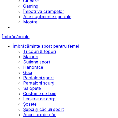
Ciuperci
Gaming
Împotriva crampelor
Alte suplimente speciale
Mostre
Îmbrăcăminte
Îmbrăcăminte sport pentru femei
Tricouri & topuri
Maiouri
Sutiene sport
Hanorace
Geci
Pantaloni sport
Pantaloni scurți
Salopete
Costume de baie
Lenjerie de corp
Șosete
Șepci și căciuli sport
Accesorii de păr