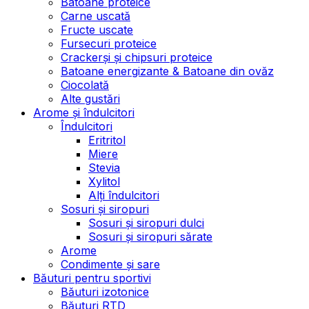
Batoane proteice
Carne uscată
Fructe uscate
Fursecuri proteice
Crackerși și chipsuri proteice
Batoane energizante & Batoane din ovăz
Ciocolată
Alte gustări
Arome și îndulcitori
Îndulcitori
Eritritol
Miere
Stevia
Xylitol
Alți îndulcitori
Sosuri și siropuri
Sosuri și siropuri dulci
Sosuri și siropuri sărate
Arome
Condimente și sare
Băuturi pentru sportivi
Băuturi izotonice
Băuturi RTD