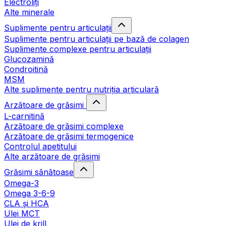
Electroliți
Alte minerale
Suplimente pentru articulații
Suplimente pentru articulații pe bază de colagen
Suplimente complexe pentru articulații
Glucozamină
Condroitină
MSM
Alte suplimente pentru nutriția articulară
Arzătoare de grăsimi
L-carnitină
Arzătoare de grăsimi complexe
Arzătoare de grăsimi termogenice
Controlul apetitului
Alte arzătoare de grăsimi
Grăsimi sănătoase
Omega-3
Omega 3-6-9
CLA şi HCA
Ulei MCT
Ulei de krill