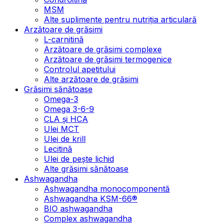
MSM
Alte suplimente pentru nutriția articulară
Arzătoare de grăsimi
L-carnitină
Arzătoare de grăsimi complexe
Arzătoare de grăsimi termogenice
Controlul apetitului
Alte arzătoare de grăsimi
Grăsimi sănătoase
Omega-3
Omega 3-6-9
CLA şi HCA
Ulei MCT
Ulei de krill
Lecitină
Ulei de pește lichid
Alte grăsimi sănătoase
Ashwagandha
Ashwagandha monocomponentă
Ashwagandha KSM-66®
BIO ashwagandha
Complex ashwagandha