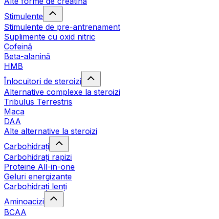
Alte forme de creatină
Stimulente
Stimulente de pre-antrenament
Suplimente cu oxid nitric
Cofeină
Beta-alanină
HMB
Înlocuitori de steroizi
Alternative complexe la steroizi
Tribulus Terrestris
Maca
DAA
Alte alternative la steroizi
Carbohidrați
Carbohidrați rapizi
Proteine All-in-one
Geluri energizante
Carbohidrați lenți
Aminoacizi
BCAA