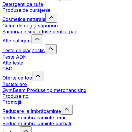
Detergenți de rufe
Produse de curățenie
Cosmetice naturale
Geluri de duș și săpunuri
Șampoane și produse pentru păr
Alte categorii
Teste de diagnostic
Teste ADN
Alte teste
CBD
Oferte de top
Bestsellere
GymBeam Produse tip merchandising
Produse noi
Promoții
Reducere la îmbrăcăminte
Reduceri îmbrăcăminte femei
Reduceri îmbrăcăminte bărbați