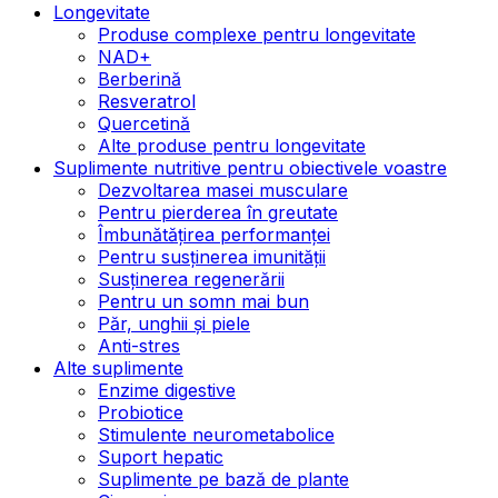
Longevitate
Produse complexe pentru longevitate
NAD+
Berberină
Resveratrol
Quercetină
Alte produse pentru longevitate
Suplimente nutritive pentru obiectivele voastre
Dezvoltarea masei musculare
Pentru pierderea în greutate
Îmbunătățirea performanței
Pentru susținerea imunității
Susținerea regenerării
Pentru un somn mai bun
Păr, unghii și piele
Anti-stres
Alte suplimente
Enzime digestive
Probiotice
Stimulente neurometabolice
Suport hepatic
Suplimente pe bază de plante