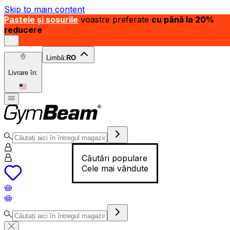
Skip to main content
Pastele și sosurile
voastre preferate
cu până la 20%
reducere
Limbă:
RO
Livrare în:
Căutări populare
Cele mai vândute