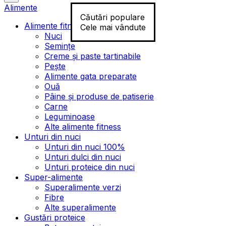
Alimente
Căutări populare
Alimente fitness
Cele mai vândute
Nuci
Semințe
Creme și paste tartinabile
Pește
Alimente gata preparate
Ouă
Pâine și produse de patiserie
Carne
Leguminoase
Alte alimente fitness
Unturi din nuci
Unturi din nuci 100%
Unturi dulci din nuci
Unturi proteice din nuci
Super-alimente
Superalimente verzi
Fibre
Alte superalimente
Gustări proteice