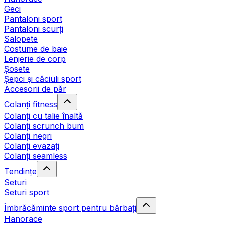
Geci
Pantaloni sport
Pantaloni scurți
Salopete
Costume de baie
Lenjerie de corp
Șosete
Șepci și căciuli sport
Accesorii de păr
Colanți fitness
Colanți cu talie înaltă
Colanți scrunch bum
Colanți negri
Colanți evazați
Colanți seamless
Tendințe
Seturi
Seturi sport
Îmbrăcăminte sport pentru bărbați
Hanorace