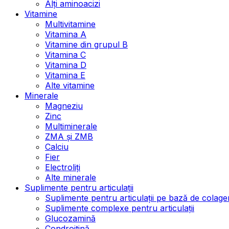
Alți aminoacizi
Vitamine
Multivitamine
Vitamina A
Vitamine din grupul B
Vitamina C
Vitamina D
Vitamina E
Alte vitamine
Minerale
Magneziu
Zinc
Multiminerale
ZMA și ZMB
Calciu
Fier
Electroliți
Alte minerale
Suplimente pentru articulații
Suplimente pentru articulații pe bază de colage
Suplimente complexe pentru articulații
Glucozamină
Condroitină