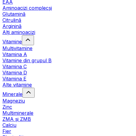
EAA
Aminoacizi complecși
Glutamină
Citrulină
Arginină
Alți aminoacizi
Vitamine
Multivitamine
Vitamina A
Vitamine din grupul B
Vitamina C
Vitamina D
Vitamina E
Alte vitamine
Minerale
Magneziu
Zinc
Multiminerale
ZMA și ZMB
Calciu
Fier