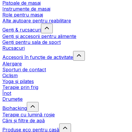
Pistoale de masaj
Instrumente de masaj
Role pentru masaj
Alte ajutoare pentru reabilitare
Genți & rucsacuri
Genți și accesorii pentru alimente
Genți pentru sala de sport
Rucsacuri
Accesorii în funcție de activitate
Alergare
Sporturi de contact
Ciclism
Yoga și pilates
Terapie prin frig
Înot
Drumeție
Biohacking
Terapie cu lumină roșie
Căni și filtre de apă
Produse eco pentru casă