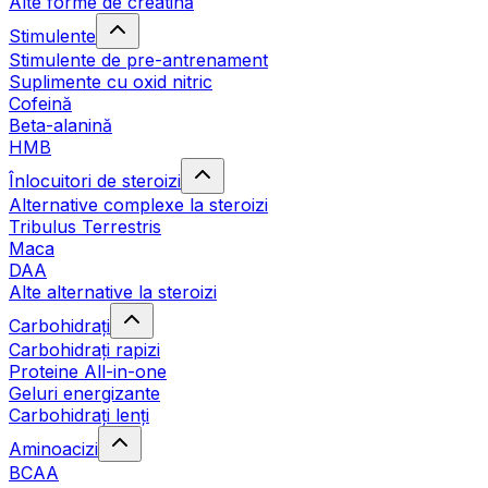
Alte forme de creatină
Stimulente
Stimulente de pre-antrenament
Suplimente cu oxid nitric
Cofeină
Beta-alanină
HMB
Înlocuitori de steroizi
Alternative complexe la steroizi
Tribulus Terrestris
Maca
DAA
Alte alternative la steroizi
Carbohidrați
Carbohidrați rapizi
Proteine All-in-one
Geluri energizante
Carbohidrați lenți
Aminoacizi
BCAA