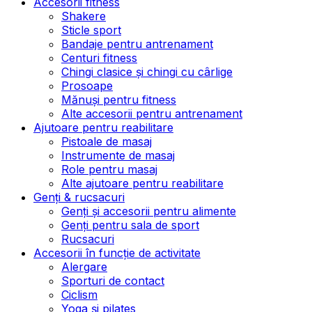
Accesorii fitness
Shakere
Sticle sport
Bandaje pentru antrenament
Centuri fitness
Chingi clasice și chingi cu cârlige
Prosoape
Mănuși pentru fitness
Alte accesorii pentru antrenament
Ajutoare pentru reabilitare
Pistoale de masaj
Instrumente de masaj
Role pentru masaj
Alte ajutoare pentru reabilitare
Genți & rucsacuri
Genți și accesorii pentru alimente
Genți pentru sala de sport
Rucsacuri
Accesorii în funcție de activitate
Alergare
Sporturi de contact
Ciclism
Yoga și pilates