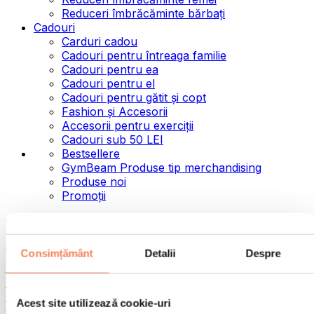
Reduceri îmbrăcăminte bărbați
Cadouri
Carduri cadou
Cadouri pentru întreaga familie
Cadouri pentru ea
Cadouri pentru el
Cadouri pentru gătit și copt
Fashion și Accesorii
Accesorii pentru exerciții
Cadouri sub 50 LEI
Bestsellere
GymBeam Produse tip merchandising
Produse noi
Promoții
Categorii
Alimente
Consimțământ
Detalii
Despre
Alimente fitness
Nuci
Semințe
Acest site utilizează cookie-uri
Creme și paste tartinabile