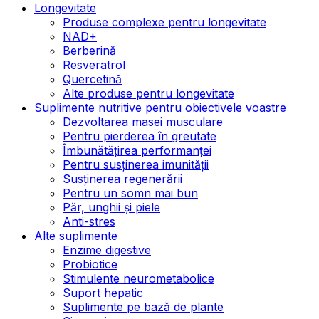
Longevitate
Produse complexe pentru longevitate
NAD+
Berberină
Resveratrol
Quercetină
Alte produse pentru longevitate
Suplimente nutritive pentru obiectivele voastre
Dezvoltarea masei musculare
Pentru pierderea în greutate
Îmbunătățirea performanței
Pentru susținerea imunității
Susținerea regenerării
Pentru un somn mai bun
Păr, unghii și piele
Anti-stres
Alte suplimente
Enzime digestive
Probiotice
Stimulente neurometabolice
Suport hepatic
Suplimente pe bază de plante