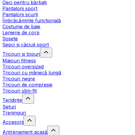
Geci pentru bărbați
Pantaloni sport
Pantaloni scurți
Îmbrăcăminte funcțională
Costume de baie
Lenjerie de corp
Șosete
Șepci și căciuli sport
Tricouri și topuri
Maiouri fitness
Tricouri oversized
Tricouri cu mânecă lungă
Tricouri negre
Tricouri de compresie
Tricouri slim-fit
Tendințe
Seturi
Treninguri
Accesorii
Antrenament acasă