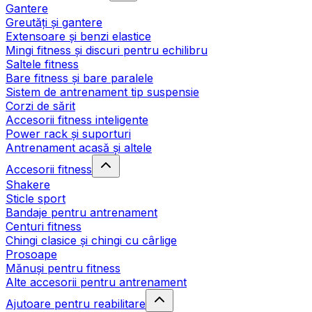
Gantere
Greutăți și gantere
Extensoare și benzi elastice
Mingi fitness și discuri pentru echilibru
Saltele fitness
Bare fitness și bare paralele
Sistem de antrenament tip suspensie
Corzi de sărit
Accesorii fitness inteligente
Power rack și suporturi
Antrenament acasă și altele
Accesorii fitness
Shakere
Sticle sport
Bandaje pentru antrenament
Centuri fitness
Chingi clasice și chingi cu cârlige
Prosoape
Mănuși pentru fitness
Alte accesorii pentru antrenament
Ajutoare pentru reabilitare