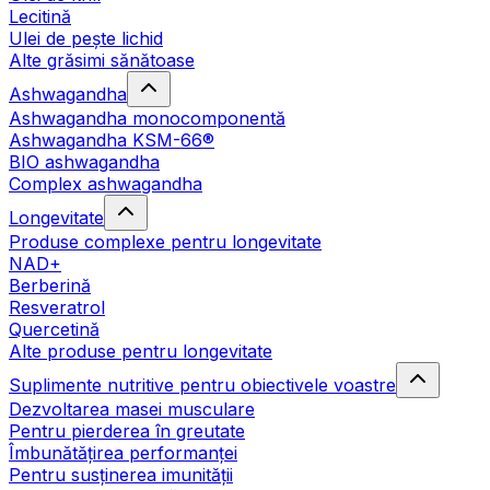
Lecitină
Ulei de pește lichid
Alte grăsimi sănătoase
Ashwagandha
Ashwagandha monocomponentă
Ashwagandha KSM-66®
BIO ashwagandha
Complex ashwagandha
Longevitate
Produse complexe pentru longevitate
NAD+
Berberină
Resveratrol
Quercetină
Alte produse pentru longevitate
Suplimente nutritive pentru obiectivele voastre
Dezvoltarea masei musculare
Pentru pierderea în greutate
Îmbunătățirea performanței
Pentru susținerea imunității