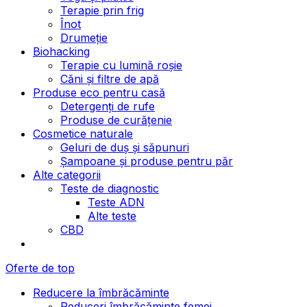
Terapie prin frig
Înot
Drumeție
Biohacking
Terapie cu lumină roșie
Căni și filtre de apă
Produse eco pentru casă
Detergenți de rufe
Produse de curățenie
Cosmetice naturale
Geluri de duș și săpunuri
Șampoane și produse pentru păr
Alte categorii
Teste de diagnostic
Teste ADN
Alte teste
CBD
Oferte de top
Reducere la îmbrăcăminte
Reduceri îmbrăcăminte femei