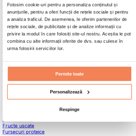
Pește
Folosim cookie-uri pentru a personaliza conținutul și
Alimente gata preparate
anunțurile, pentru a oferi funcții de rețele sociale și pentru
Ouă
a analiza traficul. De asemenea, le oferim partenerilor de
Pâine și produse de patiserie
rețele sociale, de publicitate și de analize informații cu
Carne
privire la modul în care folosiți site-ul nostru. Aceștia le pot
Leguminoase
Alte alimente fitness
combina cu alte informații oferite de dvs. sau culese în
urma folosirii serviciilor lor.
Unturi din nuci
Unturi din nuci 100%
Unturi dulci din nuci
Unturi proteice din nuci
Permite toate
Super-alimente
Superalimente verzi
Fibre
Personalizează
Alte superalimente
Gustări proteice
Respinge
Batoane proteice
Carne uscată
Fructe uscate
Fursecuri proteice