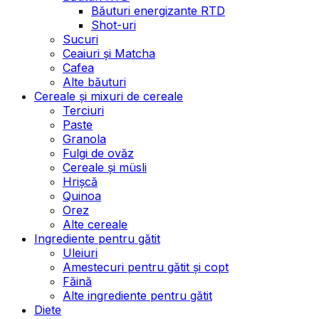
Băuturi energizante RTD
Shot-uri
Sucuri
Ceaiuri și Matcha
Cafea
Alte băuturi
Cereale și mixuri de cereale
Terciuri
Paste
Granola
Fulgi de ovăz
Cereale și müsli
Hrișcă
Quinoa
Orez
Alte cereale
Ingrediente pentru gătit
Uleiuri
Amestecuri pentru gătit și copt
Făină
Alte ingrediente pentru gătit
Diete