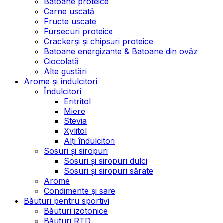
Batoane proteice
Carne uscată
Fructe uscate
Fursecuri proteice
Crackerși și chipsuri proteice
Batoane energizante & Batoane din ovăz
Ciocolată
Alte gustări
Arome și îndulcitori
Îndulcitori
Eritritol
Miere
Stevia
Xylitol
Alți îndulcitori
Sosuri și siropuri
Sosuri și siropuri dulci
Sosuri și siropuri sărate
Arome
Condimente și sare
Băuturi pentru sportivi
Băuturi izotonice
Băuturi RTD