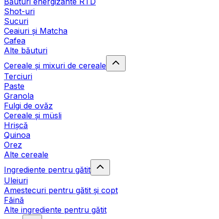
Băuturi energizante RTD
Shot-uri
Sucuri
Ceaiuri și Matcha
Cafea
Alte băuturi
Cereale și mixuri de cereale
Terciuri
Paste
Granola
Fulgi de ovăz
Cereale și müsli
Hrișcă
Quinoa
Orez
Alte cereale
Ingrediente pentru gătit
Uleiuri
Amestecuri pentru gătit și copt
Făină
Alte ingrediente pentru gătit