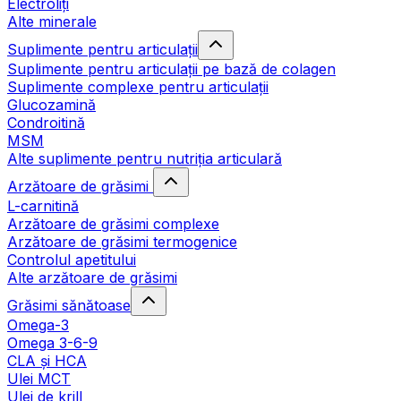
Electroliți
Alte minerale
Suplimente pentru articulații
Suplimente pentru articulații pe bază de colagen
Suplimente complexe pentru articulații
Glucozamină
Condroitină
MSM
Alte suplimente pentru nutriția articulară
Arzătoare de grăsimi
L-carnitină
Arzătoare de grăsimi complexe
Arzătoare de grăsimi termogenice
Controlul apetitului
Alte arzătoare de grăsimi
Grăsimi sănătoase
Omega-3
Omega 3-6-9
CLA şi HCA
Ulei MCT
Ulei de krill