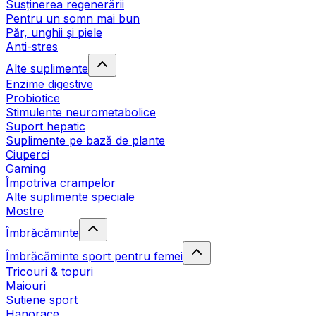
Susținerea regenerării
Pentru un somn mai bun
Păr, unghii și piele
Anti-stres
Alte suplimente
Enzime digestive
Probiotice
Stimulente neurometabolice
Suport hepatic
Suplimente pe bază de plante
Ciuperci
Gaming
Împotriva crampelor
Alte suplimente speciale
Mostre
Îmbrăcăminte
Îmbrăcăminte sport pentru femei
Tricouri & topuri
Maiouri
Sutiene sport
Hanorace