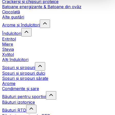
Crackerși și chipsuri proteice
Batoane energizante & Batoane din ovăz
Ciocolată
Alte gustări
Arome și îndulcitori
Îndulcitori
Eritritol
Miere
Stevia
Xylitol
Alți îndulcitori
Sosuri și siropuri
Sosuri și siropuri dulci
Sosuri și siropuri sărate
Arome
Condimente și sare
Băuturi pentru sportivi
Băuturi izotonice
Băuturi RTD