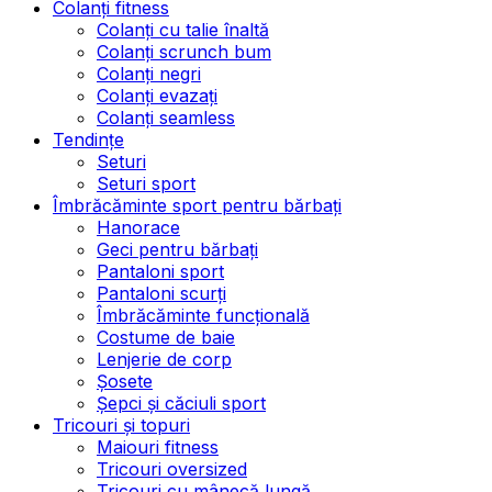
Colanți fitness
Colanți cu talie înaltă
Colanți scrunch bum
Colanți negri
Colanți evazați
Colanți seamless
Tendințe
Seturi
Seturi sport
Îmbrăcăminte sport pentru bărbați
Hanorace
Geci pentru bărbați
Pantaloni sport
Pantaloni scurți
Îmbrăcăminte funcțională
Costume de baie
Lenjerie de corp
Șosete
Șepci și căciuli sport
Tricouri și topuri
Maiouri fitness
Tricouri oversized
Tricouri cu mânecă lungă