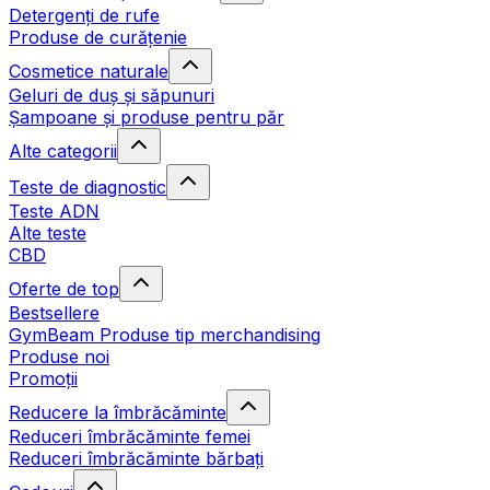
Detergenți de rufe
Produse de curățenie
Cosmetice naturale
Geluri de duș și săpunuri
Șampoane și produse pentru păr
Alte categorii
Teste de diagnostic
Teste ADN
Alte teste
CBD
Oferte de top
Bestsellere
GymBeam Produse tip merchandising
Produse noi
Promoții
Reducere la îmbrăcăminte
Reduceri îmbrăcăminte femei
Reduceri îmbrăcăminte bărbați