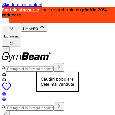
Skip to main content
Pastele și sosurile
voastre preferate
cu până la 20%
reducere
Limbă:
RO
Livrare în:
Căutări populare
Cele mai vândute