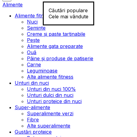
Alimente
Căutări populare
Alimente fitness
Cele mai vândute
Nuci
Semințe
Creme și paste tartinabile
Pește
Alimente gata preparate
Ouă
Pâine și produse de patiserie
Carne
Leguminoase
Alte alimente fitness
Unturi din nuci
Unturi din nuci 100%
Unturi dulci din nuci
Unturi proteice din nuci
Super-alimente
Superalimente verzi
Fibre
Alte superalimente
Gustări proteice