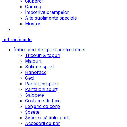
Ciuperci
Gaming
Împotriva crampelor
Alte suplimente speciale
Mostre
Îmbrăcăminte
Îmbrăcăminte sport pentru femei
Tricouri & topuri
Maiouri
Sutiene sport
Hanorace
Geci
Pantaloni sport
Pantaloni scurți
Salopete
Costume de baie
Lenjerie de corp
Șosete
Șepci și căciuli sport
Accesorii de păr