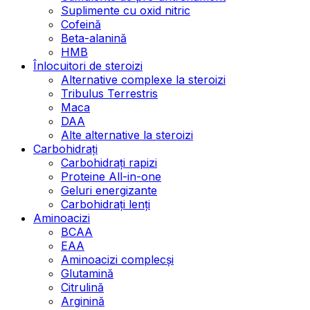
Suplimente cu oxid nitric
Cofeină
Beta-alanină
HMB
Înlocuitori de steroizi
Alternative complexe la steroizi
Tribulus Terrestris
Maca
DAA
Alte alternative la steroizi
Carbohidrați
Carbohidrați rapizi
Proteine All-in-one
Geluri energizante
Carbohidrați lenți
Aminoacizi
BCAA
EAA
Aminoacizi complecși
Glutamină
Citrulină
Arginină