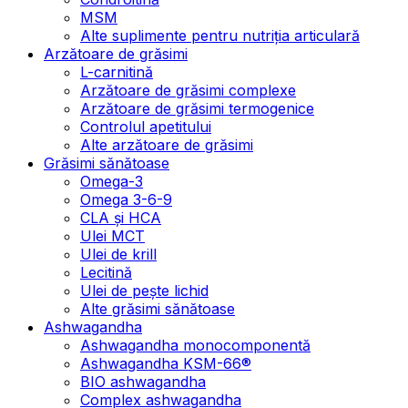
MSM
Alte suplimente pentru nutriția articulară
Arzătoare de grăsimi
L-carnitină
Arzătoare de grăsimi complexe
Arzătoare de grăsimi termogenice
Controlul apetitului
Alte arzătoare de grăsimi
Grăsimi sănătoase
Omega-3
Omega 3-6-9
CLA şi HCA
Ulei MCT
Ulei de krill
Lecitină
Ulei de pește lichid
Alte grăsimi sănătoase
Ashwagandha
Ashwagandha monocomponentă
Ashwagandha KSM-66®
BIO ashwagandha
Complex ashwagandha