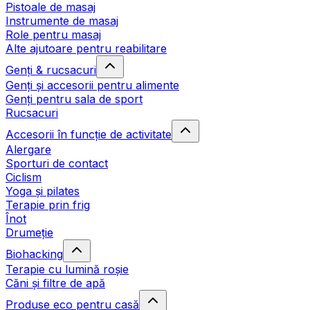
Pistoale de masaj
Instrumente de masaj
Role pentru masaj
Alte ajutoare pentru reabilitare
Genți & rucsacuri
Genți și accesorii pentru alimente
Genți pentru sala de sport
Rucsacuri
Accesorii în funcție de activitate
Alergare
Sporturi de contact
Ciclism
Yoga și pilates
Terapie prin frig
Înot
Drumeție
Biohacking
Terapie cu lumină roșie
Căni și filtre de apă
Produse eco pentru casă