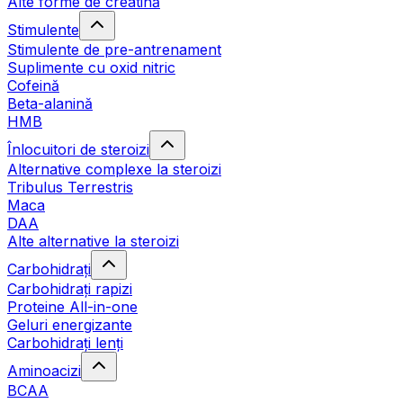
Alte forme de creatină
Stimulente
Stimulente de pre-antrenament
Suplimente cu oxid nitric
Cofeină
Beta-alanină
HMB
Înlocuitori de steroizi
Alternative complexe la steroizi
Tribulus Terrestris
Maca
DAA
Alte alternative la steroizi
Carbohidrați
Carbohidrați rapizi
Proteine All-in-one
Geluri energizante
Carbohidrați lenți
Aminoacizi
BCAA