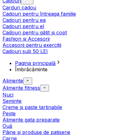
Cadouri
Carduri cadou
Cadouri pentru întreaga familie
Cadouri pentru ea
Cadouri pentru el
Cadouri pentru gătit și copt
Fashion și Accesorii
Accesorii pentru exerciții
Cadouri sub 50 LEI
Pagina principală
Îmbrăcăminte
Alimente
Alimente fitness
Nuci
Semințe
Creme și paste tartinabile
Pește
Alimente gata preparate
Ouă
Pâine și produse de patiserie
Carne