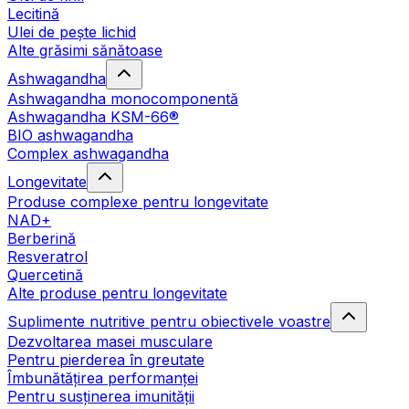
Lecitină
Ulei de pește lichid
Alte grăsimi sănătoase
Ashwagandha
Ashwagandha monocomponentă
Ashwagandha KSM-66®
BIO ashwagandha
Complex ashwagandha
Longevitate
Produse complexe pentru longevitate
NAD+
Berberină
Resveratrol
Quercetină
Alte produse pentru longevitate
Suplimente nutritive pentru obiectivele voastre
Dezvoltarea masei musculare
Pentru pierderea în greutate
Îmbunătățirea performanței
Pentru susținerea imunității