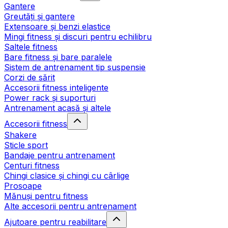
Gantere
Greutăți și gantere
Extensoare și benzi elastice
Mingi fitness și discuri pentru echilibru
Saltele fitness
Bare fitness și bare paralele
Sistem de antrenament tip suspensie
Corzi de sărit
Accesorii fitness inteligente
Power rack și suporturi
Antrenament acasă și altele
Accesorii fitness
Shakere
Sticle sport
Bandaje pentru antrenament
Centuri fitness
Chingi clasice și chingi cu cârlige
Prosoape
Mănuși pentru fitness
Alte accesorii pentru antrenament
Ajutoare pentru reabilitare