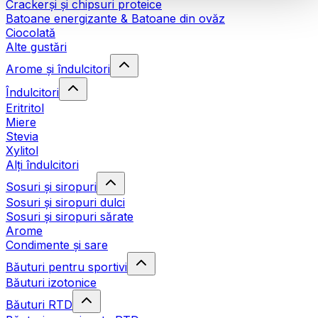
Crackerși și chipsuri proteice
Batoane energizante & Batoane din ovăz
Ciocolată
Alte gustări
Arome și îndulcitori
Îndulcitori
Eritritol
Miere
Stevia
Xylitol
Alți îndulcitori
Sosuri și siropuri
Sosuri și siropuri dulci
Sosuri și siropuri sărate
Arome
Condimente și sare
Băuturi pentru sportivi
Băuturi izotonice
Băuturi RTD