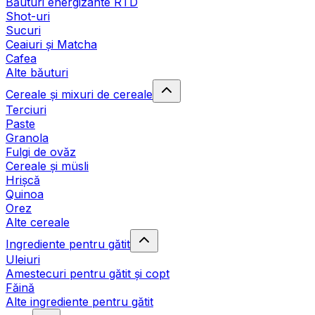
Băuturi energizante RTD
Shot-uri
Sucuri
Ceaiuri și Matcha
Cafea
Alte băuturi
Cereale și mixuri de cereale
Terciuri
Paste
Granola
Fulgi de ovăz
Cereale și müsli
Hrișcă
Quinoa
Orez
Alte cereale
Ingrediente pentru gătit
Uleiuri
Amestecuri pentru gătit și copt
Făină
Alte ingrediente pentru gătit