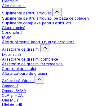
Electroliți
Alte minerale
Suplimente pentru articulații
Suplimente pentru articulații pe bază de colagen
Suplimente complexe pentru articulații
Glucozamină
Condroitină
MSM
Alte suplimente pentru nutriția articulară
Arzătoare de grăsimi
L-carnitină
Arzătoare de grăsimi complexe
Arzătoare de grăsimi termogenice
Controlul apetitului
Alte arzătoare de grăsimi
Grăsimi sănătoase
Omega-3
Omega 3-6-9
CLA şi HCA
Ulei MCT
Ulei de krill