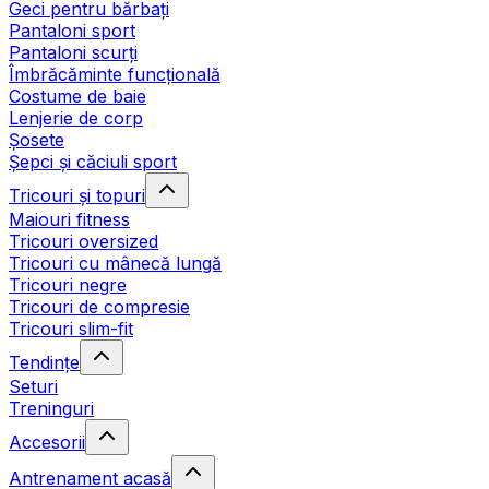
Geci pentru bărbați
Pantaloni sport
Pantaloni scurți
Îmbrăcăminte funcțională
Costume de baie
Lenjerie de corp
Șosete
Șepci și căciuli sport
Tricouri și topuri
Maiouri fitness
Tricouri oversized
Tricouri cu mânecă lungă
Tricouri negre
Tricouri de compresie
Tricouri slim-fit
Tendințe
Seturi
Treninguri
Accesorii
Antrenament acasă