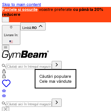
Skip to main content
Pastele și sosurile
voastre preferate
cu până la 20%
reducere
Limbă:
RO
Livrare în:
Căutări populare
Cele mai vândute