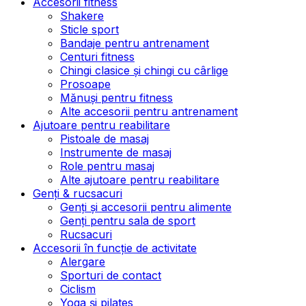
Accesorii fitness
Shakere
Sticle sport
Bandaje pentru antrenament
Centuri fitness
Chingi clasice și chingi cu cârlige
Prosoape
Mănuși pentru fitness
Alte accesorii pentru antrenament
Ajutoare pentru reabilitare
Pistoale de masaj
Instrumente de masaj
Role pentru masaj
Alte ajutoare pentru reabilitare
Genți & rucsacuri
Genți și accesorii pentru alimente
Genți pentru sala de sport
Rucsacuri
Accesorii în funcție de activitate
Alergare
Sporturi de contact
Ciclism
Yoga și pilates