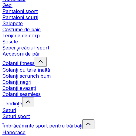
Geci
Pantaloni sport
Pantaloni scurți
Salopete
Costume de baie
Lenjerie de corp
Șosete
Șepci și căciuli sport
Accesorii de păr
Colanți fitness
Colanți cu talie înaltă
Colanți scrunch bum
Colanți negri
Colanți evazați
Colanți seamless
Tendințe
Seturi
Seturi sport
Îmbrăcăminte sport pentru bărbați
Hanorace