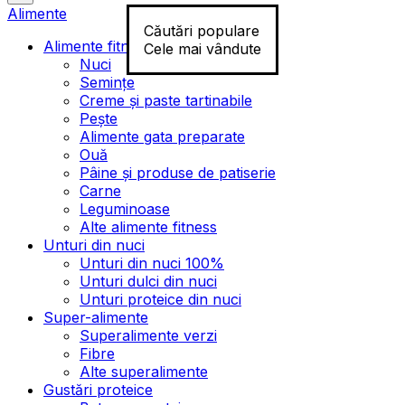
Alimente
Căutări populare
Alimente fitness
Cele mai vândute
Nuci
Semințe
Creme și paste tartinabile
Pește
Alimente gata preparate
Ouă
Pâine și produse de patiserie
Carne
Leguminoase
Alte alimente fitness
Unturi din nuci
Unturi din nuci 100%
Unturi dulci din nuci
Unturi proteice din nuci
Super-alimente
Superalimente verzi
Fibre
Alte superalimente
Gustări proteice