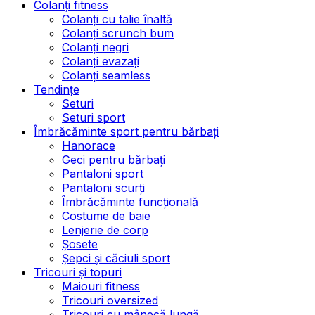
Colanți fitness
Colanți cu talie înaltă
Colanți scrunch bum
Colanți negri
Colanți evazați
Colanți seamless
Tendințe
Seturi
Seturi sport
Îmbrăcăminte sport pentru bărbați
Hanorace
Geci pentru bărbați
Pantaloni sport
Pantaloni scurți
Îmbrăcăminte funcțională
Costume de baie
Lenjerie de corp
Șosete
Șepci și căciuli sport
Tricouri și topuri
Maiouri fitness
Tricouri oversized
Tricouri cu mânecă lungă