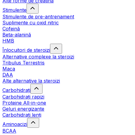
Alte forme de creatină
Stimulente
Stimulente de pre-antrenament
Suplimente cu oxid nitric
Cofeină
Beta-alanină
HMB
Înlocuitori de steroizi
Alternative complexe la steroizi
Tribulus Terrestris
Maca
DAA
Alte alternative la steroizi
Carbohidrați
Carbohidrați rapizi
Proteine All-in-one
Geluri energizante
Carbohidrați lenți
Aminoacizi
BCAA