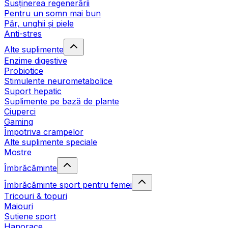
Susținerea regenerării
Pentru un somn mai bun
Păr, unghii și piele
Anti-stres
Alte suplimente
Enzime digestive
Probiotice
Stimulente neurometabolice
Suport hepatic
Suplimente pe bază de plante
Ciuperci
Gaming
Împotriva crampelor
Alte suplimente speciale
Mostre
Îmbrăcăminte
Îmbrăcăminte sport pentru femei
Tricouri & topuri
Maiouri
Sutiene sport
Hanorace