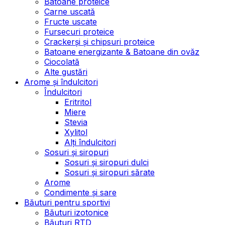
Batoane proteice
Carne uscată
Fructe uscate
Fursecuri proteice
Crackerși și chipsuri proteice
Batoane energizante & Batoane din ovăz
Ciocolată
Alte gustări
Arome și îndulcitori
Îndulcitori
Eritritol
Miere
Stevia
Xylitol
Alți îndulcitori
Sosuri și siropuri
Sosuri și siropuri dulci
Sosuri și siropuri sărate
Arome
Condimente și sare
Băuturi pentru sportivi
Băuturi izotonice
Băuturi RTD