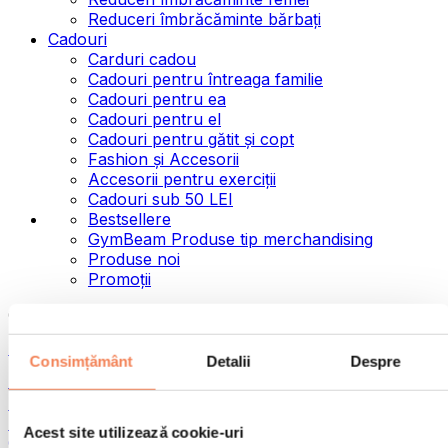
Reduceri îmbrăcăminte bărbați
Cadouri
Carduri cadou
Cadouri pentru întreaga familie
Cadouri pentru ea
Cadouri pentru el
Cadouri pentru gătit și copt
Fashion și Accesorii
Accesorii pentru exerciții
Cadouri sub 50 LEI
Bestsellere
GymBeam Produse tip merchandising
Produse noi
Promoții
Categorii
Alimente
Consimțământ
Detalii
Despre
Alimente fitness
Nuci
Semințe
Acest site utilizează cookie-uri
Creme și paste tartinabile