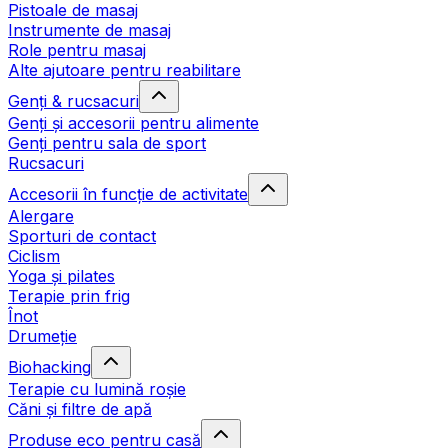
Pistoale de masaj
Instrumente de masaj
Role pentru masaj
Alte ajutoare pentru reabilitare
Genți & rucsacuri
Genți și accesorii pentru alimente
Genți pentru sala de sport
Rucsacuri
Accesorii în funcție de activitate
Alergare
Sporturi de contact
Ciclism
Yoga și pilates
Terapie prin frig
Înot
Drumeție
Biohacking
Terapie cu lumină roșie
Căni și filtre de apă
Produse eco pentru casă