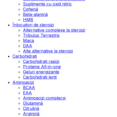
Suplimente cu oxid nitric
Cofeină
Beta-alanină
HMB
Înlocuitori de steroizi
Alternative complexe la steroizi
Tribulus Terrestris
Maca
DAA
Alte alternative la steroizi
Carbohidrați
Carbohidrați rapizi
Proteine All-in-one
Geluri energizante
Carbohidrați lenți
Aminoacizi
BCAA
EAA
Aminoacizi complecși
Glutamină
Citrulină
Arginină