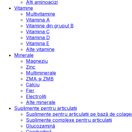
Alți aminoacizi
Vitamine
Multivitamine
Vitamina A
Vitamine din grupul B
Vitamina C
Vitamina D
Vitamina E
Alte vitamine
Minerale
Magneziu
Zinc
Multiminerale
ZMA și ZMB
Calciu
Fier
Electroliți
Alte minerale
Suplimente pentru articulații
Suplimente pentru articulații pe bază de colage
Suplimente complexe pentru articulații
Glucozamină
Condroitină