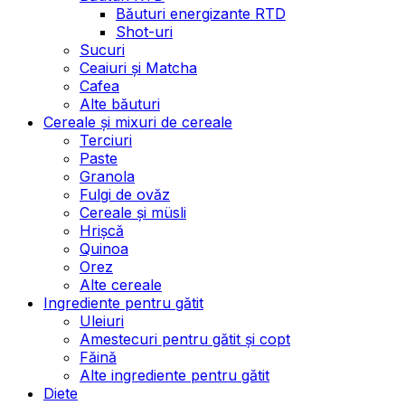
Băuturi energizante RTD
Shot-uri
Sucuri
Ceaiuri și Matcha
Cafea
Alte băuturi
Cereale și mixuri de cereale
Terciuri
Paste
Granola
Fulgi de ovăz
Cereale și müsli
Hrișcă
Quinoa
Orez
Alte cereale
Ingrediente pentru gătit
Uleiuri
Amestecuri pentru gătit și copt
Făină
Alte ingrediente pentru gătit
Diete