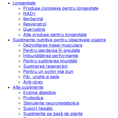
Longevitate
Produse complexe pentru longevitate
NAD+
Berberină
Resveratrol
Quercetină
Alte produse pentru longevitate
Suplimente nutritive pentru obiectivele voastre
Dezvoltarea masei musculare
Pentru pierderea în greutate
Îmbunătățirea performanței
Pentru susținerea imunității
Susținerea regenerării
Pentru un somn mai bun
Păr, unghii și piele
Anti-stres
Alte suplimente
Enzime digestive
Probiotice
Stimulente neurometabolice
Suport hepatic
Suplimente pe bază de plante