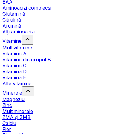
EAA
Aminoacizi complecși
Glutamină
Citrulină
Arginină
Alți aminoacizi
Vitamine
Multivitamine
Vitamina A
Vitamine din grupul B
Vitamina C
Vitamina D
Vitamina E
Alte vitamine
Minerale
Magneziu
Zinc
Multiminerale
ZMA și ZMB
Calciu
Fier