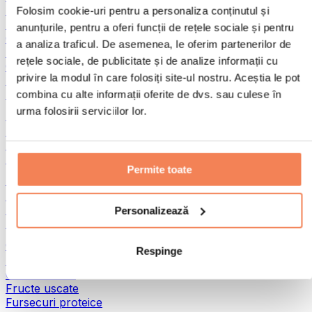
Pește
Folosim cookie-uri pentru a personaliza conținutul și
Alimente gata preparate
anunțurile, pentru a oferi funcții de rețele sociale și pentru
Ouă
a analiza traficul. De asemenea, le oferim partenerilor de
Pâine și produse de patiserie
rețele sociale, de publicitate și de analize informații cu
Carne
privire la modul în care folosiți site-ul nostru. Aceștia le pot
Leguminoase
Alte alimente fitness
combina cu alte informații oferite de dvs. sau culese în
urma folosirii serviciilor lor.
Unturi din nuci
Unturi din nuci 100%
Unturi dulci din nuci
Unturi proteice din nuci
Permite toate
Super-alimente
Superalimente verzi
Fibre
Personalizează
Alte superalimente
Gustări proteice
Respinge
Batoane proteice
Carne uscată
Fructe uscate
Fursecuri proteice