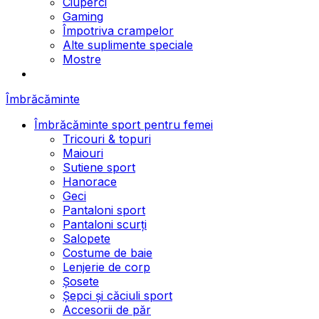
Ciuperci
Gaming
Împotriva crampelor
Alte suplimente speciale
Mostre
Îmbrăcăminte
Îmbrăcăminte sport pentru femei
Tricouri & topuri
Maiouri
Sutiene sport
Hanorace
Geci
Pantaloni sport
Pantaloni scurți
Salopete
Costume de baie
Lenjerie de corp
Șosete
Șepci și căciuli sport
Accesorii de păr