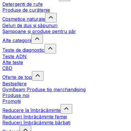
Detergenți de rufe
Produse de curățenie
Cosmetice naturale
Geluri de duș și săpunuri
Șampoane și produse pentru păr
Alte categorii
Teste de diagnostic
Teste ADN
Alte teste
CBD
Oferte de top
Bestsellere
GymBeam Produse tip merchandising
Produse noi
Promoții
Reducere la îmbrăcăminte
Reduceri îmbrăcăminte femei
Reduceri îmbrăcăminte bărbați