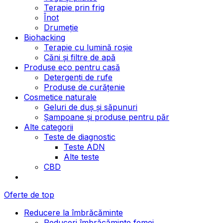
Terapie prin frig
Înot
Drumeție
Biohacking
Terapie cu lumină roșie
Căni și filtre de apă
Produse eco pentru casă
Detergenți de rufe
Produse de curățenie
Cosmetice naturale
Geluri de duș și săpunuri
Șampoane și produse pentru păr
Alte categorii
Teste de diagnostic
Teste ADN
Alte teste
CBD
Oferte de top
Reducere la îmbrăcăminte
Reduceri îmbrăcăminte femei