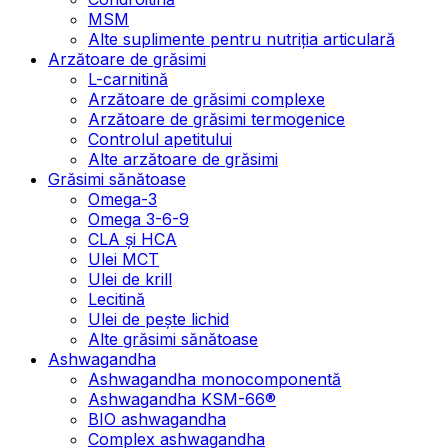
MSM
Alte suplimente pentru nutriția articulară
Arzătoare de grăsimi
L-carnitină
Arzătoare de grăsimi complexe
Arzătoare de grăsimi termogenice
Controlul apetitului
Alte arzătoare de grăsimi
Grăsimi sănătoase
Omega-3
Omega 3-6-9
CLA şi HCA
Ulei MCT
Ulei de krill
Lecitină
Ulei de pește lichid
Alte grăsimi sănătoase
Ashwagandha
Ashwagandha monocomponentă
Ashwagandha KSM-66®
BIO ashwagandha
Complex ashwagandha