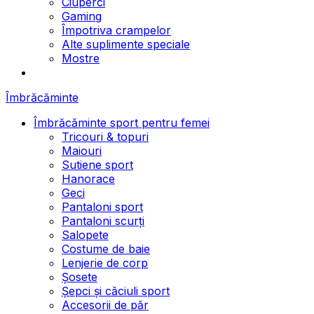
Ciuperci
Gaming
Împotriva crampelor
Alte suplimente speciale
Mostre
Îmbrăcăminte
Îmbrăcăminte sport pentru femei
Tricouri & topuri
Maiouri
Sutiene sport
Hanorace
Geci
Pantaloni sport
Pantaloni scurți
Salopete
Costume de baie
Lenjerie de corp
Șosete
Șepci și căciuli sport
Accesorii de păr