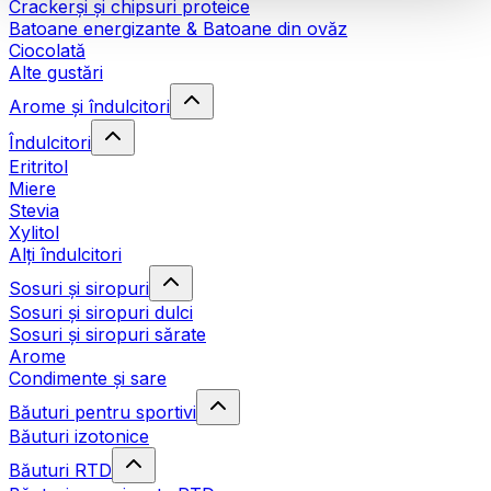
Crackerși și chipsuri proteice
Batoane energizante & Batoane din ovăz
Ciocolată
Alte gustări
Arome și îndulcitori
Îndulcitori
Eritritol
Miere
Stevia
Xylitol
Alți îndulcitori
Sosuri și siropuri
Sosuri și siropuri dulci
Sosuri și siropuri sărate
Arome
Condimente și sare
Băuturi pentru sportivi
Băuturi izotonice
Băuturi RTD