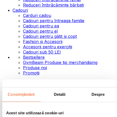
Reduceri îmbrăcăminte bărbați
Cadouri
Carduri cadou
Cadouri pentru întreaga familie
Cadouri pentru ea
Cadouri pentru el
Cadouri pentru gătit și copt
Fashion și Accesorii
Accesorii pentru exerciții
Cadouri sub 50 LEI
Bestsellere
GymBeam Produse tip merchandising
Produse noi
Promoții
Categorii
Alimente
Consimțământ
Detalii
Despre
Alimente fitness
Nuci
Semințe
Acest site utilizează cookie-uri
Creme și paste tartinabile