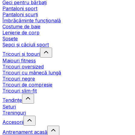
Geci pentru bărbați
Pantaloni sport
Pantaloni scurți
Îmbrăcăminte funcțională
Costume de baie
Lenjerie de corp
Șosete
Șepci și căciuli sport
Tricouri și topuri
Maiouri fitness
Tricouri oversized
Tricouri cu mânecă lungă
Tricouri negre
Tricouri de compresie
Tricouri slim-fit
Tendințe
Seturi
Treninguri
Accesorii
Antrenament acasă