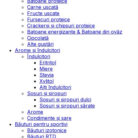
Batoane proteice
Carne uscată
Fructe uscate
Fursecuri proteice
Crackerși și chipsuri proteice
Batoane energizante & Batoane din ovăz
Ciocolată
Alte gustări
Arome și îndulcitori
Îndulcitori
Eritritol
Miere
Stevia
Xylitol
Alți îndulcitori
Sosuri și siropuri
Sosuri și siropuri dulci
Sosuri și siropuri sărate
Arome
Condimente și sare
Băuturi pentru sportivi
Băuturi izotonice
Băuturi RTD