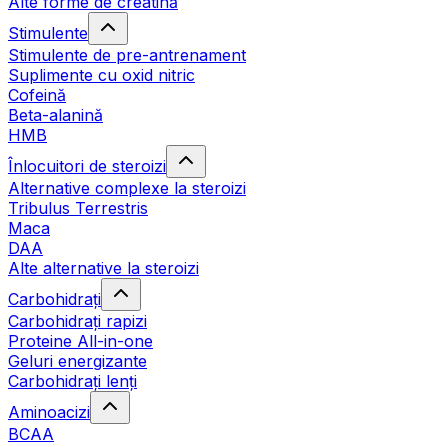
Alte forme de creatină
Stimulente
Stimulente de pre-antrenament
Suplimente cu oxid nitric
Cofeină
Beta-alanină
HMB
Înlocuitori de steroizi
Alternative complexe la steroizi
Tribulus Terrestris
Maca
DAA
Alte alternative la steroizi
Carbohidrați
Carbohidrați rapizi
Proteine All-in-one
Geluri energizante
Carbohidrați lenți
Aminoacizi
BCAA