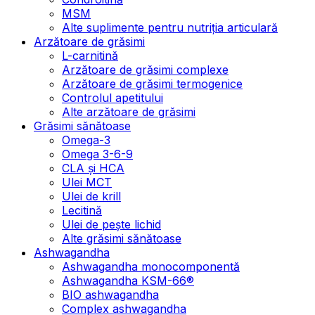
MSM
Alte suplimente pentru nutriția articulară
Arzătoare de grăsimi
L-carnitină
Arzătoare de grăsimi complexe
Arzătoare de grăsimi termogenice
Controlul apetitului
Alte arzătoare de grăsimi
Grăsimi sănătoase
Omega-3
Omega 3-6-9
CLA şi HCA
Ulei MCT
Ulei de krill
Lecitină
Ulei de pește lichid
Alte grăsimi sănătoase
Ashwagandha
Ashwagandha monocomponentă
Ashwagandha KSM-66®
BIO ashwagandha
Complex ashwagandha