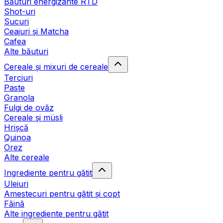
Băuturi energizante RTD
Shot-uri
Sucuri
Ceaiuri și Matcha
Cafea
Alte băuturi
Cereale și mixuri de cereale
Terciuri
Paste
Granola
Fulgi de ovăz
Cereale și müsli
Hrișcă
Quinoa
Orez
Alte cereale
Ingrediente pentru gătit
Uleiuri
Amestecuri pentru gătit și copt
Făină
Alte ingrediente pentru gătit