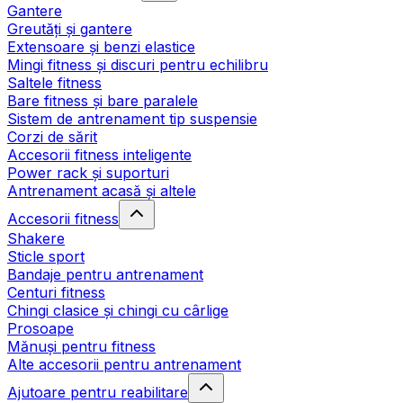
Gantere
Greutăți și gantere
Extensoare și benzi elastice
Mingi fitness și discuri pentru echilibru
Saltele fitness
Bare fitness și bare paralele
Sistem de antrenament tip suspensie
Corzi de sărit
Accesorii fitness inteligente
Power rack și suporturi
Antrenament acasă și altele
Accesorii fitness
Shakere
Sticle sport
Bandaje pentru antrenament
Centuri fitness
Chingi clasice și chingi cu cârlige
Prosoape
Mănuși pentru fitness
Alte accesorii pentru antrenament
Ajutoare pentru reabilitare