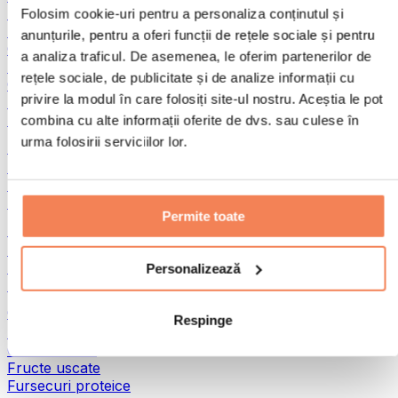
Pește
Folosim cookie-uri pentru a personaliza conținutul și
Alimente gata preparate
anunțurile, pentru a oferi funcții de rețele sociale și pentru
Ouă
a analiza traficul. De asemenea, le oferim partenerilor de
Pâine și produse de patiserie
rețele sociale, de publicitate și de analize informații cu
Carne
privire la modul în care folosiți site-ul nostru. Aceștia le pot
Leguminoase
Alte alimente fitness
combina cu alte informații oferite de dvs. sau culese în
urma folosirii serviciilor lor.
Unturi din nuci
Unturi din nuci 100%
Unturi dulci din nuci
Unturi proteice din nuci
Permite toate
Super-alimente
Superalimente verzi
Fibre
Personalizează
Alte superalimente
Gustări proteice
Respinge
Batoane proteice
Carne uscată
Fructe uscate
Fursecuri proteice