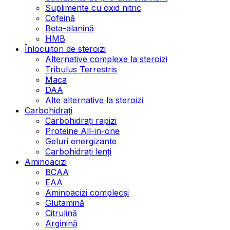
Suplimente cu oxid nitric
Cofeină
Beta-alanină
HMB
Înlocuitori de steroizi
Alternative complexe la steroizi
Tribulus Terrestris
Maca
DAA
Alte alternative la steroizi
Carbohidrați
Carbohidrați rapizi
Proteine All-in-one
Geluri energizante
Carbohidrați lenți
Aminoacizi
BCAA
EAA
Aminoacizi complecși
Glutamină
Citrulină
Arginină