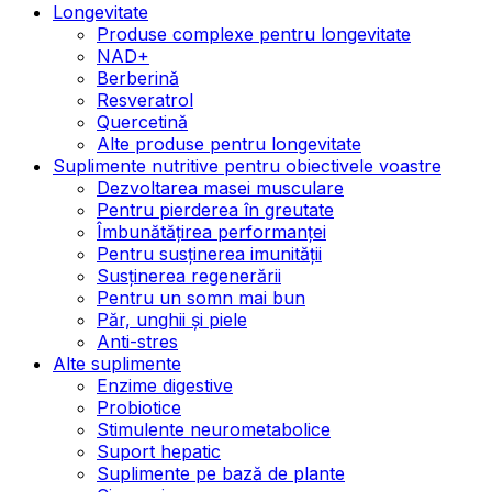
Longevitate
Produse complexe pentru longevitate
NAD+
Berberină
Resveratrol
Quercetină
Alte produse pentru longevitate
Suplimente nutritive pentru obiectivele voastre
Dezvoltarea masei musculare
Pentru pierderea în greutate
Îmbunătățirea performanței
Pentru susținerea imunității
Susținerea regenerării
Pentru un somn mai bun
Păr, unghii și piele
Anti-stres
Alte suplimente
Enzime digestive
Probiotice
Stimulente neurometabolice
Suport hepatic
Suplimente pe bază de plante