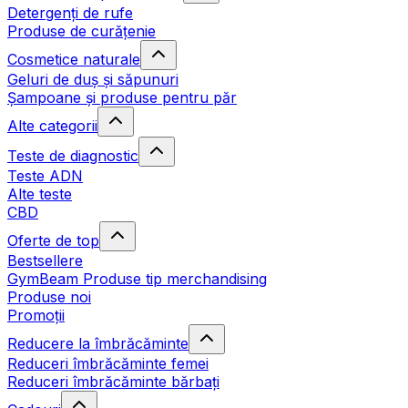
Detergenți de rufe
Produse de curățenie
Cosmetice naturale
Geluri de duș și săpunuri
Șampoane și produse pentru păr
Alte categorii
Teste de diagnostic
Teste ADN
Alte teste
CBD
Oferte de top
Bestsellere
GymBeam Produse tip merchandising
Produse noi
Promoții
Reducere la îmbrăcăminte
Reduceri îmbrăcăminte femei
Reduceri îmbrăcăminte bărbați