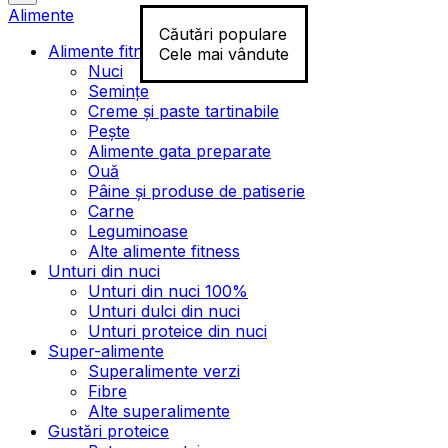
Alimente
Căutări populare
Alimente fitness
Cele mai vândute
Nuci
Semințe
Creme și paste tartinabile
Pește
Alimente gata preparate
Ouă
Pâine și produse de patiserie
Carne
Leguminoase
Alte alimente fitness
Unturi din nuci
Unturi din nuci 100%
Unturi dulci din nuci
Unturi proteice din nuci
Super-alimente
Superalimente verzi
Fibre
Alte superalimente
Gustări proteice