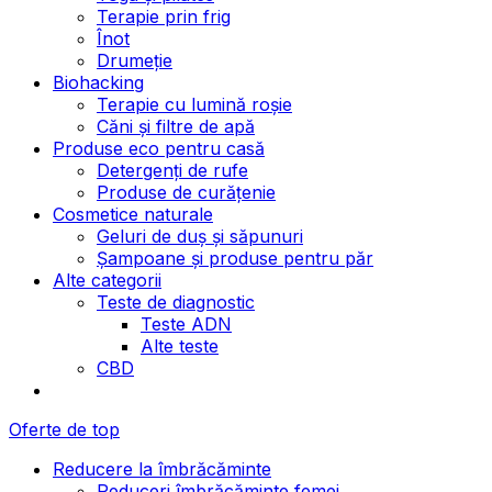
Terapie prin frig
Înot
Drumeție
Biohacking
Terapie cu lumină roșie
Căni și filtre de apă
Produse eco pentru casă
Detergenți de rufe
Produse de curățenie
Cosmetice naturale
Geluri de duș și săpunuri
Șampoane și produse pentru păr
Alte categorii
Teste de diagnostic
Teste ADN
Alte teste
CBD
Oferte de top
Reducere la îmbrăcăminte
Reduceri îmbrăcăminte femei