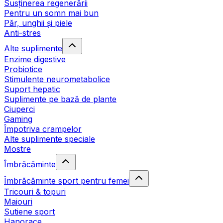
Susținerea regenerării
Pentru un somn mai bun
Păr, unghii și piele
Anti-stres
Alte suplimente
Enzime digestive
Probiotice
Stimulente neurometabolice
Suport hepatic
Suplimente pe bază de plante
Ciuperci
Gaming
Împotriva crampelor
Alte suplimente speciale
Mostre
Îmbrăcăminte
Îmbrăcăminte sport pentru femei
Tricouri & topuri
Maiouri
Sutiene sport
Hanorace