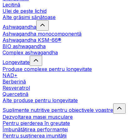
Lecitină
Ulei de pește lichid
Alte grăsimi sănătoase
Ashwagandha
Ashwagandha monocomponentă
Ashwagandha KSM-66®
BIO ashwagandha
Complex ashwagandha
Longevitate
Produse complexe pentru longevitate
NAD+
Berberină
Resveratrol
Quercetină
Alte produse pentru longevitate
Suplimente nutritive pentru obiectivele voastre
Dezvoltarea masei musculare
Pentru pierderea în greutate
Îmbunătățirea performanței
Pentru susținerea imunității