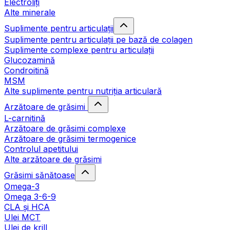
Electroliți
Alte minerale
Suplimente pentru articulații
Suplimente pentru articulații pe bază de colagen
Suplimente complexe pentru articulații
Glucozamină
Condroitină
MSM
Alte suplimente pentru nutriția articulară
Arzătoare de grăsimi
L-carnitină
Arzătoare de grăsimi complexe
Arzătoare de grăsimi termogenice
Controlul apetitului
Alte arzătoare de grăsimi
Grăsimi sănătoase
Omega-3
Omega 3-6-9
CLA şi HCA
Ulei MCT
Ulei de krill