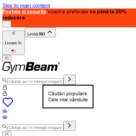
Skip to main content
Pastele și sosurile
voastre preferate
cu până la 20%
reducere
Limbă:
RO
Livrare în:
Căutări populare
Cele mai vândute