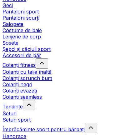
Geci
Pantaloni sport
Pantaloni scurți
Salopete
Costume de baie
Lenjerie de corp
Șosete
Șepci și căciuli sport
Accesorii de păr
Colanți fitness
Colanți cu talie înaltă
Colanți scrunch bum
Colanți negri
Colanți evazați
Colanți seamless
Tendințe
Seturi
Seturi sport
Îmbrăcăminte sport pentru bărbați
Hanorace