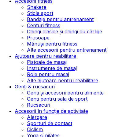
Accesorii fitness
Shakere
Sticle sport
Bandaje pentru antrenament
Centuri fitness
Chingi clasice și chingi cu cârlige
Prosoape
Mănuși pentru fitness
Alte accesorii pentru antrenament
Ajutoare pentru reabilitare
Pistoale de masaj
Instrumente de masaj
Role pentru masaj
Alte ajutoare pentru reabilitare
Genți & rucsacuri
Genți și accesorii pentru alimente
Genți pentru sala de sport
Rucsacuri
Accesorii în funcție de activitate
Alergare
Sporturi de contact
Ciclism
Yoga și pilates