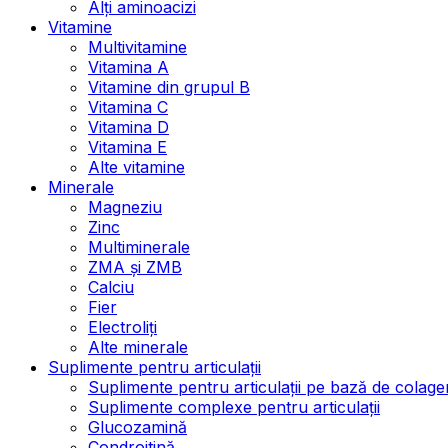
Alți aminoacizi
Vitamine
Multivitamine
Vitamina A
Vitamine din grupul B
Vitamina C
Vitamina D
Vitamina E
Alte vitamine
Minerale
Magneziu
Zinc
Multiminerale
ZMA și ZMB
Calciu
Fier
Electroliți
Alte minerale
Suplimente pentru articulații
Suplimente pentru articulații pe bază de colage
Suplimente complexe pentru articulații
Glucozamină
Condroitină