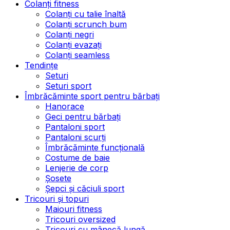
Colanți fitness
Colanți cu talie înaltă
Colanți scrunch bum
Colanți negri
Colanți evazați
Colanți seamless
Tendințe
Seturi
Seturi sport
Îmbrăcăminte sport pentru bărbați
Hanorace
Geci pentru bărbați
Pantaloni sport
Pantaloni scurți
Îmbrăcăminte funcțională
Costume de baie
Lenjerie de corp
Șosete
Șepci și căciuli sport
Tricouri și topuri
Maiouri fitness
Tricouri oversized
Tricouri cu mânecă lungă