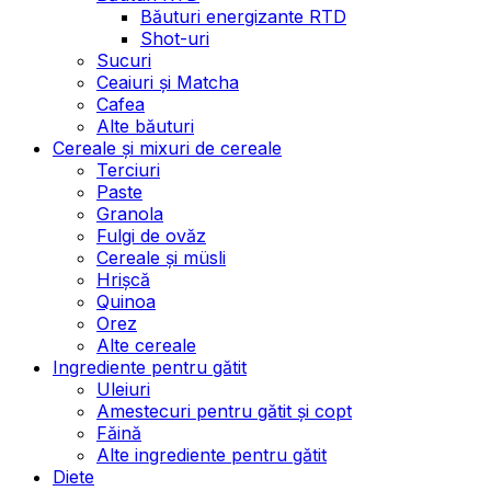
Băuturi energizante RTD
Shot-uri
Sucuri
Ceaiuri și Matcha
Cafea
Alte băuturi
Cereale și mixuri de cereale
Terciuri
Paste
Granola
Fulgi de ovăz
Cereale și müsli
Hrișcă
Quinoa
Orez
Alte cereale
Ingrediente pentru gătit
Uleiuri
Amestecuri pentru gătit și copt
Făină
Alte ingrediente pentru gătit
Diete