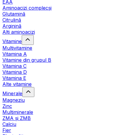
EAA
Aminoacizi complecși
Glutamină
Citrulină
Arginină
Alți aminoacizi
Vitamine
Multivitamine
Vitamina A
Vitamine din grupul B
Vitamina C
Vitamina D
Vitamina E
Alte vitamine
Minerale
Magneziu
Zinc
Multiminerale
ZMA și ZMB
Calciu
Fier