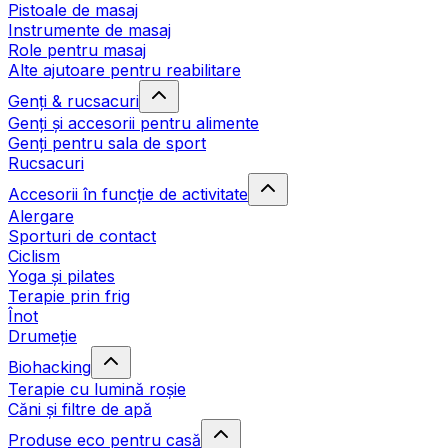
Pistoale de masaj
Instrumente de masaj
Role pentru masaj
Alte ajutoare pentru reabilitare
Genți & rucsacuri
Genți și accesorii pentru alimente
Genți pentru sala de sport
Rucsacuri
Accesorii în funcție de activitate
Alergare
Sporturi de contact
Ciclism
Yoga și pilates
Terapie prin frig
Înot
Drumeție
Biohacking
Terapie cu lumină roșie
Căni și filtre de apă
Produse eco pentru casă