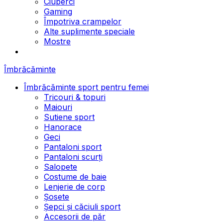
Ciuperci
Gaming
Împotriva crampelor
Alte suplimente speciale
Mostre
Îmbrăcăminte
Îmbrăcăminte sport pentru femei
Tricouri & topuri
Maiouri
Sutiene sport
Hanorace
Geci
Pantaloni sport
Pantaloni scurți
Salopete
Costume de baie
Lenjerie de corp
Șosete
Șepci și căciuli sport
Accesorii de păr