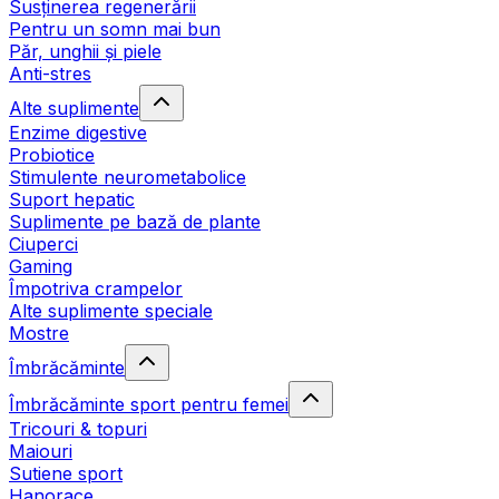
Susținerea regenerării
Pentru un somn mai bun
Păr, unghii și piele
Anti-stres
Alte suplimente
Enzime digestive
Probiotice
Stimulente neurometabolice
Suport hepatic
Suplimente pe bază de plante
Ciuperci
Gaming
Împotriva crampelor
Alte suplimente speciale
Mostre
Îmbrăcăminte
Îmbrăcăminte sport pentru femei
Tricouri & topuri
Maiouri
Sutiene sport
Hanorace