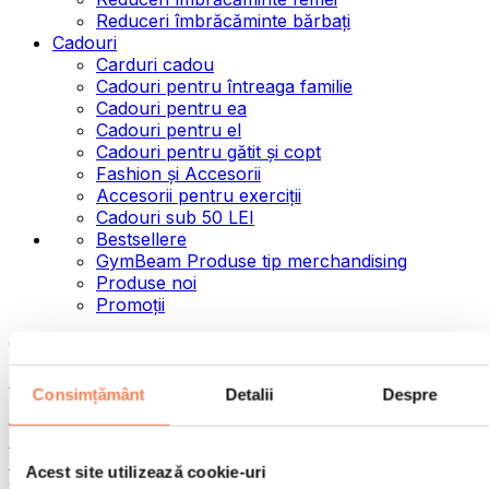
Reduceri îmbrăcăminte bărbați
Cadouri
Carduri cadou
Cadouri pentru întreaga familie
Cadouri pentru ea
Cadouri pentru el
Cadouri pentru gătit și copt
Fashion și Accesorii
Accesorii pentru exerciții
Cadouri sub 50 LEI
Bestsellere
GymBeam Produse tip merchandising
Produse noi
Promoții
Categorii
Alimente
Consimțământ
Detalii
Despre
Alimente fitness
Nuci
Semințe
Acest site utilizează cookie-uri
Creme și paste tartinabile