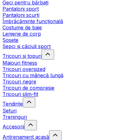
Geci pentru bărbați
Pantaloni sport
Pantaloni scurți
Îmbrăcăminte funcțională
Costume de baie
Lenjerie de corp
Șosete
Șepci și căciuli sport
Tricouri și topuri
Maiouri fitness
Tricouri oversized
Tricouri cu mânecă lungă
Tricouri negre
Tricouri de compresie
Tricouri slim-fit
Tendințe
Seturi
Treninguri
Accesorii
Antrenament acasă