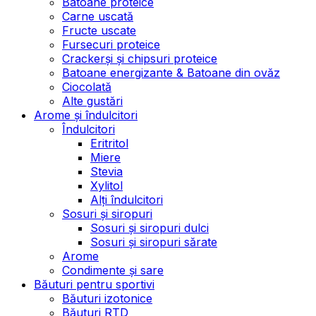
Batoane proteice
Carne uscată
Fructe uscate
Fursecuri proteice
Crackerși și chipsuri proteice
Batoane energizante & Batoane din ovăz
Ciocolată
Alte gustări
Arome și îndulcitori
Îndulcitori
Eritritol
Miere
Stevia
Xylitol
Alți îndulcitori
Sosuri și siropuri
Sosuri și siropuri dulci
Sosuri și siropuri sărate
Arome
Condimente și sare
Băuturi pentru sportivi
Băuturi izotonice
Băuturi RTD