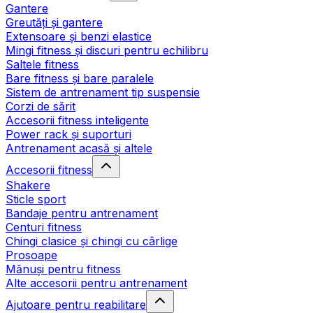
Gantere
Greutăți și gantere
Extensoare și benzi elastice
Mingi fitness și discuri pentru echilibru
Saltele fitness
Bare fitness și bare paralele
Sistem de antrenament tip suspensie
Corzi de sărit
Accesorii fitness inteligente
Power rack și suporturi
Antrenament acasă și altele
Accesorii fitness
Shakere
Sticle sport
Bandaje pentru antrenament
Centuri fitness
Chingi clasice și chingi cu cârlige
Prosoape
Mănuși pentru fitness
Alte accesorii pentru antrenament
Ajutoare pentru reabilitare