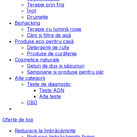
Terapie prin frig
Înot
Drumeție
Biohacking
Terapie cu lumină roșie
Căni și filtre de apă
Produse eco pentru casă
Detergenți de rufe
Produse de curățenie
Cosmetice naturale
Geluri de duș și săpunuri
Șampoane și produse pentru păr
Alte categorii
Teste de diagnostic
Teste ADN
Alte teste
CBD
Oferte de top
Reducere la îmbrăcăminte
Reduceri îmbrăcăminte femei