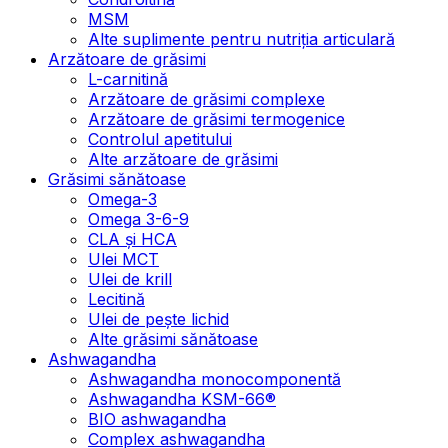
MSM
Alte suplimente pentru nutriția articulară
Arzătoare de grăsimi
L-carnitină
Arzătoare de grăsimi complexe
Arzătoare de grăsimi termogenice
Controlul apetitului
Alte arzătoare de grăsimi
Grăsimi sănătoase
Omega-3
Omega 3-6-9
CLA şi HCA
Ulei MCT
Ulei de krill
Lecitină
Ulei de pește lichid
Alte grăsimi sănătoase
Ashwagandha
Ashwagandha monocomponentă
Ashwagandha KSM-66®
BIO ashwagandha
Complex ashwagandha