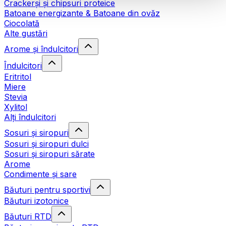
Crackerși și chipsuri proteice
Batoane energizante & Batoane din ovăz
Ciocolată
Alte gustări
Arome și îndulcitori
Îndulcitori
Eritritol
Miere
Stevia
Xylitol
Alți îndulcitori
Sosuri și siropuri
Sosuri și siropuri dulci
Sosuri și siropuri sărate
Arome
Condimente și sare
Băuturi pentru sportivi
Băuturi izotonice
Băuturi RTD