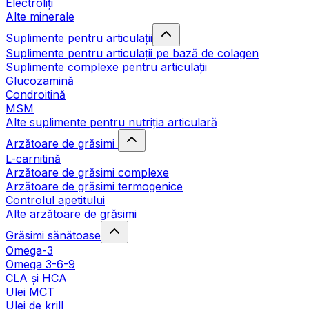
Electroliți
Alte minerale
Suplimente pentru articulații
Suplimente pentru articulații pe bază de colagen
Suplimente complexe pentru articulații
Glucozamină
Condroitină
MSM
Alte suplimente pentru nutriția articulară
Arzătoare de grăsimi
L-carnitină
Arzătoare de grăsimi complexe
Arzătoare de grăsimi termogenice
Controlul apetitului
Alte arzătoare de grăsimi
Grăsimi sănătoase
Omega-3
Omega 3-6-9
CLA şi HCA
Ulei MCT
Ulei de krill