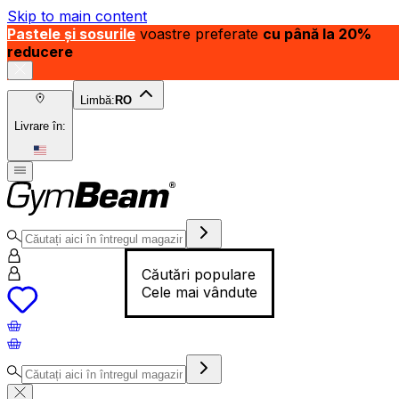
Skip to main content
Pastele și sosurile
voastre preferate
cu până la 20%
reducere
Limbă:
RO
Livrare în:
Căutări populare
Cele mai vândute