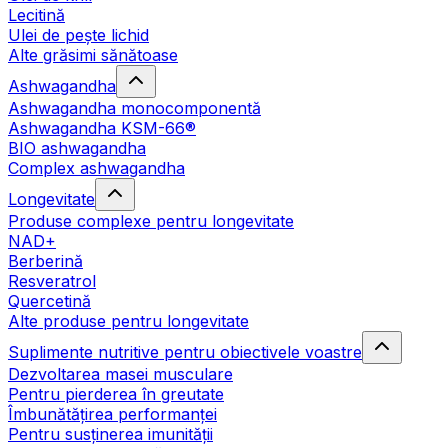
Lecitină
Ulei de pește lichid
Alte grăsimi sănătoase
Ashwagandha
Ashwagandha monocomponentă
Ashwagandha KSM-66®
BIO ashwagandha
Complex ashwagandha
Longevitate
Produse complexe pentru longevitate
NAD+
Berberină
Resveratrol
Quercetină
Alte produse pentru longevitate
Suplimente nutritive pentru obiectivele voastre
Dezvoltarea masei musculare
Pentru pierderea în greutate
Îmbunătățirea performanței
Pentru susținerea imunității