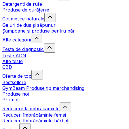
Detergenți de rufe
Produse de curățenie
Cosmetice naturale
Geluri de duș și săpunuri
Șampoane și produse pentru păr
Alte categorii
Teste de diagnostic
Teste ADN
Alte teste
CBD
Oferte de top
Bestsellere
GymBeam Produse tip merchandising
Produse noi
Promoții
Reducere la îmbrăcăminte
Reduceri îmbrăcăminte femei
Reduceri îmbrăcăminte bărbați