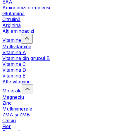
EAA
Aminoacizi complecși
Glutamină
Citrulină
Arginină
Alți aminoacizi
Vitamine
Multivitamine
Vitamina A
Vitamine din grupul B
Vitamina C
Vitamina D
Vitamina E
Alte vitamine
Minerale
Magneziu
Zinc
Multiminerale
ZMA și ZMB
Calciu
Fier