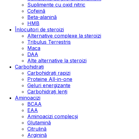
Suplimente cu oxid nitric
Cofeină
Beta-alanină
HMB
Înlocuitori de steroizi
Alternative complexe la steroizi
Tribulus Terrestris
Maca
DAA
Alte alternative la steroizi
Carbohidrați
Carbohidrați rapizi
Proteine All-in-one
Geluri energizante
Carbohidrați lenți
Aminoacizi
BCAA
EAA
Aminoacizi complecși
Glutamină
Citrulină
Arginină