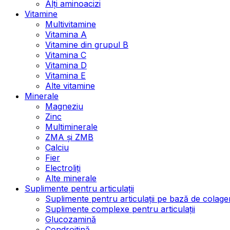
Alți aminoacizi
Vitamine
Multivitamine
Vitamina A
Vitamine din grupul B
Vitamina C
Vitamina D
Vitamina E
Alte vitamine
Minerale
Magneziu
Zinc
Multiminerale
ZMA și ZMB
Calciu
Fier
Electroliți
Alte minerale
Suplimente pentru articulații
Suplimente pentru articulații pe bază de colage
Suplimente complexe pentru articulații
Glucozamină
Condroitină