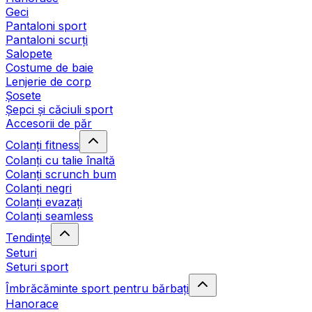
Geci
Pantaloni sport
Pantaloni scurți
Salopete
Costume de baie
Lenjerie de corp
Șosete
Șepci și căciuli sport
Accesorii de păr
Colanți fitness
Colanți cu talie înaltă
Colanți scrunch bum
Colanți negri
Colanți evazați
Colanți seamless
Tendințe
Seturi
Seturi sport
Îmbrăcăminte sport pentru bărbați
Hanorace