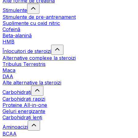
Alte forme de creatină
Stimulente
Stimulente de pre-antrenament
Suplimente cu oxid nitric
Cofeină
Beta-alanină
HMB
Înlocuitori de steroizi
Alternative complexe la steroizi
Tribulus Terrestris
Maca
DAA
Alte alternative la steroizi
Carbohidrați
Carbohidrați rapizi
Proteine All-in-one
Geluri energizante
Carbohidrați lenți
Aminoacizi
BCAA