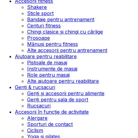
Accesorii fitness
Shakere
Sticle sport
Bandaje pentru antrenament
Centuri fitness
Chingi clasice și chingi cu cârlige
Prosoape
Mănuși pentru fitness
Alte accesorii pentru antrenament
Ajutoare pentru reabilitare
Pistoale de masaj
Instrumente de masaj
Role pentru masaj
Alte ajutoare pentru reabilitare
Genți & rucsacuri
Genți și accesorii pentru alimente
Genți pentru sala de sport
Rucsacuri
Accesorii în funcție de activitate
Alergare
Sporturi de contact
Ciclism
Yoga și pilates