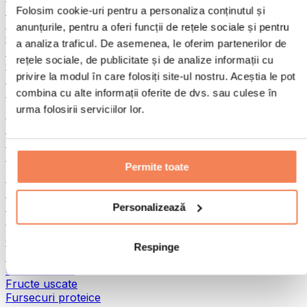
Pește
Folosim cookie-uri pentru a personaliza conținutul și
Alimente gata preparate
anunțurile, pentru a oferi funcții de rețele sociale și pentru
Ouă
a analiza traficul. De asemenea, le oferim partenerilor de
Pâine și produse de patiserie
rețele sociale, de publicitate și de analize informații cu
Carne
privire la modul în care folosiți site-ul nostru. Aceștia le pot
Leguminoase
Alte alimente fitness
combina cu alte informații oferite de dvs. sau culese în
urma folosirii serviciilor lor.
Unturi din nuci
Unturi din nuci 100%
Unturi dulci din nuci
Unturi proteice din nuci
Permite toate
Super-alimente
Superalimente verzi
Fibre
Personalizează
Alte superalimente
Gustări proteice
Respinge
Batoane proteice
Carne uscată
Fructe uscate
Fursecuri proteice