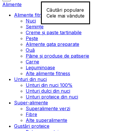
Alimente
Căutări populare
Alimente fitness
Cele mai vândute
Nuci
Semințe
Creme și paste tartinabile
Pește
Alimente gata preparate
Ouă
Pâine și produse de patiserie
Carne
Leguminoase
Alte alimente fitness
Unturi din nuci
Unturi din nuci 100%
Unturi dulci din nuci
Unturi proteice din nuci
Super-alimente
Superalimente verzi
Fibre
Alte superalimente
Gustări proteice