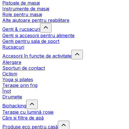
Pistoale de masaj
Instrumente de masaj
Role pentru masaj
Alte ajutoare pentru reabilitare
Genți & rucsacuri
Genți și accesorii pentru alimente
Genți pentru sala de sport
Rucsacuri
Accesorii în funcție de activitate
Alergare
Sporturi de contact
Ciclism
Yoga și pilates
Terapie prin frig
Înot
Drumeție
Biohacking
Terapie cu lumină roșie
Căni și filtre de apă
Produse eco pentru casă