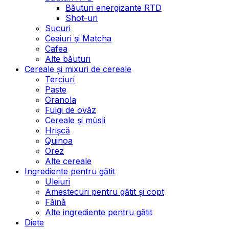
Băuturi energizante RTD
Shot-uri
Sucuri
Ceaiuri și Matcha
Cafea
Alte băuturi
Cereale și mixuri de cereale
Terciuri
Paste
Granola
Fulgi de ovăz
Cereale și müsli
Hrișcă
Quinoa
Orez
Alte cereale
Ingrediente pentru gătit
Uleiuri
Amestecuri pentru gătit și copt
Făină
Alte ingrediente pentru gătit
Diete