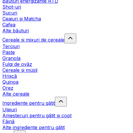
Băuturi energizante RTD
Shot-uri
Sucuri
Ceaiuri și Matcha
Cafea
Alte băuturi
Cereale și mixuri de cereale
Terciuri
Paste
Granola
Fulgi de ovăz
Cereale și müsli
Hrișcă
Quinoa
Orez
Alte cereale
Ingrediente pentru gătit
Uleiuri
Amestecuri pentru gătit și copt
Făină
Alte ingrediente pentru gătit