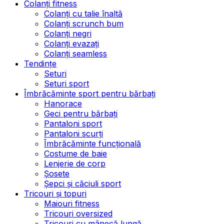
Colanți fitness
Colanți cu talie înaltă
Colanți scrunch bum
Colanți negri
Colanți evazați
Colanți seamless
Tendințe
Seturi
Seturi sport
Îmbrăcăminte sport pentru bărbați
Hanorace
Geci pentru bărbați
Pantaloni sport
Pantaloni scurți
Îmbrăcăminte funcțională
Costume de baie
Lenjerie de corp
Șosete
Șepci și căciuli sport
Tricouri și topuri
Maiouri fitness
Tricouri oversized
Tricouri cu mânecă lungă