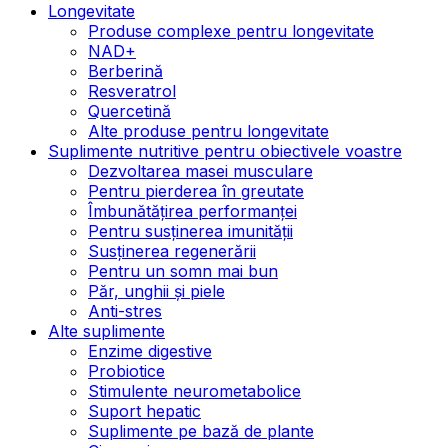
Longevitate
Produse complexe pentru longevitate
NAD+
Berberină
Resveratrol
Quercetină
Alte produse pentru longevitate
Suplimente nutritive pentru obiectivele voastre
Dezvoltarea masei musculare
Pentru pierderea în greutate
Îmbunătățirea performanței
Pentru susținerea imunității
Susținerea regenerării
Pentru un somn mai bun
Păr, unghii și piele
Anti-stres
Alte suplimente
Enzime digestive
Probiotice
Stimulente neurometabolice
Suport hepatic
Suplimente pe bază de plante