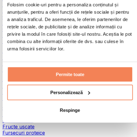
Pește
Folosim cookie-uri pentru a personaliza conținutul și
Alimente gata preparate
anunțurile, pentru a oferi funcții de rețele sociale și pentru
Ouă
a analiza traficul. De asemenea, le oferim partenerilor de
Pâine și produse de patiserie
rețele sociale, de publicitate și de analize informații cu
Carne
privire la modul în care folosiți site-ul nostru. Aceștia le pot
Leguminoase
Alte alimente fitness
combina cu alte informații oferite de dvs. sau culese în
urma folosirii serviciilor lor.
Unturi din nuci
Unturi din nuci 100%
Unturi dulci din nuci
Unturi proteice din nuci
Permite toate
Super-alimente
Superalimente verzi
Fibre
Personalizează
Alte superalimente
Gustări proteice
Respinge
Batoane proteice
Carne uscată
Fructe uscate
Fursecuri proteice