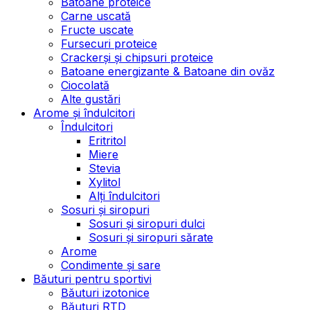
Batoane proteice
Carne uscată
Fructe uscate
Fursecuri proteice
Crackerși și chipsuri proteice
Batoane energizante & Batoane din ovăz
Ciocolată
Alte gustări
Arome și îndulcitori
Îndulcitori
Eritritol
Miere
Stevia
Xylitol
Alți îndulcitori
Sosuri și siropuri
Sosuri și siropuri dulci
Sosuri și siropuri sărate
Arome
Condimente și sare
Băuturi pentru sportivi
Băuturi izotonice
Băuturi RTD