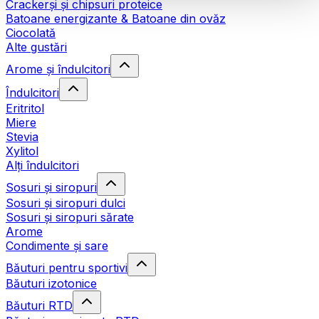
Crackerși și chipsuri proteice
Batoane energizante & Batoane din ovăz
Ciocolată
Alte gustări
Arome și îndulcitori
Îndulcitori
Eritritol
Miere
Stevia
Xylitol
Alți îndulcitori
Sosuri și siropuri
Sosuri și siropuri dulci
Sosuri și siropuri sărate
Arome
Condimente și sare
Băuturi pentru sportivi
Băuturi izotonice
Băuturi RTD