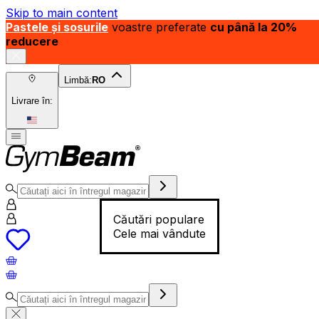
Skip to main content
Pastele și sosurile
voastre preferate
cu până la 20%
reducere
Limbă:
RO
Livrare în:
Căutări populare
Cele mai vândute