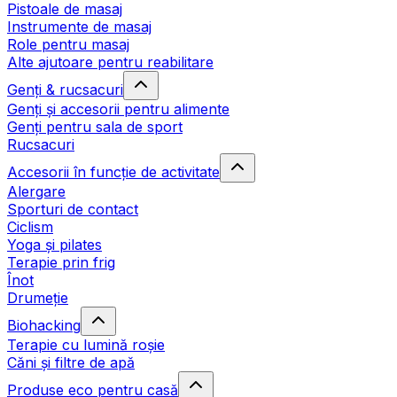
Pistoale de masaj
Instrumente de masaj
Role pentru masaj
Alte ajutoare pentru reabilitare
Genți & rucsacuri
Genți și accesorii pentru alimente
Genți pentru sala de sport
Rucsacuri
Accesorii în funcție de activitate
Alergare
Sporturi de contact
Ciclism
Yoga și pilates
Terapie prin frig
Înot
Drumeție
Biohacking
Terapie cu lumină roșie
Căni și filtre de apă
Produse eco pentru casă