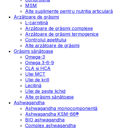
MSM
Alte suplimente pentru nutriția articulară
Arzătoare de grăsimi
L-carnitină
Arzătoare de grăsimi complexe
Arzătoare de grăsimi termogenice
Controlul apetitului
Alte arzătoare de grăsimi
Grăsimi sănătoase
Omega-3
Omega 3-6-9
CLA şi HCA
Ulei MCT
Ulei de krill
Lecitină
Ulei de pește lichid
Alte grăsimi sănătoase
Ashwagandha
Ashwagandha monocomponentă
Ashwagandha KSM-66®
BIO ashwagandha
Complex ashwagandha