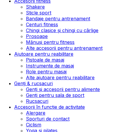
Accesorii fitness
Shakere
Sticle sport
Bandaje pentru antrenament
Centuri fitness
Chingi clasice și chingi cu cârlige
Prosoape
Mănuși pentru fitness
Alte accesorii pentru antrenament
Ajutoare pentru reabilitare
Pistoale de masaj
Instrumente de masaj
Role pentru masaj
Alte ajutoare pentru reabilitare
Genți & rucsacuri
Genți și accesorii pentru alimente
Genți pentru sala de sport
Rucsacuri
Accesorii în funcție de activitate
Alergare
Sporturi de contact
Ciclism
Yoga și pilates