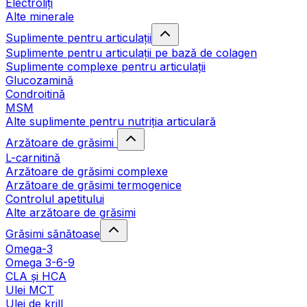
Electroliți
Alte minerale
Suplimente pentru articulații
Suplimente pentru articulații pe bază de colagen
Suplimente complexe pentru articulații
Glucozamină
Condroitină
MSM
Alte suplimente pentru nutriția articulară
Arzătoare de grăsimi
L-carnitină
Arzătoare de grăsimi complexe
Arzătoare de grăsimi termogenice
Controlul apetitului
Alte arzătoare de grăsimi
Grăsimi sănătoase
Omega-3
Omega 3-6-9
CLA şi HCA
Ulei MCT
Ulei de krill