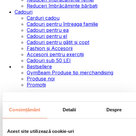
Reduceri îmbrăcăminte bărbați
Cadouri
Carduri cadou
Cadouri pentru întreaga familie
Cadouri pentru ea
Cadouri pentru el
Cadouri pentru gătit și copt
Fashion și Accesorii
Accesorii pentru exerciții
Cadouri sub 50 LEI
Bestsellere
GymBeam Produse tip merchandising
Produse noi
Promoții
Categorii
Alimente
Consimțământ
Detalii
Despre
Alimente fitness
Nuci
Semințe
Acest site utilizează cookie-uri
Creme și paste tartinabile