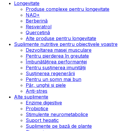
Longevitate
Produse complexe pentru longevitate
NAD+
Berberină
Resveratrol
Quercetină
Alte produse pentru longevitate
Suplimente nutritive pentru obiectivele voastre
Dezvoltarea masei musculare
Pentru pierderea în greutate
Îmbunătățirea performanței
Pentru susținerea imunității
Susținerea regenerării
Pentru un somn mai bun
Păr, unghii și piele
Anti-stres
Alte suplimente
Enzime digestive
Probiotice
Stimulente neurometabolice
Suport hepatic
Suplimente pe bază de plante