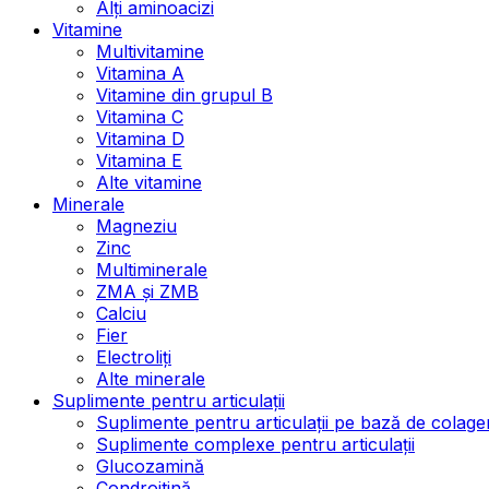
Alți aminoacizi
Vitamine
Multivitamine
Vitamina A
Vitamine din grupul B
Vitamina C
Vitamina D
Vitamina E
Alte vitamine
Minerale
Magneziu
Zinc
Multiminerale
ZMA și ZMB
Calciu
Fier
Electroliți
Alte minerale
Suplimente pentru articulații
Suplimente pentru articulații pe bază de colage
Suplimente complexe pentru articulații
Glucozamină
Condroitină