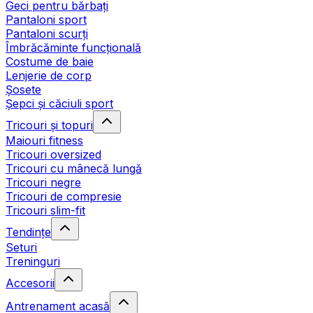
Geci pentru bărbați
Pantaloni sport
Pantaloni scurți
Îmbrăcăminte funcțională
Costume de baie
Lenjerie de corp
Șosete
Șepci și căciuli sport
Tricouri și topuri
Maiouri fitness
Tricouri oversized
Tricouri cu mânecă lungă
Tricouri negre
Tricouri de compresie
Tricouri slim-fit
Tendințe
Seturi
Treninguri
Accesorii
Antrenament acasă