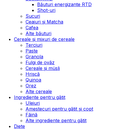
Băuturi energizante RTD
Shot-uri
Sucuri
Ceaiuri și Matcha
Cafea
Alte băuturi
Cereale și mixuri de cereale
Terciuri
Paste
Granola
Fulgi de ovăz
Cereale și müsli
Hrișcă
Quinoa
Orez
Alte cereale
Ingrediente pentru gătit
Uleiuri
Amestecuri pentru gătit și copt
Făină
Alte ingrediente pentru gătit
Diete