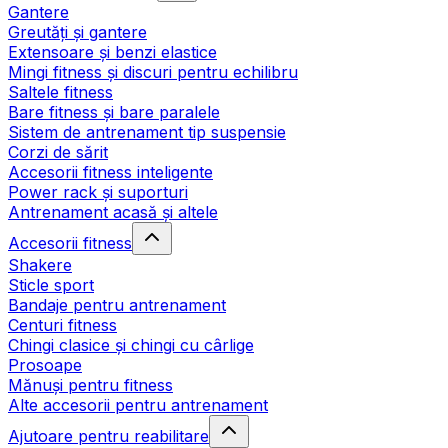
Gantere
Greutăți și gantere
Extensoare și benzi elastice
Mingi fitness și discuri pentru echilibru
Saltele fitness
Bare fitness și bare paralele
Sistem de antrenament tip suspensie
Corzi de sărit
Accesorii fitness inteligente
Power rack și suporturi
Antrenament acasă și altele
Accesorii fitness
Shakere
Sticle sport
Bandaje pentru antrenament
Centuri fitness
Chingi clasice și chingi cu cârlige
Prosoape
Mănuși pentru fitness
Alte accesorii pentru antrenament
Ajutoare pentru reabilitare