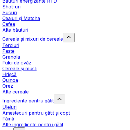
Băuturi energizante RTD
Shot-uri
Sucuri
Ceaiuri și Matcha
Cafea
Alte băuturi
Cereale și mixuri de cereale
Terciuri
Paste
Granola
Fulgi de ovăz
Cereale și müsli
Hrișcă
Quinoa
Orez
Alte cereale
Ingrediente pentru gătit
Uleiuri
Amestecuri pentru gătit și copt
Făină
Alte ingrediente pentru gătit