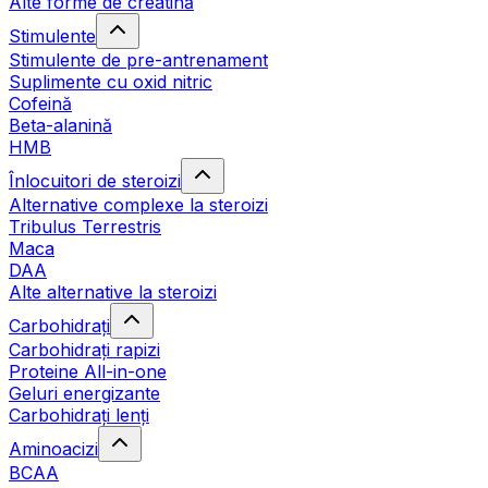
Alte forme de creatină
Stimulente
Stimulente de pre-antrenament
Suplimente cu oxid nitric
Cofeină
Beta-alanină
HMB
Înlocuitori de steroizi
Alternative complexe la steroizi
Tribulus Terrestris
Maca
DAA
Alte alternative la steroizi
Carbohidrați
Carbohidrați rapizi
Proteine All-in-one
Geluri energizante
Carbohidrați lenți
Aminoacizi
BCAA