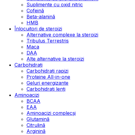
Suplimente cu oxid nitric
Cofeină
Beta-alanină
HMB
Înlocuitori de steroizi
Alternative complexe la steroizi
Tribulus Terrestris
Maca
DAA
Alte alternative la steroizi
Carbohidrați
Carbohidrați rapizi
Proteine All-in-one
Geluri energizante
Carbohidrați lenți
Aminoacizi
BCAA
EAA
Aminoacizi complecși
Glutamină
Citrulină
Arginină