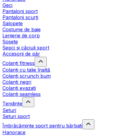
Geci
Pantaloni sport
Pantaloni scurți
Salopete
Costume de baie
Lenjerie de corp
Șosete
Șepci și căciuli sport
Accesorii de păr
Colanți fitness
Colanți cu talie înaltă
Colanți scrunch bum
Colanți negri
Colanți evazați
Colanți seamless
Tendințe
Seturi
Seturi sport
Îmbrăcăminte sport pentru bărbați
Hanorace