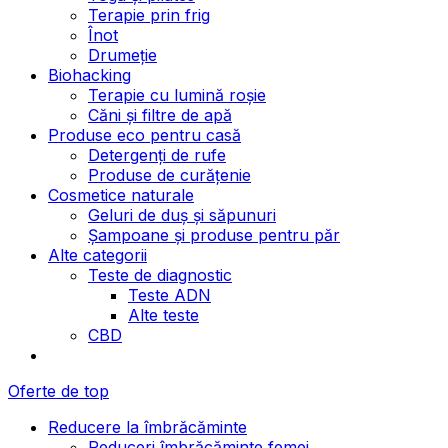
Terapie prin frig
Înot
Drumeție
Biohacking
Terapie cu lumină roșie
Căni și filtre de apă
Produse eco pentru casă
Detergenți de rufe
Produse de curățenie
Cosmetice naturale
Geluri de duș și săpunuri
Șampoane și produse pentru păr
Alte categorii
Teste de diagnostic
Teste ADN
Alte teste
CBD
Oferte de top
Reducere la îmbrăcăminte
Reduceri îmbrăcăminte femei