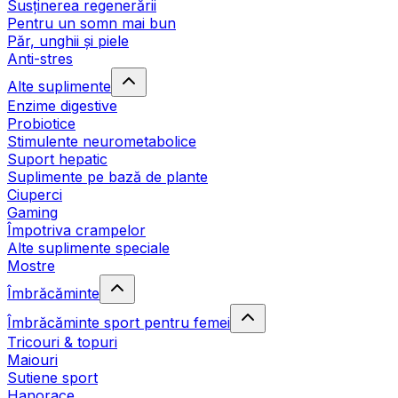
Susținerea regenerării
Pentru un somn mai bun
Păr, unghii și piele
Anti-stres
Alte suplimente
Enzime digestive
Probiotice
Stimulente neurometabolice
Suport hepatic
Suplimente pe bază de plante
Ciuperci
Gaming
Împotriva crampelor
Alte suplimente speciale
Mostre
Îmbrăcăminte
Îmbrăcăminte sport pentru femei
Tricouri & topuri
Maiouri
Sutiene sport
Hanorace