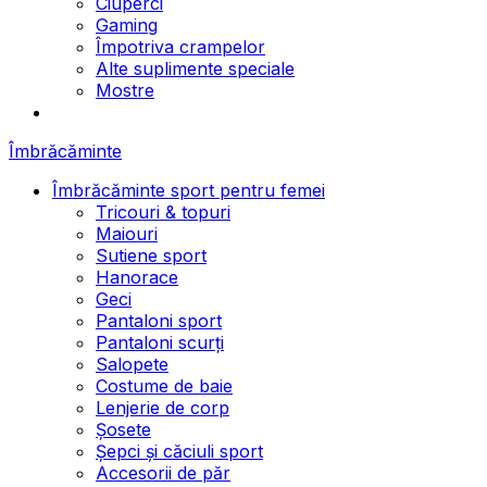
Ciuperci
Gaming
Împotriva crampelor
Alte suplimente speciale
Mostre
Îmbrăcăminte
Îmbrăcăminte sport pentru femei
Tricouri & topuri
Maiouri
Sutiene sport
Hanorace
Geci
Pantaloni sport
Pantaloni scurți
Salopete
Costume de baie
Lenjerie de corp
Șosete
Șepci și căciuli sport
Accesorii de păr