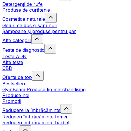
Detergenți de rufe
Produse de curățenie
Cosmetice naturale
Geluri de duș și săpunuri
Șampoane și produse pentru păr
Alte categorii
Teste de diagnostic
Teste ADN
Alte teste
CBD
Oferte de top
Bestsellere
GymBeam Produse tip merchandising
Produse noi
Promoții
Reducere la îmbrăcăminte
Reduceri îmbrăcăminte femei
Reduceri îmbrăcăminte bărbați