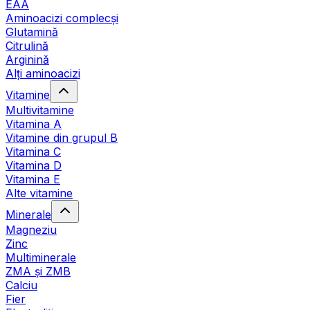
EAA
Aminoacizi complecși
Glutamină
Citrulină
Arginină
Alți aminoacizi
Vitamine
Multivitamine
Vitamina A
Vitamine din grupul B
Vitamina C
Vitamina D
Vitamina E
Alte vitamine
Minerale
Magneziu
Zinc
Multiminerale
ZMA și ZMB
Calciu
Fier