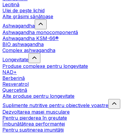
Lecitină
Ulei de pește lichid
Alte grăsimi sănătoase
Ashwagandha
Ashwagandha monocomponentă
Ashwagandha KSM-66®
BIO ashwagandha
Complex ashwagandha
Longevitate
Produse complexe pentru longevitate
NAD+
Berberină
Resveratrol
Quercetină
Alte produse pentru longevitate
Suplimente nutritive pentru obiectivele voastre
Dezvoltarea masei musculare
Pentru pierderea în greutate
Îmbunătățirea performanței
Pentru susținerea imunității