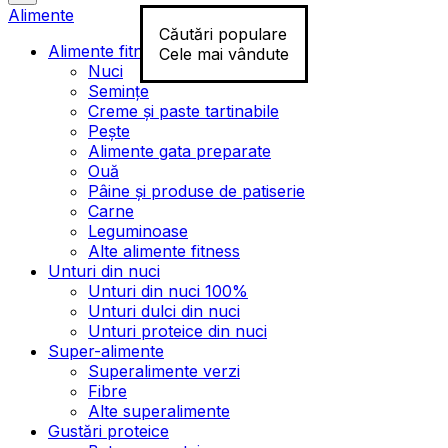
Alimente
Căutări populare
Alimente fitness
Cele mai vândute
Nuci
Semințe
Creme și paste tartinabile
Pește
Alimente gata preparate
Ouă
Pâine și produse de patiserie
Carne
Leguminoase
Alte alimente fitness
Unturi din nuci
Unturi din nuci 100%
Unturi dulci din nuci
Unturi proteice din nuci
Super-alimente
Superalimente verzi
Fibre
Alte superalimente
Gustări proteice