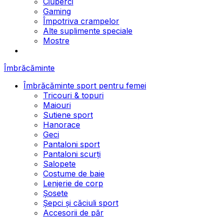
Ciuperci
Gaming
Împotriva crampelor
Alte suplimente speciale
Mostre
Îmbrăcăminte
Îmbrăcăminte sport pentru femei
Tricouri & topuri
Maiouri
Sutiene sport
Hanorace
Geci
Pantaloni sport
Pantaloni scurți
Salopete
Costume de baie
Lenjerie de corp
Șosete
Șepci și căciuli sport
Accesorii de păr