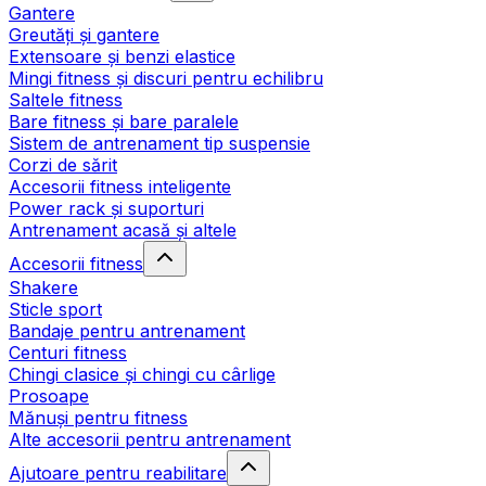
Gantere
Greutăți și gantere
Extensoare și benzi elastice
Mingi fitness și discuri pentru echilibru
Saltele fitness
Bare fitness și bare paralele
Sistem de antrenament tip suspensie
Corzi de sărit
Accesorii fitness inteligente
Power rack și suporturi
Antrenament acasă și altele
Accesorii fitness
Shakere
Sticle sport
Bandaje pentru antrenament
Centuri fitness
Chingi clasice și chingi cu cârlige
Prosoape
Mănuși pentru fitness
Alte accesorii pentru antrenament
Ajutoare pentru reabilitare