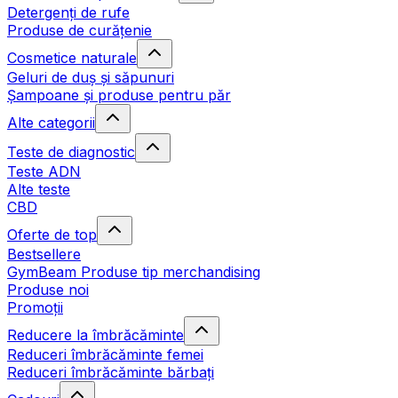
Detergenți de rufe
Produse de curățenie
Cosmetice naturale
Geluri de duș și săpunuri
Șampoane și produse pentru păr
Alte categorii
Teste de diagnostic
Teste ADN
Alte teste
CBD
Oferte de top
Bestsellere
GymBeam Produse tip merchandising
Produse noi
Promoții
Reducere la îmbrăcăminte
Reduceri îmbrăcăminte femei
Reduceri îmbrăcăminte bărbați