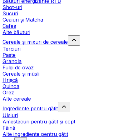
Băuturi energizante RTD
Shot-uri
Sucuri
Ceaiuri și Matcha
Cafea
Alte băuturi
Cereale și mixuri de cereale
Terciuri
Paste
Granola
Fulgi de ovăz
Cereale și müsli
Hrișcă
Quinoa
Orez
Alte cereale
Ingrediente pentru gătit
Uleiuri
Amestecuri pentru gătit și copt
Făină
Alte ingrediente pentru gătit