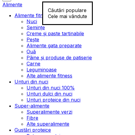
Alimente
Căutări populare
Alimente fitness
Cele mai vândute
Nuci
Semințe
Creme și paste tartinabile
Pește
Alimente gata preparate
Ouă
Pâine și produse de patiserie
Carne
Leguminoase
Alte alimente fitness
Unturi din nuci
Unturi din nuci 100%
Unturi dulci din nuci
Unturi proteice din nuci
Super-alimente
Superalimente verzi
Fibre
Alte superalimente
Gustări proteice