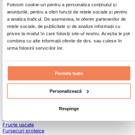
Pește
Folosim cookie-uri pentru a personaliza conținutul și
Alimente gata preparate
anunțurile, pentru a oferi funcții de rețele sociale și pentru
Ouă
a analiza traficul. De asemenea, le oferim partenerilor de
Pâine și produse de patiserie
rețele sociale, de publicitate și de analize informații cu
Carne
privire la modul în care folosiți site-ul nostru. Aceștia le pot
Leguminoase
Alte alimente fitness
combina cu alte informații oferite de dvs. sau culese în
urma folosirii serviciilor lor.
Unturi din nuci
Unturi din nuci 100%
Unturi dulci din nuci
Unturi proteice din nuci
Permite toate
Super-alimente
Superalimente verzi
Fibre
Personalizează
Alte superalimente
Gustări proteice
Respinge
Batoane proteice
Carne uscată
Fructe uscate
Fursecuri proteice