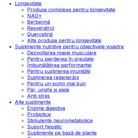
Longevitate
Produse complexe pentru longevitate
NAD+
Berberină
Resveratrol
Quercetină
Alte produse pentru longevitate
Suplimente nutritive pentru obiectivele voastre
Dezvoltarea masei musculare
Pentru pierderea în greutate
Îmbunătățirea performanței
Pentru susținerea imunității
Susținerea regenerării
Pentru un somn mai bun
Păr, unghii și piele
Anti-stres
Alte suplimente
Enzime digestive
Probiotice
Stimulente neurometabolice
Suport hepatic
Suplimente pe bază de plante