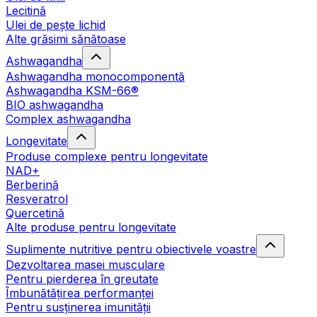
Lecitină
Ulei de pește lichid
Alte grăsimi sănătoase
Ashwagandha
Ashwagandha monocomponentă
Ashwagandha KSM-66®
BIO ashwagandha
Complex ashwagandha
Longevitate
Produse complexe pentru longevitate
NAD+
Berberină
Resveratrol
Quercetină
Alte produse pentru longevitate
Suplimente nutritive pentru obiectivele voastre
Dezvoltarea masei musculare
Pentru pierderea în greutate
Îmbunătățirea performanței
Pentru susținerea imunității