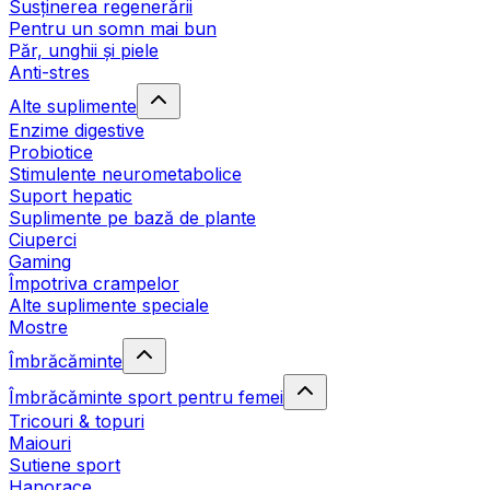
Susținerea regenerării
Pentru un somn mai bun
Păr, unghii și piele
Anti-stres
Alte suplimente
Enzime digestive
Probiotice
Stimulente neurometabolice
Suport hepatic
Suplimente pe bază de plante
Ciuperci
Gaming
Împotriva crampelor
Alte suplimente speciale
Mostre
Îmbrăcăminte
Îmbrăcăminte sport pentru femei
Tricouri & topuri
Maiouri
Sutiene sport
Hanorace