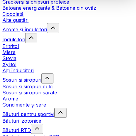
Crackerși și chipsuri proteice
Batoane energizante & Batoane din ovăz
Ciocolată
Alte gustări
Arome și îndulcitori
Îndulcitori
Eritritol
Miere
Stevia
Xylitol
Alți îndulcitori
Sosuri și siropuri
Sosuri și siropuri dulci
Sosuri și siropuri sărate
Arome
Condimente și sare
Băuturi pentru sportivi
Băuturi izotonice
Băuturi RTD