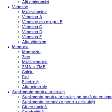
Alți aminoacizi
Vitamine
Multivitamine
Vitamina A
Vitamine din grupul B
Vitamina C
Vitamina D
Vitamina E
Alte vitamine
Minerale
Magneziu
Zinc
Multiminerale
ZMA și ZMB
Calciu
Fier
Electroliți
Alte minerale
Suplimente pentru articulații
Suplimente pentru articulații pe bază de colage
Suplimente complexe pentru articulații
Glucozamină
Condroitină