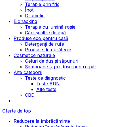
Terapie prin frig
Înot
Drumeție
Biohacking
Terapie cu lumină roșie
Căni și filtre de apă
Produse eco pentru casă
Detergenți de rufe
Produse de curățenie
Cosmetice naturale
Geluri de duș și săpunuri
Șampoane și produse pentru păr
Alte categorii
Teste de diagnostic
Teste ADN
Alte teste
CBD
Oferte de top
Reducere la îmbrăcăminte
Reduceri îmbrăcăminte femei