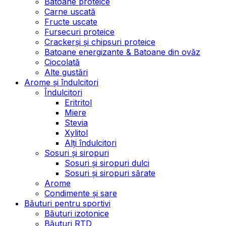
Batoane proteice
Carne uscată
Fructe uscate
Fursecuri proteice
Crackerși și chipsuri proteice
Batoane energizante & Batoane din ovăz
Ciocolată
Alte gustări
Arome și îndulcitori
Îndulcitori
Eritritol
Miere
Stevia
Xylitol
Alți îndulcitori
Sosuri și siropuri
Sosuri și siropuri dulci
Sosuri și siropuri sărate
Arome
Condimente și sare
Băuturi pentru sportivi
Băuturi izotonice
Băuturi RTD