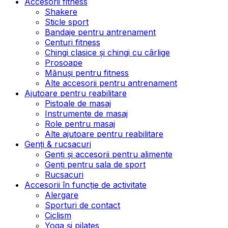
Accesorii fitness
Shakere
Sticle sport
Bandaje pentru antrenament
Centuri fitness
Chingi clasice și chingi cu cârlige
Prosoape
Mănuși pentru fitness
Alte accesorii pentru antrenament
Ajutoare pentru reabilitare
Pistoale de masaj
Instrumente de masaj
Role pentru masaj
Alte ajutoare pentru reabilitare
Genți & rucsacuri
Genți și accesorii pentru alimente
Genți pentru sala de sport
Rucsacuri
Accesorii în funcție de activitate
Alergare
Sporturi de contact
Ciclism
Yoga și pilates