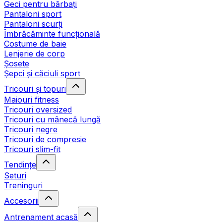
Geci pentru bărbați
Pantaloni sport
Pantaloni scurți
Îmbrăcăminte funcțională
Costume de baie
Lenjerie de corp
Șosete
Șepci și căciuli sport
Tricouri și topuri
Maiouri fitness
Tricouri oversized
Tricouri cu mânecă lungă
Tricouri negre
Tricouri de compresie
Tricouri slim-fit
Tendințe
Seturi
Treninguri
Accesorii
Antrenament acasă