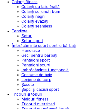
Colanți fitness
Colanți cu talie înaltă
Colanți scrunch bum
Colanți negri
Colanți evazați
Colanți seamless
Tendințe
Seturi
Seturi sport
Îmbrăcăminte sport pentru bărbați
Hanorace
Geci pentru bărbați
Pantaloni sport
Pantaloni scurți
Îmbrăcăminte funcțională
Costume de baie
Lenjerie de corp
Șosete
Șepci și căciuli sport
Tricouri și topuri
Maiouri fitness
Tricouri oversized
Tricouri cu mânecă lungă