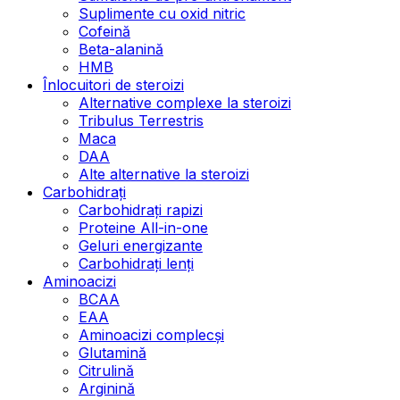
Suplimente cu oxid nitric
Cofeină
Beta-alanină
HMB
Înlocuitori de steroizi
Alternative complexe la steroizi
Tribulus Terrestris
Maca
DAA
Alte alternative la steroizi
Carbohidrați
Carbohidrați rapizi
Proteine All-in-one
Geluri energizante
Carbohidrați lenți
Aminoacizi
BCAA
EAA
Aminoacizi complecși
Glutamină
Citrulină
Arginină