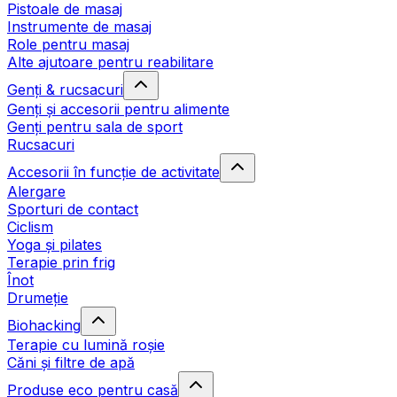
Pistoale de masaj
Instrumente de masaj
Role pentru masaj
Alte ajutoare pentru reabilitare
Genți & rucsacuri
Genți și accesorii pentru alimente
Genți pentru sala de sport
Rucsacuri
Accesorii în funcție de activitate
Alergare
Sporturi de contact
Ciclism
Yoga și pilates
Terapie prin frig
Înot
Drumeție
Biohacking
Terapie cu lumină roșie
Căni și filtre de apă
Produse eco pentru casă