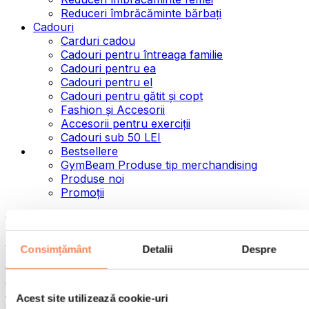
Reduceri îmbrăcăminte bărbați
Cadouri
Carduri cadou
Cadouri pentru întreaga familie
Cadouri pentru ea
Cadouri pentru el
Cadouri pentru gătit și copt
Fashion și Accesorii
Accesorii pentru exerciții
Cadouri sub 50 LEI
Bestsellere
GymBeam Produse tip merchandising
Produse noi
Promoții
Categorii
Alimente
Consimțământ
Detalii
Despre
Alimente fitness
Nuci
Semințe
Acest site utilizează cookie-uri
Creme și paste tartinabile