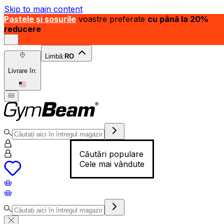
Skip to main content
Pastele și sosurile
voastre preferate
cu până la 20%
reducere
Limbă:
RO
Livrare în:
Căutări populare
Cele mai vândute