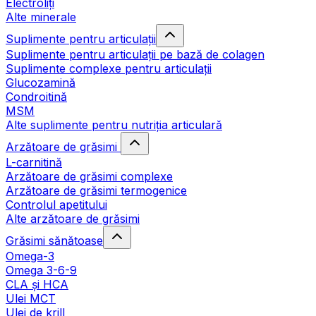
Electroliți
Alte minerale
Suplimente pentru articulații
Suplimente pentru articulații pe bază de colagen
Suplimente complexe pentru articulații
Glucozamină
Condroitină
MSM
Alte suplimente pentru nutriția articulară
Arzătoare de grăsimi
L-carnitină
Arzătoare de grăsimi complexe
Arzătoare de grăsimi termogenice
Controlul apetitului
Alte arzătoare de grăsimi
Grăsimi sănătoase
Omega-3
Omega 3-6-9
CLA şi HCA
Ulei MCT
Ulei de krill