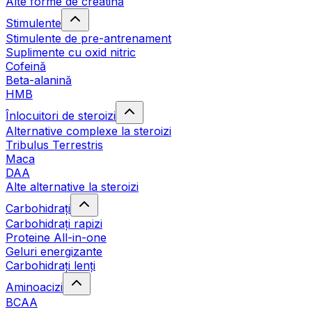
Alte forme de creatină
Stimulente
Stimulente de pre-antrenament
Suplimente cu oxid nitric
Cofeină
Beta-alanină
HMB
Înlocuitori de steroizi
Alternative complexe la steroizi
Tribulus Terrestris
Maca
DAA
Alte alternative la steroizi
Carbohidrați
Carbohidrați rapizi
Proteine All-in-one
Geluri energizante
Carbohidrați lenți
Aminoacizi
BCAA