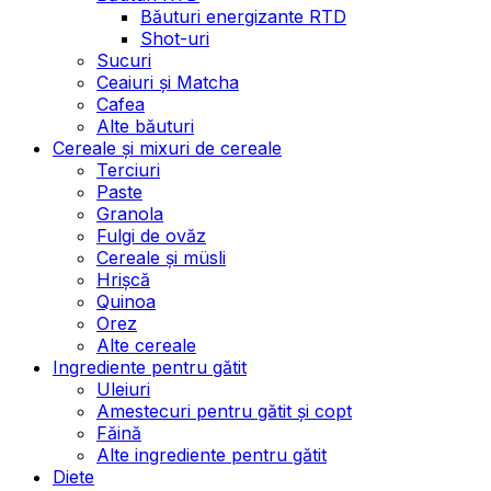
Băuturi energizante RTD
Shot-uri
Sucuri
Ceaiuri și Matcha
Cafea
Alte băuturi
Cereale și mixuri de cereale
Terciuri
Paste
Granola
Fulgi de ovăz
Cereale și müsli
Hrișcă
Quinoa
Orez
Alte cereale
Ingrediente pentru gătit
Uleiuri
Amestecuri pentru gătit și copt
Făină
Alte ingrediente pentru gătit
Diete