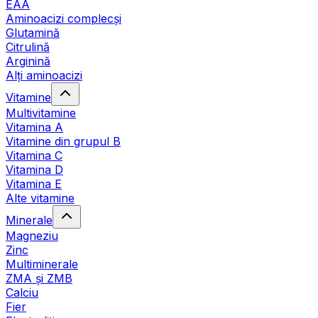
EAA
Aminoacizi complecși
Glutamină
Citrulină
Arginină
Alți aminoacizi
Vitamine
Multivitamine
Vitamina A
Vitamine din grupul B
Vitamina C
Vitamina D
Vitamina E
Alte vitamine
Minerale
Magneziu
Zinc
Multiminerale
ZMA și ZMB
Calciu
Fier