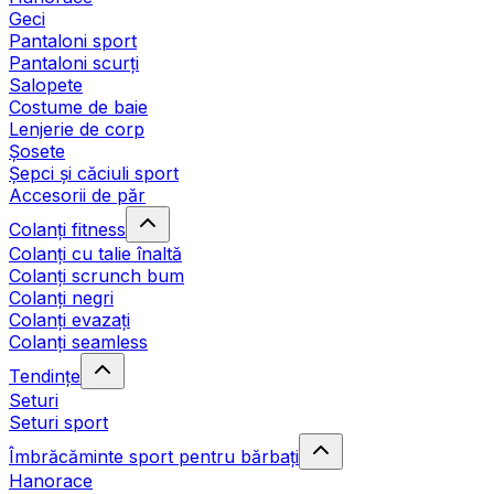
Geci
Pantaloni sport
Pantaloni scurți
Salopete
Costume de baie
Lenjerie de corp
Șosete
Șepci și căciuli sport
Accesorii de păr
Colanți fitness
Colanți cu talie înaltă
Colanți scrunch bum
Colanți negri
Colanți evazați
Colanți seamless
Tendințe
Seturi
Seturi sport
Îmbrăcăminte sport pentru bărbați
Hanorace