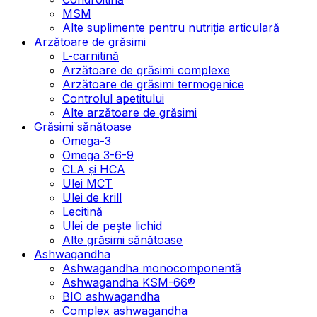
MSM
Alte suplimente pentru nutriția articulară
Arzătoare de grăsimi
L-carnitină
Arzătoare de grăsimi complexe
Arzătoare de grăsimi termogenice
Controlul apetitului
Alte arzătoare de grăsimi
Grăsimi sănătoase
Omega-3
Omega 3-6-9
CLA şi HCA
Ulei MCT
Ulei de krill
Lecitină
Ulei de pește lichid
Alte grăsimi sănătoase
Ashwagandha
Ashwagandha monocomponentă
Ashwagandha KSM-66®
BIO ashwagandha
Complex ashwagandha