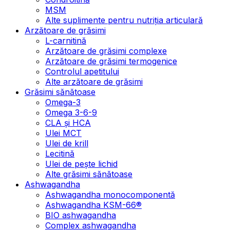
MSM
Alte suplimente pentru nutriția articulară
Arzătoare de grăsimi
L-carnitină
Arzătoare de grăsimi complexe
Arzătoare de grăsimi termogenice
Controlul apetitului
Alte arzătoare de grăsimi
Grăsimi sănătoase
Omega-3
Omega 3-6-9
CLA şi HCA
Ulei MCT
Ulei de krill
Lecitină
Ulei de pește lichid
Alte grăsimi sănătoase
Ashwagandha
Ashwagandha monocomponentă
Ashwagandha KSM-66®
BIO ashwagandha
Complex ashwagandha