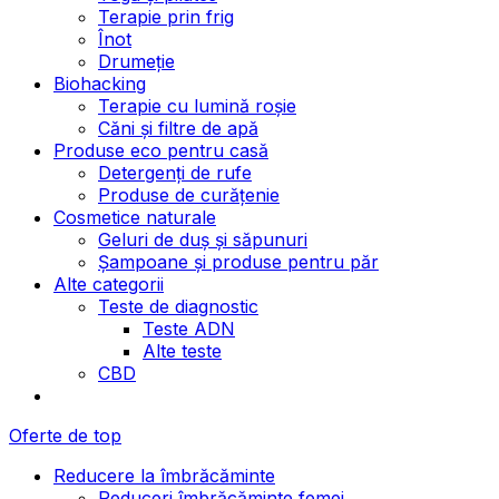
Terapie prin frig
Înot
Drumeție
Biohacking
Terapie cu lumină roșie
Căni și filtre de apă
Produse eco pentru casă
Detergenți de rufe
Produse de curățenie
Cosmetice naturale
Geluri de duș și săpunuri
Șampoane și produse pentru păr
Alte categorii
Teste de diagnostic
Teste ADN
Alte teste
CBD
Oferte de top
Reducere la îmbrăcăminte
Reduceri îmbrăcăminte femei