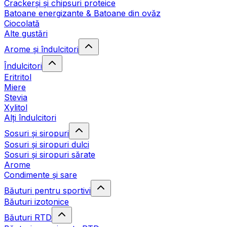
Crackerși și chipsuri proteice
Batoane energizante & Batoane din ovăz
Ciocolată
Alte gustări
Arome și îndulcitori
Îndulcitori
Eritritol
Miere
Stevia
Xylitol
Alți îndulcitori
Sosuri și siropuri
Sosuri și siropuri dulci
Sosuri și siropuri sărate
Arome
Condimente și sare
Băuturi pentru sportivi
Băuturi izotonice
Băuturi RTD