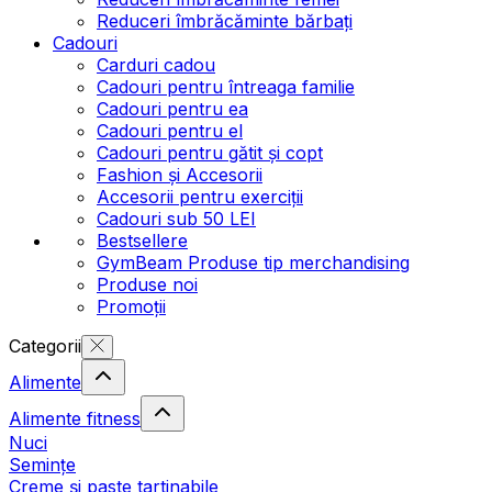
Reduceri îmbrăcăminte bărbați
Cadouri
Carduri cadou
Cadouri pentru întreaga familie
Cadouri pentru ea
Cadouri pentru el
Cadouri pentru gătit și copt
Fashion și Accesorii
Accesorii pentru exerciții
Cadouri sub 50 LEI
Bestsellere
GymBeam Produse tip merchandising
Produse noi
Promoții
Categorii
Alimente
Alimente fitness
Nuci
Semințe
Creme și paste tartinabile