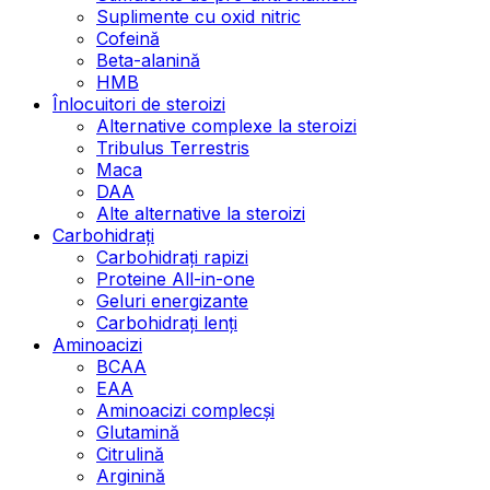
Suplimente cu oxid nitric
Cofeină
Beta-alanină
HMB
Înlocuitori de steroizi
Alternative complexe la steroizi
Tribulus Terrestris
Maca
DAA
Alte alternative la steroizi
Carbohidrați
Carbohidrați rapizi
Proteine All-in-one
Geluri energizante
Carbohidrați lenți
Aminoacizi
BCAA
EAA
Aminoacizi complecși
Glutamină
Citrulină
Arginină