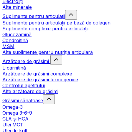
Electroliți
Alte minerale
Suplimente pentru articulații
Suplimente pentru articulații pe bază de colagen
Suplimente complexe pentru articulații
Glucozamină
Condroitină
MSM
Alte suplimente pentru nutriția articulară
Arzătoare de grăsimi
L-carnitină
Arzătoare de grăsimi complexe
Arzătoare de grăsimi termogenice
Controlul apetitului
Alte arzătoare de grăsimi
Grăsimi sănătoase
Omega-3
Omega 3-6-9
CLA şi HCA
Ulei MCT
Ulei de krill