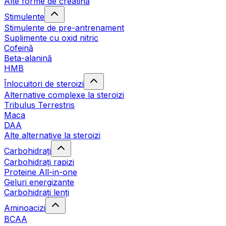
Alte forme de creatină
Stimulente
Stimulente de pre-antrenament
Suplimente cu oxid nitric
Cofeină
Beta-alanină
HMB
Înlocuitori de steroizi
Alternative complexe la steroizi
Tribulus Terrestris
Maca
DAA
Alte alternative la steroizi
Carbohidrați
Carbohidrați rapizi
Proteine All-in-one
Geluri energizante
Carbohidrați lenți
Aminoacizi
BCAA