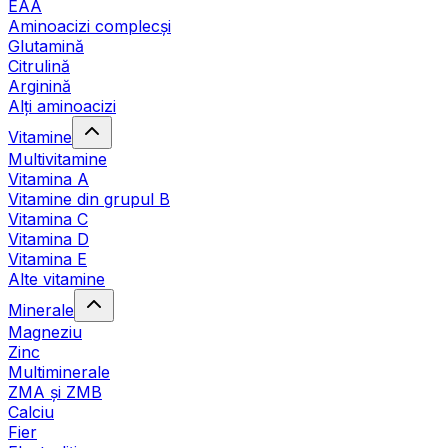
EAA
Aminoacizi complecși
Glutamină
Citrulină
Arginină
Alți aminoacizi
Vitamine
Multivitamine
Vitamina A
Vitamine din grupul B
Vitamina C
Vitamina D
Vitamina E
Alte vitamine
Minerale
Magneziu
Zinc
Multiminerale
ZMA și ZMB
Calciu
Fier