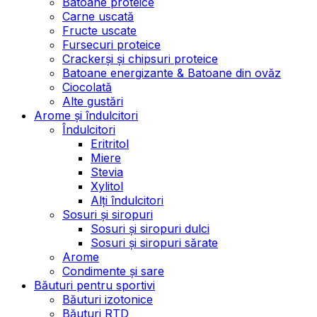
Batoane proteice
Carne uscată
Fructe uscate
Fursecuri proteice
Crackerși și chipsuri proteice
Batoane energizante & Batoane din ovăz
Ciocolată
Alte gustări
Arome și îndulcitori
Îndulcitori
Eritritol
Miere
Stevia
Xylitol
Alți îndulcitori
Sosuri și siropuri
Sosuri și siropuri dulci
Sosuri și siropuri sărate
Arome
Condimente și sare
Băuturi pentru sportivi
Băuturi izotonice
Băuturi RTD