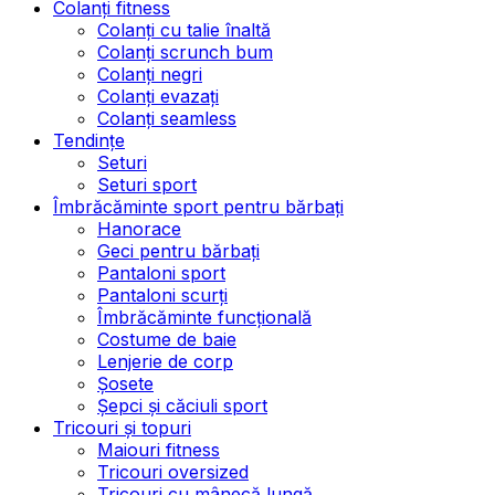
Colanți fitness
Colanți cu talie înaltă
Colanți scrunch bum
Colanți negri
Colanți evazați
Colanți seamless
Tendințe
Seturi
Seturi sport
Îmbrăcăminte sport pentru bărbați
Hanorace
Geci pentru bărbați
Pantaloni sport
Pantaloni scurți
Îmbrăcăminte funcțională
Costume de baie
Lenjerie de corp
Șosete
Șepci și căciuli sport
Tricouri și topuri
Maiouri fitness
Tricouri oversized
Tricouri cu mânecă lungă