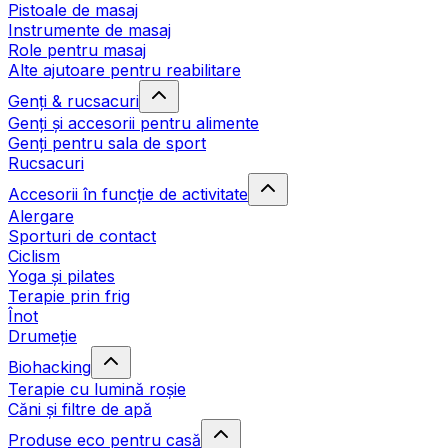
Pistoale de masaj
Instrumente de masaj
Role pentru masaj
Alte ajutoare pentru reabilitare
Genți & rucsacuri
Genți și accesorii pentru alimente
Genți pentru sala de sport
Rucsacuri
Accesorii în funcție de activitate
Alergare
Sporturi de contact
Ciclism
Yoga și pilates
Terapie prin frig
Înot
Drumeție
Biohacking
Terapie cu lumină roșie
Căni și filtre de apă
Produse eco pentru casă