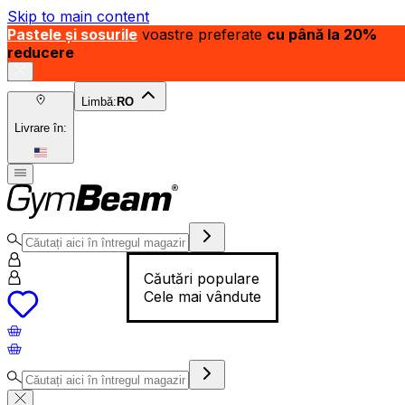
Skip to main content
Pastele și sosurile
voastre preferate
cu până la 20%
reducere
Limbă:
RO
Livrare în:
Căutări populare
Cele mai vândute