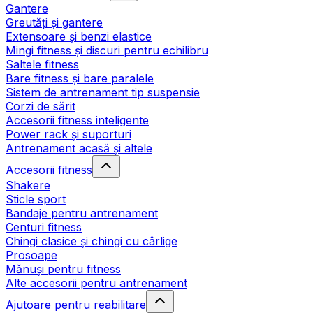
Gantere
Greutăți și gantere
Extensoare și benzi elastice
Mingi fitness și discuri pentru echilibru
Saltele fitness
Bare fitness și bare paralele
Sistem de antrenament tip suspensie
Corzi de sărit
Accesorii fitness inteligente
Power rack și suporturi
Antrenament acasă și altele
Accesorii fitness
Shakere
Sticle sport
Bandaje pentru antrenament
Centuri fitness
Chingi clasice și chingi cu cârlige
Prosoape
Mănuși pentru fitness
Alte accesorii pentru antrenament
Ajutoare pentru reabilitare