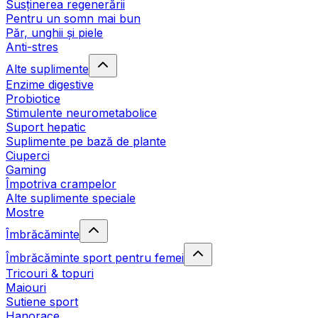
Susținerea regenerării
Pentru un somn mai bun
Păr, unghii și piele
Anti-stres
Alte suplimente
Enzime digestive
Probiotice
Stimulente neurometabolice
Suport hepatic
Suplimente pe bază de plante
Ciuperci
Gaming
Împotriva crampelor
Alte suplimente speciale
Mostre
Îmbrăcăminte
Îmbrăcăminte sport pentru femei
Tricouri & topuri
Maiouri
Sutiene sport
Hanorace