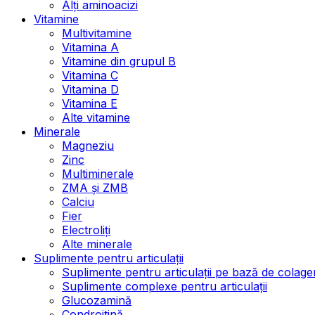
Alți aminoacizi
Vitamine
Multivitamine
Vitamina A
Vitamine din grupul B
Vitamina C
Vitamina D
Vitamina E
Alte vitamine
Minerale
Magneziu
Zinc
Multiminerale
ZMA și ZMB
Calciu
Fier
Electroliți
Alte minerale
Suplimente pentru articulații
Suplimente pentru articulații pe bază de colage
Suplimente complexe pentru articulații
Glucozamină
Condroitină