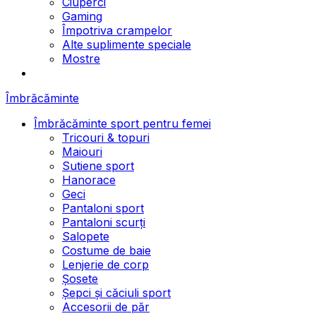
Ciuperci
Gaming
Împotriva crampelor
Alte suplimente speciale
Mostre
Îmbrăcăminte
Îmbrăcăminte sport pentru femei
Tricouri & topuri
Maiouri
Sutiene sport
Hanorace
Geci
Pantaloni sport
Pantaloni scurți
Salopete
Costume de baie
Lenjerie de corp
Șosete
Șepci și căciuli sport
Accesorii de păr