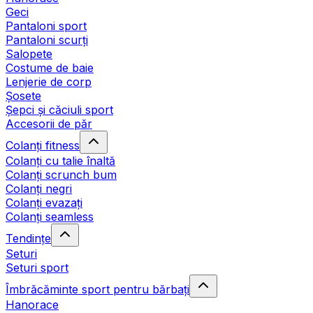
Geci
Pantaloni sport
Pantaloni scurți
Salopete
Costume de baie
Lenjerie de corp
Șosete
Șepci și căciuli sport
Accesorii de păr
Colanți fitness
Colanți cu talie înaltă
Colanți scrunch bum
Colanți negri
Colanți evazați
Colanți seamless
Tendințe
Seturi
Seturi sport
Îmbrăcăminte sport pentru bărbați
Hanorace