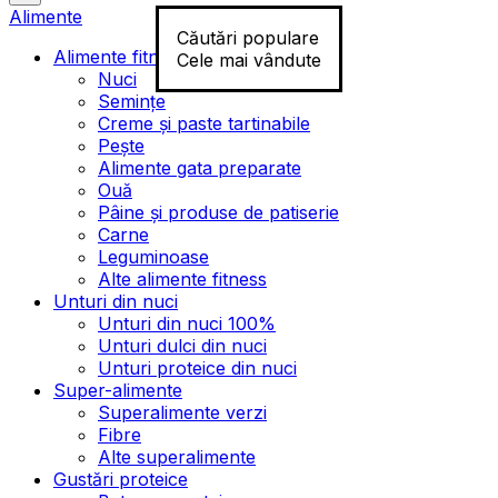
Alimente
Căutări populare
Alimente fitness
Cele mai vândute
Nuci
Semințe
Creme și paste tartinabile
Pește
Alimente gata preparate
Ouă
Pâine și produse de patiserie
Carne
Leguminoase
Alte alimente fitness
Unturi din nuci
Unturi din nuci 100%
Unturi dulci din nuci
Unturi proteice din nuci
Super-alimente
Superalimente verzi
Fibre
Alte superalimente
Gustări proteice