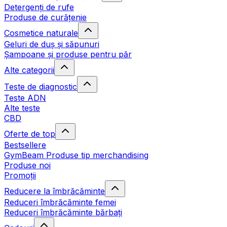
Detergenți de rufe
Produse de curățenie
Cosmetice naturale
Geluri de duș și săpunuri
Șampoane și produse pentru păr
Alte categorii
Teste de diagnostic
Teste ADN
Alte teste
CBD
Oferte de top
Bestsellere
GymBeam Produse tip merchandising
Produse noi
Promoții
Reducere la îmbrăcăminte
Reduceri îmbrăcăminte femei
Reduceri îmbrăcăminte bărbați