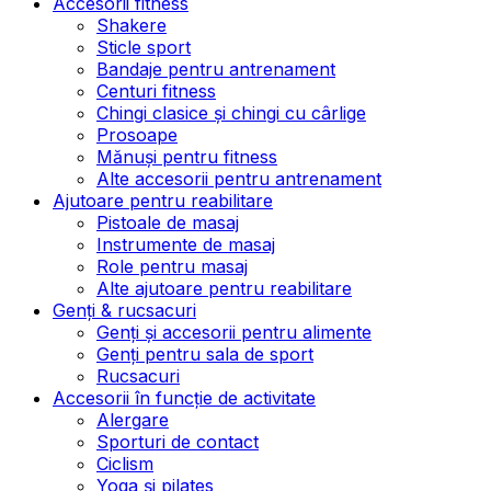
Accesorii fitness
Shakere
Sticle sport
Bandaje pentru antrenament
Centuri fitness
Chingi clasice și chingi cu cârlige
Prosoape
Mănuși pentru fitness
Alte accesorii pentru antrenament
Ajutoare pentru reabilitare
Pistoale de masaj
Instrumente de masaj
Role pentru masaj
Alte ajutoare pentru reabilitare
Genți & rucsacuri
Genți și accesorii pentru alimente
Genți pentru sala de sport
Rucsacuri
Accesorii în funcție de activitate
Alergare
Sporturi de contact
Ciclism
Yoga și pilates