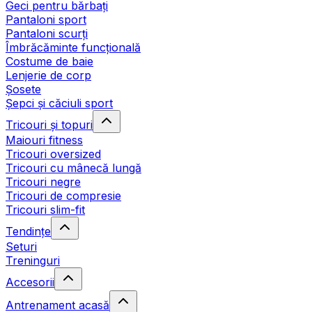
Geci pentru bărbați
Pantaloni sport
Pantaloni scurți
Îmbrăcăminte funcțională
Costume de baie
Lenjerie de corp
Șosete
Șepci și căciuli sport
Tricouri și topuri
Maiouri fitness
Tricouri oversized
Tricouri cu mânecă lungă
Tricouri negre
Tricouri de compresie
Tricouri slim-fit
Tendințe
Seturi
Treninguri
Accesorii
Antrenament acasă