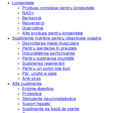
Longevitate
Produse complexe pentru longevitate
NAD+
Berberină
Resveratrol
Quercetină
Alte produse pentru longevitate
Suplimente nutritive pentru obiectivele voastre
Dezvoltarea masei musculare
Pentru pierderea în greutate
Îmbunătățirea performanței
Pentru susținerea imunității
Susținerea regenerării
Pentru un somn mai bun
Păr, unghii și piele
Anti-stres
Alte suplimente
Enzime digestive
Probiotice
Stimulente neurometabolice
Suport hepatic
Suplimente pe bază de plante