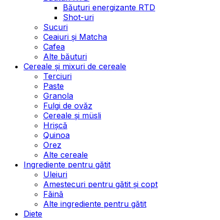
Băuturi energizante RTD
Shot-uri
Sucuri
Ceaiuri și Matcha
Cafea
Alte băuturi
Cereale și mixuri de cereale
Terciuri
Paste
Granola
Fulgi de ovăz
Cereale și müsli
Hrișcă
Quinoa
Orez
Alte cereale
Ingrediente pentru gătit
Uleiuri
Amestecuri pentru gătit și copt
Făină
Alte ingrediente pentru gătit
Diete