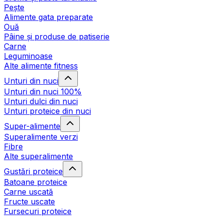
Pește
Alimente gata preparate
Ouă
Pâine și produse de patiserie
Carne
Leguminoase
Alte alimente fitness
Unturi din nuci
Unturi din nuci 100%
Unturi dulci din nuci
Unturi proteice din nuci
Super-alimente
Superalimente verzi
Fibre
Alte superalimente
Gustări proteice
Batoane proteice
Carne uscată
Fructe uscate
Fursecuri proteice