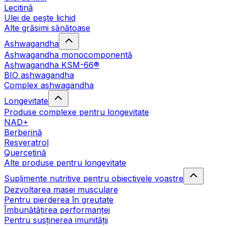
Lecitină
Ulei de pește lichid
Alte grăsimi sănătoase
Ashwagandha
Ashwagandha monocomponentă
Ashwagandha KSM-66®
BIO ashwagandha
Complex ashwagandha
Longevitate
Produse complexe pentru longevitate
NAD+
Berberină
Resveratrol
Quercetină
Alte produse pentru longevitate
Suplimente nutritive pentru obiectivele voastre
Dezvoltarea masei musculare
Pentru pierderea în greutate
Îmbunătățirea performanței
Pentru susținerea imunității