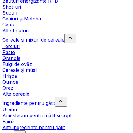
Băuturi energizante RTD
Shot-uri
Sucuri
Ceaiuri și Matcha
Cafea
Alte băuturi
Cereale și mixuri de cereale
Terciuri
Paste
Granola
Fulgi de ovăz
Cereale și müsli
Hrișcă
Quinoa
Orez
Alte cereale
Ingrediente pentru gătit
Uleiuri
Amestecuri pentru gătit și copt
Făină
Alte ingrediente pentru gătit