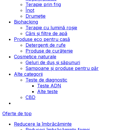
Terapie prin frig
Înot
Drumeție
Biohacking
Terapie cu lumină roșie
Căni și filtre de apă
Produse eco pentru casă
Detergenți de rufe
Produse de curățenie
Cosmetice naturale
Geluri de duș și săpunuri
Șampoane și produse pentru păr
Alte categorii
Teste de diagnostic
Teste ADN
Alte teste
CBD
Oferte de top
Reducere la îmbrăcăminte
Reduceri îmbrăcăminte femei