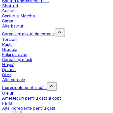
Băuturi energizante RTD
Shot-uri
Sucuri
Ceaiuri și Matcha
Cafea
Alte băuturi
Cereale și mixuri de cereale
Terciuri
Paste
Granola
Fulgi de ovăz
Cereale și müsli
Hrișcă
Quinoa
Orez
Alte cereale
Ingrediente pentru gătit
Uleiuri
Amestecuri pentru gătit și copt
Făină
Alte ingrediente pentru gătit