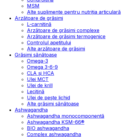
MSM
Alte suplimente pentru nutriția articulară
Arzătoare de grăsimi
L-carnitină
Arzătoare de grăsimi complexe
Arzătoare de grăsimi termogenice
Controlul apetitului
Alte arzătoare de grăsimi
Grăsimi sănătoase
Omega-3
Omega 3-6-9
CLA şi HCA
Ulei MCT
Ulei de krill
Lecitină
Ulei de pește lichid
Alte grăsimi sănătoase
Ashwagandha
Ashwagandha monocomponentă
Ashwagandha KSM-66®
BIO ashwagandha
Complex ashwagandha