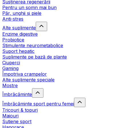
Susținerea regenerării
Pentru un somn mai bun
Păr, unghii și piele
Anti-stres
Alte suplimente
Enzime digestive
Probiotice
Stimulente neurometabolice
Suport hepatic
Suplimente pe bază de plante
Ciuperci
Gaming
Împotriva crampelor
Alte suplimente speciale
Mostre
Îmbrăcăminte
Îmbrăcăminte sport pentru femei
Tricouri & topuri
Maiouri
Sutiene sport
Hanorace