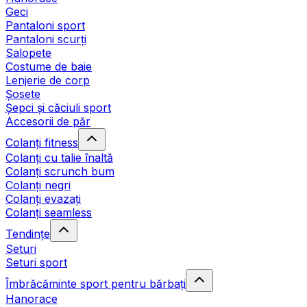
Geci
Pantaloni sport
Pantaloni scurți
Salopete
Costume de baie
Lenjerie de corp
Șosete
Șepci și căciuli sport
Accesorii de păr
Colanți fitness
Colanți cu talie înaltă
Colanți scrunch bum
Colanți negri
Colanți evazați
Colanți seamless
Tendințe
Seturi
Seturi sport
Îmbrăcăminte sport pentru bărbați
Hanorace