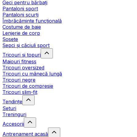
Geci pentru bărbați
Pantaloni sport
Pantaloni scurți
Îmbrăcăminte funcțională
Costume de baie
Lenjerie de corp
Șosete
Șepci și căciuli sport
Tricouri și topuri
Maiouri fitness
Tricouri oversized
Tricouri cu mânecă lungă
Tricouri negre
Tricouri de compresie
Tricouri slim-fit
Tendințe
Seturi
Treninguri
Accesorii
Antrenament acasă