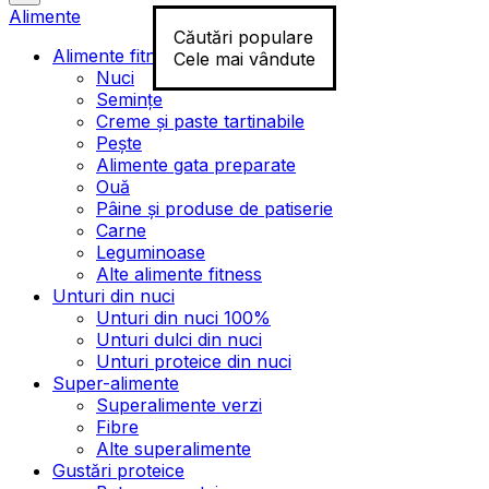
Alimente
Căutări populare
Alimente fitness
Cele mai vândute
Nuci
Semințe
Creme și paste tartinabile
Pește
Alimente gata preparate
Ouă
Pâine și produse de patiserie
Carne
Leguminoase
Alte alimente fitness
Unturi din nuci
Unturi din nuci 100%
Unturi dulci din nuci
Unturi proteice din nuci
Super-alimente
Superalimente verzi
Fibre
Alte superalimente
Gustări proteice