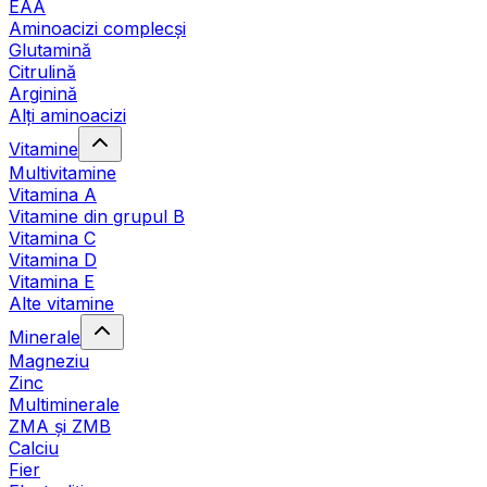
EAA
Aminoacizi complecși
Glutamină
Citrulină
Arginină
Alți aminoacizi
Vitamine
Multivitamine
Vitamina A
Vitamine din grupul B
Vitamina C
Vitamina D
Vitamina E
Alte vitamine
Minerale
Magneziu
Zinc
Multiminerale
ZMA și ZMB
Calciu
Fier