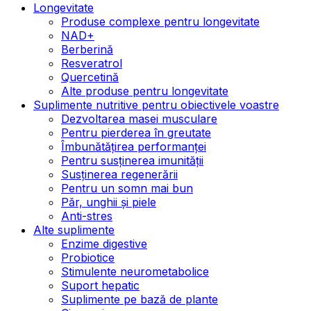
Longevitate
Produse complexe pentru longevitate
NAD+
Berberină
Resveratrol
Quercetină
Alte produse pentru longevitate
Suplimente nutritive pentru obiectivele voastre
Dezvoltarea masei musculare
Pentru pierderea în greutate
Îmbunătățirea performanței
Pentru susținerea imunității
Susținerea regenerării
Pentru un somn mai bun
Păr, unghii și piele
Anti-stres
Alte suplimente
Enzime digestive
Probiotice
Stimulente neurometabolice
Suport hepatic
Suplimente pe bază de plante