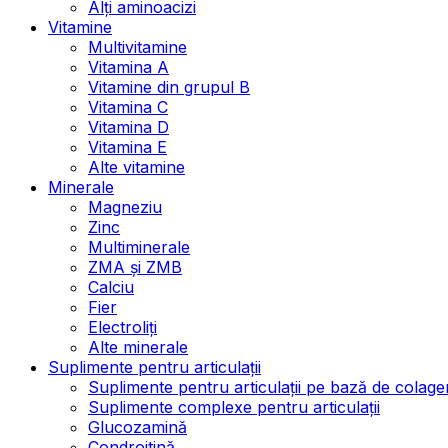
Alți aminoacizi
Vitamine
Multivitamine
Vitamina A
Vitamine din grupul B
Vitamina C
Vitamina D
Vitamina E
Alte vitamine
Minerale
Magneziu
Zinc
Multiminerale
ZMA și ZMB
Calciu
Fier
Electroliți
Alte minerale
Suplimente pentru articulații
Suplimente pentru articulații pe bază de colage
Suplimente complexe pentru articulații
Glucozamină
Condroitină