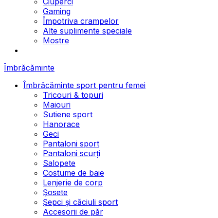
Ciuperci
Gaming
Împotriva crampelor
Alte suplimente speciale
Mostre
Îmbrăcăminte
Îmbrăcăminte sport pentru femei
Tricouri & topuri
Maiouri
Sutiene sport
Hanorace
Geci
Pantaloni sport
Pantaloni scurți
Salopete
Costume de baie
Lenjerie de corp
Șosete
Șepci și căciuli sport
Accesorii de păr