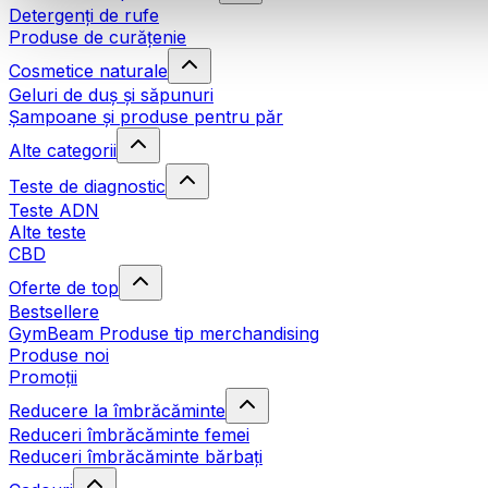
Detergenți de rufe
Produse de curățenie
Cosmetice naturale
Geluri de duș și săpunuri
Șampoane și produse pentru păr
Alte categorii
Teste de diagnostic
Teste ADN
Alte teste
CBD
Oferte de top
Bestsellere
GymBeam Produse tip merchandising
Produse noi
Promoții
Reducere la îmbrăcăminte
Reduceri îmbrăcăminte femei
Reduceri îmbrăcăminte bărbați