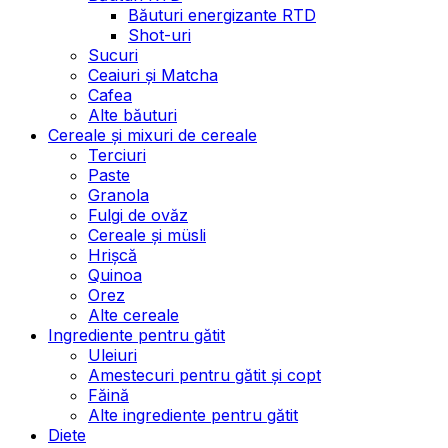
Băuturi energizante RTD
Shot-uri
Sucuri
Ceaiuri și Matcha
Cafea
Alte băuturi
Cereale și mixuri de cereale
Terciuri
Paste
Granola
Fulgi de ovăz
Cereale și müsli
Hrișcă
Quinoa
Orez
Alte cereale
Ingrediente pentru gătit
Uleiuri
Amestecuri pentru gătit și copt
Făină
Alte ingrediente pentru gătit
Diete