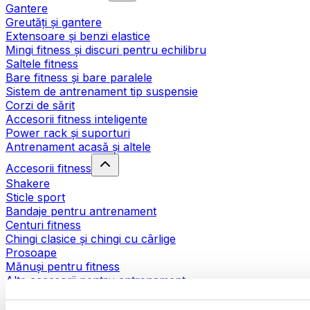
Gantere
Greutăți și gantere
Extensoare și benzi elastice
Mingi fitness și discuri pentru echilibru
Saltele fitness
Bare fitness și bare paralele
Sistem de antrenament tip suspensie
Corzi de sărit
Accesorii fitness inteligente
Power rack și suporturi
Antrenament acasă și altele
Accesorii fitness
Shakere
Sticle sport
Bandaje pentru antrenament
Centuri fitness
Chingi clasice și chingi cu cârlige
Prosoape
Mănuși pentru fitness
Alte accesorii pentru antrenament
Ajutoare pentru reabilitare