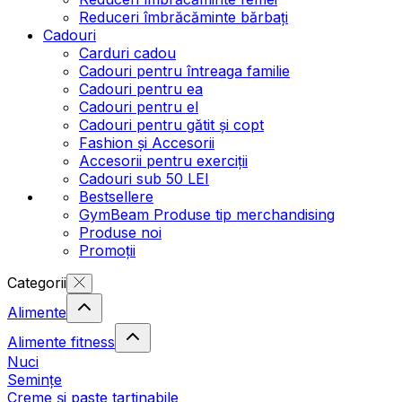
Reduceri îmbrăcăminte bărbați
Cadouri
Carduri cadou
Cadouri pentru întreaga familie
Cadouri pentru ea
Cadouri pentru el
Cadouri pentru gătit și copt
Fashion și Accesorii
Accesorii pentru exerciții
Cadouri sub 50 LEI
Bestsellere
GymBeam Produse tip merchandising
Produse noi
Promoții
Categorii
Alimente
Alimente fitness
Nuci
Semințe
Creme și paste tartinabile