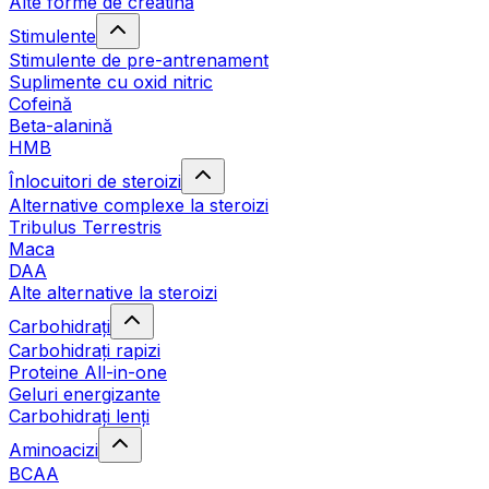
Alte forme de creatină
Stimulente
Stimulente de pre-antrenament
Suplimente cu oxid nitric
Cofeină
Beta-alanină
HMB
Înlocuitori de steroizi
Alternative complexe la steroizi
Tribulus Terrestris
Maca
DAA
Alte alternative la steroizi
Carbohidrați
Carbohidrați rapizi
Proteine All-in-one
Geluri energizante
Carbohidrați lenți
Aminoacizi
BCAA