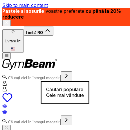
Skip to main content
Pastele și sosurile
voastre preferate
cu până la 20%
reducere
Limbă:
RO
Livrare în:
Căutări populare
Cele mai vândute