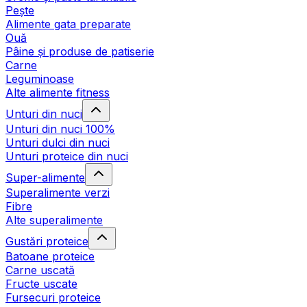
Pește
Alimente gata preparate
Ouă
Pâine și produse de patiserie
Carne
Leguminoase
Alte alimente fitness
Unturi din nuci
Unturi din nuci 100%
Unturi dulci din nuci
Unturi proteice din nuci
Super-alimente
Superalimente verzi
Fibre
Alte superalimente
Gustări proteice
Batoane proteice
Carne uscată
Fructe uscate
Fursecuri proteice