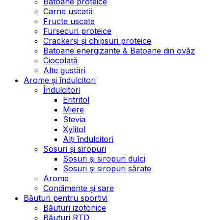
Batoane proteice
Carne uscată
Fructe uscate
Fursecuri proteice
Crackerși și chipsuri proteice
Batoane energizante & Batoane din ovăz
Ciocolată
Alte gustări
Arome și îndulcitori
Îndulcitori
Eritritol
Miere
Stevia
Xylitol
Alți îndulcitori
Sosuri și siropuri
Sosuri și siropuri dulci
Sosuri și siropuri sărate
Arome
Condimente și sare
Băuturi pentru sportivi
Băuturi izotonice
Băuturi RTD