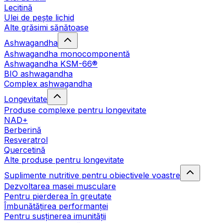
Lecitină
Ulei de pește lichid
Alte grăsimi sănătoase
Ashwagandha
Ashwagandha monocomponentă
Ashwagandha KSM-66®
BIO ashwagandha
Complex ashwagandha
Longevitate
Produse complexe pentru longevitate
NAD+
Berberină
Resveratrol
Quercetină
Alte produse pentru longevitate
Suplimente nutritive pentru obiectivele voastre
Dezvoltarea masei musculare
Pentru pierderea în greutate
Îmbunătățirea performanței
Pentru susținerea imunității