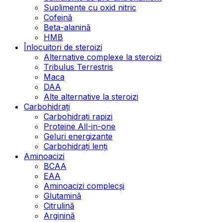
Suplimente cu oxid nitric
Cofeină
Beta-alanină
HMB
Înlocuitori de steroizi
Alternative complexe la steroizi
Tribulus Terrestris
Maca
DAA
Alte alternative la steroizi
Carbohidrați
Carbohidrați rapizi
Proteine All-in-one
Geluri energizante
Carbohidrați lenți
Aminoacizi
BCAA
EAA
Aminoacizi complecși
Glutamină
Citrulină
Arginină