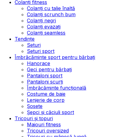
Colanți fitness
Colanți cu talie înaltă
Colanți scrunch bum
Colanți negri
Colanți evazați
Colanți seamless
Tendințe
Seturi
Seturi sport
Îmbrăcăminte sport pentru bărbați
Hanorace
Geci pentru bărbați
Pantaloni sport
Pantaloni scurți
Îmbrăcăminte funcțională
Costume de baie
Lenjerie de corp
Șosete
Șepci și căciuli sport
Tricouri și topuri
Maiouri fitness
Tricouri oversized
Tricouri cu mânecă lungă