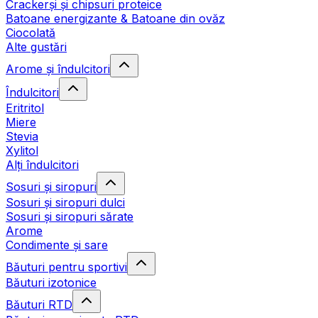
Crackerși și chipsuri proteice
Batoane energizante & Batoane din ovăz
Ciocolată
Alte gustări
Arome și îndulcitori
Îndulcitori
Eritritol
Miere
Stevia
Xylitol
Alți îndulcitori
Sosuri și siropuri
Sosuri și siropuri dulci
Sosuri și siropuri sărate
Arome
Condimente și sare
Băuturi pentru sportivi
Băuturi izotonice
Băuturi RTD