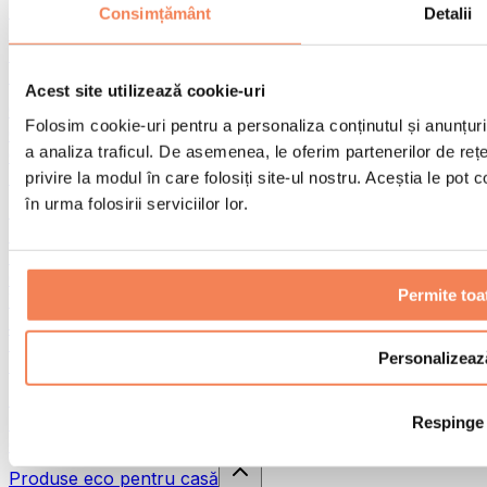
Pistoale de masaj
Consimțământ
Detalii
Instrumente de masaj
Role pentru masaj
Alte ajutoare pentru reabilitare
Acest site utilizează cookie-uri
Genți & rucsacuri
Folosim cookie-uri pentru a personaliza conținutul și anunțurile
Genți și accesorii pentru alimente
a analiza traficul. De asemenea, le oferim partenerilor de rețel
Genți pentru sala de sport
Rucsacuri
privire la modul în care folosiți site-ul nostru. Aceștia le pot
în urma folosirii serviciilor lor.
Accesorii în funcție de activitate
Alergare
Sporturi de contact
Ciclism
Permite toa
Yoga și pilates
Terapie prin frig
Înot
Personalizeaz
Drumeție
Biohacking
Respinge
Terapie cu lumină roșie
Căni și filtre de apă
Produse eco pentru casă