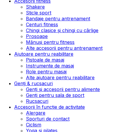
Accesorii fitness
Shakere
Sticle sport
Bandaje pentru antrenament
Centuri fitness
Chingi clasice și chingi cu cârlige
Prosoape
Mănuși pentru fitness
Alte accesorii pentru antrenament
Ajutoare pentru reabilitare
Pistoale de masaj
Instrumente de masaj
Role pentru masaj
Alte ajutoare pentru reabilitare
Genți & rucsacuri
Genți și accesorii pentru alimente
Genți pentru sala de sport
Rucsacuri
Accesorii în funcție de activitate
Alergare
Sporturi de contact
Ciclism
Yoga și pilates