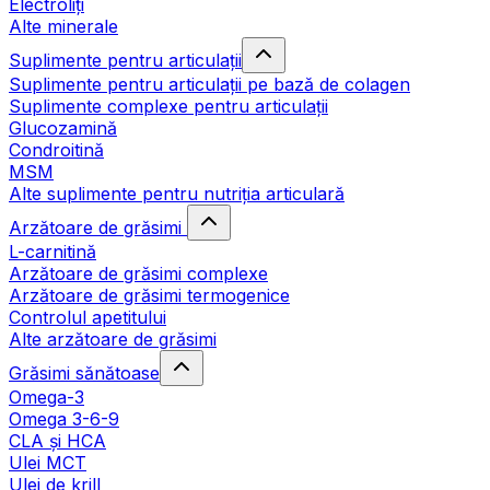
Electroliți
Alte minerale
Suplimente pentru articulații
Suplimente pentru articulații pe bază de colagen
Suplimente complexe pentru articulații
Glucozamină
Condroitină
MSM
Alte suplimente pentru nutriția articulară
Arzătoare de grăsimi
L-carnitină
Arzătoare de grăsimi complexe
Arzătoare de grăsimi termogenice
Controlul apetitului
Alte arzătoare de grăsimi
Grăsimi sănătoase
Omega-3
Omega 3-6-9
CLA şi HCA
Ulei MCT
Ulei de krill