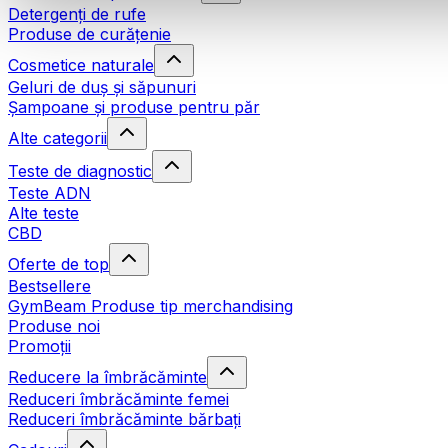
Detergenți de rufe
Produse de curățenie
Cosmetice naturale
Geluri de duș și săpunuri
Șampoane și produse pentru păr
Alte categorii
Teste de diagnostic
Teste ADN
Alte teste
CBD
Oferte de top
Bestsellere
GymBeam Produse tip merchandising
Produse noi
Promoții
Reducere la îmbrăcăminte
Reduceri îmbrăcăminte femei
Reduceri îmbrăcăminte bărbați