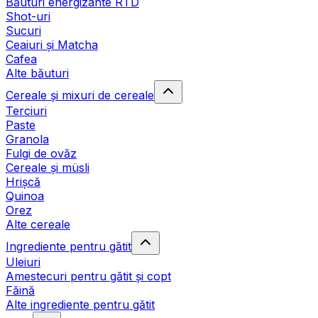
Băuturi energizante RTD
Shot-uri
Sucuri
Ceaiuri și Matcha
Cafea
Alte băuturi
Cereale și mixuri de cereale
Terciuri
Paste
Granola
Fulgi de ovăz
Cereale și müsli
Hrișcă
Quinoa
Orez
Alte cereale
Ingrediente pentru gătit
Uleiuri
Amestecuri pentru gătit și copt
Făină
Alte ingrediente pentru gătit