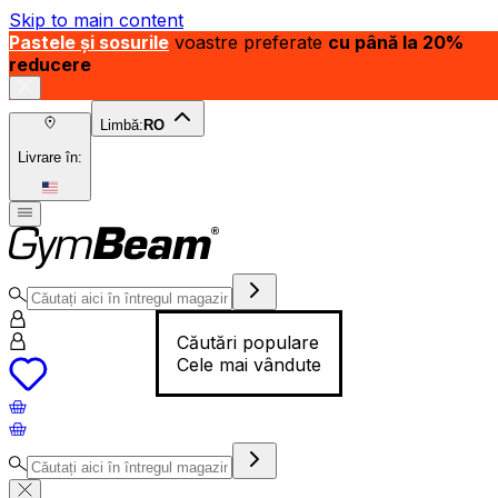
Skip to main content
Pastele și sosurile
voastre preferate
cu până la 20%
reducere
Limbă:
RO
Livrare în:
Căutări populare
Cele mai vândute