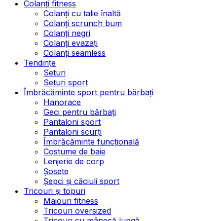
Colanți fitness
Colanți cu talie înaltă
Colanți scrunch bum
Colanți negri
Colanți evazați
Colanți seamless
Tendințe
Seturi
Seturi sport
Îmbrăcăminte sport pentru bărbați
Hanorace
Geci pentru bărbați
Pantaloni sport
Pantaloni scurți
Îmbrăcăminte funcțională
Costume de baie
Lenjerie de corp
Șosete
Șepci și căciuli sport
Tricouri și topuri
Maiouri fitness
Tricouri oversized
Tricouri cu mânecă lungă