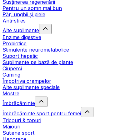
Susținerea regenerării
Pentru un somn mai bun
Păr, unghii și piele
Anti-stres
Alte suplimente
Enzime digestive
Probiotice
Stimulente neurometabolice
Suport hepatic
Suplimente pe bază de plante
Ciuperci
Gaming
Împotriva crampelor
Alte suplimente speciale
Mostre
Îmbrăcăminte
Îmbrăcăminte sport pentru femei
Tricouri & topuri
Maiouri
Sutiene sport
Hanorace