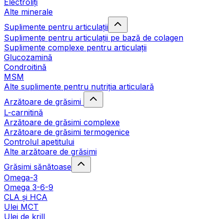
Electroliți
Alte minerale
Suplimente pentru articulații
Suplimente pentru articulații pe bază de colagen
Suplimente complexe pentru articulații
Glucozamină
Condroitină
MSM
Alte suplimente pentru nutriția articulară
Arzătoare de grăsimi
L-carnitină
Arzătoare de grăsimi complexe
Arzătoare de grăsimi termogenice
Controlul apetitului
Alte arzătoare de grăsimi
Grăsimi sănătoase
Omega-3
Omega 3-6-9
CLA şi HCA
Ulei MCT
Ulei de krill