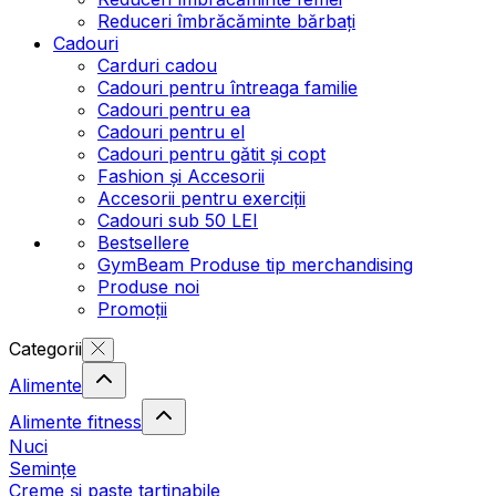
Reduceri îmbrăcăminte bărbați
Cadouri
Carduri cadou
Cadouri pentru întreaga familie
Cadouri pentru ea
Cadouri pentru el
Cadouri pentru gătit și copt
Fashion și Accesorii
Accesorii pentru exerciții
Cadouri sub 50 LEI
Bestsellere
GymBeam Produse tip merchandising
Produse noi
Promoții
Categorii
Alimente
Alimente fitness
Nuci
Semințe
Creme și paste tartinabile