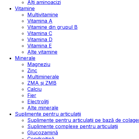
Alți aminoacizi
Vitamine
Multivitamine
Vitamina A
Vitamine din grupul B
Vitamina C
Vitamina D
Vitamina E
Alte vitamine
Minerale
Magneziu
Zinc
Multiminerale
ZMA și ZMB
Calciu
Fier
Electroliți
Alte minerale
Suplimente pentru articulații
Suplimente pentru articulații pe bază de colage
Suplimente complexe pentru articulații
Glucozamină
Condroitină