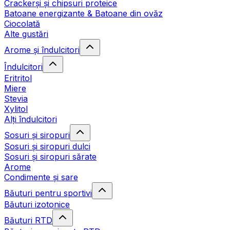
Crackerși și chipsuri proteice
Batoane energizante & Batoane din ovăz
Ciocolată
Alte gustări
Arome și îndulcitori
Îndulcitori
Eritritol
Miere
Stevia
Xylitol
Alți îndulcitori
Sosuri și siropuri
Sosuri și siropuri dulci
Sosuri și siropuri sărate
Arome
Condimente și sare
Băuturi pentru sportivi
Băuturi izotonice
Băuturi RTD