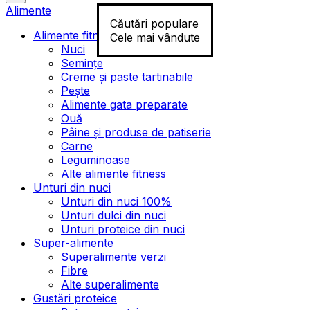
Alimente
Căutări populare
Alimente fitness
Cele mai vândute
Nuci
Semințe
Creme și paste tartinabile
Pește
Alimente gata preparate
Ouă
Pâine și produse de patiserie
Carne
Leguminoase
Alte alimente fitness
Unturi din nuci
Unturi din nuci 100%
Unturi dulci din nuci
Unturi proteice din nuci
Super-alimente
Superalimente verzi
Fibre
Alte superalimente
Gustări proteice