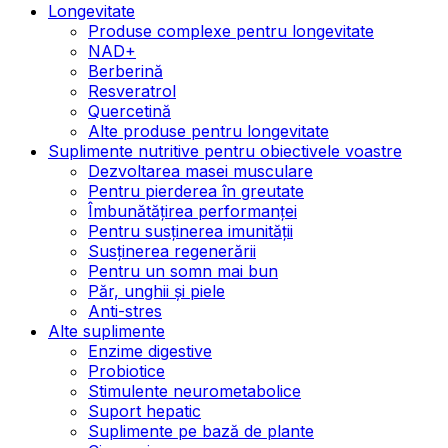
Longevitate
Produse complexe pentru longevitate
NAD+
Berberină
Resveratrol
Quercetină
Alte produse pentru longevitate
Suplimente nutritive pentru obiectivele voastre
Dezvoltarea masei musculare
Pentru pierderea în greutate
Îmbunătățirea performanței
Pentru susținerea imunității
Susținerea regenerării
Pentru un somn mai bun
Păr, unghii și piele
Anti-stres
Alte suplimente
Enzime digestive
Probiotice
Stimulente neurometabolice
Suport hepatic
Suplimente pe bază de plante