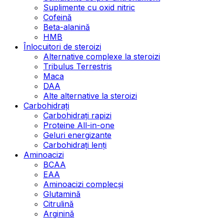
Suplimente cu oxid nitric
Cofeină
Beta-alanină
HMB
Înlocuitori de steroizi
Alternative complexe la steroizi
Tribulus Terrestris
Maca
DAA
Alte alternative la steroizi
Carbohidrați
Carbohidrați rapizi
Proteine All-in-one
Geluri energizante
Carbohidrați lenți
Aminoacizi
BCAA
EAA
Aminoacizi complecși
Glutamină
Citrulină
Arginină