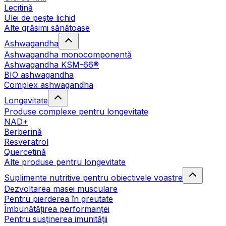
Lecitină
Ulei de pește lichid
Alte grăsimi sănătoase
Ashwagandha
Ashwagandha monocomponentă
Ashwagandha KSM-66®
BIO ashwagandha
Complex ashwagandha
Longevitate
Produse complexe pentru longevitate
NAD+
Berberină
Resveratrol
Quercetină
Alte produse pentru longevitate
Suplimente nutritive pentru obiectivele voastre
Dezvoltarea masei musculare
Pentru pierderea în greutate
Îmbunătățirea performanței
Pentru susținerea imunității