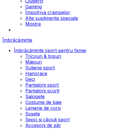
Ciuperci
Gaming
Împotriva crampelor
Alte suplimente speciale
Mostre
Îmbrăcăminte
Îmbrăcăminte sport pentru femei
Tricouri & topuri
Maiouri
Sutiene sport
Hanorace
Geci
Pantaloni sport
Pantaloni scurți
Salopete
Costume de baie
Lenjerie de corp
Șosete
Șepci și căciuli sport
Accesorii de păr