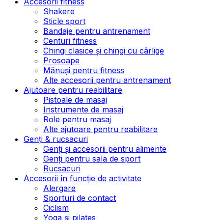
Accesorii fitness
Shakere
Sticle sport
Bandaje pentru antrenament
Centuri fitness
Chingi clasice și chingi cu cârlige
Prosoape
Mănuși pentru fitness
Alte accesorii pentru antrenament
Ajutoare pentru reabilitare
Pistoale de masaj
Instrumente de masaj
Role pentru masaj
Alte ajutoare pentru reabilitare
Genți & rucsacuri
Genți și accesorii pentru alimente
Genți pentru sala de sport
Rucsacuri
Accesorii în funcție de activitate
Alergare
Sporturi de contact
Ciclism
Yoga și pilates