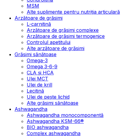
MSM
Alte suplimente pentru nutriția articulară
Arzătoare de grăsimi
L-carnitină
Arzătoare de grăsimi complexe
Arzătoare de grăsimi termogenice
Controlul apetitului
Alte arzătoare de grăsimi
Grăsimi sănătoase
Omega-3
Omega 3-6-9
CLA şi HCA
Ulei MCT
Ulei de krill
Lecitină
Ulei de pește lichid
Alte grăsimi sănătoase
Ashwagandha
Ashwagandha monocomponentă
Ashwagandha KSM-66®
BIO ashwagandha
Complex ashwagandha