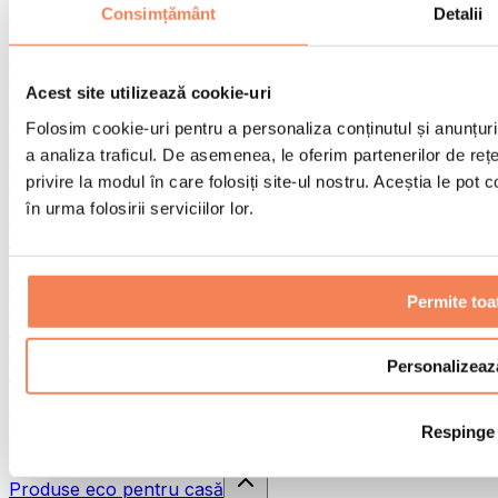
Pistoale de masaj
Consimțământ
Detalii
Instrumente de masaj
Role pentru masaj
Alte ajutoare pentru reabilitare
Acest site utilizează cookie-uri
Genți & rucsacuri
Folosim cookie-uri pentru a personaliza conținutul și anunțurile
Genți și accesorii pentru alimente
a analiza traficul. De asemenea, le oferim partenerilor de rețel
Genți pentru sala de sport
Rucsacuri
privire la modul în care folosiți site-ul nostru. Aceștia le pot
în urma folosirii serviciilor lor.
Accesorii în funcție de activitate
Alergare
Sporturi de contact
Ciclism
Permite toa
Yoga și pilates
Terapie prin frig
Înot
Personalizeaz
Drumeție
Biohacking
Respinge
Terapie cu lumină roșie
Căni și filtre de apă
Produse eco pentru casă