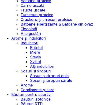
Batoane proteice
Carne uscată
Fructe uscate
Fursecuri proteice
Crackerși și chipsuri proteice
Batoane energizante & Batoane din ovăz
Ciocolată
Alte gustări
Arome și îndulcitori
Îndulcitori
Eritritol
Miere
Stevia
Xylitol
Alți îndulcitori
Sosuri și siropuri
Sosuri și siropuri dulci
Sosuri și siropuri sărate
Arome
Condimente și sare
Băuturi pentru sportivi
Băuturi izotonice
Băuturi RTD