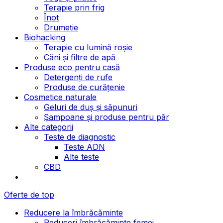
Terapie prin frig
Înot
Drumeție
Biohacking
Terapie cu lumină roșie
Căni și filtre de apă
Produse eco pentru casă
Detergenți de rufe
Produse de curățenie
Cosmetice naturale
Geluri de duș și săpunuri
Șampoane și produse pentru păr
Alte categorii
Teste de diagnostic
Teste ADN
Alte teste
CBD
Oferte de top
Reducere la îmbrăcăminte
Reduceri îmbrăcăminte femei