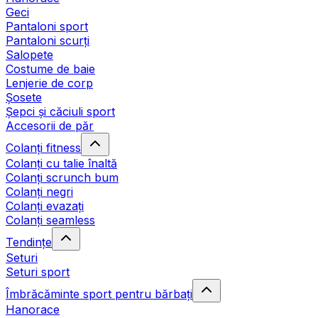
Geci
Pantaloni sport
Pantaloni scurți
Salopete
Costume de baie
Lenjerie de corp
Șosete
Șepci și căciuli sport
Accesorii de păr
Colanți fitness
Colanți cu talie înaltă
Colanți scrunch bum
Colanți negri
Colanți evazați
Colanți seamless
Tendințe
Seturi
Seturi sport
Îmbrăcăminte sport pentru bărbați
Hanorace