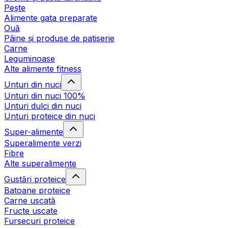
Pește
Alimente gata preparate
Ouă
Pâine și produse de patiserie
Carne
Leguminoase
Alte alimente fitness
Unturi din nuci
Unturi din nuci 100%
Unturi dulci din nuci
Unturi proteice din nuci
Super-alimente
Superalimente verzi
Fibre
Alte superalimente
Gustări proteice
Batoane proteice
Carne uscată
Fructe uscate
Fursecuri proteice