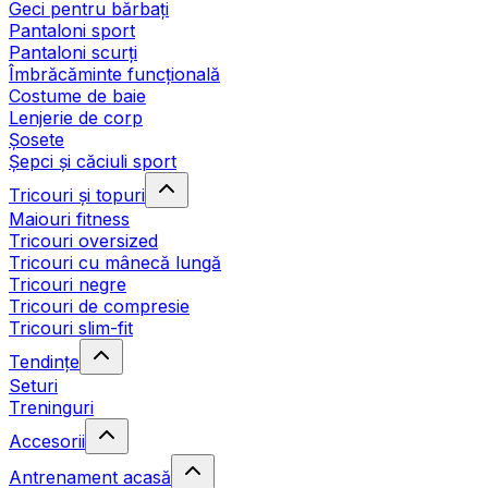
Geci pentru bărbați
Pantaloni sport
Pantaloni scurți
Îmbrăcăminte funcțională
Costume de baie
Lenjerie de corp
Șosete
Șepci și căciuli sport
Tricouri și topuri
Maiouri fitness
Tricouri oversized
Tricouri cu mânecă lungă
Tricouri negre
Tricouri de compresie
Tricouri slim-fit
Tendințe
Seturi
Treninguri
Accesorii
Antrenament acasă