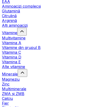
EAA
Aminoacizi complecși
Glutamină
Citrulină
Arginină
Alți aminoacizi
Vitamine
Multivitamine
Vitamina A
Vitamine din grupul B
Vitamina C
Vitamina D
Vitamina E
Alte vitamine
Minerale
Magneziu
Zinc
Multiminerale
ZMA și ZMB
Calciu
Fier