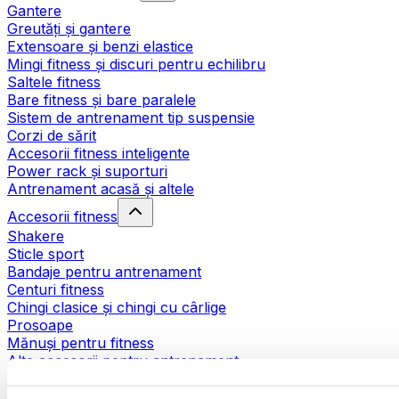
Gantere
Greutăți și gantere
Extensoare și benzi elastice
Mingi fitness și discuri pentru echilibru
Saltele fitness
Bare fitness și bare paralele
Sistem de antrenament tip suspensie
Corzi de sărit
Accesorii fitness inteligente
Power rack și suporturi
Antrenament acasă și altele
Accesorii fitness
Shakere
Sticle sport
Bandaje pentru antrenament
Centuri fitness
Chingi clasice și chingi cu cârlige
Prosoape
Mănuși pentru fitness
Alte accesorii pentru antrenament
Ajutoare pentru reabilitare