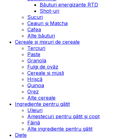
Băuturi energizante RTD
Shot-uri
Sucuri
Ceaiuri și Matcha
Cafea
Alte băuturi
Cereale și mixuri de cereale
Terciuri
Paste
Granola
Fulgi de ovăz
Cereale și müsli
Hrișcă
Quinoa
Orez
Alte cereale
Ingrediente pentru gătit
Uleiuri
Amestecuri pentru gătit și copt
Făină
Alte ingrediente pentru gătit
Diete