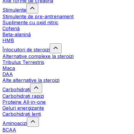
Alte forme de creatină
Stimulente
Stimulente de pre-antrenament
Suplimente cu oxid nitric
Cofeină
Beta-alanină
HMB
Înlocuitori de steroizi
Alternative complexe la steroizi
Tribulus Terrestris
Maca
DAA
Alte alternative la steroizi
Carbohidrați
Carbohidrați rapizi
Proteine All-in-one
Geluri energizante
Carbohidrați lenți
Aminoacizi
BCAA