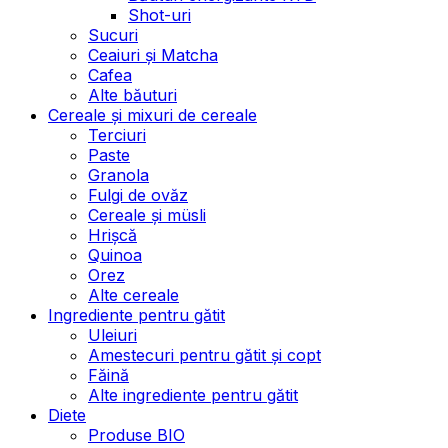
Shot-uri
Sucuri
Ceaiuri și Matcha
Cafea
Alte băuturi
Cereale și mixuri de cereale
Terciuri
Paste
Granola
Fulgi de ovăz
Cereale și müsli
Hrișcă
Quinoa
Orez
Alte cereale
Ingrediente pentru gătit
Uleiuri
Amestecuri pentru gătit și copt
Făină
Alte ingrediente pentru gătit
Diete
Produse BIO