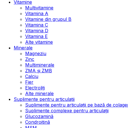
Vitamine
Multivitamine
Vitamina A
Vitamine din grupul B
Vitamina C
Vitamina D
Vitamina E
Alte vitamine
Minerale
Magneziu
Zinc
Multiminerale
ZMA și ZMB
Calciu
Fier
Electroliți
Alte minerale
Suplimente pentru articulații
Suplimente pentru articulații pe bază de colage
Suplimente complexe pentru articulații
Glucozamină
Condroitină
MSM