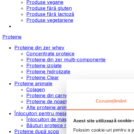
Produse vegane
Produse fără gluten
Produse fără lactoză
Produse vegetariene
Proteine
Proteine din zer whey
Concentrate proteice
Proteine din zer multi-componente
Proteine izolate
Proteine hidrolizate
Proteine Clear
Proteine animale
Colagen
Proteine din carne de vită
Consimțământ
Proteine de noapte
Alte proteine animale
Înlocuitori pentru mese
Înlocuitori de masă pulbere
Acest site utilizează cookie-
Băuturi proteice ready to drink
Folosim cookie-uri pentru a pe
Proteine după scop