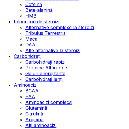
Cofeină
Beta-alanină
HMB
Înlocuitori de steroizi
Alternative complexe la steroizi
Tribulus Terrestris
Maca
DAA
Alte alternative la steroizi
Carbohidrați
Carbohidrați rapizi
Proteine All-in-one
Geluri energizante
Carbohidrați lenți
Aminoacizi
BCAA
EAA
Aminoacizi complecși
Glutamină
Citrulină
Arginină
Alți aminoacizi