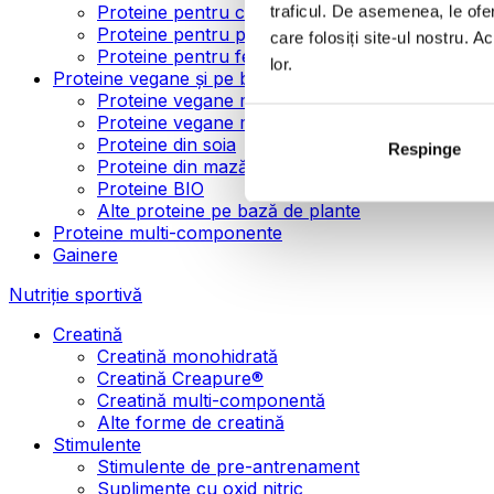
Proteine pentru creșterea masei musculare
traficul. De asemenea, le ofer
Proteine pentru pierderea în greutate
care folosiți site-ul nostru. A
Proteine pentru femei
lor.
Proteine vegane și pe bază de plante
Proteine vegane mono-componente
Proteine vegane multi-componente
Proteine din soia
Respinge
Proteine din mazăre
Proteine BIO
Alte proteine pe bază de plante
Proteine multi-componente
Gainere
Nutriție sportivă
Creatină
Creatină monohidrată
Creatină Creapure®
Creatină multi-componentă
Alte forme de creatină
Stimulente
Stimulente de pre-antrenament
Suplimente cu oxid nitric