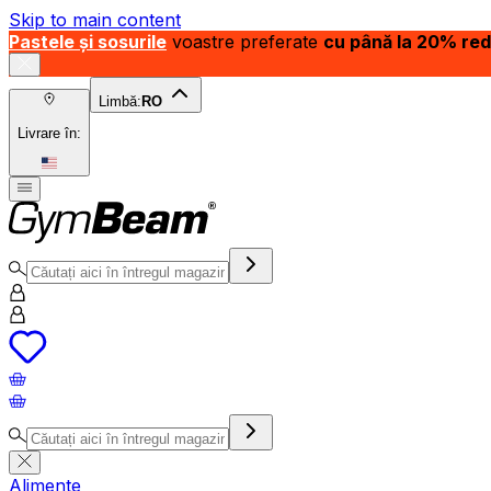
Skip to main content
Pastele și sosurile
voastre preferate
cu până la 20% re
Limbă:
RO
Livrare în:
Alimente