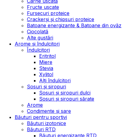
Carne uscată
Fructe uscate
Fursecuri proteice
Crackerși și chipsuri proteice
Batoane energizante & Batoane din ovăz
Ciocolată
Alte gustări
Arome și îndulcitori
Îndulcitori
Eritritol
Miere
Stevia
Xylitol
Alți îndulcitori
Sosuri și siropuri
Sosuri și siropuri dulci
Sosuri și siropuri sărate
Arome
Condimente și sare
Băuturi pentru sportivi
Băuturi izotonice
Băuturi RTD
Băuturi energizante RTD