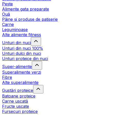
Pește
Alimente gata preparate
Ouă
Pâine și produse de patiserie
Carne
Leguminoase
Alte alimente fitness
Unturi din nuci
Unturi din nuci 100%
Unturi dulci din nuci
Unturi proteice din nuci
Super-alimente
Superalimente verzi
Fibre
Alte superalimente
Gustări proteice
Batoane proteice
Carne uscată
Fructe uscate
Fursecuri proteice