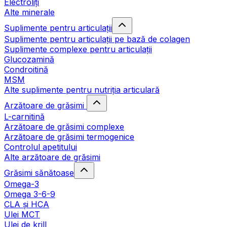
Electroliți
Alte minerale
Suplimente pentru articulații
Suplimente pentru articulații pe bază de colagen
Suplimente complexe pentru articulații
Glucozamină
Condroitină
MSM
Alte suplimente pentru nutriția articulară
Arzătoare de grăsimi
L-carnitină
Arzătoare de grăsimi complexe
Arzătoare de grăsimi termogenice
Controlul apetitului
Alte arzătoare de grăsimi
Grăsimi sănătoase
Omega-3
Omega 3-6-9
CLA şi HCA
Ulei MCT
Ulei de krill