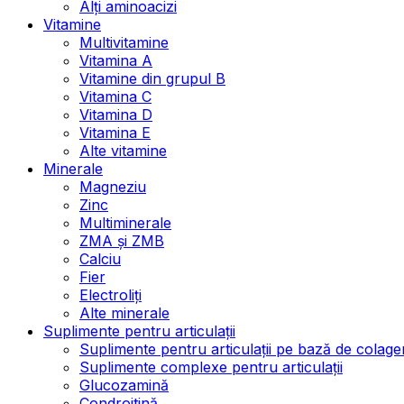
Alți aminoacizi
Vitamine
Multivitamine
Vitamina A
Vitamine din grupul B
Vitamina C
Vitamina D
Vitamina E
Alte vitamine
Minerale
Magneziu
Zinc
Multiminerale
ZMA și ZMB
Calciu
Fier
Electroliți
Alte minerale
Suplimente pentru articulații
Suplimente pentru articulații pe bază de colage
Suplimente complexe pentru articulații
Glucozamină
Condroitină