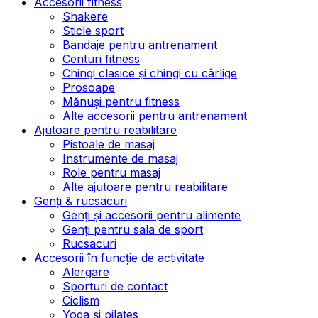
Accesorii fitness
Shakere
Sticle sport
Bandaje pentru antrenament
Centuri fitness
Chingi clasice și chingi cu cârlige
Prosoape
Mănuși pentru fitness
Alte accesorii pentru antrenament
Ajutoare pentru reabilitare
Pistoale de masaj
Instrumente de masaj
Role pentru masaj
Alte ajutoare pentru reabilitare
Genți & rucsacuri
Genți și accesorii pentru alimente
Genți pentru sala de sport
Rucsacuri
Accesorii în funcție de activitate
Alergare
Sporturi de contact
Ciclism
Yoga și pilates