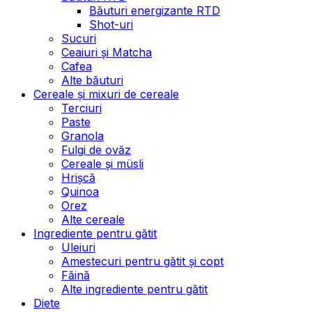
Băuturi energizante RTD
Shot-uri
Sucuri
Ceaiuri și Matcha
Cafea
Alte băuturi
Cereale și mixuri de cereale
Terciuri
Paste
Granola
Fulgi de ovăz
Cereale și müsli
Hrișcă
Quinoa
Orez
Alte cereale
Ingrediente pentru gătit
Uleiuri
Amestecuri pentru gătit și copt
Făină
Alte ingrediente pentru gătit
Diete