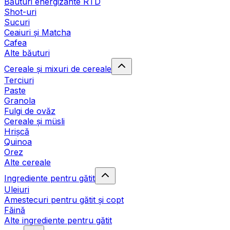
Băuturi energizante RTD
Shot-uri
Sucuri
Ceaiuri și Matcha
Cafea
Alte băuturi
Cereale și mixuri de cereale
Terciuri
Paste
Granola
Fulgi de ovăz
Cereale și müsli
Hrișcă
Quinoa
Orez
Alte cereale
Ingrediente pentru gătit
Uleiuri
Amestecuri pentru gătit și copt
Făină
Alte ingrediente pentru gătit