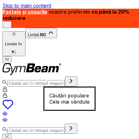
Skip to main content
Pastele și sosurile
voastre preferate
cu până la 20%
reducere
Limbă:
RO
Livrare în:
Căutări populare
Cele mai vândute