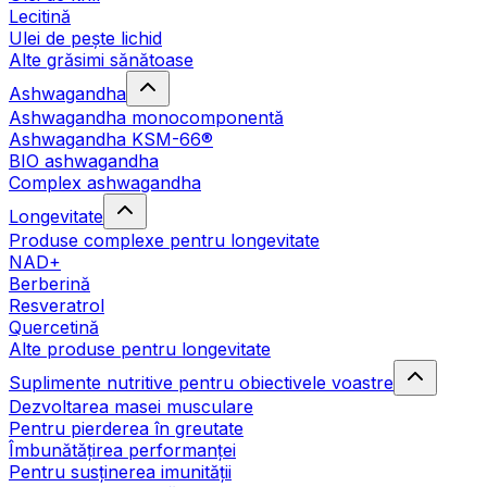
Lecitină
Ulei de pește lichid
Alte grăsimi sănătoase
Ashwagandha
Ashwagandha monocomponentă
Ashwagandha KSM-66®
BIO ashwagandha
Complex ashwagandha
Longevitate
Produse complexe pentru longevitate
NAD+
Berberină
Resveratrol
Quercetină
Alte produse pentru longevitate
Suplimente nutritive pentru obiectivele voastre
Dezvoltarea masei musculare
Pentru pierderea în greutate
Îmbunătățirea performanței
Pentru susținerea imunității