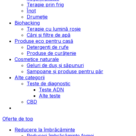
Terapie prin frig
Înot
Drumeție
Biohacking
Terapie cu lumină roșie
Căni și filtre de apă
Produse eco pentru casă
Detergenți de rufe
Produse de curățenie
Cosmetice naturale
Geluri de duș și săpunuri
Șampoane și produse pentru păr
Alte categorii
Teste de diagnostic
Teste ADN
Alte teste
CBD
Oferte de top
Reducere la îmbrăcăminte
Reduceri îmbrăcăminte femei