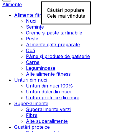
Alimente
Căutări populare
Alimente fitness
Cele mai vândute
Nuci
Semințe
Creme și paste tartinabile
Pește
Alimente gata preparate
Ouă
Pâine și produse de patiserie
Carne
Leguminoase
Alte alimente fitness
Unturi din nuci
Unturi din nuci 100%
Unturi dulci din nuci
Unturi proteice din nuci
Super-alimente
Superalimente verzi
Fibre
Alte superalimente
Gustări proteice