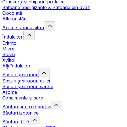
Crackerși și chipsuri proteice
Batoane energizante & Batoane din ovăz
Ciocolată
Alte gustări
Arome și îndulcitori
Îndulcitori
Eritritol
Miere
Stevia
Xylitol
Alți îndulcitori
Sosuri și siropuri
Sosuri și siropuri dulci
Sosuri și siropuri sărate
Arome
Condimente și sare
Băuturi pentru sportivi
Băuturi izotonice
Băuturi RTD