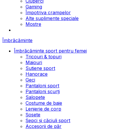
Ciuperci
Gaming
Împotriva crampelor
Alte suplimente speciale
Mostre
Îmbrăcăminte
Îmbrăcăminte sport pentru femei
Tricouri & topuri
Maiouri
Sutiene sport
Hanorace
Geci
Pantaloni sport
Pantaloni scurți
Salopete
Costume de baie
Lenjerie de corp
Șosete
Șepci și căciuli sport
Accesorii de păr