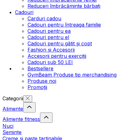
Reduceri îmbrăcăminte bărbați
Cadouri
Carduri cadou
Cadouri pentru întreaga familie
Cadouri pentru ea
Cadouri pentru el
Cadouri pentru gătit și copt
Fashion și Accesorii
Accesorii pentru exerciții
Cadouri sub 50 LEI
Bestsellere
GymBeam Produse tip merchandising
Produse noi
Promoții
Categorii
Alimente
Alimente fitness
Nuci
Semințe
Creme și paste tartinabile