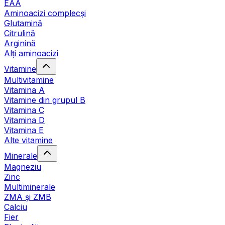
EAA
Aminoacizi complecși
Glutamină
Citrulină
Arginină
Alți aminoacizi
Vitamine
Multivitamine
Vitamina A
Vitamine din grupul B
Vitamina C
Vitamina D
Vitamina E
Alte vitamine
Minerale
Magneziu
Zinc
Multiminerale
ZMA și ZMB
Calciu
Fier