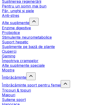
Susținerea regenerării
Pentru un somn mai bun
Păr, unghii și piele
Anti-stres
Alte suplimente
Enzime digestive
Probiotice
Stimulente neurometabolice
Suport hepatic
Suplimente pe bază de plante
Ciuperci
Gaming
Împotriva crampelor
Alte suplimente speciale
Mostre
Îmbrăcăminte
Îmbrăcăminte sport pentru femei
Tricouri & topuri
Maiouri
Sutiene sport
Hanorace