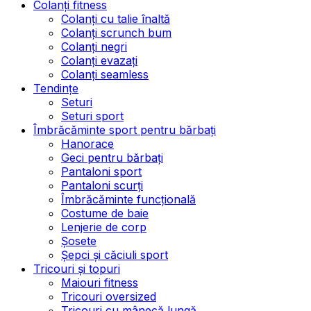
Colanți fitness
Colanți cu talie înaltă
Colanți scrunch bum
Colanți negri
Colanți evazați
Colanți seamless
Tendințe
Seturi
Seturi sport
Îmbrăcăminte sport pentru bărbați
Hanorace
Geci pentru bărbați
Pantaloni sport
Pantaloni scurți
Îmbrăcăminte funcțională
Costume de baie
Lenjerie de corp
Șosete
Șepci și căciuli sport
Tricouri și topuri
Maiouri fitness
Tricouri oversized
Tricouri cu mânecă lungă