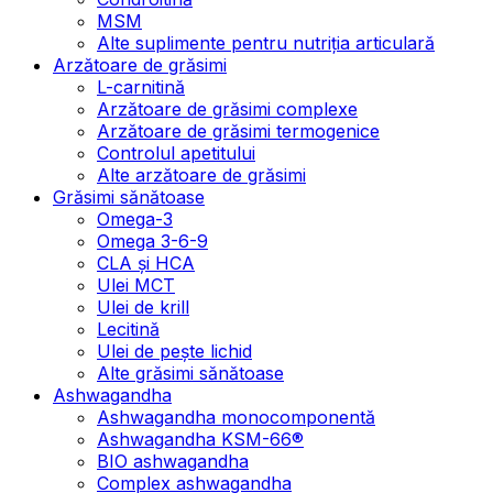
MSM
Alte suplimente pentru nutriția articulară
Arzătoare de grăsimi
L-carnitină
Arzătoare de grăsimi complexe
Arzătoare de grăsimi termogenice
Controlul apetitului
Alte arzătoare de grăsimi
Grăsimi sănătoase
Omega-3
Omega 3-6-9
CLA şi HCA
Ulei MCT
Ulei de krill
Lecitină
Ulei de pește lichid
Alte grăsimi sănătoase
Ashwagandha
Ashwagandha monocomponentă
Ashwagandha KSM-66®
BIO ashwagandha
Complex ashwagandha