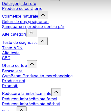
Detergenți de rufe
Produse de curățenie
Cosmetice naturale
Geluri de duș și săpunuri
Șampoane și produse pentru păr
Alte categorii
Teste de diagnostic
Teste ADN
Alte teste
CBD
Oferte de top
Bestsellere
GymBeam Produse tip merchandising
Produse noi
Promoții
Reducere la îmbrăcăminte
Reduceri îmbrăcăminte femei
Reduceri îmbrăcăminte bărbați