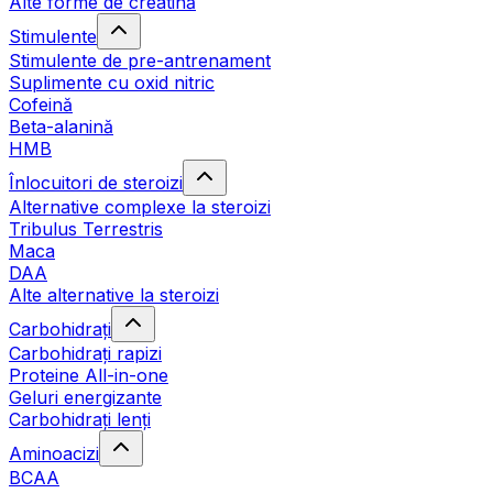
Alte forme de creatină
Stimulente
Stimulente de pre-antrenament
Suplimente cu oxid nitric
Cofeină
Beta-alanină
HMB
Înlocuitori de steroizi
Alternative complexe la steroizi
Tribulus Terrestris
Maca
DAA
Alte alternative la steroizi
Carbohidrați
Carbohidrați rapizi
Proteine All-in-one
Geluri energizante
Carbohidrați lenți
Aminoacizi
BCAA