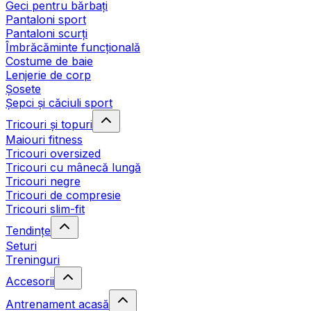
Geci pentru bărbați
Pantaloni sport
Pantaloni scurți
Îmbrăcăminte funcțională
Costume de baie
Lenjerie de corp
Șosete
Șepci și căciuli sport
Tricouri și topuri
Maiouri fitness
Tricouri oversized
Tricouri cu mânecă lungă
Tricouri negre
Tricouri de compresie
Tricouri slim-fit
Tendințe
Seturi
Treninguri
Accesorii
Antrenament acasă