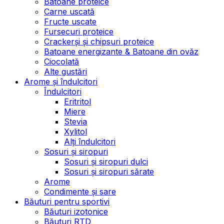
Batoane proteice
Carne uscată
Fructe uscate
Fursecuri proteice
Crackerși și chipsuri proteice
Batoane energizante & Batoane din ovăz
Ciocolată
Alte gustări
Arome și îndulcitori
Îndulcitori
Eritritol
Miere
Stevia
Xylitol
Alți îndulcitori
Sosuri și siropuri
Sosuri și siropuri dulci
Sosuri și siropuri sărate
Arome
Condimente și sare
Băuturi pentru sportivi
Băuturi izotonice
Băuturi RTD