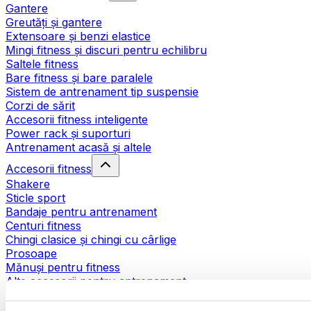
Gantere
Greutăți și gantere
Extensoare și benzi elastice
Mingi fitness și discuri pentru echilibru
Saltele fitness
Bare fitness și bare paralele
Sistem de antrenament tip suspensie
Corzi de sărit
Accesorii fitness inteligente
Power rack și suporturi
Antrenament acasă și altele
Accesorii fitness
Shakere
Sticle sport
Bandaje pentru antrenament
Centuri fitness
Chingi clasice și chingi cu cârlige
Prosoape
Mănuși pentru fitness
Alte accesorii pentru antrenament
Ajutoare pentru reabilitare