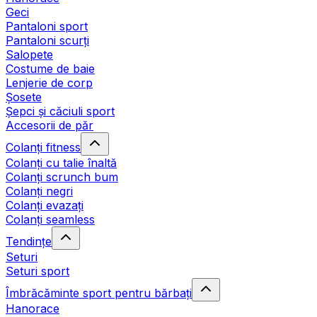
Geci
Pantaloni sport
Pantaloni scurți
Salopete
Costume de baie
Lenjerie de corp
Șosete
Șepci și căciuli sport
Accesorii de păr
Colanți fitness
Colanți cu talie înaltă
Colanți scrunch bum
Colanți negri
Colanți evazați
Colanți seamless
Tendințe
Seturi
Seturi sport
Îmbrăcăminte sport pentru bărbați
Hanorace