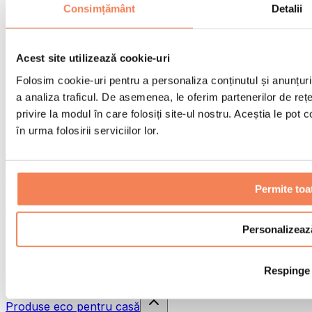
Pistoale de masaj
Consimțământ
Detalii
Instrumente de masaj
Role pentru masaj
Alte ajutoare pentru reabilitare
Acest site utilizează cookie-uri
Genți & rucsacuri
Folosim cookie-uri pentru a personaliza conținutul și anunțurile
Genți și accesorii pentru alimente
a analiza traficul. De asemenea, le oferim partenerilor de rețel
Genți pentru sala de sport
Rucsacuri
privire la modul în care folosiți site-ul nostru. Aceștia le pot
în urma folosirii serviciilor lor.
Accesorii în funcție de activitate
Alergare
Sporturi de contact
Ciclism
Permite toa
Yoga și pilates
Terapie prin frig
Înot
Personalizeaz
Drumeție
Biohacking
Respinge
Terapie cu lumină roșie
Căni și filtre de apă
Produse eco pentru casă