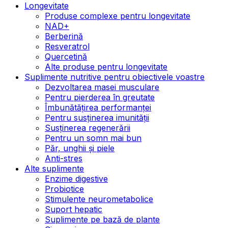
Longevitate
Produse complexe pentru longevitate
NAD+
Berberină
Resveratrol
Quercetină
Alte produse pentru longevitate
Suplimente nutritive pentru obiectivele voastre
Dezvoltarea masei musculare
Pentru pierderea în greutate
Îmbunătățirea performanței
Pentru susținerea imunității
Susținerea regenerării
Pentru un somn mai bun
Păr, unghii și piele
Anti-stres
Alte suplimente
Enzime digestive
Probiotice
Stimulente neurometabolice
Suport hepatic
Suplimente pe bază de plante