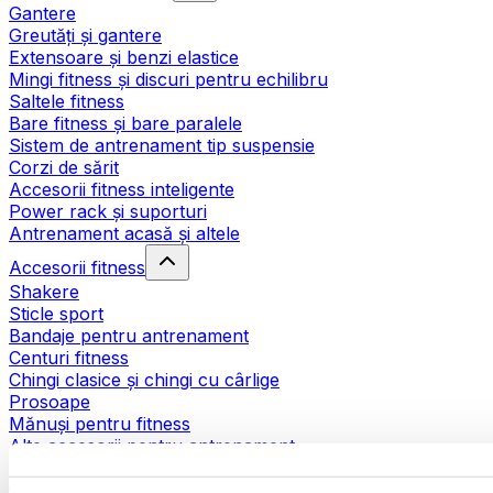
Gantere
Greutăți și gantere
Extensoare și benzi elastice
Mingi fitness și discuri pentru echilibru
Saltele fitness
Bare fitness și bare paralele
Sistem de antrenament tip suspensie
Corzi de sărit
Accesorii fitness inteligente
Power rack și suporturi
Antrenament acasă și altele
Accesorii fitness
Shakere
Sticle sport
Bandaje pentru antrenament
Centuri fitness
Chingi clasice și chingi cu cârlige
Prosoape
Mănuși pentru fitness
Alte accesorii pentru antrenament
Ajutoare pentru reabilitare