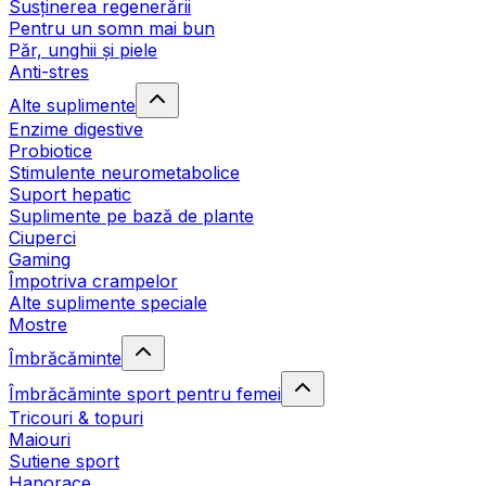
Susținerea regenerării
Pentru un somn mai bun
Păr, unghii și piele
Anti-stres
Alte suplimente
Enzime digestive
Probiotice
Stimulente neurometabolice
Suport hepatic
Suplimente pe bază de plante
Ciuperci
Gaming
Împotriva crampelor
Alte suplimente speciale
Mostre
Îmbrăcăminte
Îmbrăcăminte sport pentru femei
Tricouri & topuri
Maiouri
Sutiene sport
Hanorace