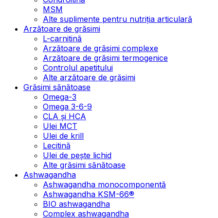
MSM
Alte suplimente pentru nutriția articulară
Arzătoare de grăsimi
L-carnitină
Arzătoare de grăsimi complexe
Arzătoare de grăsimi termogenice
Controlul apetitului
Alte arzătoare de grăsimi
Grăsimi sănătoase
Omega-3
Omega 3-6-9
CLA şi HCA
Ulei MCT
Ulei de krill
Lecitină
Ulei de pește lichid
Alte grăsimi sănătoase
Ashwagandha
Ashwagandha monocomponentă
Ashwagandha KSM-66®
BIO ashwagandha
Complex ashwagandha