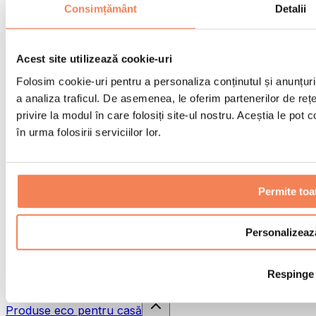
Pistoale de masaj
Consimțământ
Detalii
Instrumente de masaj
Role pentru masaj
Alte ajutoare pentru reabilitare
Acest site utilizează cookie-uri
Genți & rucsacuri
Folosim cookie-uri pentru a personaliza conținutul și anunțurile
Genți și accesorii pentru alimente
a analiza traficul. De asemenea, le oferim partenerilor de rețel
Genți pentru sala de sport
Rucsacuri
privire la modul în care folosiți site-ul nostru. Aceștia le pot
în urma folosirii serviciilor lor.
Accesorii în funcție de activitate
Alergare
Sporturi de contact
Ciclism
Permite toa
Yoga și pilates
Terapie prin frig
Înot
Personalizeaz
Drumeție
Biohacking
Respinge
Terapie cu lumină roșie
Căni și filtre de apă
Produse eco pentru casă