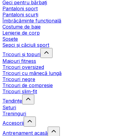
Geci pentru bărbați
Pantaloni sport
Pantaloni scurți
Îmbrăcăminte funcțională
Costume de baie
Lenjerie de corp
Șosete
Șepci și căciuli sport
Tricouri și topuri
Maiouri fitness
Tricouri oversized
Tricouri cu mânecă lungă
Tricouri negre
Tricouri de compresie
Tricouri slim-fit
Tendințe
Seturi
Treninguri
Accesorii
Antrenament acasă