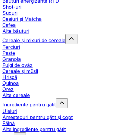
Băuturi energizante RTD
Shot-uri
Sucuri
Ceaiuri și Matcha
Cafea
Alte băuturi
Cereale și mixuri de cereale
Terciuri
Paste
Granola
Fulgi de ovăz
Cereale și müsli
Hrișcă
Quinoa
Orez
Alte cereale
Ingrediente pentru gătit
Uleiuri
Amestecuri pentru gătit și copt
Făină
Alte ingrediente pentru gătit