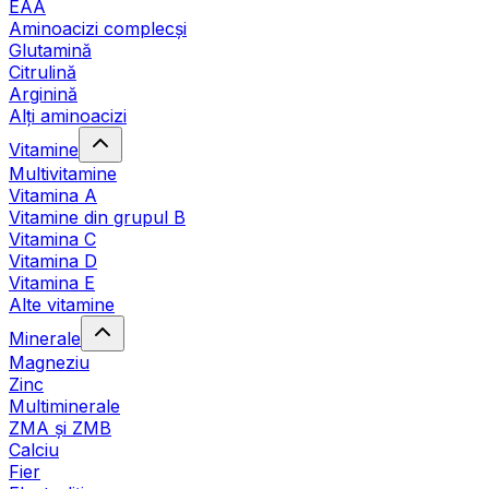
EAA
Aminoacizi complecși
Glutamină
Citrulină
Arginină
Alți aminoacizi
Vitamine
Multivitamine
Vitamina A
Vitamine din grupul B
Vitamina C
Vitamina D
Vitamina E
Alte vitamine
Minerale
Magneziu
Zinc
Multiminerale
ZMA și ZMB
Calciu
Fier