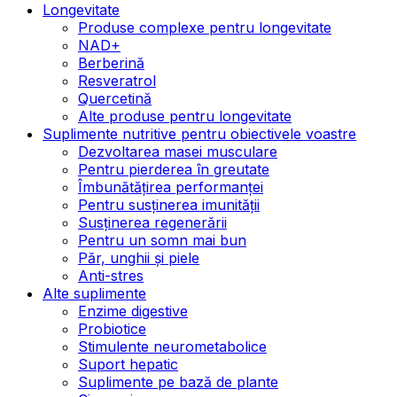
Longevitate
Produse complexe pentru longevitate
NAD+
Berberină
Resveratrol
Quercetină
Alte produse pentru longevitate
Suplimente nutritive pentru obiectivele voastre
Dezvoltarea masei musculare
Pentru pierderea în greutate
Îmbunătățirea performanței
Pentru susținerea imunității
Susținerea regenerării
Pentru un somn mai bun
Păr, unghii și piele
Anti-stres
Alte suplimente
Enzime digestive
Probiotice
Stimulente neurometabolice
Suport hepatic
Suplimente pe bază de plante