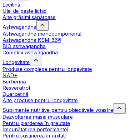
Lecitină
Ulei de pește lichid
Alte grăsimi sănătoase
Ashwagandha
Ashwagandha monocomponentă
Ashwagandha KSM-66®
BIO ashwagandha
Complex ashwagandha
Longevitate
Produse complexe pentru longevitate
NAD+
Berberină
Resveratrol
Quercetină
Alte produse pentru longevitate
Suplimente nutritive pentru obiectivele voastre
Dezvoltarea masei musculare
Pentru pierderea în greutate
Îmbunătățirea performanței
Pentru susținerea imunității