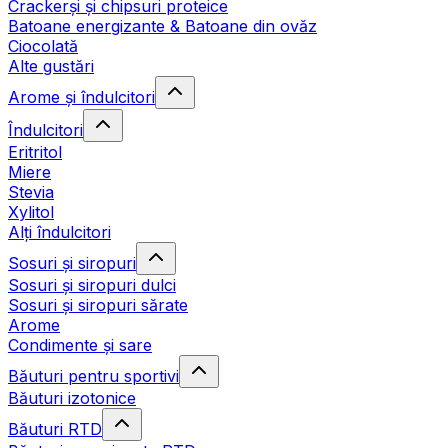
Crackerși și chipsuri proteice
Batoane energizante & Batoane din ovăz
Ciocolată
Alte gustări
Arome și îndulcitori
Îndulcitori
Eritritol
Miere
Stevia
Xylitol
Alți îndulcitori
Sosuri și siropuri
Sosuri și siropuri dulci
Sosuri și siropuri sărate
Arome
Condimente și sare
Băuturi pentru sportivi
Băuturi izotonice
Băuturi RTD