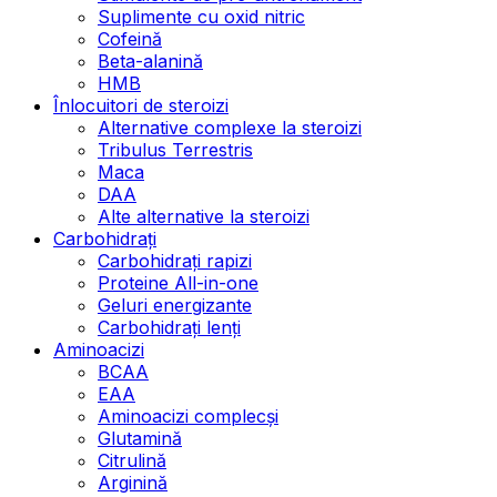
Suplimente cu oxid nitric
Cofeină
Beta-alanină
HMB
Înlocuitori de steroizi
Alternative complexe la steroizi
Tribulus Terrestris
Maca
DAA
Alte alternative la steroizi
Carbohidrați
Carbohidrați rapizi
Proteine All-in-one
Geluri energizante
Carbohidrați lenți
Aminoacizi
BCAA
EAA
Aminoacizi complecși
Glutamină
Citrulină
Arginină