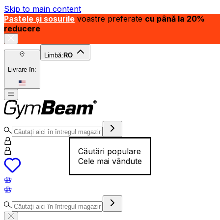
Skip to main content
Pastele și sosurile
voastre preferate
cu până la 20%
reducere
Limbă:
RO
Livrare în:
Căutări populare
Cele mai vândute