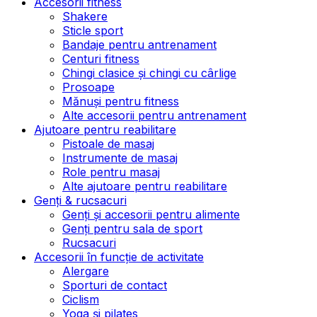
Accesorii fitness
Shakere
Sticle sport
Bandaje pentru antrenament
Centuri fitness
Chingi clasice și chingi cu cârlige
Prosoape
Mănuși pentru fitness
Alte accesorii pentru antrenament
Ajutoare pentru reabilitare
Pistoale de masaj
Instrumente de masaj
Role pentru masaj
Alte ajutoare pentru reabilitare
Genți & rucsacuri
Genți și accesorii pentru alimente
Genți pentru sala de sport
Rucsacuri
Accesorii în funcție de activitate
Alergare
Sporturi de contact
Ciclism
Yoga și pilates