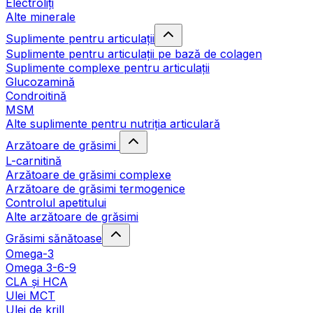
Electroliți
Alte minerale
Suplimente pentru articulații
Suplimente pentru articulații pe bază de colagen
Suplimente complexe pentru articulații
Glucozamină
Condroitină
MSM
Alte suplimente pentru nutriția articulară
Arzătoare de grăsimi
L-carnitină
Arzătoare de grăsimi complexe
Arzătoare de grăsimi termogenice
Controlul apetitului
Alte arzătoare de grăsimi
Grăsimi sănătoase
Omega-3
Omega 3-6-9
CLA şi HCA
Ulei MCT
Ulei de krill