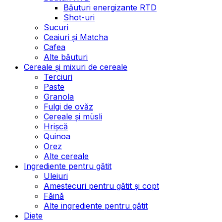
Băuturi energizante RTD
Shot-uri
Sucuri
Ceaiuri și Matcha
Cafea
Alte băuturi
Cereale și mixuri de cereale
Terciuri
Paste
Granola
Fulgi de ovăz
Cereale și müsli
Hrișcă
Quinoa
Orez
Alte cereale
Ingrediente pentru gătit
Uleiuri
Amestecuri pentru gătit și copt
Făină
Alte ingrediente pentru gătit
Diete