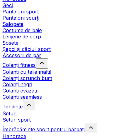
Geci
Pantaloni sport
Pantaloni scurți
Salopete
Costume de baie
Lenjerie de corp
Șosete
Șepci și căciuli sport
Accesorii de păr
Colanți fitness
Colanți cu talie înaltă
Colanți scrunch bum
Colanți negri
Colanți evazați
Colanți seamless
Tendințe
Seturi
Seturi sport
Îmbrăcăminte sport pentru bărbați
Hanorace