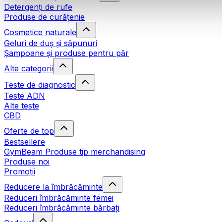
Detergenți de rufe
Produse de curățenie
Cosmetice naturale
Geluri de duș și săpunuri
Șampoane și produse pentru păr
Alte categorii
Teste de diagnostic
Teste ADN
Alte teste
CBD
Oferte de top
Bestsellere
GymBeam Produse tip merchandising
Produse noi
Promoții
Reducere la îmbrăcăminte
Reduceri îmbrăcăminte femei
Reduceri îmbrăcăminte bărbați