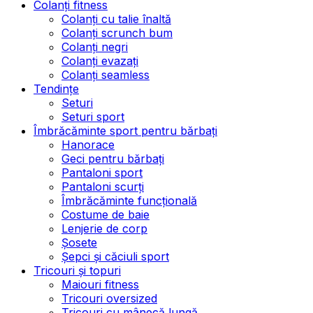
Colanți fitness
Colanți cu talie înaltă
Colanți scrunch bum
Colanți negri
Colanți evazați
Colanți seamless
Tendințe
Seturi
Seturi sport
Îmbrăcăminte sport pentru bărbați
Hanorace
Geci pentru bărbați
Pantaloni sport
Pantaloni scurți
Îmbrăcăminte funcțională
Costume de baie
Lenjerie de corp
Șosete
Șepci și căciuli sport
Tricouri și topuri
Maiouri fitness
Tricouri oversized
Tricouri cu mânecă lungă