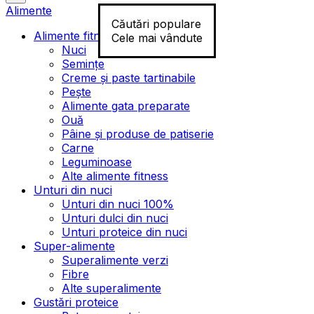
Alimente
Căutări populare
Alimente fitness
Cele mai vândute
Nuci
Semințe
Creme și paste tartinabile
Pește
Alimente gata preparate
Ouă
Pâine și produse de patiserie
Carne
Leguminoase
Alte alimente fitness
Unturi din nuci
Unturi din nuci 100%
Unturi dulci din nuci
Unturi proteice din nuci
Super-alimente
Superalimente verzi
Fibre
Alte superalimente
Gustări proteice