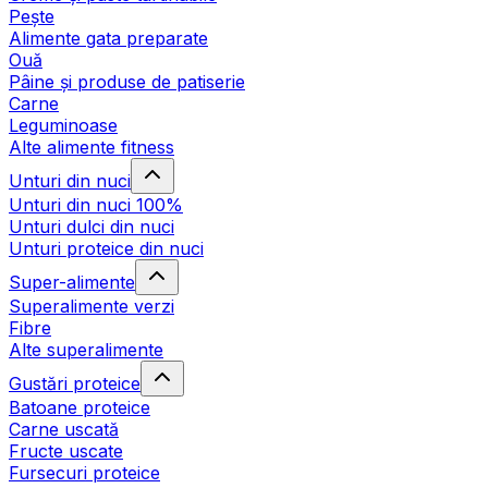
Pește
Alimente gata preparate
Ouă
Pâine și produse de patiserie
Carne
Leguminoase
Alte alimente fitness
Unturi din nuci
Unturi din nuci 100%
Unturi dulci din nuci
Unturi proteice din nuci
Super-alimente
Superalimente verzi
Fibre
Alte superalimente
Gustări proteice
Batoane proteice
Carne uscată
Fructe uscate
Fursecuri proteice