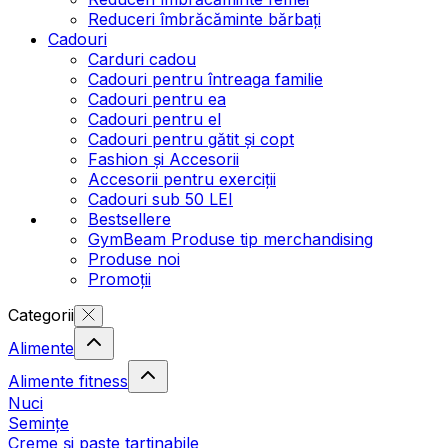
Reduceri îmbrăcăminte bărbați
Cadouri
Carduri cadou
Cadouri pentru întreaga familie
Cadouri pentru ea
Cadouri pentru el
Cadouri pentru gătit și copt
Fashion și Accesorii
Accesorii pentru exerciții
Cadouri sub 50 LEI
Bestsellere
GymBeam Produse tip merchandising
Produse noi
Promoții
Categorii
Alimente
Alimente fitness
Nuci
Semințe
Creme și paste tartinabile