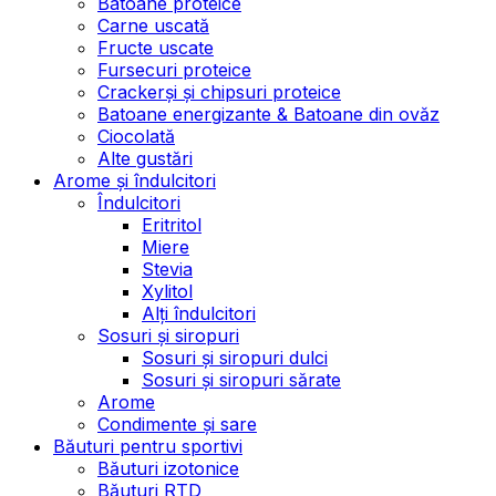
Batoane proteice
Carne uscată
Fructe uscate
Fursecuri proteice
Crackerși și chipsuri proteice
Batoane energizante & Batoane din ovăz
Ciocolată
Alte gustări
Arome și îndulcitori
Îndulcitori
Eritritol
Miere
Stevia
Xylitol
Alți îndulcitori
Sosuri și siropuri
Sosuri și siropuri dulci
Sosuri și siropuri sărate
Arome
Condimente și sare
Băuturi pentru sportivi
Băuturi izotonice
Băuturi RTD