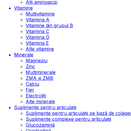
Alți aminoacizi
Vitamine
Multivitamine
Vitamina A
Vitamine din grupul B
Vitamina C
Vitamina D
Vitamina E
Alte vitamine
Minerale
Magneziu
Zinc
Multiminerale
ZMA și ZMB
Calciu
Fier
Electroliți
Alte minerale
Suplimente pentru articulații
Suplimente pentru articulații pe bază de colage
Suplimente complexe pentru articulații
Glucozamină
Condroitină