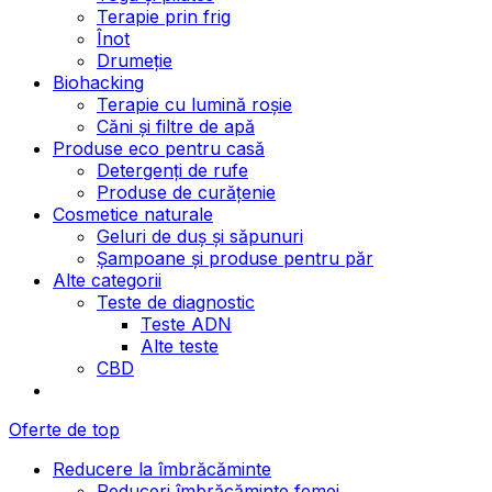
Terapie prin frig
Înot
Drumeție
Biohacking
Terapie cu lumină roșie
Căni și filtre de apă
Produse eco pentru casă
Detergenți de rufe
Produse de curățenie
Cosmetice naturale
Geluri de duș și săpunuri
Șampoane și produse pentru păr
Alte categorii
Teste de diagnostic
Teste ADN
Alte teste
CBD
Oferte de top
Reducere la îmbrăcăminte
Reduceri îmbrăcăminte femei