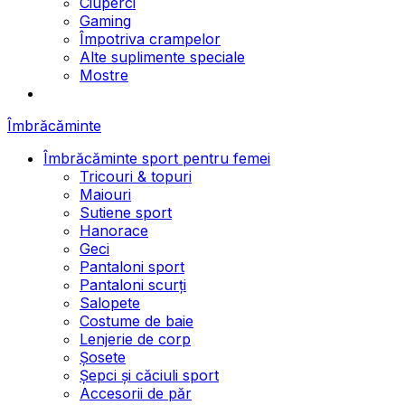
Ciuperci
Gaming
Împotriva crampelor
Alte suplimente speciale
Mostre
Îmbrăcăminte
Îmbrăcăminte sport pentru femei
Tricouri & topuri
Maiouri
Sutiene sport
Hanorace
Geci
Pantaloni sport
Pantaloni scurți
Salopete
Costume de baie
Lenjerie de corp
Șosete
Șepci și căciuli sport
Accesorii de păr