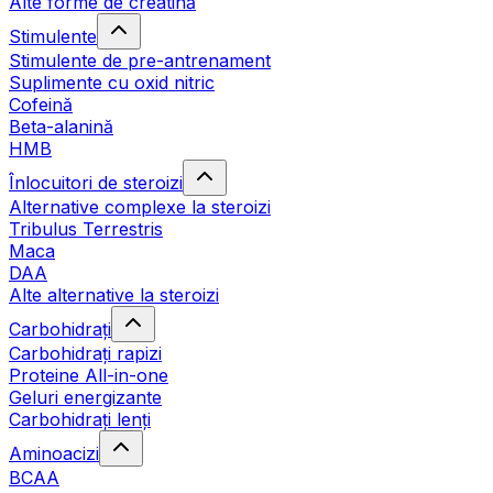
Alte forme de creatină
Stimulente
Stimulente de pre-antrenament
Suplimente cu oxid nitric
Cofeină
Beta-alanină
HMB
Înlocuitori de steroizi
Alternative complexe la steroizi
Tribulus Terrestris
Maca
DAA
Alte alternative la steroizi
Carbohidrați
Carbohidrați rapizi
Proteine All-in-one
Geluri energizante
Carbohidrați lenți
Aminoacizi
BCAA