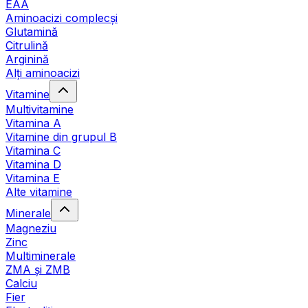
EAA
Aminoacizi complecși
Glutamină
Citrulină
Arginină
Alți aminoacizi
Vitamine
Multivitamine
Vitamina A
Vitamine din grupul B
Vitamina C
Vitamina D
Vitamina E
Alte vitamine
Minerale
Magneziu
Zinc
Multiminerale
ZMA și ZMB
Calciu
Fier