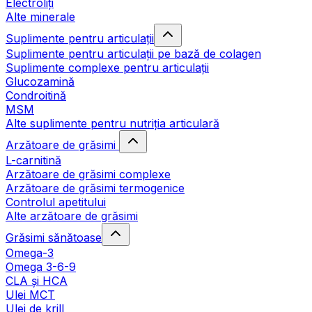
Electroliți
Alte minerale
Suplimente pentru articulații
Suplimente pentru articulații pe bază de colagen
Suplimente complexe pentru articulații
Glucozamină
Condroitină
MSM
Alte suplimente pentru nutriția articulară
Arzătoare de grăsimi
L-carnitină
Arzătoare de grăsimi complexe
Arzătoare de grăsimi termogenice
Controlul apetitului
Alte arzătoare de grăsimi
Grăsimi sănătoase
Omega-3
Omega 3-6-9
CLA şi HCA
Ulei MCT
Ulei de krill