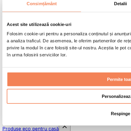
Pistoale de masaj
Consimțământ
Detalii
Instrumente de masaj
Role pentru masaj
Alte ajutoare pentru reabilitare
Acest site utilizează cookie-uri
Genți & rucsacuri
Folosim cookie-uri pentru a personaliza conținutul și anunțurile
Genți și accesorii pentru alimente
a analiza traficul. De asemenea, le oferim partenerilor de rețel
Genți pentru sala de sport
Rucsacuri
privire la modul în care folosiți site-ul nostru. Aceștia le pot
în urma folosirii serviciilor lor.
Accesorii în funcție de activitate
Alergare
Sporturi de contact
Ciclism
Permite toa
Yoga și pilates
Terapie prin frig
Înot
Personalizeaz
Drumeție
Biohacking
Respinge
Terapie cu lumină roșie
Căni și filtre de apă
Produse eco pentru casă