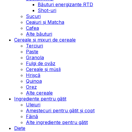
Băuturi energizante RTD
Shot-uri
Sucuri
Ceaiuri și Matcha
Cafea
Alte băuturi
Cereale și mixuri de cereale
Terciuri
Paste
Granola
Fulgi de ovăz
Cereale și müsli
Hrișcă
Quinoa
Orez
Alte cereale
Ingrediente pentru gătit
Uleiuri
Amestecuri pentru gătit și copt
Făină
Alte ingrediente pentru gătit
Diete