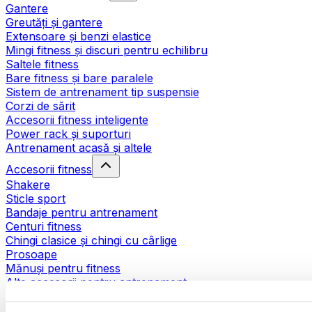
Gantere
Greutăți și gantere
Extensoare și benzi elastice
Mingi fitness și discuri pentru echilibru
Saltele fitness
Bare fitness și bare paralele
Sistem de antrenament tip suspensie
Corzi de sărit
Accesorii fitness inteligente
Power rack și suporturi
Antrenament acasă și altele
Accesorii fitness
Shakere
Sticle sport
Bandaje pentru antrenament
Centuri fitness
Chingi clasice și chingi cu cârlige
Prosoape
Mănuși pentru fitness
Alte accesorii pentru antrenament
Ajutoare pentru reabilitare