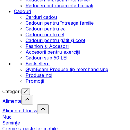
Reduceri îmbrăcăminte bărbați
Cadouri
Carduri cadou
Cadouri pentru întreaga familie
Cadouri pentru ea
Cadouri pentru el
Cadouri pentru gătit și copt
Fashion și Accesorii
Accesorii pentru exerciții
Cadouri sub 50 LEI
Bestsellere
GymBeam Produse tip merchandising
Produse noi
Promoții
Categorii
Alimente
Alimente fitness
Nuci
Semințe
Creme și paste tartinabile