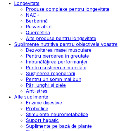
Longevitate
Produse complexe pentru longevitate
NAD+
Berberină
Resveratrol
Quercetină
Alte produse pentru longevitate
Suplimente nutritive pentru obiectivele voastre
Dezvoltarea masei musculare
Pentru pierderea în greutate
Îmbunătățirea performanței
Pentru susținerea imunității
Susținerea regenerării
Pentru un somn mai bun
Păr, unghii și piele
Anti-stres
Alte suplimente
Enzime digestive
Probiotice
Stimulente neurometabolice
Suport hepatic
Suplimente pe bază de plante