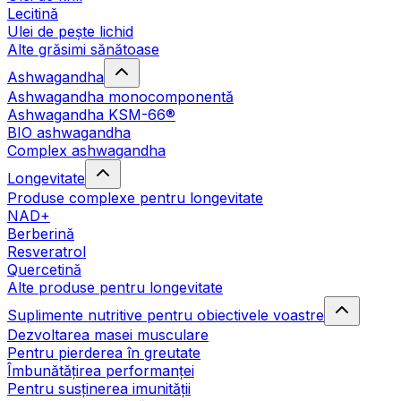
Lecitină
Ulei de pește lichid
Alte grăsimi sănătoase
Ashwagandha
Ashwagandha monocomponentă
Ashwagandha KSM-66®
BIO ashwagandha
Complex ashwagandha
Longevitate
Produse complexe pentru longevitate
NAD+
Berberină
Resveratrol
Quercetină
Alte produse pentru longevitate
Suplimente nutritive pentru obiectivele voastre
Dezvoltarea masei musculare
Pentru pierderea în greutate
Îmbunătățirea performanței
Pentru susținerea imunității