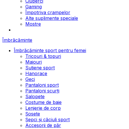
Ciuperci
Gaming
Împotriva crampelor
Alte suplimente speciale
Mostre
Îmbrăcăminte
Îmbrăcăminte sport pentru femei
Tricouri & topuri
Maiouri
Sutiene sport
Hanorace
Geci
Pantaloni sport
Pantaloni scurți
Salopete
Costume de baie
Lenjerie de corp
Șosete
Șepci și căciuli sport
Accesorii de păr