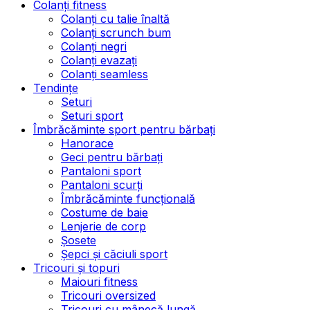
Colanți fitness
Colanți cu talie înaltă
Colanți scrunch bum
Colanți negri
Colanți evazați
Colanți seamless
Tendințe
Seturi
Seturi sport
Îmbrăcăminte sport pentru bărbați
Hanorace
Geci pentru bărbați
Pantaloni sport
Pantaloni scurți
Îmbrăcăminte funcțională
Costume de baie
Lenjerie de corp
Șosete
Șepci și căciuli sport
Tricouri și topuri
Maiouri fitness
Tricouri oversized
Tricouri cu mânecă lungă