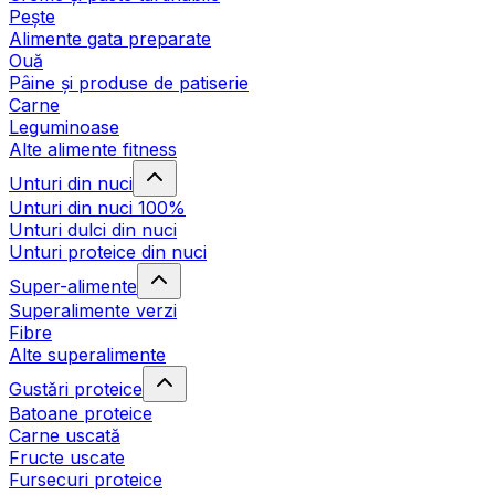
Pește
Alimente gata preparate
Ouă
Pâine și produse de patiserie
Carne
Leguminoase
Alte alimente fitness
Unturi din nuci
Unturi din nuci 100%
Unturi dulci din nuci
Unturi proteice din nuci
Super-alimente
Superalimente verzi
Fibre
Alte superalimente
Gustări proteice
Batoane proteice
Carne uscată
Fructe uscate
Fursecuri proteice