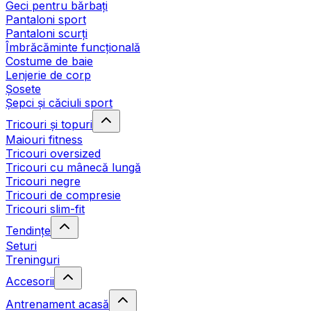
Geci pentru bărbați
Pantaloni sport
Pantaloni scurți
Îmbrăcăminte funcțională
Costume de baie
Lenjerie de corp
Șosete
Șepci și căciuli sport
Tricouri și topuri
Maiouri fitness
Tricouri oversized
Tricouri cu mânecă lungă
Tricouri negre
Tricouri de compresie
Tricouri slim-fit
Tendințe
Seturi
Treninguri
Accesorii
Antrenament acasă