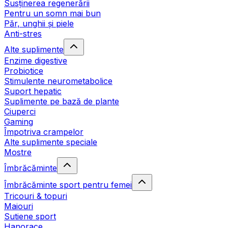
Susținerea regenerării
Pentru un somn mai bun
Păr, unghii și piele
Anti-stres
Alte suplimente
Enzime digestive
Probiotice
Stimulente neurometabolice
Suport hepatic
Suplimente pe bază de plante
Ciuperci
Gaming
Împotriva crampelor
Alte suplimente speciale
Mostre
Îmbrăcăminte
Îmbrăcăminte sport pentru femei
Tricouri & topuri
Maiouri
Sutiene sport
Hanorace