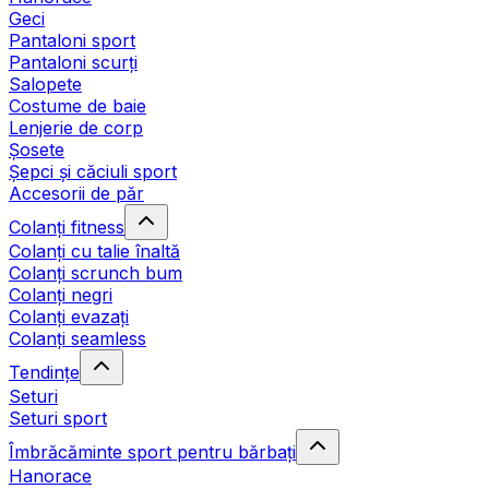
Geci
Pantaloni sport
Pantaloni scurți
Salopete
Costume de baie
Lenjerie de corp
Șosete
Șepci și căciuli sport
Accesorii de păr
Colanți fitness
Colanți cu talie înaltă
Colanți scrunch bum
Colanți negri
Colanți evazați
Colanți seamless
Tendințe
Seturi
Seturi sport
Îmbrăcăminte sport pentru bărbați
Hanorace