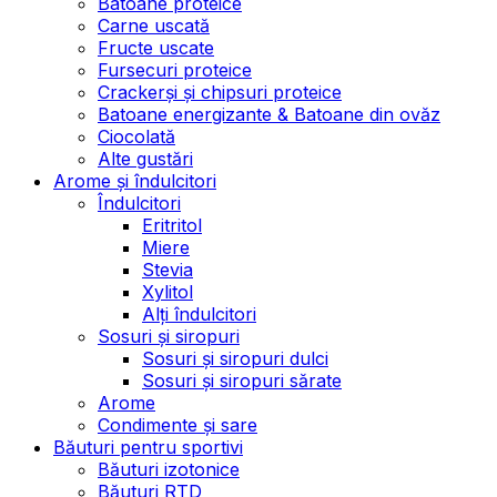
Batoane proteice
Carne uscată
Fructe uscate
Fursecuri proteice
Crackerși și chipsuri proteice
Batoane energizante & Batoane din ovăz
Ciocolată
Alte gustări
Arome și îndulcitori
Îndulcitori
Eritritol
Miere
Stevia
Xylitol
Alți îndulcitori
Sosuri și siropuri
Sosuri și siropuri dulci
Sosuri și siropuri sărate
Arome
Condimente și sare
Băuturi pentru sportivi
Băuturi izotonice
Băuturi RTD