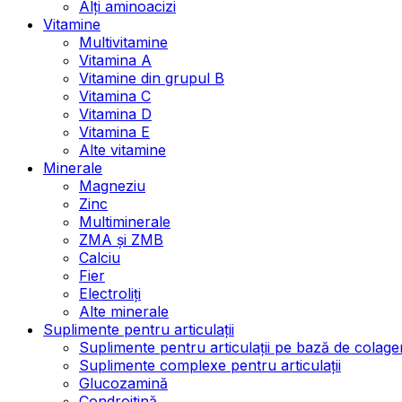
Alți aminoacizi
Vitamine
Multivitamine
Vitamina A
Vitamine din grupul B
Vitamina C
Vitamina D
Vitamina E
Alte vitamine
Minerale
Magneziu
Zinc
Multiminerale
ZMA și ZMB
Calciu
Fier
Electroliți
Alte minerale
Suplimente pentru articulații
Suplimente pentru articulații pe bază de colage
Suplimente complexe pentru articulații
Glucozamină
Condroitină