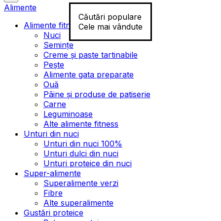
Alimente
Căutări populare
Alimente fitness
Cele mai vândute
Nuci
Semințe
Creme și paste tartinabile
Pește
Alimente gata preparate
Ouă
Pâine și produse de patiserie
Carne
Leguminoase
Alte alimente fitness
Unturi din nuci
Unturi din nuci 100%
Unturi dulci din nuci
Unturi proteice din nuci
Super-alimente
Superalimente verzi
Fibre
Alte superalimente
Gustări proteice