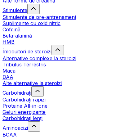
Alte forme de creatină
Stimulente
Stimulente de pre-antrenament
Suplimente cu oxid nitric
Cofeină
Beta-alanină
HMB
Înlocuitori de steroizi
Alternative complexe la steroizi
Tribulus Terrestris
Maca
DAA
Alte alternative la steroizi
Carbohidrați
Carbohidrați rapizi
Proteine All-in-one
Geluri energizante
Carbohidrați lenți
Aminoacizi
BCAA