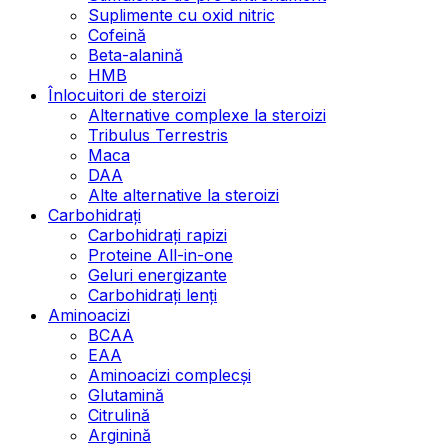
Suplimente cu oxid nitric
Cofeină
Beta-alanină
HMB
Înlocuitori de steroizi
Alternative complexe la steroizi
Tribulus Terrestris
Maca
DAA
Alte alternative la steroizi
Carbohidrați
Carbohidrați rapizi
Proteine All-in-one
Geluri energizante
Carbohidrați lenți
Aminoacizi
BCAA
EAA
Aminoacizi complecși
Glutamină
Citrulină
Arginină