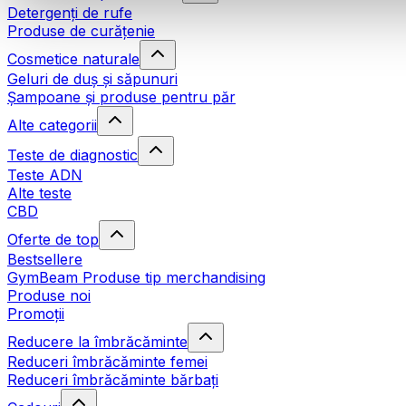
Detergenți de rufe
Produse de curățenie
Cosmetice naturale
Geluri de duș și săpunuri
Șampoane și produse pentru păr
Alte categorii
Teste de diagnostic
Teste ADN
Alte teste
CBD
Oferte de top
Bestsellere
GymBeam Produse tip merchandising
Produse noi
Promoții
Reducere la îmbrăcăminte
Reduceri îmbrăcăminte femei
Reduceri îmbrăcăminte bărbați