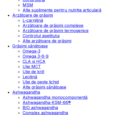
MSM
Alte suplimente pentru nutriția articulară
Arzătoare de grăsimi
L-carnitină
Arzătoare de grăsimi complexe
Arzătoare de grăsimi termogenice
Controlul apetitului
Alte arzătoare de grăsimi
Grăsimi sănătoase
Omega-3
Omega 3-6-9
CLA şi HCA
Ulei MCT
Ulei de krill
Lecitină
Ulei de pește lichid
Alte grăsimi sănătoase
Ashwagandha
Ashwagandha monocomponentă
Ashwagandha KSM-66®
BIO ashwagandha
Complex ashwagandha