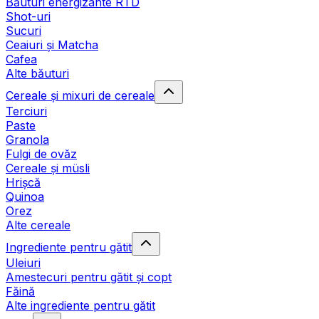
Băuturi energizante RTD
Shot-uri
Sucuri
Ceaiuri și Matcha
Cafea
Alte băuturi
Cereale și mixuri de cereale
Terciuri
Paste
Granola
Fulgi de ovăz
Cereale și müsli
Hrișcă
Quinoa
Orez
Alte cereale
Ingrediente pentru gătit
Uleiuri
Amestecuri pentru gătit și copt
Făină
Alte ingrediente pentru gătit