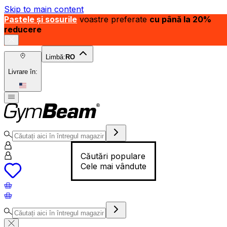
Skip to main content
Pastele și sosurile
voastre preferate
cu până la 20%
reducere
Limbă:
RO
Livrare în:
Căutări populare
Cele mai vândute