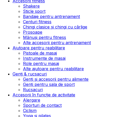
Accesorii fitness
Shakere
Sticle sport
Bandaje pentru antrenament
Centuri fitness
Chingi clasice și chingi cu cârlige
Prosoape
Mănuși pentru fitness
Alte accesorii pentru antrenament
Ajutoare pentru reabilitare
Pistoale de masaj
Instrumente de masaj
Role pentru masaj
Alte ajutoare pentru reabilitare
Genți & rucsacuri
Genți și accesorii pentru alimente
Genți pentru sala de sport
Rucsacuri
Accesorii în funcție de activitate
Alergare
Sporturi de contact
Ciclism
Yoga și pilates