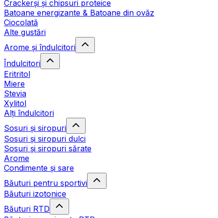
Crackerși și chipsuri proteice
Batoane energizante & Batoane din ovăz
Ciocolată
Alte gustări
Arome și îndulcitori
Îndulcitori
Eritritol
Miere
Stevia
Xylitol
Alți îndulcitori
Sosuri și siropuri
Sosuri și siropuri dulci
Sosuri și siropuri sărate
Arome
Condimente și sare
Băuturi pentru sportivi
Băuturi izotonice
Băuturi RTD