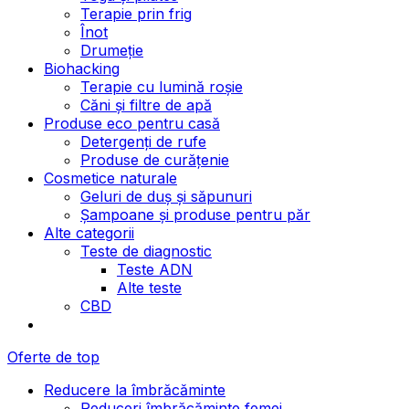
Terapie prin frig
Înot
Drumeție
Biohacking
Terapie cu lumină roșie
Căni și filtre de apă
Produse eco pentru casă
Detergenți de rufe
Produse de curățenie
Cosmetice naturale
Geluri de duș și săpunuri
Șampoane și produse pentru păr
Alte categorii
Teste de diagnostic
Teste ADN
Alte teste
CBD
Oferte de top
Reducere la îmbrăcăminte
Reduceri îmbrăcăminte femei