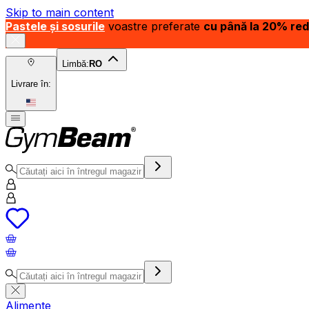
Skip to main content
Pastele și sosurile
voastre preferate
cu până la 20% re
Limbă:
RO
Livrare în:
Alimente