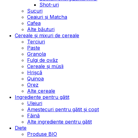
Shot-uri
Sucuri
Ceaiuri și Matcha
Cafea
Alte băuturi
Cereale și mixuri de cereale
Terciuri
Paste
Granola
Fulgi de ovăz
Cereale și müsli
Hrișcă
Quinoa
Orez
Alte cereale
Ingrediente pentru gătit
Uleiuri
Amestecuri pentru gătit și copt
Făină
Alte ingrediente pentru gătit
Diete
Produse BIO