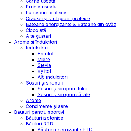
Carne uscată
Fructe uscate
Fursecuri proteice
Crackerși și chipsuri proteice
Batoane energizante & Batoane din ovăz
Ciocolată
Alte gustări
Arome și îndulcitori
Îndulcitori
Eritritol
Miere
Stevia
Xylitol
Alți îndulcitori
Sosuri și siropuri
Sosuri și siropuri dulci
Sosuri și siropuri sărate
Arome
Condimente și sare
Băuturi pentru sportivi
Băuturi izotonice
Băuturi RTD
Băuturi energizante RTD