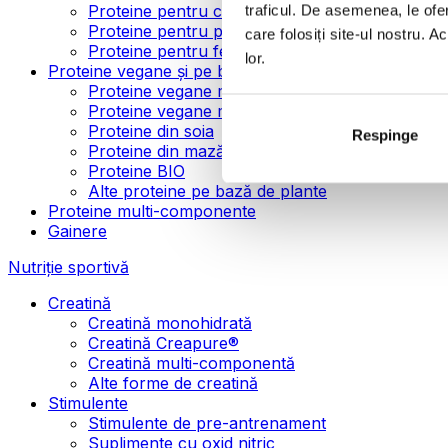
Proteine pentru creșterea masei musculare
traficul. De asemenea, le ofer
Proteine pentru pierderea în greutate
care folosiți site-ul nostru. A
Proteine pentru femei
lor.
Proteine vegane și pe bază de plante
Proteine vegane mono-componente
Proteine vegane multi-componente
Proteine din soia
Respinge
Proteine din mazăre
Proteine BIO
Alte proteine pe bază de plante
Proteine multi-componente
Gainere
Nutriție sportivă
Creatină
Creatină monohidrată
Creatină Creapure®
Creatină multi-componentă
Alte forme de creatină
Stimulente
Stimulente de pre-antrenament
Suplimente cu oxid nitric