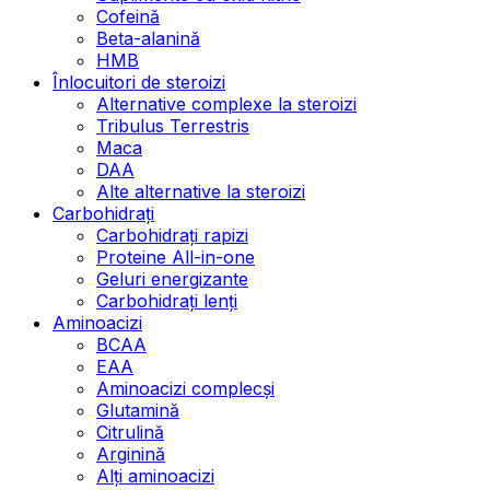
Cofeină
Beta-alanină
HMB
Înlocuitori de steroizi
Alternative complexe la steroizi
Tribulus Terrestris
Maca
DAA
Alte alternative la steroizi
Carbohidrați
Carbohidrați rapizi
Proteine All-in-one
Geluri energizante
Carbohidrați lenți
Aminoacizi
BCAA
EAA
Aminoacizi complecși
Glutamină
Citrulină
Arginină
Alți aminoacizi