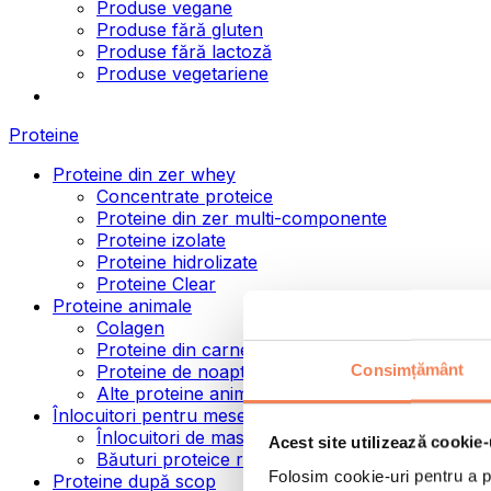
Produse vegane
Produse fără gluten
Produse fără lactoză
Produse vegetariene
Proteine
Proteine din zer whey
Concentrate proteice
Proteine din zer multi-componente
Proteine izolate
Proteine hidrolizate
Proteine Clear
Proteine animale
Colagen
Proteine din carne de vită
Consimțământ
Proteine de noapte
Alte proteine animale
Înlocuitori pentru mese
Înlocuitori de masă pulbere
Acest site utilizează cookie-
Băuturi proteice ready to drink
Folosim cookie-uri pentru a pe
Proteine după scop