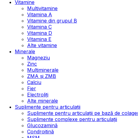
Vitamine
Multivitamine
Vitamina A
Vitamine din grupul B
Vitamina C
Vitamina D
Vitamina E
Alte vitamine
Minerale
Magneziu
Zinc
Multiminerale
ZMA și ZMB
Calciu
Fier
Electroliți
Alte minerale
Suplimente pentru articulații
Suplimente pentru articulații pe bază de colage
Suplimente complexe pentru articulații
Glucozamină
Condroitină
MSM