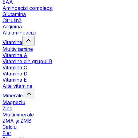
EAA
Aminoacizi complecși
Glutamină
Citrulină
Arginină
Alți aminoacizi
Vitamine
Multivitamine
Vitamina A
Vitamine din grupul B
Vitamina C
Vitamina D
Vitamina E
Alte vitamine
Minerale
Magneziu
Zinc
Multiminerale
ZMA și ZMB
Calciu
Fier