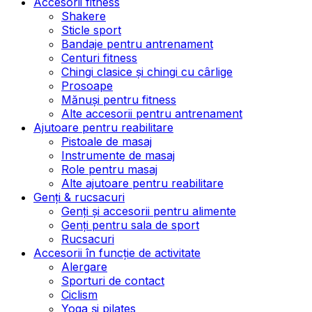
Accesorii fitness
Shakere
Sticle sport
Bandaje pentru antrenament
Centuri fitness
Chingi clasice și chingi cu cârlige
Prosoape
Mănuși pentru fitness
Alte accesorii pentru antrenament
Ajutoare pentru reabilitare
Pistoale de masaj
Instrumente de masaj
Role pentru masaj
Alte ajutoare pentru reabilitare
Genți & rucsacuri
Genți și accesorii pentru alimente
Genți pentru sala de sport
Rucsacuri
Accesorii în funcție de activitate
Alergare
Sporturi de contact
Ciclism
Yoga și pilates