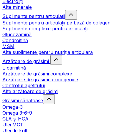
Electroliți
Alte minerale
Suplimente pentru articulații
Suplimente pentru articulații pe bază de colagen
Suplimente complexe pentru articulații
Glucozamină
Condroitină
MSM
Alte suplimente pentru nutriția articulară
Arzătoare de grăsimi
L-carnitină
Arzătoare de grăsimi complexe
Arzătoare de grăsimi termogenice
Controlul apetitului
Alte arzătoare de grăsimi
Grăsimi sănătoase
Omega-3
Omega 3-6-9
CLA şi HCA
Ulei MCT
Ulei de krill