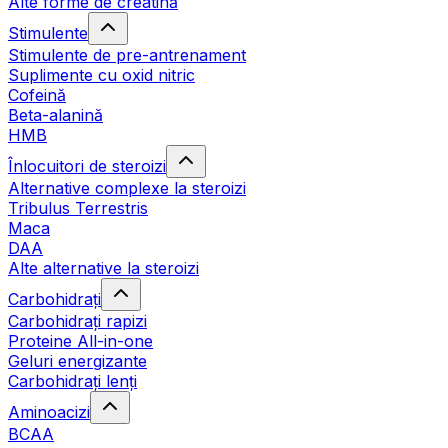
Alte forme de creatină
Stimulente
Stimulente de pre-antrenament
Suplimente cu oxid nitric
Cofeină
Beta-alanină
HMB
Înlocuitori de steroizi
Alternative complexe la steroizi
Tribulus Terrestris
Maca
DAA
Alte alternative la steroizi
Carbohidrați
Carbohidrați rapizi
Proteine All-in-one
Geluri energizante
Carbohidrați lenți
Aminoacizi
BCAA