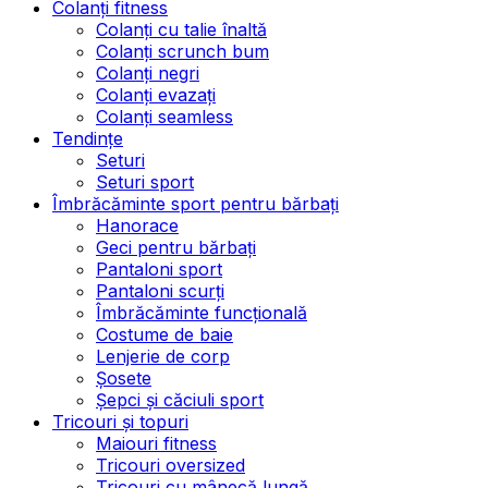
Colanți fitness
Colanți cu talie înaltă
Colanți scrunch bum
Colanți negri
Colanți evazați
Colanți seamless
Tendințe
Seturi
Seturi sport
Îmbrăcăminte sport pentru bărbați
Hanorace
Geci pentru bărbați
Pantaloni sport
Pantaloni scurți
Îmbrăcăminte funcțională
Costume de baie
Lenjerie de corp
Șosete
Șepci și căciuli sport
Tricouri și topuri
Maiouri fitness
Tricouri oversized
Tricouri cu mânecă lungă