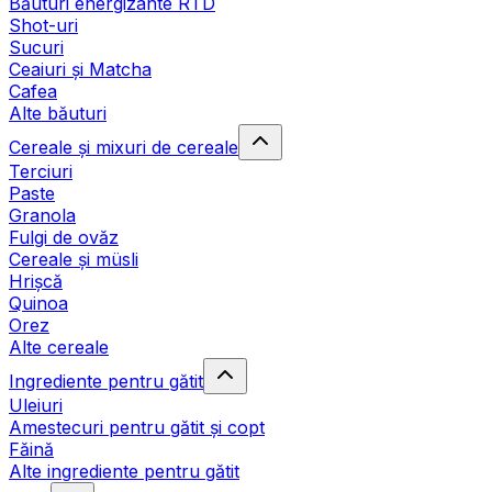
Băuturi energizante RTD
Shot-uri
Sucuri
Ceaiuri și Matcha
Cafea
Alte băuturi
Cereale și mixuri de cereale
Terciuri
Paste
Granola
Fulgi de ovăz
Cereale și müsli
Hrișcă
Quinoa
Orez
Alte cereale
Ingrediente pentru gătit
Uleiuri
Amestecuri pentru gătit și copt
Făină
Alte ingrediente pentru gătit