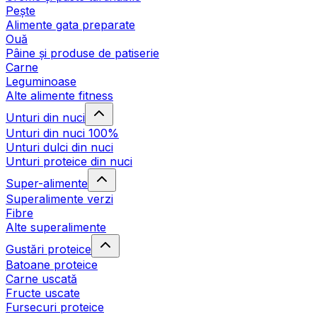
Pește
Alimente gata preparate
Ouă
Pâine și produse de patiserie
Carne
Leguminoase
Alte alimente fitness
Unturi din nuci
Unturi din nuci 100%
Unturi dulci din nuci
Unturi proteice din nuci
Super-alimente
Superalimente verzi
Fibre
Alte superalimente
Gustări proteice
Batoane proteice
Carne uscată
Fructe uscate
Fursecuri proteice