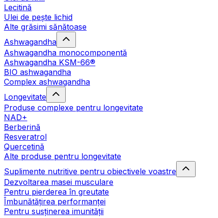
Lecitină
Ulei de pește lichid
Alte grăsimi sănătoase
Ashwagandha
Ashwagandha monocomponentă
Ashwagandha KSM-66®
BIO ashwagandha
Complex ashwagandha
Longevitate
Produse complexe pentru longevitate
NAD+
Berberină
Resveratrol
Quercetină
Alte produse pentru longevitate
Suplimente nutritive pentru obiectivele voastre
Dezvoltarea masei musculare
Pentru pierderea în greutate
Îmbunătățirea performanței
Pentru susținerea imunității