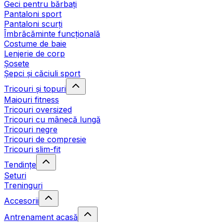
Geci pentru bărbați
Pantaloni sport
Pantaloni scurți
Îmbrăcăminte funcțională
Costume de baie
Lenjerie de corp
Șosete
Șepci și căciuli sport
Tricouri și topuri
Maiouri fitness
Tricouri oversized
Tricouri cu mânecă lungă
Tricouri negre
Tricouri de compresie
Tricouri slim-fit
Tendințe
Seturi
Treninguri
Accesorii
Antrenament acasă