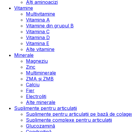
Alți aminoacizi
Vitamine
Multivitamine
Vitamina A
Vitamine din grupul B
Vitamina C
Vitamina D
Vitamina E
Alte vitamine
Minerale
Magneziu
Zinc
Multiminerale
ZMA și ZMB
Calciu
Fier
Electroliți
Alte minerale
Suplimente pentru articulații
Suplimente pentru articulații pe bază de colage
Suplimente complexe pentru articulații
Glucozamină
Condroitină