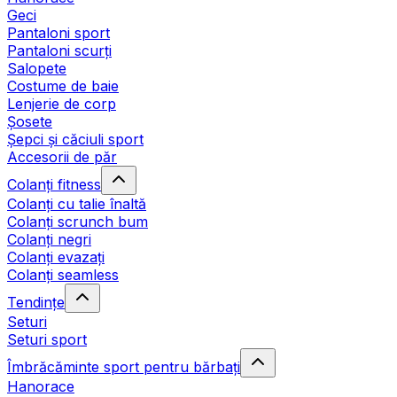
Geci
Pantaloni sport
Pantaloni scurți
Salopete
Costume de baie
Lenjerie de corp
Șosete
Șepci și căciuli sport
Accesorii de păr
Colanți fitness
Colanți cu talie înaltă
Colanți scrunch bum
Colanți negri
Colanți evazați
Colanți seamless
Tendințe
Seturi
Seturi sport
Îmbrăcăminte sport pentru bărbați
Hanorace