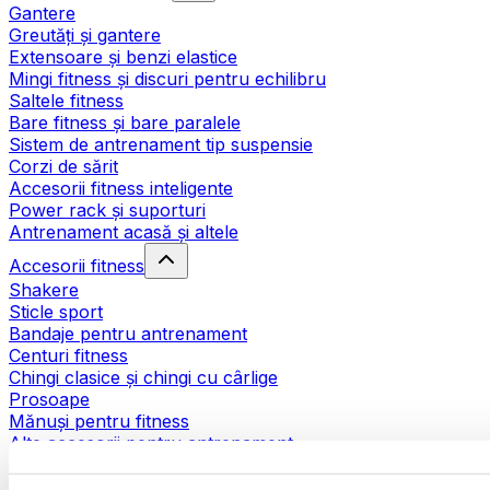
Gantere
Greutăți și gantere
Extensoare și benzi elastice
Mingi fitness și discuri pentru echilibru
Saltele fitness
Bare fitness și bare paralele
Sistem de antrenament tip suspensie
Corzi de sărit
Accesorii fitness inteligente
Power rack și suporturi
Antrenament acasă și altele
Accesorii fitness
Shakere
Sticle sport
Bandaje pentru antrenament
Centuri fitness
Chingi clasice și chingi cu cârlige
Prosoape
Mănuși pentru fitness
Alte accesorii pentru antrenament
Ajutoare pentru reabilitare