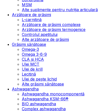
MSM
Alte suplimente pentru nutriția articulară
Arzătoare de grăsimi
L-carnitină
Arzătoare de grăsimi complexe
Arzătoare de grăsimi termogenice
Controlul apetitului
Alte arzătoare de grăsimi
Grăsimi sănătoase
Omega-3
Omega 3-6-9
CLA şi HCA
Ulei MCT
Ulei de krill
Lecitină
Ulei de pește lichid
Alte grăsimi sănătoase
Ashwagandha
Ashwagandha monocomponentă
Ashwagandha KSM-66®
BIO ashwagandha
Complex ashwagandha