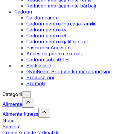
Reduceri îmbrăcăminte bărbați
Cadouri
Carduri cadou
Cadouri pentru întreaga familie
Cadouri pentru ea
Cadouri pentru el
Cadouri pentru gătit și copt
Fashion și Accesorii
Accesorii pentru exerciții
Cadouri sub 50 LEI
Bestsellere
GymBeam Produse tip merchandising
Produse noi
Promoții
Categorii
Alimente
Alimente fitness
Nuci
Semințe
Creme și paste tartinabile