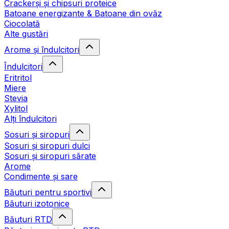
Crackerși și chipsuri proteice
Batoane energizante & Batoane din ovăz
Ciocolată
Alte gustări
Arome și îndulcitori
Îndulcitori
Eritritol
Miere
Stevia
Xylitol
Alți îndulcitori
Sosuri și siropuri
Sosuri și siropuri dulci
Sosuri și siropuri sărate
Arome
Condimente și sare
Băuturi pentru sportivi
Băuturi izotonice
Băuturi RTD