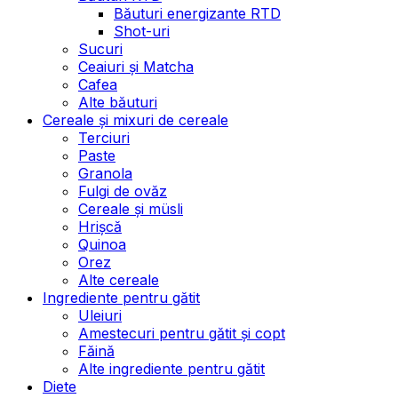
Băuturi energizante RTD
Shot-uri
Sucuri
Ceaiuri și Matcha
Cafea
Alte băuturi
Cereale și mixuri de cereale
Terciuri
Paste
Granola
Fulgi de ovăz
Cereale și müsli
Hrișcă
Quinoa
Orez
Alte cereale
Ingrediente pentru gătit
Uleiuri
Amestecuri pentru gătit și copt
Făină
Alte ingrediente pentru gătit
Diete