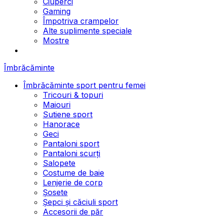
Ciuperci
Gaming
Împotriva crampelor
Alte suplimente speciale
Mostre
Îmbrăcăminte
Îmbrăcăminte sport pentru femei
Tricouri & topuri
Maiouri
Sutiene sport
Hanorace
Geci
Pantaloni sport
Pantaloni scurți
Salopete
Costume de baie
Lenjerie de corp
Șosete
Șepci și căciuli sport
Accesorii de păr