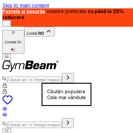
Skip to main content
Pastele și sosurile
voastre preferate
cu până la 20%
reducere
Limbă:
RO
Livrare în:
Căutări populare
Cele mai vândute