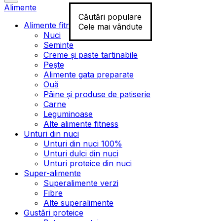
Alimente
Căutări populare
Alimente fitness
Cele mai vândute
Nuci
Semințe
Creme și paste tartinabile
Pește
Alimente gata preparate
Ouă
Pâine și produse de patiserie
Carne
Leguminoase
Alte alimente fitness
Unturi din nuci
Unturi din nuci 100%
Unturi dulci din nuci
Unturi proteice din nuci
Super-alimente
Superalimente verzi
Fibre
Alte superalimente
Gustări proteice