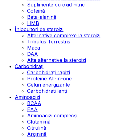
Suplimente cu oxid nitric
Cofeină
Beta-alanină
HMB
Înlocuitori de steroizi
Alternative complexe la steroizi
Tribulus Terrestris
Maca
DAA
Alte alternative la steroizi
Carbohidrați
Carbohidrați rapizi
Proteine All-in-one
Geluri energizante
Carbohidrați lenți
Aminoacizi
BCAA
EAA
Aminoacizi complecși
Glutamină
Citrulină
Arginină