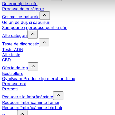
Detergenți de rufe
Produse de curățenie
Cosmetice naturale
Geluri de duș și săpunuri
Șampoane și produse pentru păr
Alte categorii
Teste de diagnostic
Teste ADN
Alte teste
CBD
Oferte de top
Bestsellere
GymBeam Produse tip merchandising
Produse noi
Promoții
Reducere la îmbrăcăminte
Reduceri îmbrăcăminte femei
Reduceri îmbrăcăminte bărbați