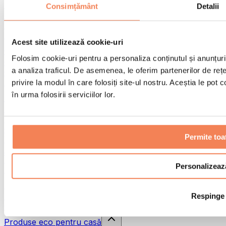
Pistoale de masaj
Consimțământ
Detalii
Instrumente de masaj
Role pentru masaj
Alte ajutoare pentru reabilitare
Acest site utilizează cookie-uri
Genți & rucsacuri
Folosim cookie-uri pentru a personaliza conținutul și anunțurile
Genți și accesorii pentru alimente
a analiza traficul. De asemenea, le oferim partenerilor de rețel
Genți pentru sala de sport
Rucsacuri
privire la modul în care folosiți site-ul nostru. Aceștia le pot
în urma folosirii serviciilor lor.
Accesorii în funcție de activitate
Alergare
Sporturi de contact
Ciclism
Permite toa
Yoga și pilates
Terapie prin frig
Înot
Personalizeaz
Drumeție
Biohacking
Respinge
Terapie cu lumină roșie
Căni și filtre de apă
Produse eco pentru casă