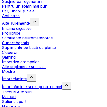
Susținerea regenerării
Pentru un somn mai bun
Păr, unghii și piele
Anti-stres
Alte suplimente
Enzime digestive
Probiotice
Stimulente neurometabolice
Suport hepatic
Suplimente pe bază de plante
Ciuperci
Gaming
Împotriva crampelor
Alte suplimente speciale
Mostre
Îmbrăcăminte
Îmbrăcăminte sport pentru femei
Tricouri & topuri
Maiouri
Sutiene sport
Hanorace