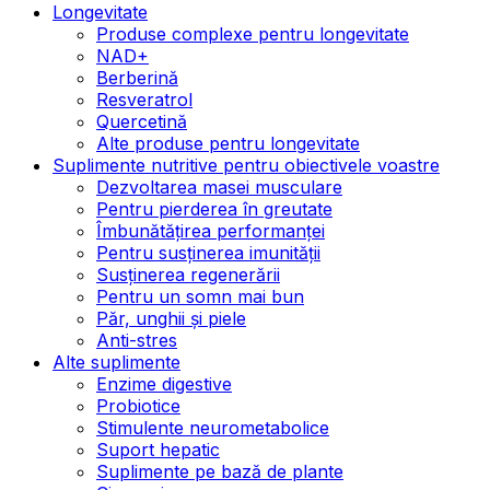
Longevitate
Produse complexe pentru longevitate
NAD+
Berberină
Resveratrol
Quercetină
Alte produse pentru longevitate
Suplimente nutritive pentru obiectivele voastre
Dezvoltarea masei musculare
Pentru pierderea în greutate
Îmbunătățirea performanței
Pentru susținerea imunității
Susținerea regenerării
Pentru un somn mai bun
Păr, unghii și piele
Anti-stres
Alte suplimente
Enzime digestive
Probiotice
Stimulente neurometabolice
Suport hepatic
Suplimente pe bază de plante