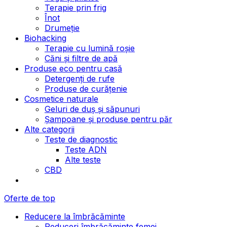
Terapie prin frig
Înot
Drumeție
Biohacking
Terapie cu lumină roșie
Căni și filtre de apă
Produse eco pentru casă
Detergenți de rufe
Produse de curățenie
Cosmetice naturale
Geluri de duș și săpunuri
Șampoane și produse pentru păr
Alte categorii
Teste de diagnostic
Teste ADN
Alte teste
CBD
Oferte de top
Reducere la îmbrăcăminte
Reduceri îmbrăcăminte femei