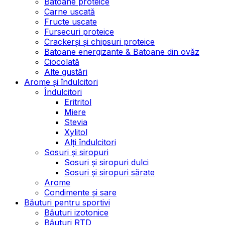
Batoane proteice
Carne uscată
Fructe uscate
Fursecuri proteice
Crackerși și chipsuri proteice
Batoane energizante & Batoane din ovăz
Ciocolată
Alte gustări
Arome și îndulcitori
Îndulcitori
Eritritol
Miere
Stevia
Xylitol
Alți îndulcitori
Sosuri și siropuri
Sosuri și siropuri dulci
Sosuri și siropuri sărate
Arome
Condimente și sare
Băuturi pentru sportivi
Băuturi izotonice
Băuturi RTD