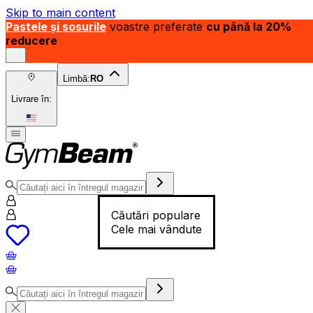
Skip to main content
Pastele și sosurile
voastre preferate
cu până la 20%
reducere
Limbă:
RO
Livrare în:
Căutări populare
Cele mai vândute