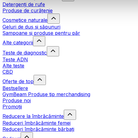
Detergenți de rufe
Produse de curățenie
Cosmetice naturale
Geluri de duș și săpunuri
Șampoane și produse pentru păr
Alte categorii
Teste de diagnostic
Teste ADN
Alte teste
CBD
Oferte de top
Bestsellere
GymBeam Produse tip merchandising
Produse noi
Promoții
Reducere la îmbrăcăminte
Reduceri îmbrăcăminte femei
Reduceri îmbrăcăminte bărbați