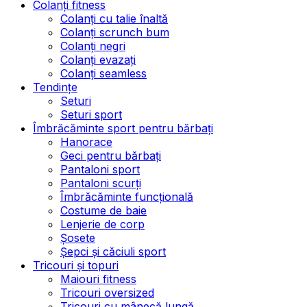
Colanți fitness
Colanți cu talie înaltă
Colanți scrunch bum
Colanți negri
Colanți evazați
Colanți seamless
Tendințe
Seturi
Seturi sport
Îmbrăcăminte sport pentru bărbați
Hanorace
Geci pentru bărbați
Pantaloni sport
Pantaloni scurți
Îmbrăcăminte funcțională
Costume de baie
Lenjerie de corp
Șosete
Șepci și căciuli sport
Tricouri și topuri
Maiouri fitness
Tricouri oversized
Tricouri cu mânecă lungă