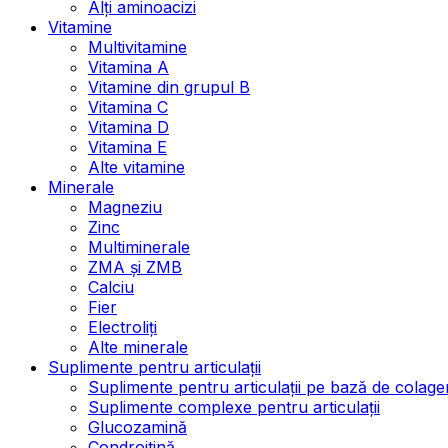
Alți aminoacizi
Vitamine
Multivitamine
Vitamina A
Vitamine din grupul B
Vitamina C
Vitamina D
Vitamina E
Alte vitamine
Minerale
Magneziu
Zinc
Multiminerale
ZMA și ZMB
Calciu
Fier
Electroliți
Alte minerale
Suplimente pentru articulații
Suplimente pentru articulații pe bază de colage
Suplimente complexe pentru articulații
Glucozamină
Condroitină