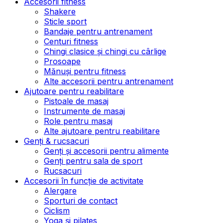
Accesorii fitness
Shakere
Sticle sport
Bandaje pentru antrenament
Centuri fitness
Chingi clasice și chingi cu cârlige
Prosoape
Mănuși pentru fitness
Alte accesorii pentru antrenament
Ajutoare pentru reabilitare
Pistoale de masaj
Instrumente de masaj
Role pentru masaj
Alte ajutoare pentru reabilitare
Genți & rucsacuri
Genți și accesorii pentru alimente
Genți pentru sala de sport
Rucsacuri
Accesorii în funcție de activitate
Alergare
Sporturi de contact
Ciclism
Yoga și pilates