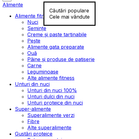
Alimente
Căutări populare
Alimente fitness
Cele mai vândute
Nuci
Semințe
Creme și paste tartinabile
Pește
Alimente gata preparate
Ouă
Pâine și produse de patiserie
Carne
Leguminoase
Alte alimente fitness
Unturi din nuci
Unturi din nuci 100%
Unturi dulci din nuci
Unturi proteice din nuci
Super-alimente
Superalimente verzi
Fibre
Alte superalimente
Gustări proteice