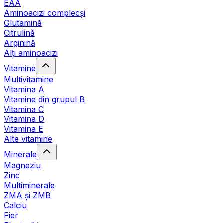
EAA
Aminoacizi complecși
Glutamină
Citrulină
Arginină
Alți aminoacizi
Vitamine
Multivitamine
Vitamina A
Vitamine din grupul B
Vitamina C
Vitamina D
Vitamina E
Alte vitamine
Minerale
Magneziu
Zinc
Multiminerale
ZMA și ZMB
Calciu
Fier