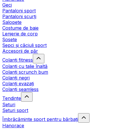
Geci
Pantaloni sport
Pantaloni scurți
Salopete
Costume de baie
Lenjerie de corp
Șosete
Șepci și căciuli sport
Accesorii de păr
Colanți fitness
Colanți cu talie înaltă
Colanți scrunch bum
Colanți negri
Colanți evazați
Colanți seamless
Tendințe
Seturi
Seturi sport
Îmbrăcăminte sport pentru bărbați
Hanorace