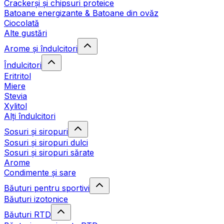
Crackerși și chipsuri proteice
Batoane energizante & Batoane din ovăz
Ciocolată
Alte gustări
Arome și îndulcitori
Îndulcitori
Eritritol
Miere
Stevia
Xylitol
Alți îndulcitori
Sosuri și siropuri
Sosuri și siropuri dulci
Sosuri și siropuri sărate
Arome
Condimente și sare
Băuturi pentru sportivi
Băuturi izotonice
Băuturi RTD