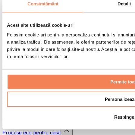
Pistoale de masaj
Consimțământ
Detalii
Instrumente de masaj
Role pentru masaj
Alte ajutoare pentru reabilitare
Acest site utilizează cookie-uri
Genți & rucsacuri
Folosim cookie-uri pentru a personaliza conținutul și anunțurile
Genți și accesorii pentru alimente
a analiza traficul. De asemenea, le oferim partenerilor de rețel
Genți pentru sala de sport
Rucsacuri
privire la modul în care folosiți site-ul nostru. Aceștia le pot
în urma folosirii serviciilor lor.
Accesorii în funcție de activitate
Alergare
Sporturi de contact
Ciclism
Permite toa
Yoga și pilates
Terapie prin frig
Înot
Personalizeaz
Drumeție
Biohacking
Respinge
Terapie cu lumină roșie
Căni și filtre de apă
Produse eco pentru casă