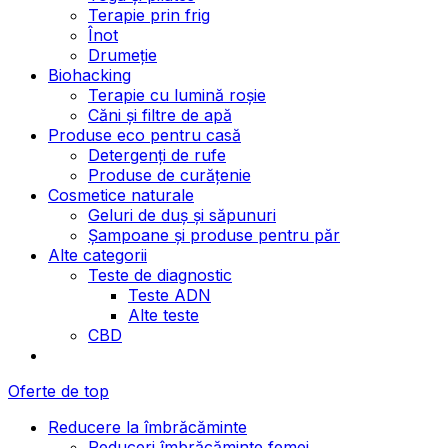
Terapie prin frig
Înot
Drumeție
Biohacking
Terapie cu lumină roșie
Căni și filtre de apă
Produse eco pentru casă
Detergenți de rufe
Produse de curățenie
Cosmetice naturale
Geluri de duș și săpunuri
Șampoane și produse pentru păr
Alte categorii
Teste de diagnostic
Teste ADN
Alte teste
CBD
Oferte de top
Reducere la îmbrăcăminte
Reduceri îmbrăcăminte femei