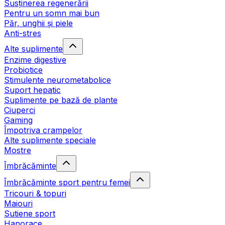
Susținerea regenerării
Pentru un somn mai bun
Păr, unghii și piele
Anti-stres
Alte suplimente
Enzime digestive
Probiotice
Stimulente neurometabolice
Suport hepatic
Suplimente pe bază de plante
Ciuperci
Gaming
Împotriva crampelor
Alte suplimente speciale
Mostre
Îmbrăcăminte
Îmbrăcăminte sport pentru femei
Tricouri & topuri
Maiouri
Sutiene sport
Hanorace