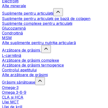
Electroliți
Alte minerale
Suplimente pentru articulații
Suplimente pentru articulații pe bază de colagen
Suplimente complexe pentru articulații
Glucozamină
Condroitină
MSM
Alte suplimente pentru nutriția articulară
Arzătoare de grăsimi
L-carnitină
Arzătoare de grăsimi complexe
Arzătoare de grăsimi termogenice
Controlul apetitului
Alte arzătoare de grăsimi
Grăsimi sănătoase
Omega-3
Omega 3-6-9
CLA şi HCA
Ulei MCT
Ulei de krill