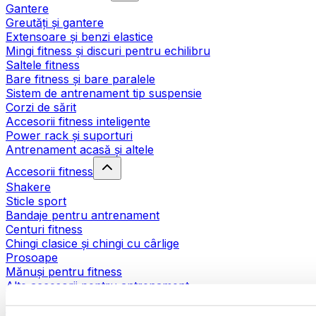
Gantere
Greutăți și gantere
Extensoare și benzi elastice
Mingi fitness și discuri pentru echilibru
Saltele fitness
Bare fitness și bare paralele
Sistem de antrenament tip suspensie
Corzi de sărit
Accesorii fitness inteligente
Power rack și suporturi
Antrenament acasă și altele
Accesorii fitness
Shakere
Sticle sport
Bandaje pentru antrenament
Centuri fitness
Chingi clasice și chingi cu cârlige
Prosoape
Mănuși pentru fitness
Alte accesorii pentru antrenament
Ajutoare pentru reabilitare