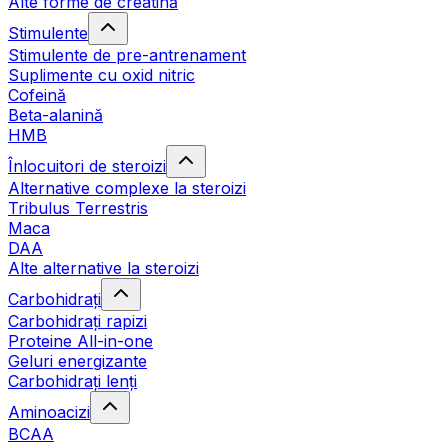
Alte forme de creatină
Stimulente
Stimulente de pre-antrenament
Suplimente cu oxid nitric
Cofeină
Beta-alanină
HMB
Înlocuitori de steroizi
Alternative complexe la steroizi
Tribulus Terrestris
Maca
DAA
Alte alternative la steroizi
Carbohidrați
Carbohidrați rapizi
Proteine All-in-one
Geluri energizante
Carbohidrați lenți
Aminoacizi
BCAA