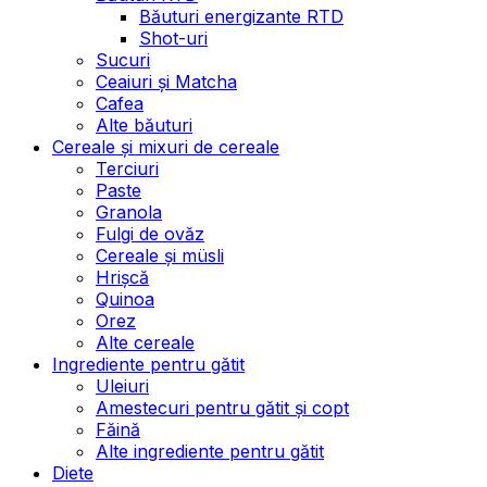
Băuturi energizante RTD
Shot-uri
Sucuri
Ceaiuri și Matcha
Cafea
Alte băuturi
Cereale și mixuri de cereale
Terciuri
Paste
Granola
Fulgi de ovăz
Cereale și müsli
Hrișcă
Quinoa
Orez
Alte cereale
Ingrediente pentru gătit
Uleiuri
Amestecuri pentru gătit și copt
Făină
Alte ingrediente pentru gătit
Diete