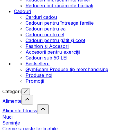
Reduceri îmbrăcăminte bărbați
Cadouri
Carduri cadou
Cadouri pentru întreaga familie
Cadouri pentru ea
Cadouri pentru el
Cadouri pentru gătit și copt
Fashion și Accesorii
Accesorii pentru exerciții
Cadouri sub 50 LEI
Bestsellere
GymBeam Produse tip merchandising
Produse noi
Promoții
Categorii
Alimente
Alimente fitness
Nuci
Semințe
Creme și paste tartinabile