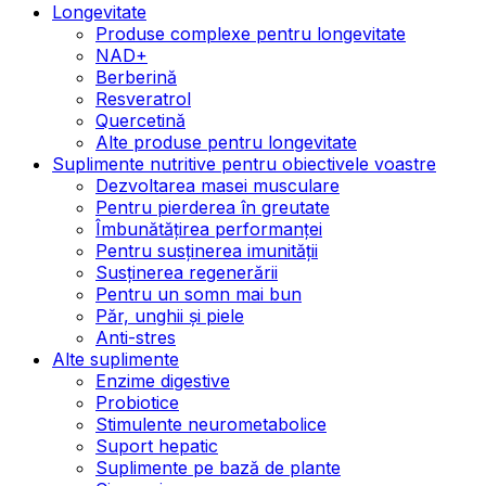
Longevitate
Produse complexe pentru longevitate
NAD+
Berberină
Resveratrol
Quercetină
Alte produse pentru longevitate
Suplimente nutritive pentru obiectivele voastre
Dezvoltarea masei musculare
Pentru pierderea în greutate
Îmbunătățirea performanței
Pentru susținerea imunității
Susținerea regenerării
Pentru un somn mai bun
Păr, unghii și piele
Anti-stres
Alte suplimente
Enzime digestive
Probiotice
Stimulente neurometabolice
Suport hepatic
Suplimente pe bază de plante