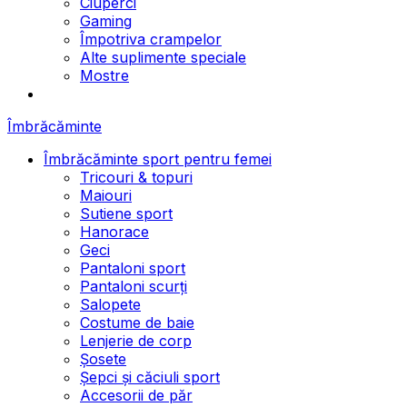
Ciuperci
Gaming
Împotriva crampelor
Alte suplimente speciale
Mostre
Îmbrăcăminte
Îmbrăcăminte sport pentru femei
Tricouri & topuri
Maiouri
Sutiene sport
Hanorace
Geci
Pantaloni sport
Pantaloni scurți
Salopete
Costume de baie
Lenjerie de corp
Șosete
Șepci și căciuli sport
Accesorii de păr