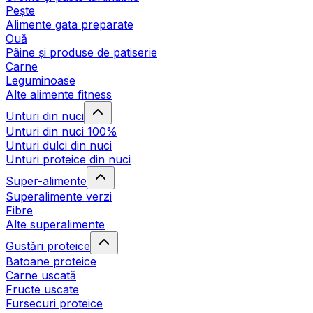
Pește
Alimente gata preparate
Ouă
Pâine și produse de patiserie
Carne
Leguminoase
Alte alimente fitness
Unturi din nuci
Unturi din nuci 100%
Unturi dulci din nuci
Unturi proteice din nuci
Super-alimente
Superalimente verzi
Fibre
Alte superalimente
Gustări proteice
Batoane proteice
Carne uscată
Fructe uscate
Fursecuri proteice