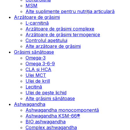
MSM
Alte suplimente pentru nutriția articulară
Arzătoare de grăsimi
L-carnitină
Arzătoare de grăsimi complexe
Arzătoare de grăsimi termogenice
Controlul apetitului
Alte arzătoare de grăsimi
Grăsimi sănătoase
Omega-3
Omega 3-6-9
CLA şi HCA
Ulei MCT
Ulei de krill
Lecitină
Ulei de pește lichid
Alte grăsimi sănătoase
Ashwagandha
Ashwagandha monocomponentă
Ashwagandha KSM-66®
BIO ashwagandha
Complex ashwagandha