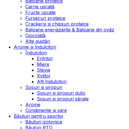
Batoane proteice
Carne uscată
Fructe uscate
Fursecuri proteice
Crackerși și chipsuri proteice
Batoane energizante & Batoane din ovăz
Ciocolată
Alte gustări
Arome și îndulcitori
Îndulcitori
Eritritol
Miere
Stevia
Xylitol
Alți îndulcitori
Sosuri și siropuri
Sosuri și siropuri dulci
Sosuri și siropuri sărate
Arome
Condimente și sare
Băuturi pentru sportivi
Băuturi izotonice
Băuturi RTD