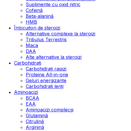
Suplimente cu oxid nitric
Cofeină
Beta-alanină
HMB
Înlocuitori de steroizi
Alternative complexe la steroizi
Tribulus Terrestris
Maca
DAA
Alte alternative la steroizi
Carbohidrați
Carbohidrați rapizi
Proteine All-in-one
Geluri energizante
Carbohidrați lenți
Aminoacizi
BCAA
EAA
Aminoacizi complecși
Glutamină
Citrulină
Arginină