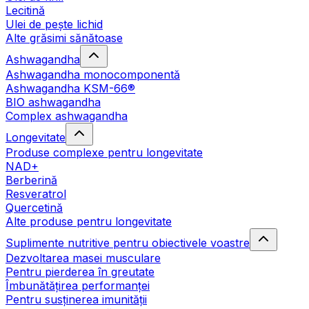
Lecitină
Ulei de pește lichid
Alte grăsimi sănătoase
Ashwagandha
Ashwagandha monocomponentă
Ashwagandha KSM-66®
BIO ashwagandha
Complex ashwagandha
Longevitate
Produse complexe pentru longevitate
NAD+
Berberină
Resveratrol
Quercetină
Alte produse pentru longevitate
Suplimente nutritive pentru obiectivele voastre
Dezvoltarea masei musculare
Pentru pierderea în greutate
Îmbunătățirea performanței
Pentru susținerea imunității