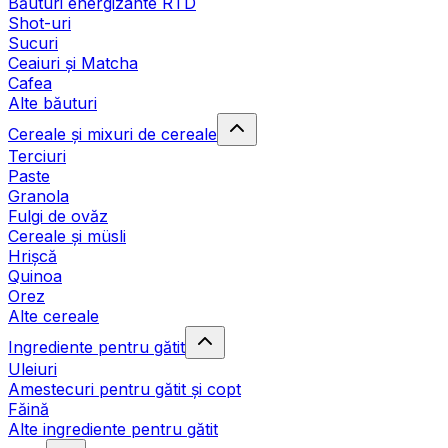
Băuturi energizante RTD
Shot-uri
Sucuri
Ceaiuri și Matcha
Cafea
Alte băuturi
Cereale și mixuri de cereale
Terciuri
Paste
Granola
Fulgi de ovăz
Cereale și müsli
Hrișcă
Quinoa
Orez
Alte cereale
Ingrediente pentru gătit
Uleiuri
Amestecuri pentru gătit și copt
Făină
Alte ingrediente pentru gătit