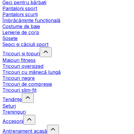
Geci pentru bărbați
Pantaloni sport
Pantaloni scurți
Îmbrăcăminte funcțională
Costume de baie
Lenjerie de corp
Șosete
Șepci și căciuli sport
Tricouri și topuri
Maiouri fitness
Tricouri oversized
Tricouri cu mânecă lungă
Tricouri negre
Tricouri de compresie
Tricouri slim-fit
Tendințe
Seturi
Treninguri
Accesorii
Antrenament acasă