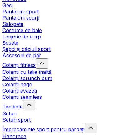
Geci
Pantaloni sport
Pantaloni scurți
Salopete
Costume de baie
Lenjerie de corp
Șosete
Șepci și căciuli sport
Accesorii de păr
Colanți fitness
Colanți cu talie înaltă
Colanți scrunch bum
Colanți negri
Colanți evazați
Colanți seamless
Tendințe
Seturi
Seturi sport
Îmbrăcăminte sport pentru bărbați
Hanorace