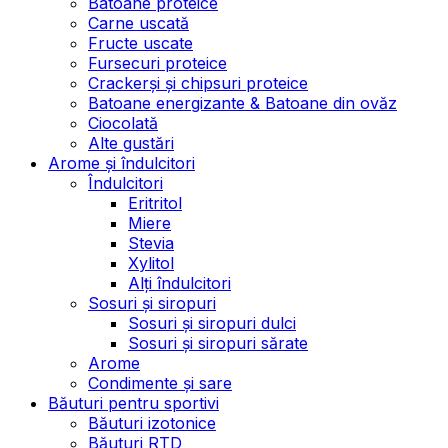
Batoane proteice
Carne uscată
Fructe uscate
Fursecuri proteice
Crackerși și chipsuri proteice
Batoane energizante & Batoane din ovăz
Ciocolată
Alte gustări
Arome și îndulcitori
Îndulcitori
Eritritol
Miere
Stevia
Xylitol
Alți îndulcitori
Sosuri și siropuri
Sosuri și siropuri dulci
Sosuri și siropuri sărate
Arome
Condimente și sare
Băuturi pentru sportivi
Băuturi izotonice
Băuturi RTD