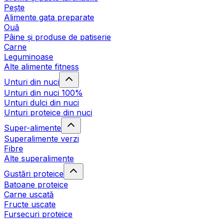
Pește
Alimente gata preparate
Ouă
Pâine și produse de patiserie
Carne
Leguminoase
Alte alimente fitness
Unturi din nuci
Unturi din nuci 100%
Unturi dulci din nuci
Unturi proteice din nuci
Super-alimente
Superalimente verzi
Fibre
Alte superalimente
Gustări proteice
Batoane proteice
Carne uscată
Fructe uscate
Fursecuri proteice