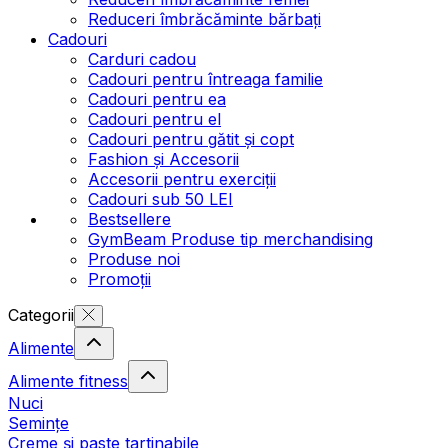
Reduceri îmbrăcăminte bărbați
Cadouri
Carduri cadou
Cadouri pentru întreaga familie
Cadouri pentru ea
Cadouri pentru el
Cadouri pentru gătit și copt
Fashion și Accesorii
Accesorii pentru exerciții
Cadouri sub 50 LEI
Bestsellere
GymBeam Produse tip merchandising
Produse noi
Promoții
Categorii
Alimente
Alimente fitness
Nuci
Semințe
Creme și paste tartinabile