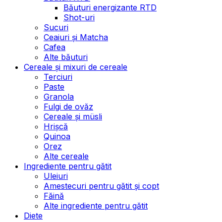
Băuturi energizante RTD
Shot-uri
Sucuri
Ceaiuri și Matcha
Cafea
Alte băuturi
Cereale și mixuri de cereale
Terciuri
Paste
Granola
Fulgi de ovăz
Cereale și müsli
Hrișcă
Quinoa
Orez
Alte cereale
Ingrediente pentru gătit
Uleiuri
Amestecuri pentru gătit și copt
Făină
Alte ingrediente pentru gătit
Diete