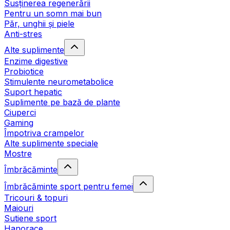
Susținerea regenerării
Pentru un somn mai bun
Păr, unghii și piele
Anti-stres
Alte suplimente
Enzime digestive
Probiotice
Stimulente neurometabolice
Suport hepatic
Suplimente pe bază de plante
Ciuperci
Gaming
Împotriva crampelor
Alte suplimente speciale
Mostre
Îmbrăcăminte
Îmbrăcăminte sport pentru femei
Tricouri & topuri
Maiouri
Sutiene sport
Hanorace