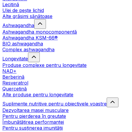
Lecitină
Ulei de pește lichid
Alte grăsimi sănătoase
Ashwagandha
Ashwagandha monocomponentă
Ashwagandha KSM-66®
BIO ashwagandha
Complex ashwagandha
Longevitate
Produse complexe pentru longevitate
NAD+
Berberină
Resveratrol
Quercetină
Alte produse pentru longevitate
Suplimente nutritive pentru obiectivele voastre
Dezvoltarea masei musculare
Pentru pierderea în greutate
Îmbunătățirea performanței
Pentru susținerea imunității