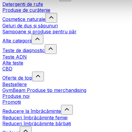
Detergenți de rufe
Produse de curățenie
Cosmetice naturale
Geluri de duș și săpunuri
Șampoane și produse pentru păr
Alte categorii
Teste de diagnostic
Teste ADN
Alte teste
CBD
Oferte de top
Bestsellere
GymBeam Produse tip merchandising
Produse noi
Promoții
Reducere la îmbrăcăminte
Reduceri îmbrăcăminte femei
Reduceri îmbrăcăminte bărbați