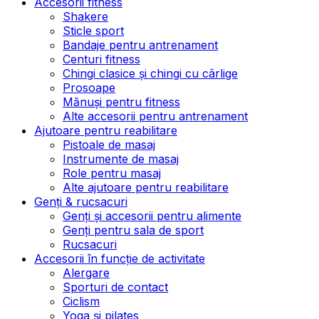
Accesorii fitness
Shakere
Sticle sport
Bandaje pentru antrenament
Centuri fitness
Chingi clasice și chingi cu cârlige
Prosoape
Mănuși pentru fitness
Alte accesorii pentru antrenament
Ajutoare pentru reabilitare
Pistoale de masaj
Instrumente de masaj
Role pentru masaj
Alte ajutoare pentru reabilitare
Genți & rucsacuri
Genți și accesorii pentru alimente
Genți pentru sala de sport
Rucsacuri
Accesorii în funcție de activitate
Alergare
Sporturi de contact
Ciclism
Yoga și pilates