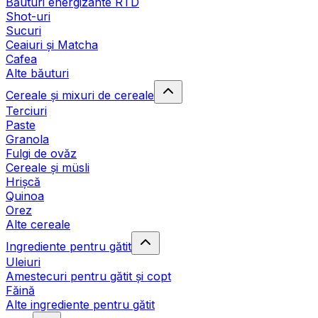
Băuturi energizante RTD
Shot-uri
Sucuri
Ceaiuri și Matcha
Cafea
Alte băuturi
Cereale și mixuri de cereale
Terciuri
Paste
Granola
Fulgi de ovăz
Cereale și müsli
Hrișcă
Quinoa
Orez
Alte cereale
Ingrediente pentru gătit
Uleiuri
Amestecuri pentru gătit și copt
Făină
Alte ingrediente pentru gătit