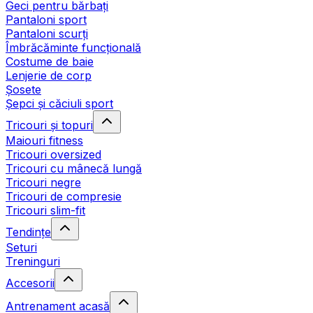
Geci pentru bărbați
Pantaloni sport
Pantaloni scurți
Îmbrăcăminte funcțională
Costume de baie
Lenjerie de corp
Șosete
Șepci și căciuli sport
Tricouri și topuri
Maiouri fitness
Tricouri oversized
Tricouri cu mânecă lungă
Tricouri negre
Tricouri de compresie
Tricouri slim-fit
Tendințe
Seturi
Treninguri
Accesorii
Antrenament acasă