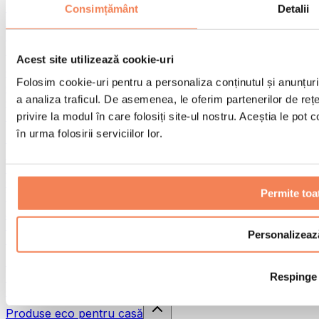
Pistoale de masaj
Consimțământ
Detalii
Instrumente de masaj
Role pentru masaj
Alte ajutoare pentru reabilitare
Acest site utilizează cookie-uri
Genți & rucsacuri
Folosim cookie-uri pentru a personaliza conținutul și anunțurile
Genți și accesorii pentru alimente
a analiza traficul. De asemenea, le oferim partenerilor de rețel
Genți pentru sala de sport
Rucsacuri
privire la modul în care folosiți site-ul nostru. Aceștia le pot
în urma folosirii serviciilor lor.
Accesorii în funcție de activitate
Alergare
Sporturi de contact
Ciclism
Permite toa
Yoga și pilates
Terapie prin frig
Înot
Personalizeaz
Drumeție
Biohacking
Respinge
Terapie cu lumină roșie
Căni și filtre de apă
Produse eco pentru casă