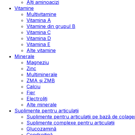
Alți aminoacizi
Vitamine
Multivitamine
Vitamina A
Vitamine din grupul B
Vitamina C
Vitamina D
Vitamina E
Alte vitamine
Minerale
Magneziu
Zinc
Multiminerale
ZMA și ZMB
Calciu
Fier
Electroliți
Alte minerale
Suplimente pentru articulații
Suplimente pentru articulații pe bază de colage
Suplimente complexe pentru articulații
Glucozamină
Condroitină