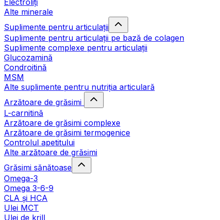
Electroliți
Alte minerale
Suplimente pentru articulații
Suplimente pentru articulații pe bază de colagen
Suplimente complexe pentru articulații
Glucozamină
Condroitină
MSM
Alte suplimente pentru nutriția articulară
Arzătoare de grăsimi
L-carnitină
Arzătoare de grăsimi complexe
Arzătoare de grăsimi termogenice
Controlul apetitului
Alte arzătoare de grăsimi
Grăsimi sănătoase
Omega-3
Omega 3-6-9
CLA şi HCA
Ulei MCT
Ulei de krill