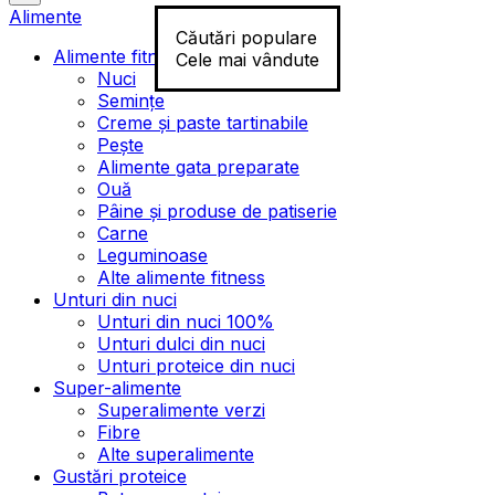
Alimente
Căutări populare
Alimente fitness
Cele mai vândute
Nuci
Semințe
Creme și paste tartinabile
Pește
Alimente gata preparate
Ouă
Pâine și produse de patiserie
Carne
Leguminoase
Alte alimente fitness
Unturi din nuci
Unturi din nuci 100%
Unturi dulci din nuci
Unturi proteice din nuci
Super-alimente
Superalimente verzi
Fibre
Alte superalimente
Gustări proteice