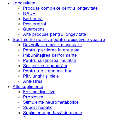
Longevitate
Produse complexe pentru longevitate
NAD+
Berberină
Resveratrol
Quercetină
Alte produse pentru longevitate
Suplimente nutritive pentru obiectivele voastre
Dezvoltarea masei musculare
Pentru pierderea în greutate
Îmbunătățirea performanței
Pentru susținerea imunității
Susținerea regenerării
Pentru un somn mai bun
Păr, unghii și piele
Anti-stres
Alte suplimente
Enzime digestive
Probiotice
Stimulente neurometabolice
Suport hepatic
Suplimente pe bază de plante