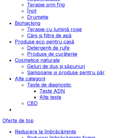
Terapie prin frig
Înot
Drumeție
Biohacking
Terapie cu lumină roșie
Căni și filtre de apă
Produse eco pentru casă
Detergenți de rufe
Produse de curățenie
Cosmetice naturale
Geluri de duș și săpunuri
Șampoane și produse pentru păr
Alte categorii
Teste de diagnostic
Teste ADN
Alte teste
CBD
Oferte de top
Reducere la îmbrăcăminte
Reduceri îmbrăcăminte femei