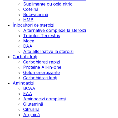
Suplimente cu oxid nitric
Cofeină
Beta-alanină
HMB
Înlocuitori de steroizi
Alternative complexe la steroizi
Tribulus Terrestris
Maca
DAA
Alte alternative la steroizi
Carbohidrați
Carbohidrați rapizi
Proteine All-in-one
Geluri energizante
Carbohidrați lenți
Aminoacizi
BCAA
EAA
Aminoacizi complecși
Glutamină
Citrulină
Arginină