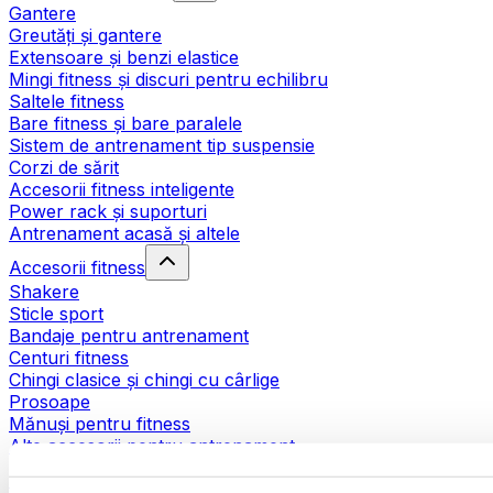
Gantere
Greutăți și gantere
Extensoare și benzi elastice
Mingi fitness și discuri pentru echilibru
Saltele fitness
Bare fitness și bare paralele
Sistem de antrenament tip suspensie
Corzi de sărit
Accesorii fitness inteligente
Power rack și suporturi
Antrenament acasă și altele
Accesorii fitness
Shakere
Sticle sport
Bandaje pentru antrenament
Centuri fitness
Chingi clasice și chingi cu cârlige
Prosoape
Mănuși pentru fitness
Alte accesorii pentru antrenament
Ajutoare pentru reabilitare