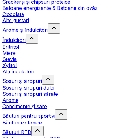
Crackerși și chipsuri proteice
Batoane energizante & Batoane din ovăz
Ciocolată
Alte gustări
Arome și îndulcitori
Îndulcitori
Eritritol
Miere
Stevia
Xylitol
Alți îndulcitori
Sosuri și siropuri
Sosuri și siropuri dulci
Sosuri și siropuri sărate
Arome
Condimente și sare
Băuturi pentru sportivi
Băuturi izotonice
Băuturi RTD