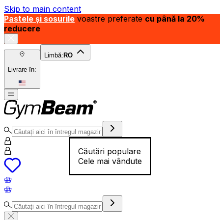
Skip to main content
Pastele și sosurile
voastre preferate
cu până la 20%
reducere
Limbă:
RO
Livrare în:
Căutări populare
Cele mai vândute