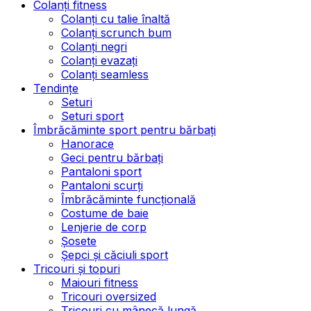
Colanți fitness
Colanți cu talie înaltă
Colanți scrunch bum
Colanți negri
Colanți evazați
Colanți seamless
Tendințe
Seturi
Seturi sport
Îmbrăcăminte sport pentru bărbați
Hanorace
Geci pentru bărbați
Pantaloni sport
Pantaloni scurți
Îmbrăcăminte funcțională
Costume de baie
Lenjerie de corp
Șosete
Șepci și căciuli sport
Tricouri și topuri
Maiouri fitness
Tricouri oversized
Tricouri cu mânecă lungă