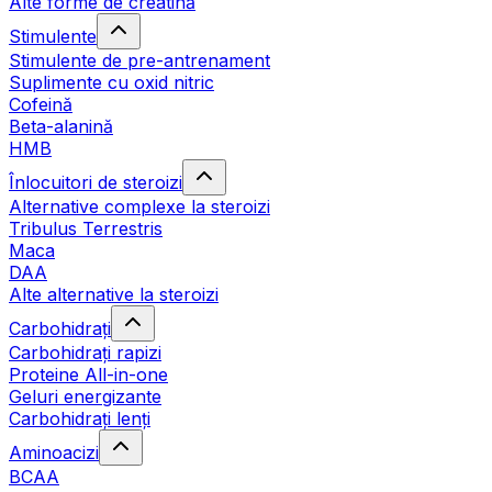
Alte forme de creatină
Stimulente
Stimulente de pre-antrenament
Suplimente cu oxid nitric
Cofeină
Beta-alanină
HMB
Înlocuitori de steroizi
Alternative complexe la steroizi
Tribulus Terrestris
Maca
DAA
Alte alternative la steroizi
Carbohidrați
Carbohidrați rapizi
Proteine All-in-one
Geluri energizante
Carbohidrați lenți
Aminoacizi
BCAA