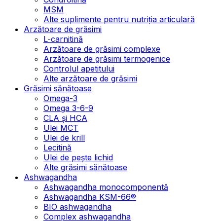
MSM
Alte suplimente pentru nutriția articulară
Arzătoare de grăsimi
L-carnitină
Arzătoare de grăsimi complexe
Arzătoare de grăsimi termogenice
Controlul apetitului
Alte arzătoare de grăsimi
Grăsimi sănătoase
Omega-3
Omega 3-6-9
CLA şi HCA
Ulei MCT
Ulei de krill
Lecitină
Ulei de pește lichid
Alte grăsimi sănătoase
Ashwagandha
Ashwagandha monocomponentă
Ashwagandha KSM-66®
BIO ashwagandha
Complex ashwagandha