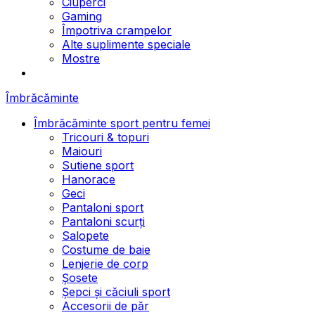
Ciuperci
Gaming
Împotriva crampelor
Alte suplimente speciale
Mostre
Îmbrăcăminte
Îmbrăcăminte sport pentru femei
Tricouri & topuri
Maiouri
Sutiene sport
Hanorace
Geci
Pantaloni sport
Pantaloni scurți
Salopete
Costume de baie
Lenjerie de corp
Șosete
Șepci și căciuli sport
Accesorii de păr