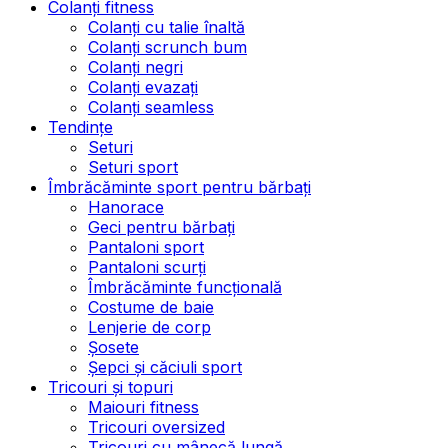
Colanți fitness
Colanți cu talie înaltă
Colanți scrunch bum
Colanți negri
Colanți evazați
Colanți seamless
Tendințe
Seturi
Seturi sport
Îmbrăcăminte sport pentru bărbați
Hanorace
Geci pentru bărbați
Pantaloni sport
Pantaloni scurți
Îmbrăcăminte funcțională
Costume de baie
Lenjerie de corp
Șosete
Șepci și căciuli sport
Tricouri și topuri
Maiouri fitness
Tricouri oversized
Tricouri cu mânecă lungă