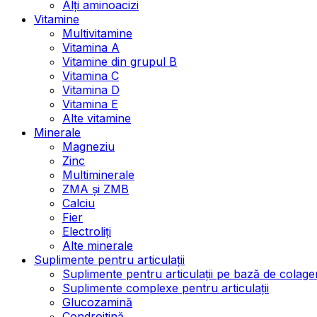
Alți aminoacizi
Vitamine
Multivitamine
Vitamina A
Vitamine din grupul B
Vitamina C
Vitamina D
Vitamina E
Alte vitamine
Minerale
Magneziu
Zinc
Multiminerale
ZMA și ZMB
Calciu
Fier
Electroliți
Alte minerale
Suplimente pentru articulații
Suplimente pentru articulații pe bază de colage
Suplimente complexe pentru articulații
Glucozamină
Condroitină