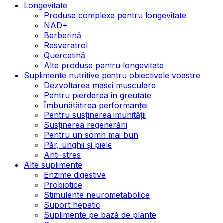
Longevitate
Produse complexe pentru longevitate
NAD+
Berberină
Resveratrol
Quercetină
Alte produse pentru longevitate
Suplimente nutritive pentru obiectivele voastre
Dezvoltarea masei musculare
Pentru pierderea în greutate
Îmbunătățirea performanței
Pentru susținerea imunității
Susținerea regenerării
Pentru un somn mai bun
Păr, unghii și piele
Anti-stres
Alte suplimente
Enzime digestive
Probiotice
Stimulente neurometabolice
Suport hepatic
Suplimente pe bază de plante