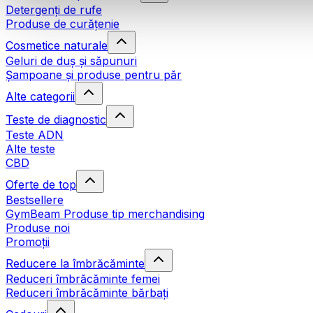
Detergenți de rufe
Produse de curățenie
Cosmetice naturale
Geluri de duș și săpunuri
Șampoane și produse pentru păr
Alte categorii
Teste de diagnostic
Teste ADN
Alte teste
CBD
Oferte de top
Bestsellere
GymBeam Produse tip merchandising
Produse noi
Promoții
Reducere la îmbrăcăminte
Reduceri îmbrăcăminte femei
Reduceri îmbrăcăminte bărbați