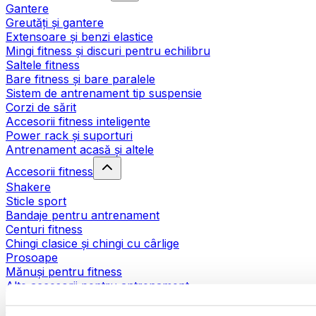
Gantere
Greutăți și gantere
Extensoare și benzi elastice
Mingi fitness și discuri pentru echilibru
Saltele fitness
Bare fitness și bare paralele
Sistem de antrenament tip suspensie
Corzi de sărit
Accesorii fitness inteligente
Power rack și suporturi
Antrenament acasă și altele
Accesorii fitness
Shakere
Sticle sport
Bandaje pentru antrenament
Centuri fitness
Chingi clasice și chingi cu cârlige
Prosoape
Mănuși pentru fitness
Alte accesorii pentru antrenament
Ajutoare pentru reabilitare