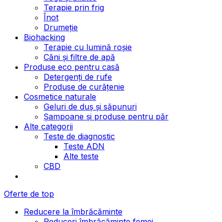
Terapie prin frig
Înot
Drumeție
Biohacking
Terapie cu lumină roșie
Căni și filtre de apă
Produse eco pentru casă
Detergenți de rufe
Produse de curățenie
Cosmetice naturale
Geluri de duș și săpunuri
Șampoane și produse pentru păr
Alte categorii
Teste de diagnostic
Teste ADN
Alte teste
CBD
Oferte de top
Reducere la îmbrăcăminte
Reduceri îmbrăcăminte femei