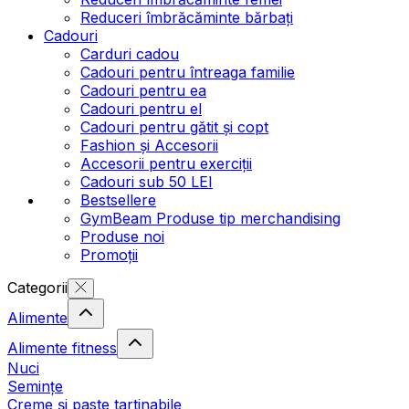
Reduceri îmbrăcăminte bărbați
Cadouri
Carduri cadou
Cadouri pentru întreaga familie
Cadouri pentru ea
Cadouri pentru el
Cadouri pentru gătit și copt
Fashion și Accesorii
Accesorii pentru exerciții
Cadouri sub 50 LEI
Bestsellere
GymBeam Produse tip merchandising
Produse noi
Promoții
Categorii
Alimente
Alimente fitness
Nuci
Semințe
Creme și paste tartinabile