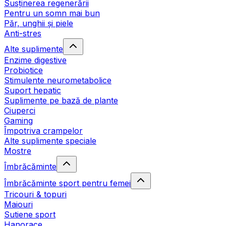
Susținerea regenerării
Pentru un somn mai bun
Păr, unghii și piele
Anti-stres
Alte suplimente
Enzime digestive
Probiotice
Stimulente neurometabolice
Suport hepatic
Suplimente pe bază de plante
Ciuperci
Gaming
Împotriva crampelor
Alte suplimente speciale
Mostre
Îmbrăcăminte
Îmbrăcăminte sport pentru femei
Tricouri & topuri
Maiouri
Sutiene sport
Hanorace