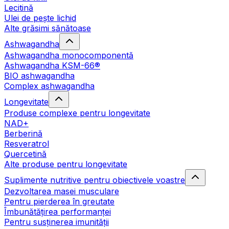
Lecitină
Ulei de pește lichid
Alte grăsimi sănătoase
Ashwagandha
Ashwagandha monocomponentă
Ashwagandha KSM-66®
BIO ashwagandha
Complex ashwagandha
Longevitate
Produse complexe pentru longevitate
NAD+
Berberină
Resveratrol
Quercetină
Alte produse pentru longevitate
Suplimente nutritive pentru obiectivele voastre
Dezvoltarea masei musculare
Pentru pierderea în greutate
Îmbunătățirea performanței
Pentru susținerea imunității