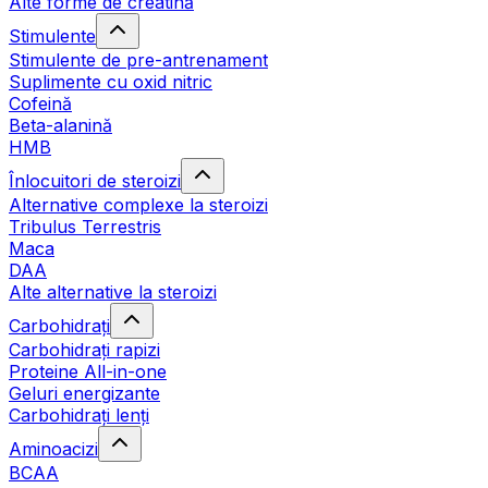
Alte forme de creatină
Stimulente
Stimulente de pre-antrenament
Suplimente cu oxid nitric
Cofeină
Beta-alanină
HMB
Înlocuitori de steroizi
Alternative complexe la steroizi
Tribulus Terrestris
Maca
DAA
Alte alternative la steroizi
Carbohidrați
Carbohidrați rapizi
Proteine All-in-one
Geluri energizante
Carbohidrați lenți
Aminoacizi
BCAA