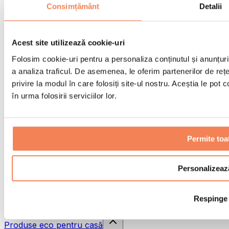
Pistoale de masaj
Consimțământ
Detalii
Instrumente de masaj
Role pentru masaj
Alte ajutoare pentru reabilitare
Acest site utilizează cookie-uri
Genți & rucsacuri
Folosim cookie-uri pentru a personaliza conținutul și anunțurile
Genți și accesorii pentru alimente
a analiza traficul. De asemenea, le oferim partenerilor de rețel
Genți pentru sala de sport
Rucsacuri
privire la modul în care folosiți site-ul nostru. Aceștia le pot
în urma folosirii serviciilor lor.
Accesorii în funcție de activitate
Alergare
Sporturi de contact
Ciclism
Permite toa
Yoga și pilates
Terapie prin frig
Înot
Personalizeaz
Drumeție
Biohacking
Respinge
Terapie cu lumină roșie
Căni și filtre de apă
Produse eco pentru casă