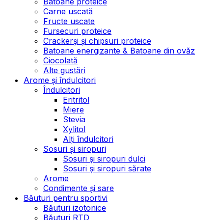
Batoane proteice
Carne uscată
Fructe uscate
Fursecuri proteice
Crackerși și chipsuri proteice
Batoane energizante & Batoane din ovăz
Ciocolată
Alte gustări
Arome și îndulcitori
Îndulcitori
Eritritol
Miere
Stevia
Xylitol
Alți îndulcitori
Sosuri și siropuri
Sosuri și siropuri dulci
Sosuri și siropuri sărate
Arome
Condimente și sare
Băuturi pentru sportivi
Băuturi izotonice
Băuturi RTD