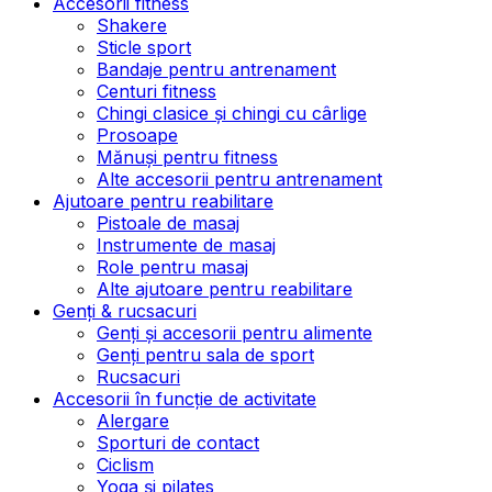
Accesorii fitness
Shakere
Sticle sport
Bandaje pentru antrenament
Centuri fitness
Chingi clasice și chingi cu cârlige
Prosoape
Mănuși pentru fitness
Alte accesorii pentru antrenament
Ajutoare pentru reabilitare
Pistoale de masaj
Instrumente de masaj
Role pentru masaj
Alte ajutoare pentru reabilitare
Genți & rucsacuri
Genți și accesorii pentru alimente
Genți pentru sala de sport
Rucsacuri
Accesorii în funcție de activitate
Alergare
Sporturi de contact
Ciclism
Yoga și pilates