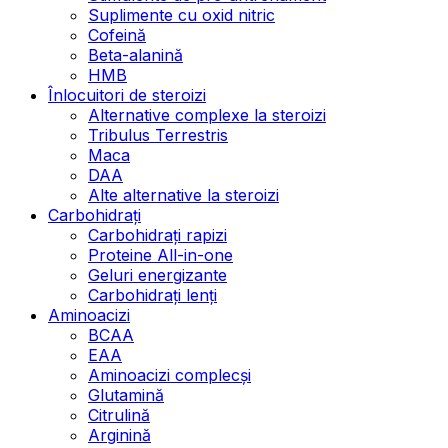
Suplimente cu oxid nitric
Cofeină
Beta-alanină
HMB
Înlocuitori de steroizi
Alternative complexe la steroizi
Tribulus Terrestris
Maca
DAA
Alte alternative la steroizi
Carbohidrați
Carbohidrați rapizi
Proteine All-in-one
Geluri energizante
Carbohidrați lenți
Aminoacizi
BCAA
EAA
Aminoacizi complecși
Glutamină
Citrulină
Arginină