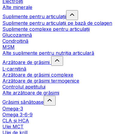
Electroliți
Alte minerale
Suplimente pentru articulații
Suplimente pentru articulații pe bază de colagen
Suplimente complexe pentru articulații
Glucozamină
Condroitină
MSM
Alte suplimente pentru nutriția articulară
Arzătoare de grăsimi
L-carnitină
Arzătoare de grăsimi complexe
Arzătoare de grăsimi termogenice
Controlul apetitului
Alte arzătoare de grăsimi
Grăsimi sănătoase
Omega-3
Omega 3-6-9
CLA şi HCA
Ulei MCT
Ulei de krill