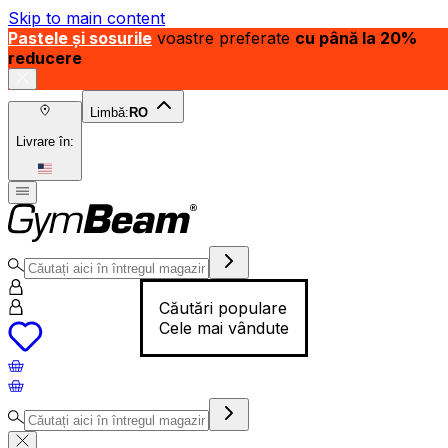
Skip to main content
Pastele și sosurile
voastre preferate
cu până la 20%
reducere
Limbă:
RO
Livrare în:
Căutări populare
Cele mai vândute