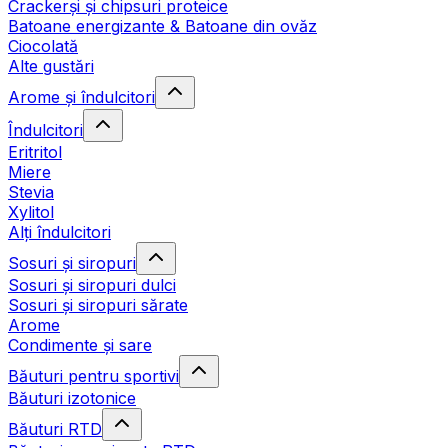
Crackerși și chipsuri proteice
Batoane energizante & Batoane din ovăz
Ciocolată
Alte gustări
Arome și îndulcitori
Îndulcitori
Eritritol
Miere
Stevia
Xylitol
Alți îndulcitori
Sosuri și siropuri
Sosuri și siropuri dulci
Sosuri și siropuri sărate
Arome
Condimente și sare
Băuturi pentru sportivi
Băuturi izotonice
Băuturi RTD