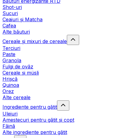
Băuturi energizante RTD
Shot-uri
Sucuri
Ceaiuri și Matcha
Cafea
Alte băuturi
Cereale și mixuri de cereale
Terciuri
Paste
Granola
Fulgi de ovăz
Cereale și müsli
Hrișcă
Quinoa
Orez
Alte cereale
Ingrediente pentru gătit
Uleiuri
Amestecuri pentru gătit și copt
Făină
Alte ingrediente pentru gătit