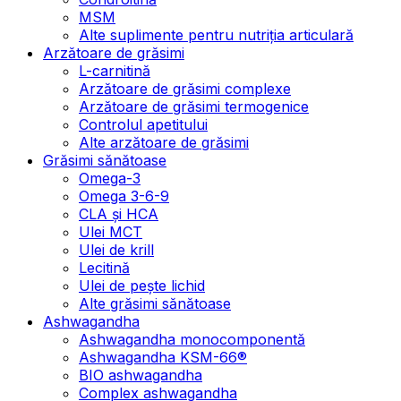
MSM
Alte suplimente pentru nutriția articulară
Arzătoare de grăsimi
L-carnitină
Arzătoare de grăsimi complexe
Arzătoare de grăsimi termogenice
Controlul apetitului
Alte arzătoare de grăsimi
Grăsimi sănătoase
Omega-3
Omega 3-6-9
CLA şi HCA
Ulei MCT
Ulei de krill
Lecitină
Ulei de pește lichid
Alte grăsimi sănătoase
Ashwagandha
Ashwagandha monocomponentă
Ashwagandha KSM-66®
BIO ashwagandha
Complex ashwagandha