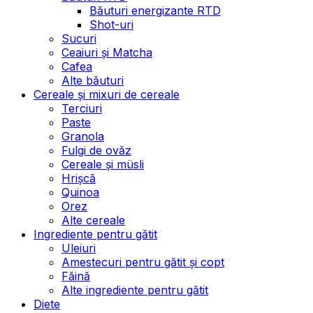
Băuturi energizante RTD
Shot-uri
Sucuri
Ceaiuri și Matcha
Cafea
Alte băuturi
Cereale și mixuri de cereale
Terciuri
Paste
Granola
Fulgi de ovăz
Cereale și müsli
Hrișcă
Quinoa
Orez
Alte cereale
Ingrediente pentru gătit
Uleiuri
Amestecuri pentru gătit și copt
Făină
Alte ingrediente pentru gătit
Diete