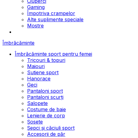
Ciuperci
Gaming
Împotriva crampelor
Alte suplimente speciale
Mostre
Îmbrăcăminte
Îmbrăcăminte sport pentru femei
Tricouri & topuri
Maiouri
Sutiene sport
Hanorace
Geci
Pantaloni sport
Pantaloni scurți
Salopete
Costume de baie
Lenjerie de corp
Șosete
Șepci și căciuli sport
Accesorii de păr