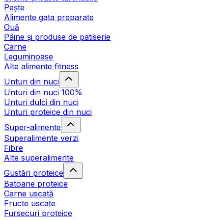
Pește
Alimente gata preparate
Ouă
Pâine și produse de patiserie
Carne
Leguminoase
Alte alimente fitness
Unturi din nuci
Unturi din nuci 100%
Unturi dulci din nuci
Unturi proteice din nuci
Super-alimente
Superalimente verzi
Fibre
Alte superalimente
Gustări proteice
Batoane proteice
Carne uscată
Fructe uscate
Fursecuri proteice