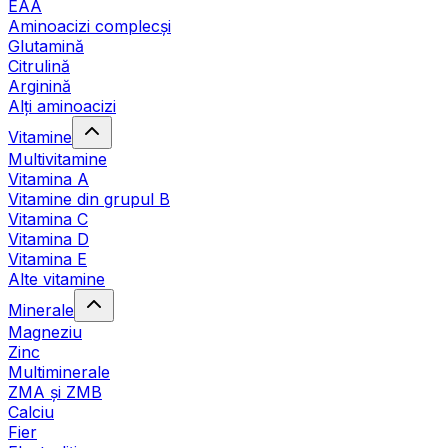
EAA
Aminoacizi complecși
Glutamină
Citrulină
Arginină
Alți aminoacizi
Vitamine
Multivitamine
Vitamina A
Vitamine din grupul B
Vitamina C
Vitamina D
Vitamina E
Alte vitamine
Minerale
Magneziu
Zinc
Multiminerale
ZMA și ZMB
Calciu
Fier