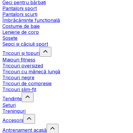
Geci pentru bărbați
Pantaloni sport
Pantaloni scurți
Îmbrăcăminte funcțională
Costume de baie
Lenjerie de corp
Șosete
Șepci și căciuli sport
Tricouri și topuri
Maiouri fitness
Tricouri oversized
Tricouri cu mânecă lungă
Tricouri negre
Tricouri de compresie
Tricouri slim-fit
Tendințe
Seturi
Treninguri
Accesorii
Antrenament acasă