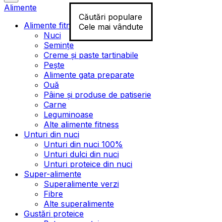
Alimente
Căutări populare
Alimente fitness
Cele mai vândute
Nuci
Semințe
Creme și paste tartinabile
Pește
Alimente gata preparate
Ouă
Pâine și produse de patiserie
Carne
Leguminoase
Alte alimente fitness
Unturi din nuci
Unturi din nuci 100%
Unturi dulci din nuci
Unturi proteice din nuci
Super-alimente
Superalimente verzi
Fibre
Alte superalimente
Gustări proteice