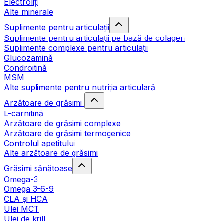
Electroliți
Alte minerale
Suplimente pentru articulații
Suplimente pentru articulații pe bază de colagen
Suplimente complexe pentru articulații
Glucozamină
Condroitină
MSM
Alte suplimente pentru nutriția articulară
Arzătoare de grăsimi
L-carnitină
Arzătoare de grăsimi complexe
Arzătoare de grăsimi termogenice
Controlul apetitului
Alte arzătoare de grăsimi
Grăsimi sănătoase
Omega-3
Omega 3-6-9
CLA şi HCA
Ulei MCT
Ulei de krill