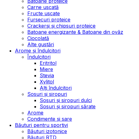
Batoane proteice
Carne uscată
Fructe uscate
Fursecuri proteice
Crackerși și chipsuri proteice
Batoane energizante & Batoane din ovăz
Ciocolată
Alte gustări
Arome și îndulcitori
Îndulcitori
Eritritol
Miere
Stevia
Xylitol
Alți îndulcitori
Sosuri și siropuri
Sosuri și siropuri dulci
Sosuri și siropuri sărate
Arome
Condimente și sare
Băuturi pentru sportivi
Băuturi izotonice
Băuturi RTD