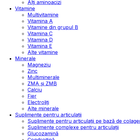
Alți aminoacizi
Vitamine
Multivitamine
Vitamina A
Vitamine din grupul B
Vitamina C
Vitamina D
Vitamina E
Alte vitamine
Minerale
Magneziu
Zinc
Multiminerale
ZMA și ZMB
Calciu
Fier
Electroliți
Alte minerale
Suplimente pentru articulații
Suplimente pentru articulații pe bază de colage
Suplimente complexe pentru articulații
Glucozamină
Condroitină