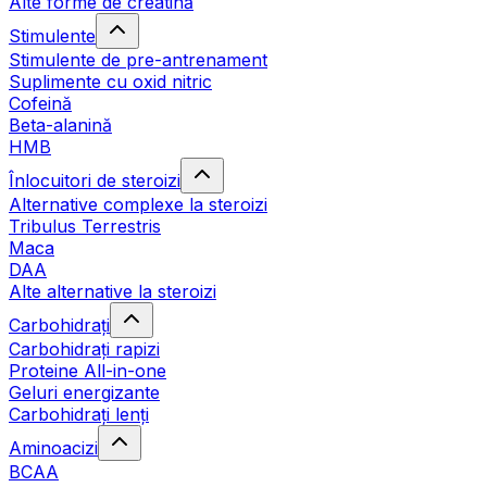
Alte forme de creatină
Stimulente
Stimulente de pre-antrenament
Suplimente cu oxid nitric
Cofeină
Beta-alanină
HMB
Înlocuitori de steroizi
Alternative complexe la steroizi
Tribulus Terrestris
Maca
DAA
Alte alternative la steroizi
Carbohidrați
Carbohidrați rapizi
Proteine All-in-one
Geluri energizante
Carbohidrați lenți
Aminoacizi
BCAA