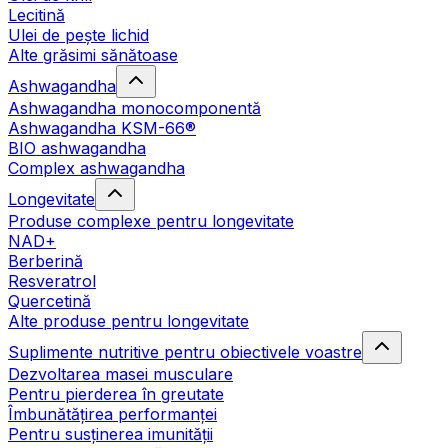
Lecitină
Ulei de pește lichid
Alte grăsimi sănătoase
Ashwagandha
Ashwagandha monocomponentă
Ashwagandha KSM-66®
BIO ashwagandha
Complex ashwagandha
Longevitate
Produse complexe pentru longevitate
NAD+
Berberină
Resveratrol
Quercetină
Alte produse pentru longevitate
Suplimente nutritive pentru obiectivele voastre
Dezvoltarea masei musculare
Pentru pierderea în greutate
Îmbunătățirea performanței
Pentru susținerea imunității