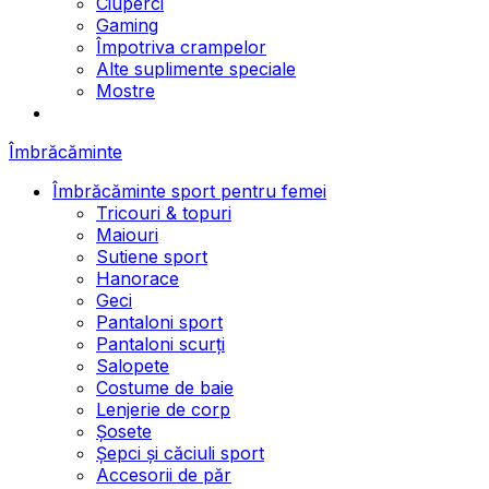
Ciuperci
Gaming
Împotriva crampelor
Alte suplimente speciale
Mostre
Îmbrăcăminte
Îmbrăcăminte sport pentru femei
Tricouri & topuri
Maiouri
Sutiene sport
Hanorace
Geci
Pantaloni sport
Pantaloni scurți
Salopete
Costume de baie
Lenjerie de corp
Șosete
Șepci și căciuli sport
Accesorii de păr