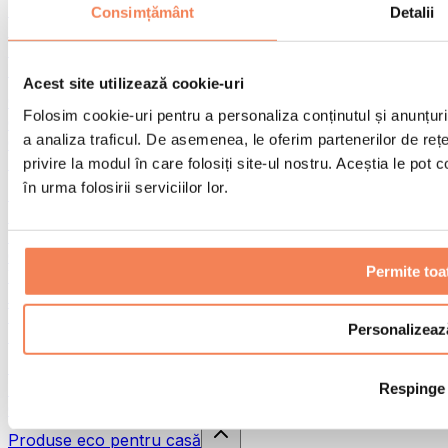
Pistoale de masaj
Consimțământ
Detalii
Instrumente de masaj
Role pentru masaj
Alte ajutoare pentru reabilitare
Acest site utilizează cookie-uri
Genți & rucsacuri
Folosim cookie-uri pentru a personaliza conținutul și anunțurile
Genți și accesorii pentru alimente
a analiza traficul. De asemenea, le oferim partenerilor de rețel
Genți pentru sala de sport
Rucsacuri
privire la modul în care folosiți site-ul nostru. Aceștia le pot
în urma folosirii serviciilor lor.
Accesorii în funcție de activitate
Alergare
Sporturi de contact
Ciclism
Permite toa
Yoga și pilates
Terapie prin frig
Înot
Personalizeaz
Drumeție
Biohacking
Respinge
Terapie cu lumină roșie
Căni și filtre de apă
Produse eco pentru casă