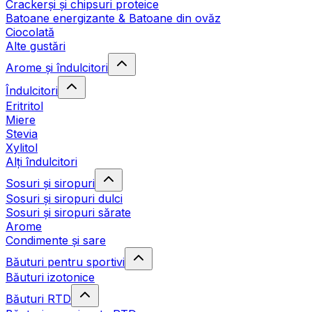
Crackerși și chipsuri proteice
Batoane energizante & Batoane din ovăz
Ciocolată
Alte gustări
Arome și îndulcitori
Îndulcitori
Eritritol
Miere
Stevia
Xylitol
Alți îndulcitori
Sosuri și siropuri
Sosuri și siropuri dulci
Sosuri și siropuri sărate
Arome
Condimente și sare
Băuturi pentru sportivi
Băuturi izotonice
Băuturi RTD