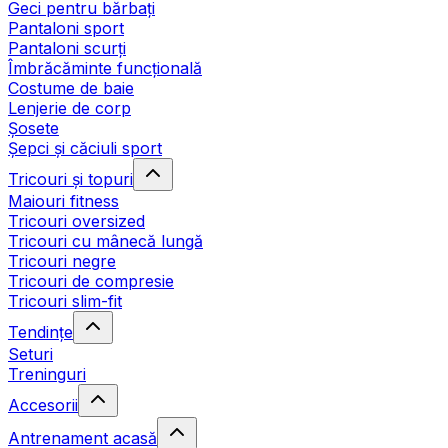
Geci pentru bărbați
Pantaloni sport
Pantaloni scurți
Îmbrăcăminte funcțională
Costume de baie
Lenjerie de corp
Șosete
Șepci și căciuli sport
Tricouri și topuri
Maiouri fitness
Tricouri oversized
Tricouri cu mânecă lungă
Tricouri negre
Tricouri de compresie
Tricouri slim-fit
Tendințe
Seturi
Treninguri
Accesorii
Antrenament acasă