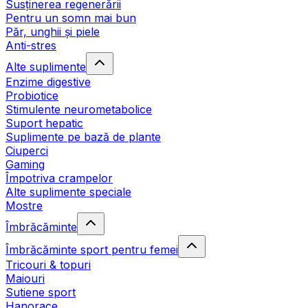
Susținerea regenerării
Pentru un somn mai bun
Păr, unghii și piele
Anti-stres
Alte suplimente
Enzime digestive
Probiotice
Stimulente neurometabolice
Suport hepatic
Suplimente pe bază de plante
Ciuperci
Gaming
Împotriva crampelor
Alte suplimente speciale
Mostre
Îmbrăcăminte
Îmbrăcăminte sport pentru femei
Tricouri & topuri
Maiouri
Sutiene sport
Hanorace