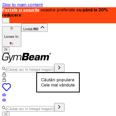
Skip to main content
Pastele și sosurile
voastre preferate
cu până la 20%
reducere
Limbă:
RO
Livrare în:
Căutări populare
Cele mai vândute