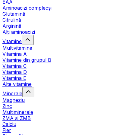
EAA
Aminoacizi complecși
Glutamină
Citrulină
Arginină
Alți aminoacizi
Vitamine
Multivitamine
Vitamina A
Vitamine din grupul B
Vitamina C
Vitamina D
Vitamina E
Alte vitamine
Minerale
Magneziu
Zinc
Multiminerale
ZMA și ZMB
Calciu
Fier