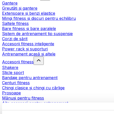
Gantere
Greutăți și gantere
Extensoare și benzi elastice
Mingi fitness și discuri pentru echilibru
Saltele fitness
Bare fitness și bare paralele
Sistem de antrenament tip suspensie
Corzi de sărit
Accesorii fitness inteligente
Power rack și suporturi
Antrenament acasă și altele
Accesorii fitness
Shakere
Sticle sport
Bandaje pentru antrenament
Centuri fitness
Chingi clasice și chingi cu cârlige
Prosoape
Mănuși pentru fitness
Alte accesorii pentru antrenament
Ajutoare pentru reabilitare