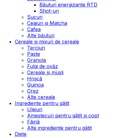
Băuturi energizante RTD
Shot-uri
Sucuri
Ceaiuri și Matcha
Cafea
Alte băuturi
Cereale și mixuri de cereale
Terciuri
Paste
Granola
Fulgi de ovăz
Cereale și müsli
Hrișcă
Quinoa
Orez
Alte cereale
Ingrediente pentru gătit
Uleiuri
Amestecuri pentru gătit și copt
Făină
Alte ingrediente pentru gătit
Diete