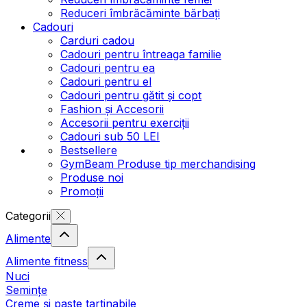
Reduceri îmbrăcăminte bărbați
Cadouri
Carduri cadou
Cadouri pentru întreaga familie
Cadouri pentru ea
Cadouri pentru el
Cadouri pentru gătit și copt
Fashion și Accesorii
Accesorii pentru exerciții
Cadouri sub 50 LEI
Bestsellere
GymBeam Produse tip merchandising
Produse noi
Promoții
Categorii
Alimente
Alimente fitness
Nuci
Semințe
Creme și paste tartinabile