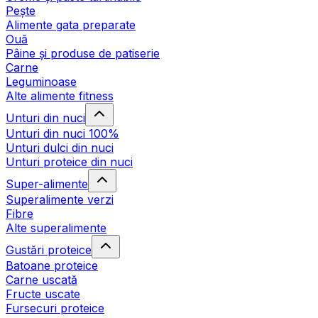
Pește
Alimente gata preparate
Ouă
Pâine și produse de patiserie
Carne
Leguminoase
Alte alimente fitness
Unturi din nuci
Unturi din nuci 100%
Unturi dulci din nuci
Unturi proteice din nuci
Super-alimente
Superalimente verzi
Fibre
Alte superalimente
Gustări proteice
Batoane proteice
Carne uscată
Fructe uscate
Fursecuri proteice