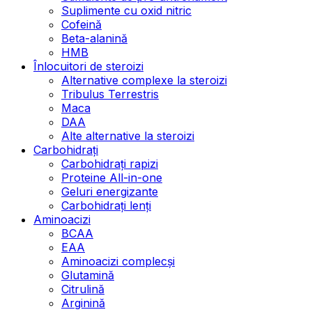
Suplimente cu oxid nitric
Cofeină
Beta-alanină
HMB
Înlocuitori de steroizi
Alternative complexe la steroizi
Tribulus Terrestris
Maca
DAA
Alte alternative la steroizi
Carbohidrați
Carbohidrați rapizi
Proteine All-in-one
Geluri energizante
Carbohidrați lenți
Aminoacizi
BCAA
EAA
Aminoacizi complecși
Glutamină
Citrulină
Arginină