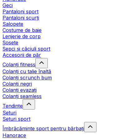
Geci
Pantaloni sport
Pantaloni scurți
Salopete
Costume de baie
Lenjerie de corp
Șosete
Șepci și căciuli sport
Accesorii de păr
Colanți fitness
Colanți cu talie înaltă
Colanți scrunch bum
Colanți negri
Colanți evazați
Colanți seamless
Tendințe
Seturi
Seturi sport
Îmbrăcăminte sport pentru bărbați
Hanorace