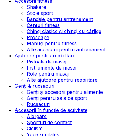
Accesorii fitness
Shakere
Sticle sport
Bandaje pentru antrenament
Centuri fitness
Chingi clasice și chingi cu cârlige
Prosoape
Mănuși pentru fitness
Alte accesorii pentru antrenament
Ajutoare pentru reabilitare
Pistoale de masaj
Instrumente de masaj
Role pentru masaj
Alte ajutoare pentru reabilitare
Genți & rucsacuri
Genți și accesorii pentru alimente
Genți pentru sala de sport
Rucsacuri
Accesorii în funcție de activitate
Alergare
Sporturi de contact
Ciclism
Yoga și pilates