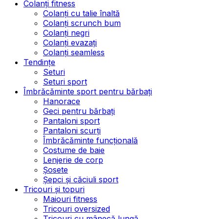
Colanți fitness
Colanți cu talie înaltă
Colanți scrunch bum
Colanți negri
Colanți evazați
Colanți seamless
Tendințe
Seturi
Seturi sport
Îmbrăcăminte sport pentru bărbați
Hanorace
Geci pentru bărbați
Pantaloni sport
Pantaloni scurți
Îmbrăcăminte funcțională
Costume de baie
Lenjerie de corp
Șosete
Șepci și căciuli sport
Tricouri și topuri
Maiouri fitness
Tricouri oversized
Tricouri cu mânecă lungă