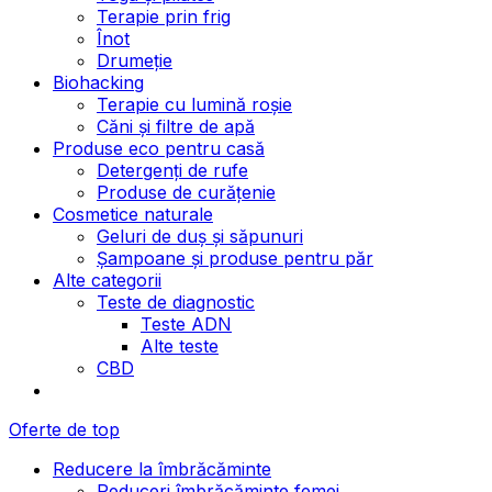
Terapie prin frig
Înot
Drumeție
Biohacking
Terapie cu lumină roșie
Căni și filtre de apă
Produse eco pentru casă
Detergenți de rufe
Produse de curățenie
Cosmetice naturale
Geluri de duș și săpunuri
Șampoane și produse pentru păr
Alte categorii
Teste de diagnostic
Teste ADN
Alte teste
CBD
Oferte de top
Reducere la îmbrăcăminte
Reduceri îmbrăcăminte femei