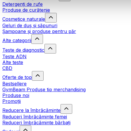
Detergenți de rufe
Produse de curățenie
Cosmetice naturale
Geluri de duș și săpunuri
Șampoane și produse pentru păr
Alte categorii
Teste de diagnostic
Teste ADN
Alte teste
CBD
Oferte de top
Bestsellere
GymBeam Produse tip merchandising
Produse noi
Promoții
Reducere la îmbrăcăminte
Reduceri îmbrăcăminte femei
Reduceri îmbrăcăminte bărbați