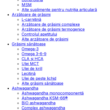
MSM
Alte suplimente pentru nutriția articulară
Arzătoare de grăsimi
L-carnitină
Arzătoare de grăsimi complexe
Arzătoare de grăsimi termogenice
Controlul apetitului
Alte arzătoare de grăsimi
Grăsimi sănătoase
Omega-3
Omega 3-6-9
CLA şi HCA
Ulei MCT
Ulei de krill
Lecitină
Ulei de pește lichid
Alte grăsimi sănătoase
Ashwagandha
Ashwagandha monocomponentă
Ashwagandha KSM-66®
BIO ashwagandha
Complex ashwagandha