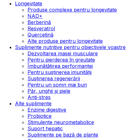
Longevitate
Produse complexe pentru longevitate
NAD+
Berberină
Resveratrol
Quercetină
Alte produse pentru longevitate
Suplimente nutritive pentru obiectivele voastre
Dezvoltarea masei musculare
Pentru pierderea în greutate
Îmbunătățirea performanței
Pentru susținerea imunității
Susținerea regenerării
Pentru un somn mai bun
Păr, unghii și piele
Anti-stres
Alte suplimente
Enzime digestive
Probiotice
Stimulente neurometabolice
Suport hepatic
Suplimente pe bază de plante