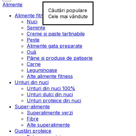
Alimente
Căutări populare
Alimente fitness
Cele mai vândute
Nuci
Semințe
Creme și paste tartinabile
Pește
Alimente gata preparate
Ouă
Pâine și produse de patiserie
Carne
Leguminoase
Alte alimente fitness
Unturi din nuci
Unturi din nuci 100%
Unturi dulci din nuci
Unturi proteice din nuci
Super-alimente
Superalimente verzi
Fibre
Alte superalimente
Gustări proteice