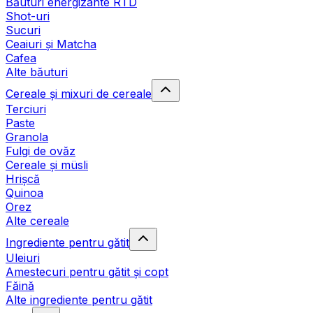
Băuturi energizante RTD
Shot-uri
Sucuri
Ceaiuri și Matcha
Cafea
Alte băuturi
Cereale și mixuri de cereale
Terciuri
Paste
Granola
Fulgi de ovăz
Cereale și müsli
Hrișcă
Quinoa
Orez
Alte cereale
Ingrediente pentru gătit
Uleiuri
Amestecuri pentru gătit și copt
Făină
Alte ingrediente pentru gătit