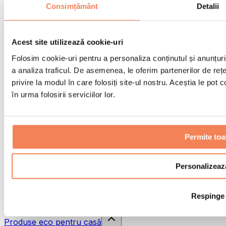
Pistoale de masaj
Consimțământ
Detalii
Instrumente de masaj
Role pentru masaj
Alte ajutoare pentru reabilitare
Acest site utilizează cookie-uri
Genți & rucsacuri
Folosim cookie-uri pentru a personaliza conținutul și anunțurile
Genți și accesorii pentru alimente
a analiza traficul. De asemenea, le oferim partenerilor de rețel
Genți pentru sala de sport
Rucsacuri
privire la modul în care folosiți site-ul nostru. Aceștia le pot
în urma folosirii serviciilor lor.
Accesorii în funcție de activitate
Alergare
Sporturi de contact
Ciclism
Permite toa
Yoga și pilates
Terapie prin frig
Înot
Personalizeaz
Drumeție
Biohacking
Respinge
Terapie cu lumină roșie
Căni și filtre de apă
Produse eco pentru casă