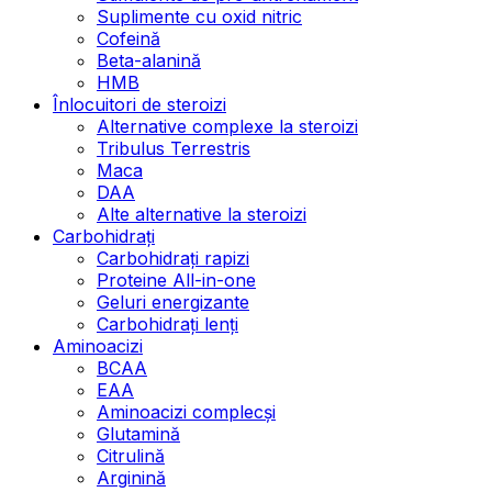
Suplimente cu oxid nitric
Cofeină
Beta-alanină
HMB
Înlocuitori de steroizi
Alternative complexe la steroizi
Tribulus Terrestris
Maca
DAA
Alte alternative la steroizi
Carbohidrați
Carbohidrați rapizi
Proteine All-in-one
Geluri energizante
Carbohidrați lenți
Aminoacizi
BCAA
EAA
Aminoacizi complecși
Glutamină
Citrulină
Arginină