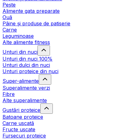
Pește
Alimente gata preparate
Ouă
Pâine și produse de patiserie
Carne
Leguminoase
Alte alimente fitness
Unturi din nuci
Unturi din nuci 100%
Unturi dulci din nuci
Unturi proteice din nuci
Super-alimente
Superalimente verzi
Fibre
Alte superalimente
Gustări proteice
Batoane proteice
Carne uscată
Fructe uscate
Fursecuri proteice