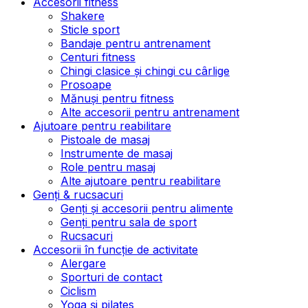
Accesorii fitness
Shakere
Sticle sport
Bandaje pentru antrenament
Centuri fitness
Chingi clasice și chingi cu cârlige
Prosoape
Mănuși pentru fitness
Alte accesorii pentru antrenament
Ajutoare pentru reabilitare
Pistoale de masaj
Instrumente de masaj
Role pentru masaj
Alte ajutoare pentru reabilitare
Genți & rucsacuri
Genți și accesorii pentru alimente
Genți pentru sala de sport
Rucsacuri
Accesorii în funcție de activitate
Alergare
Sporturi de contact
Ciclism
Yoga și pilates