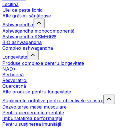
Lecitină
Ulei de pește lichid
Alte grăsimi sănătoase
Ashwagandha
Ashwagandha monocomponentă
Ashwagandha KSM-66®
BIO ashwagandha
Complex ashwagandha
Longevitate
Produse complexe pentru longevitate
NAD+
Berberină
Resveratrol
Quercetină
Alte produse pentru longevitate
Suplimente nutritive pentru obiectivele voastre
Dezvoltarea masei musculare
Pentru pierderea în greutate
Îmbunătățirea performanței
Pentru susținerea imunității