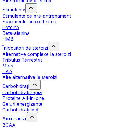
Alte forme de creatină
Stimulente
Stimulente de pre-antrenament
Suplimente cu oxid nitric
Cofeină
Beta-alanină
HMB
Înlocuitori de steroizi
Alternative complexe la steroizi
Tribulus Terrestris
Maca
DAA
Alte alternative la steroizi
Carbohidrați
Carbohidrați rapizi
Proteine All-in-one
Geluri energizante
Carbohidrați lenți
Aminoacizi
BCAA