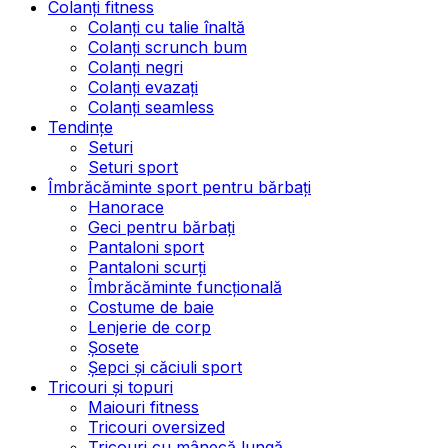
Colanți fitness
Colanți cu talie înaltă
Colanți scrunch bum
Colanți negri
Colanți evazați
Colanți seamless
Tendințe
Seturi
Seturi sport
Îmbrăcăminte sport pentru bărbați
Hanorace
Geci pentru bărbați
Pantaloni sport
Pantaloni scurți
Îmbrăcăminte funcțională
Costume de baie
Lenjerie de corp
Șosete
Șepci și căciuli sport
Tricouri și topuri
Maiouri fitness
Tricouri oversized
Tricouri cu mânecă lungă