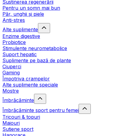
Susținerea regenerării
Pentru un somn mai bun
Păr, unghii și piele
Anti-stres
Alte suplimente
Enzime digestive
Probiotice
Stimulente neurometabolice
Suport hepatic
Suplimente pe bază de plante
Ciuperci
Gaming
Împotriva crampelor
Alte suplimente speciale
Mostre
Îmbrăcăminte
Îmbrăcăminte sport pentru femei
Tricouri & topuri
Maiouri
Sutiene sport
Hanorace