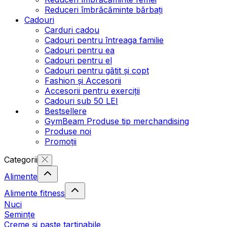
Reduceri îmbrăcăminte bărbați
Cadouri
Carduri cadou
Cadouri pentru întreaga familie
Cadouri pentru ea
Cadouri pentru el
Cadouri pentru gătit și copt
Fashion și Accesorii
Accesorii pentru exerciții
Cadouri sub 50 LEI
Bestsellere
GymBeam Produse tip merchandising
Produse noi
Promoții
Categorii
Alimente
Alimente fitness
Nuci
Semințe
Creme și paste tartinabile