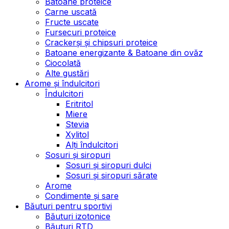
Batoane proteice
Carne uscată
Fructe uscate
Fursecuri proteice
Crackerși și chipsuri proteice
Batoane energizante & Batoane din ovăz
Ciocolată
Alte gustări
Arome și îndulcitori
Îndulcitori
Eritritol
Miere
Stevia
Xylitol
Alți îndulcitori
Sosuri și siropuri
Sosuri și siropuri dulci
Sosuri și siropuri sărate
Arome
Condimente și sare
Băuturi pentru sportivi
Băuturi izotonice
Băuturi RTD