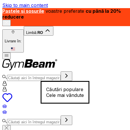
Skip to main content
Pastele și sosurile
voastre preferate
cu până la 20%
reducere
Limbă:
RO
Livrare în:
Căutări populare
Cele mai vândute