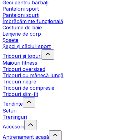
Geci pentru bărbați
Pantaloni sport
Pantaloni scurți
Îmbrăcăminte funcțională
Costume de baie
Lenjerie de corp
Șosete
Șepci și căciuli sport
Tricouri și topuri
Maiouri fitness
Tricouri oversized
Tricouri cu mânecă lungă
Tricouri negre
Tricouri de compresie
Tricouri slim-fit
Tendințe
Seturi
Treninguri
Accesorii
Antrenament acasă