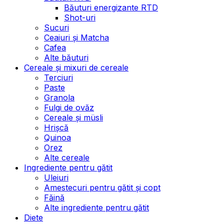
Băuturi energizante RTD
Shot-uri
Sucuri
Ceaiuri și Matcha
Cafea
Alte băuturi
Cereale și mixuri de cereale
Terciuri
Paste
Granola
Fulgi de ovăz
Cereale și müsli
Hrișcă
Quinoa
Orez
Alte cereale
Ingrediente pentru gătit
Uleiuri
Amestecuri pentru gătit și copt
Făină
Alte ingrediente pentru gătit
Diete