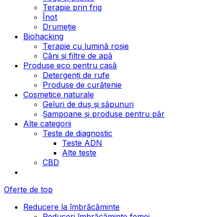
Terapie prin frig
Înot
Drumeție
Biohacking
Terapie cu lumină roșie
Căni și filtre de apă
Produse eco pentru casă
Detergenți de rufe
Produse de curățenie
Cosmetice naturale
Geluri de duș și săpunuri
Șampoane și produse pentru păr
Alte categorii
Teste de diagnostic
Teste ADN
Alte teste
CBD
Oferte de top
Reducere la îmbrăcăminte
Reduceri îmbrăcăminte femei