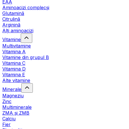
EAA
Aminoacizi complecși
Glutamină
Citrulină
Arginină
Alți aminoacizi
Vitamine
Multivitamine
Vitamina A
Vitamine din grupul B
Vitamina C
Vitamina D
Vitamina E
Alte vitamine
Minerale
Magneziu
Zinc
Multiminerale
ZMA și ZMB
Calciu
Fier