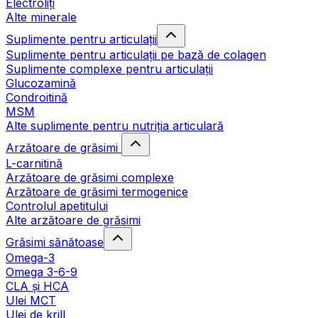
Electroliți
Alte minerale
Suplimente pentru articulații
Suplimente pentru articulații pe bază de colagen
Suplimente complexe pentru articulații
Glucozamină
Condroitină
MSM
Alte suplimente pentru nutriția articulară
Arzătoare de grăsimi
L-carnitină
Arzătoare de grăsimi complexe
Arzătoare de grăsimi termogenice
Controlul apetitului
Alte arzătoare de grăsimi
Grăsimi sănătoase
Omega-3
Omega 3-6-9
CLA şi HCA
Ulei MCT
Ulei de krill