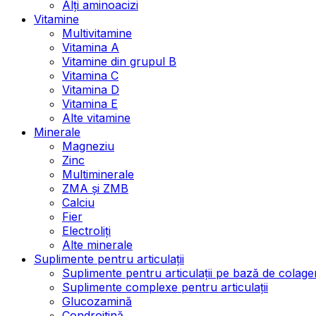
Alți aminoacizi
Vitamine
Multivitamine
Vitamina A
Vitamine din grupul B
Vitamina C
Vitamina D
Vitamina E
Alte vitamine
Minerale
Magneziu
Zinc
Multiminerale
ZMA și ZMB
Calciu
Fier
Electroliți
Alte minerale
Suplimente pentru articulații
Suplimente pentru articulații pe bază de colage
Suplimente complexe pentru articulații
Glucozamină
Condroitină