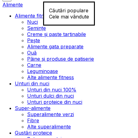
Alimente
Căutări populare
Alimente fitness
Cele mai vândute
Nuci
Semințe
Creme și paste tartinabile
Pește
Alimente gata preparate
Ouă
Pâine și produse de patiserie
Carne
Leguminoase
Alte alimente fitness
Unturi din nuci
Unturi din nuci 100%
Unturi dulci din nuci
Unturi proteice din nuci
Super-alimente
Superalimente verzi
Fibre
Alte superalimente
Gustări proteice