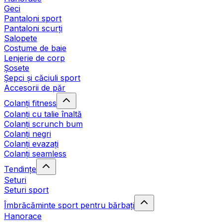
Geci
Pantaloni sport
Pantaloni scurți
Salopete
Costume de baie
Lenjerie de corp
Șosete
Șepci și căciuli sport
Accesorii de păr
Colanți fitness
Colanți cu talie înaltă
Colanți scrunch bum
Colanți negri
Colanți evazați
Colanți seamless
Tendințe
Seturi
Seturi sport
Îmbrăcăminte sport pentru bărbați
Hanorace