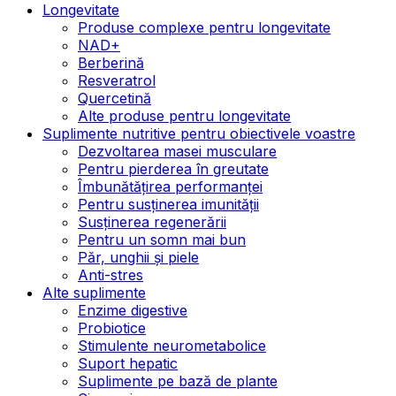
Longevitate
Produse complexe pentru longevitate
NAD+
Berberină
Resveratrol
Quercetină
Alte produse pentru longevitate
Suplimente nutritive pentru obiectivele voastre
Dezvoltarea masei musculare
Pentru pierderea în greutate
Îmbunătățirea performanței
Pentru susținerea imunității
Susținerea regenerării
Pentru un somn mai bun
Păr, unghii și piele
Anti-stres
Alte suplimente
Enzime digestive
Probiotice
Stimulente neurometabolice
Suport hepatic
Suplimente pe bază de plante