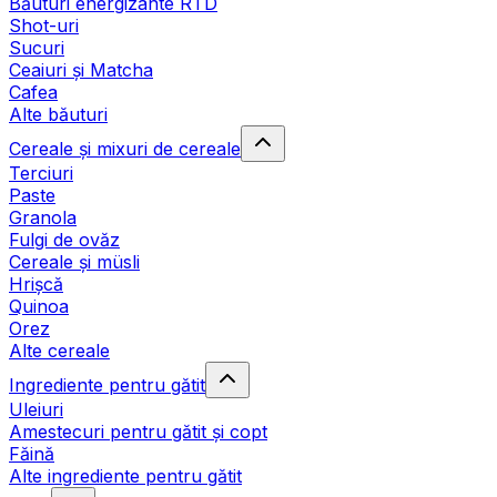
Băuturi energizante RTD
Shot-uri
Sucuri
Ceaiuri și Matcha
Cafea
Alte băuturi
Cereale și mixuri de cereale
Terciuri
Paste
Granola
Fulgi de ovăz
Cereale și müsli
Hrișcă
Quinoa
Orez
Alte cereale
Ingrediente pentru gătit
Uleiuri
Amestecuri pentru gătit și copt
Făină
Alte ingrediente pentru gătit