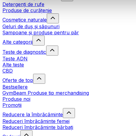
Detergenți de rufe
Produse de curățenie
Cosmetice naturale
Geluri de duș și săpunuri
Șampoane și produse pentru păr
Alte categorii
Teste de diagnostic
Teste ADN
Alte teste
CBD
Oferte de top
Bestsellere
GymBeam Produse tip merchandising
Produse noi
Promoții
Reducere la îmbrăcăminte
Reduceri îmbrăcăminte femei
Reduceri îmbrăcăminte bărbați