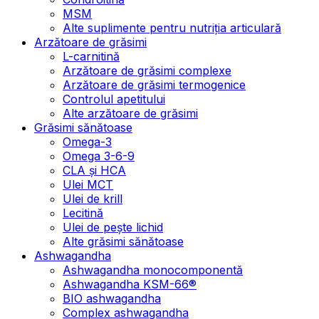
MSM
Alte suplimente pentru nutriția articulară
Arzătoare de grăsimi
L-carnitină
Arzătoare de grăsimi complexe
Arzătoare de grăsimi termogenice
Controlul apetitului
Alte arzătoare de grăsimi
Grăsimi sănătoase
Omega-3
Omega 3-6-9
CLA şi HCA
Ulei MCT
Ulei de krill
Lecitină
Ulei de pește lichid
Alte grăsimi sănătoase
Ashwagandha
Ashwagandha monocomponentă
Ashwagandha KSM-66®
BIO ashwagandha
Complex ashwagandha