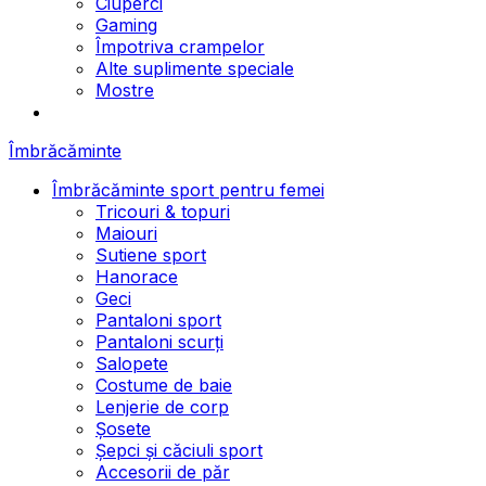
Ciuperci
Gaming
Împotriva crampelor
Alte suplimente speciale
Mostre
Îmbrăcăminte
Îmbrăcăminte sport pentru femei
Tricouri & topuri
Maiouri
Sutiene sport
Hanorace
Geci
Pantaloni sport
Pantaloni scurți
Salopete
Costume de baie
Lenjerie de corp
Șosete
Șepci și căciuli sport
Accesorii de păr