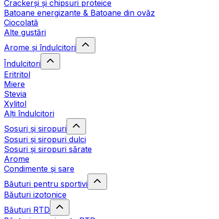
Crackerși și chipsuri proteice
Batoane energizante & Batoane din ovăz
Ciocolată
Alte gustări
Arome și îndulcitori
Îndulcitori
Eritritol
Miere
Stevia
Xylitol
Alți îndulcitori
Sosuri și siropuri
Sosuri și siropuri dulci
Sosuri și siropuri sărate
Arome
Condimente și sare
Băuturi pentru sportivi
Băuturi izotonice
Băuturi RTD