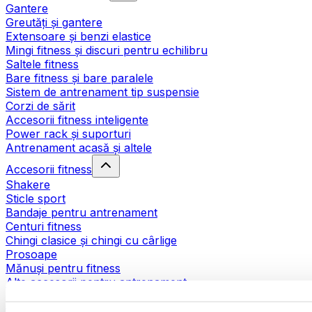
Gantere
Greutăți și gantere
Extensoare și benzi elastice
Mingi fitness și discuri pentru echilibru
Saltele fitness
Bare fitness și bare paralele
Sistem de antrenament tip suspensie
Corzi de sărit
Accesorii fitness inteligente
Power rack și suporturi
Antrenament acasă și altele
Accesorii fitness
Shakere
Sticle sport
Bandaje pentru antrenament
Centuri fitness
Chingi clasice și chingi cu cârlige
Prosoape
Mănuși pentru fitness
Alte accesorii pentru antrenament
Ajutoare pentru reabilitare