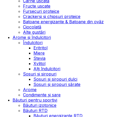
Carne uscată
Fructe uscate
Fursecuri proteice
Crackerși și chipsuri proteice
Batoane energizante & Batoane din ovăz
Ciocolată
Alte gustări
Arome și îndulcitori
Îndulcitori
Eritritol
Miere
Stevia
Xylitol
Alți îndulcitori
Sosuri și siropuri
Sosuri și siropuri dulci
Sosuri și siropuri sărate
Arome
Condimente și sare
Băuturi pentru sportivi
Băuturi izotonice
Băuturi RTD
Băuturi energizante RTD