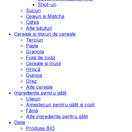
Shot-uri
Sucuri
Ceaiuri și Matcha
Cafea
Alte băuturi
Cereale și mixuri de cereale
Terciuri
Paste
Granola
Fulgi de ovăz
Cereale și müsli
Hrișcă
Quinoa
Orez
Alte cereale
Ingrediente pentru gătit
Uleiuri
Amestecuri pentru gătit și copt
Făină
Alte ingrediente pentru gătit
Diete
Produse BIO