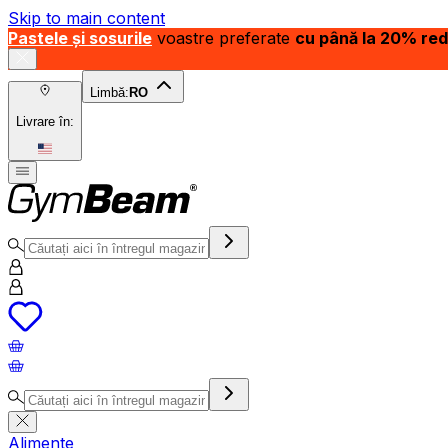
Skip to main content
Pastele și sosurile
voastre preferate
cu până la 20% re
Limbă:
RO
Livrare în:
Alimente