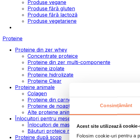
Produse vegane
Produse fără gluten
Produse fără lactoză
Produse vegetariene
Proteine
Proteine din zer whey
Concentrate proteice
Proteine din zer multi-componente
Proteine izolate
Proteine hidrolizate
Proteine Clear
Proteine animale
Colagen
Proteine din carne de vită
Consimțământ
Proteine de noapte
Alte proteine animale
Înlocuitori pentru mese
Înlocuitori de masă pulbere
Acest site utilizează cookie-
Băuturi proteice ready to drink
Folosim cookie-uri pentru a pe
Proteine după scop