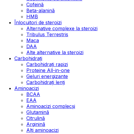
Cofeină
Beta-alanină
HMB
Înlocuitori de steroizi
Alternative complexe la steroizi
Tribulus Terrestris
Maca
DAA
Alte alternative la steroizi
Carbohidrați
Carbohidrați rapizi
Proteine All-in-one
Geluri energizante
Carbohidrați lenți
Aminoacizi
BCAA
EAA
Aminoacizi complecși
Glutamină
Citrulină
Arginină
Alți aminoacizi