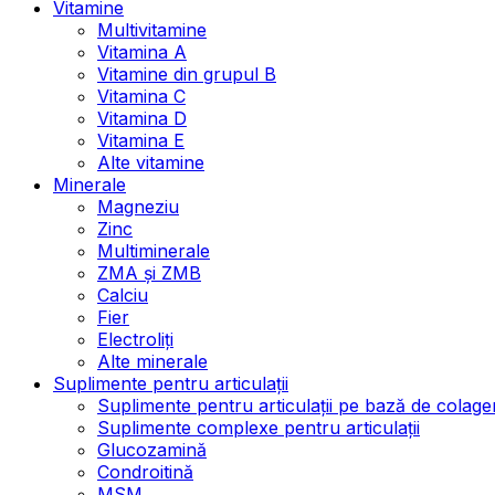
Vitamine
Multivitamine
Vitamina A
Vitamine din grupul B
Vitamina C
Vitamina D
Vitamina E
Alte vitamine
Minerale
Magneziu
Zinc
Multiminerale
ZMA și ZMB
Calciu
Fier
Electroliți
Alte minerale
Suplimente pentru articulații
Suplimente pentru articulații pe bază de colage
Suplimente complexe pentru articulații
Glucozamină
Condroitină
MSM