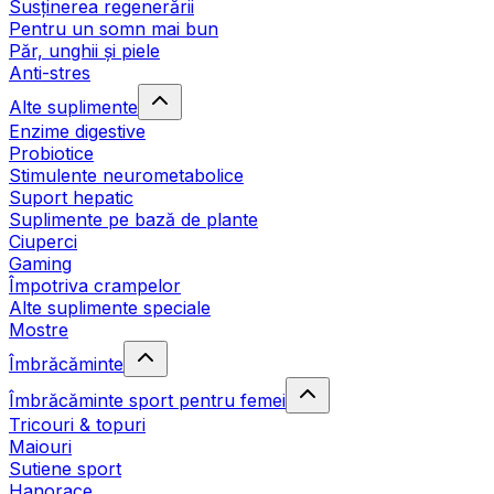
Susținerea regenerării
Pentru un somn mai bun
Păr, unghii și piele
Anti-stres
Alte suplimente
Enzime digestive
Probiotice
Stimulente neurometabolice
Suport hepatic
Suplimente pe bază de plante
Ciuperci
Gaming
Împotriva crampelor
Alte suplimente speciale
Mostre
Îmbrăcăminte
Îmbrăcăminte sport pentru femei
Tricouri & topuri
Maiouri
Sutiene sport
Hanorace