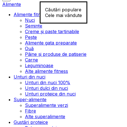
Alimente
Căutări populare
Alimente fitness
Cele mai vândute
Nuci
Semințe
Creme și paste tartinabile
Pește
Alimente gata preparate
Ouă
Pâine și produse de patiserie
Carne
Leguminoase
Alte alimente fitness
Unturi din nuci
Unturi din nuci 100%
Unturi dulci din nuci
Unturi proteice din nuci
Super-alimente
Superalimente verzi
Fibre
Alte superalimente
Gustări proteice