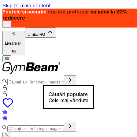
Skip to main content
Pastele și sosurile
voastre preferate
cu până la 20%
reducere
Limbă:
RO
Livrare în:
Căutări populare
Cele mai vândute