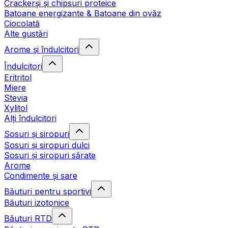
Crackerși și chipsuri proteice
Batoane energizante & Batoane din ovăz
Ciocolată
Alte gustări
Arome și îndulcitori
Îndulcitori
Eritritol
Miere
Stevia
Xylitol
Alți îndulcitori
Sosuri și siropuri
Sosuri și siropuri dulci
Sosuri și siropuri sărate
Arome
Condimente și sare
Băuturi pentru sportivi
Băuturi izotonice
Băuturi RTD