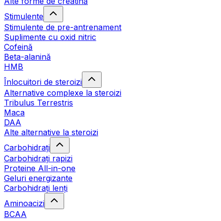
Alte forme de creatină
Stimulente
Stimulente de pre-antrenament
Suplimente cu oxid nitric
Cofeină
Beta-alanină
HMB
Înlocuitori de steroizi
Alternative complexe la steroizi
Tribulus Terrestris
Maca
DAA
Alte alternative la steroizi
Carbohidrați
Carbohidrați rapizi
Proteine All-in-one
Geluri energizante
Carbohidrați lenți
Aminoacizi
BCAA