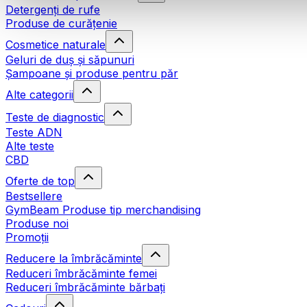
Detergenți de rufe
Produse de curățenie
Cosmetice naturale
Geluri de duș și săpunuri
Șampoane și produse pentru păr
Alte categorii
Teste de diagnostic
Teste ADN
Alte teste
CBD
Oferte de top
Bestsellere
GymBeam Produse tip merchandising
Produse noi
Promoții
Reducere la îmbrăcăminte
Reduceri îmbrăcăminte femei
Reduceri îmbrăcăminte bărbați