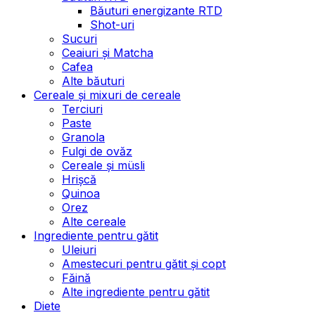
Băuturi energizante RTD
Shot-uri
Sucuri
Ceaiuri și Matcha
Cafea
Alte băuturi
Cereale și mixuri de cereale
Terciuri
Paste
Granola
Fulgi de ovăz
Cereale și müsli
Hrișcă
Quinoa
Orez
Alte cereale
Ingrediente pentru gătit
Uleiuri
Amestecuri pentru gătit și copt
Făină
Alte ingrediente pentru gătit
Diete