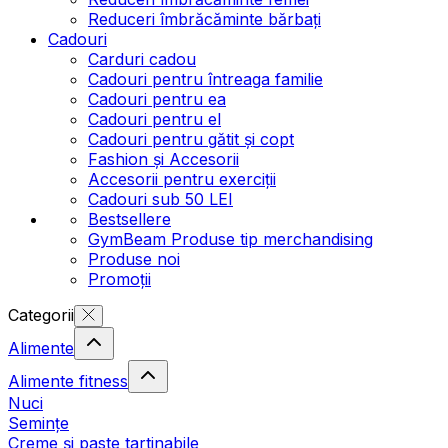
Reduceri îmbrăcăminte bărbați
Cadouri
Carduri cadou
Cadouri pentru întreaga familie
Cadouri pentru ea
Cadouri pentru el
Cadouri pentru gătit și copt
Fashion și Accesorii
Accesorii pentru exerciții
Cadouri sub 50 LEI
Bestsellere
GymBeam Produse tip merchandising
Produse noi
Promoții
Categorii
Alimente
Alimente fitness
Nuci
Semințe
Creme și paste tartinabile