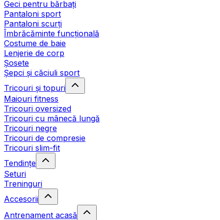
Geci pentru bărbați
Pantaloni sport
Pantaloni scurți
Îmbrăcăminte funcțională
Costume de baie
Lenjerie de corp
Șosete
Șepci și căciuli sport
Tricouri și topuri
Maiouri fitness
Tricouri oversized
Tricouri cu mânecă lungă
Tricouri negre
Tricouri de compresie
Tricouri slim-fit
Tendințe
Seturi
Treninguri
Accesorii
Antrenament acasă