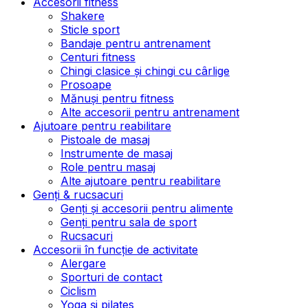
Accesorii fitness
Shakere
Sticle sport
Bandaje pentru antrenament
Centuri fitness
Chingi clasice și chingi cu cârlige
Prosoape
Mănuși pentru fitness
Alte accesorii pentru antrenament
Ajutoare pentru reabilitare
Pistoale de masaj
Instrumente de masaj
Role pentru masaj
Alte ajutoare pentru reabilitare
Genți & rucsacuri
Genți și accesorii pentru alimente
Genți pentru sala de sport
Rucsacuri
Accesorii în funcție de activitate
Alergare
Sporturi de contact
Ciclism
Yoga și pilates