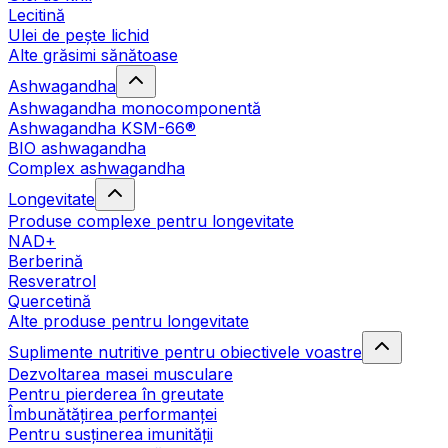
Lecitină
Ulei de pește lichid
Alte grăsimi sănătoase
Ashwagandha
Ashwagandha monocomponentă
Ashwagandha KSM-66®
BIO ashwagandha
Complex ashwagandha
Longevitate
Produse complexe pentru longevitate
NAD+
Berberină
Resveratrol
Quercetină
Alte produse pentru longevitate
Suplimente nutritive pentru obiectivele voastre
Dezvoltarea masei musculare
Pentru pierderea în greutate
Îmbunătățirea performanței
Pentru susținerea imunității