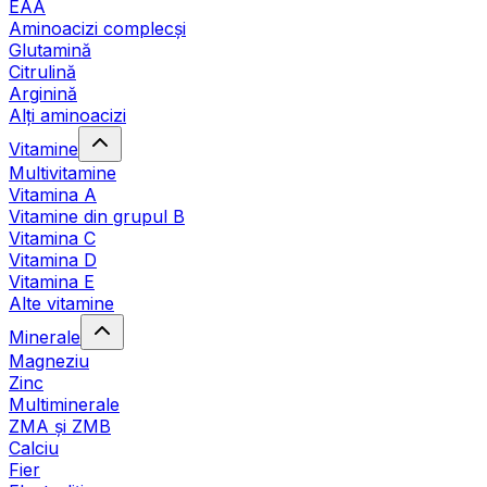
EAA
Aminoacizi complecși
Glutamină
Citrulină
Arginină
Alți aminoacizi
Vitamine
Multivitamine
Vitamina A
Vitamine din grupul B
Vitamina C
Vitamina D
Vitamina E
Alte vitamine
Minerale
Magneziu
Zinc
Multiminerale
ZMA și ZMB
Calciu
Fier