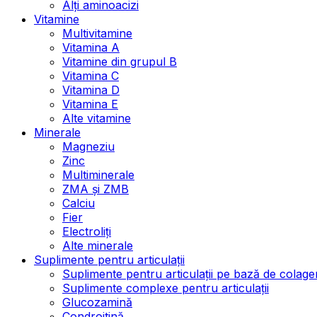
Alți aminoacizi
Vitamine
Multivitamine
Vitamina A
Vitamine din grupul B
Vitamina C
Vitamina D
Vitamina E
Alte vitamine
Minerale
Magneziu
Zinc
Multiminerale
ZMA și ZMB
Calciu
Fier
Electroliți
Alte minerale
Suplimente pentru articulații
Suplimente pentru articulații pe bază de colage
Suplimente complexe pentru articulații
Glucozamină
Condroitină