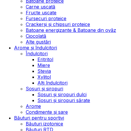
Batoane proteice
Carne uscată
Fructe uscate
Fursecuri proteice
Crackerși și chipsuri proteice
Batoane energizante & Batoane din ovăz
Ciocolată
Alte gustări
Arome și îndulcitori
Îndulcitori
Eritritol
Miere
Stevia
Xylitol
Alți îndulcitori
Sosuri și siropuri
Sosuri și siropuri dulci
Sosuri și siropuri sărate
Arome
Condimente și sare
Băuturi pentru sportivi
Băuturi izotonice
Băuturi RTD