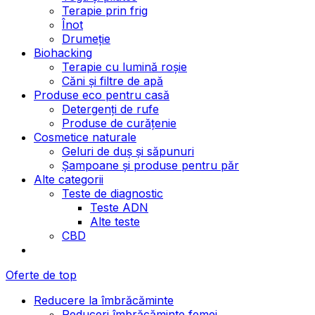
Terapie prin frig
Înot
Drumeție
Biohacking
Terapie cu lumină roșie
Căni și filtre de apă
Produse eco pentru casă
Detergenți de rufe
Produse de curățenie
Cosmetice naturale
Geluri de duș și săpunuri
Șampoane și produse pentru păr
Alte categorii
Teste de diagnostic
Teste ADN
Alte teste
CBD
Oferte de top
Reducere la îmbrăcăminte
Reduceri îmbrăcăminte femei