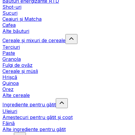
Băuturi energizante RTD
Shot-uri
Sucuri
Ceaiuri și Matcha
Cafea
Alte băuturi
Cereale și mixuri de cereale
Terciuri
Paste
Granola
Fulgi de ovăz
Cereale și müsli
Hrișcă
Quinoa
Orez
Alte cereale
Ingrediente pentru gătit
Uleiuri
Amestecuri pentru gătit și copt
Făină
Alte ingrediente pentru gătit