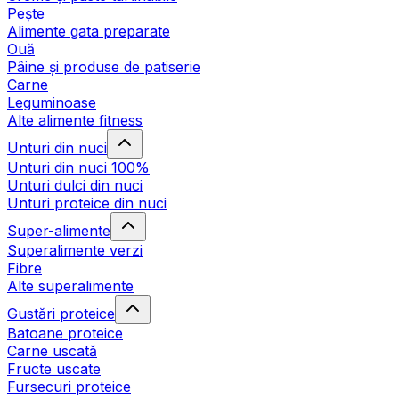
Pește
Alimente gata preparate
Ouă
Pâine și produse de patiserie
Carne
Leguminoase
Alte alimente fitness
Unturi din nuci
Unturi din nuci 100%
Unturi dulci din nuci
Unturi proteice din nuci
Super-alimente
Superalimente verzi
Fibre
Alte superalimente
Gustări proteice
Batoane proteice
Carne uscată
Fructe uscate
Fursecuri proteice