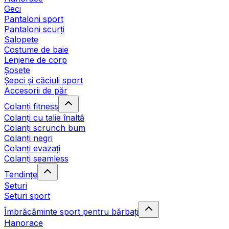
Geci
Pantaloni sport
Pantaloni scurți
Salopete
Costume de baie
Lenjerie de corp
Șosete
Șepci și căciuli sport
Accesorii de păr
Colanți fitness
Colanți cu talie înaltă
Colanți scrunch bum
Colanți negri
Colanți evazați
Colanți seamless
Tendințe
Seturi
Seturi sport
Îmbrăcăminte sport pentru bărbați
Hanorace