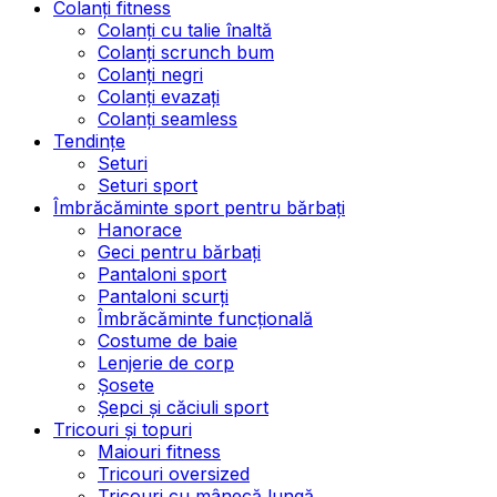
Colanți fitness
Colanți cu talie înaltă
Colanți scrunch bum
Colanți negri
Colanți evazați
Colanți seamless
Tendințe
Seturi
Seturi sport
Îmbrăcăminte sport pentru bărbați
Hanorace
Geci pentru bărbați
Pantaloni sport
Pantaloni scurți
Îmbrăcăminte funcțională
Costume de baie
Lenjerie de corp
Șosete
Șepci și căciuli sport
Tricouri și topuri
Maiouri fitness
Tricouri oversized
Tricouri cu mânecă lungă