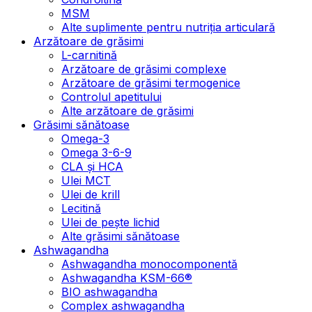
MSM
Alte suplimente pentru nutriția articulară
Arzătoare de grăsimi
L-carnitină
Arzătoare de grăsimi complexe
Arzătoare de grăsimi termogenice
Controlul apetitului
Alte arzătoare de grăsimi
Grăsimi sănătoase
Omega-3
Omega 3-6-9
CLA şi HCA
Ulei MCT
Ulei de krill
Lecitină
Ulei de pește lichid
Alte grăsimi sănătoase
Ashwagandha
Ashwagandha monocomponentă
Ashwagandha KSM-66®
BIO ashwagandha
Complex ashwagandha