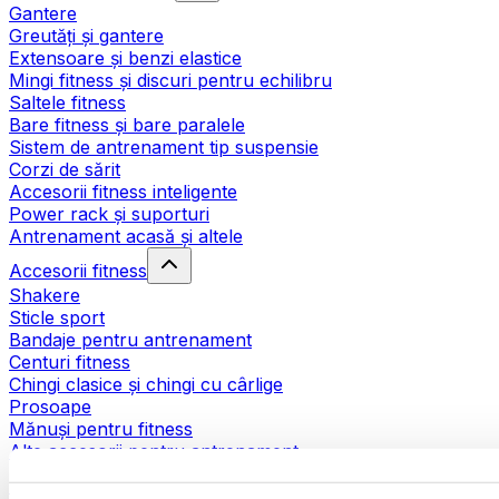
Gantere
Greutăți și gantere
Extensoare și benzi elastice
Mingi fitness și discuri pentru echilibru
Saltele fitness
Bare fitness și bare paralele
Sistem de antrenament tip suspensie
Corzi de sărit
Accesorii fitness inteligente
Power rack și suporturi
Antrenament acasă și altele
Accesorii fitness
Shakere
Sticle sport
Bandaje pentru antrenament
Centuri fitness
Chingi clasice și chingi cu cârlige
Prosoape
Mănuși pentru fitness
Alte accesorii pentru antrenament
Ajutoare pentru reabilitare