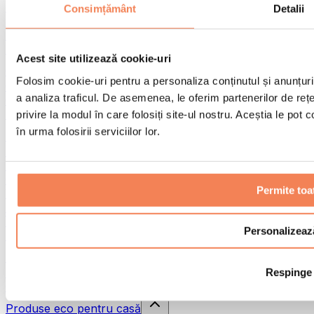
Pistoale de masaj
Consimțământ
Detalii
Instrumente de masaj
Role pentru masaj
Alte ajutoare pentru reabilitare
Acest site utilizează cookie-uri
Genți & rucsacuri
Folosim cookie-uri pentru a personaliza conținutul și anunțurile
Genți și accesorii pentru alimente
a analiza traficul. De asemenea, le oferim partenerilor de rețel
Genți pentru sala de sport
Rucsacuri
privire la modul în care folosiți site-ul nostru. Aceștia le pot
în urma folosirii serviciilor lor.
Accesorii în funcție de activitate
Alergare
Sporturi de contact
Ciclism
Permite toa
Yoga și pilates
Terapie prin frig
Înot
Personalizeaz
Drumeție
Biohacking
Respinge
Terapie cu lumină roșie
Căni și filtre de apă
Produse eco pentru casă