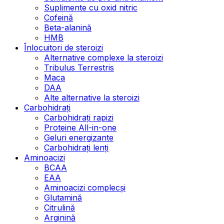
Suplimente cu oxid nitric
Cofeină
Beta-alanină
HMB
Înlocuitori de steroizi
Alternative complexe la steroizi
Tribulus Terrestris
Maca
DAA
Alte alternative la steroizi
Carbohidrați
Carbohidrați rapizi
Proteine All-in-one
Geluri energizante
Carbohidrați lenți
Aminoacizi
BCAA
EAA
Aminoacizi complecși
Glutamină
Citrulină
Arginină