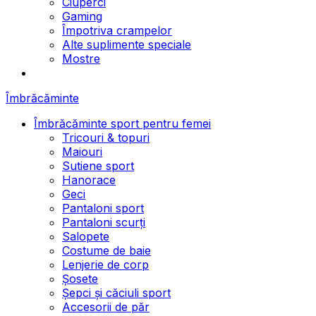
Ciuperci
Gaming
Împotriva crampelor
Alte suplimente speciale
Mostre
Îmbrăcăminte
Îmbrăcăminte sport pentru femei
Tricouri & topuri
Maiouri
Sutiene sport
Hanorace
Geci
Pantaloni sport
Pantaloni scurți
Salopete
Costume de baie
Lenjerie de corp
Șosete
Șepci și căciuli sport
Accesorii de păr