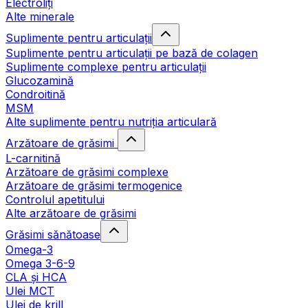
Electroliți
Alte minerale
Suplimente pentru articulații
Suplimente pentru articulații pe bază de colagen
Suplimente complexe pentru articulații
Glucozamină
Condroitină
MSM
Alte suplimente pentru nutriția articulară
Arzătoare de grăsimi
L-carnitină
Arzătoare de grăsimi complexe
Arzătoare de grăsimi termogenice
Controlul apetitului
Alte arzătoare de grăsimi
Grăsimi sănătoase
Omega-3
Omega 3-6-9
CLA şi HCA
Ulei MCT
Ulei de krill