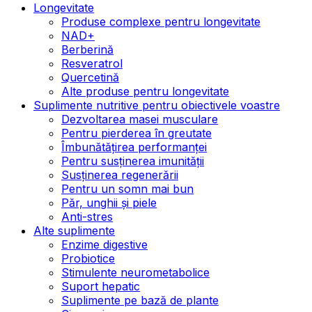
Longevitate
Produse complexe pentru longevitate
NAD+
Berberină
Resveratrol
Quercetină
Alte produse pentru longevitate
Suplimente nutritive pentru obiectivele voastre
Dezvoltarea masei musculare
Pentru pierderea în greutate
Îmbunătățirea performanței
Pentru susținerea imunității
Susținerea regenerării
Pentru un somn mai bun
Păr, unghii și piele
Anti-stres
Alte suplimente
Enzime digestive
Probiotice
Stimulente neurometabolice
Suport hepatic
Suplimente pe bază de plante