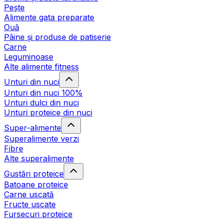
Pește
Alimente gata preparate
Ouă
Pâine și produse de patiserie
Carne
Leguminoase
Alte alimente fitness
Unturi din nuci
Unturi din nuci 100%
Unturi dulci din nuci
Unturi proteice din nuci
Super-alimente
Superalimente verzi
Fibre
Alte superalimente
Gustări proteice
Batoane proteice
Carne uscată
Fructe uscate
Fursecuri proteice