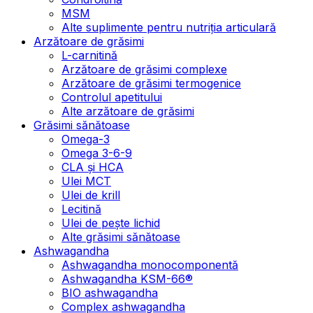
MSM
Alte suplimente pentru nutriția articulară
Arzătoare de grăsimi
L-carnitină
Arzătoare de grăsimi complexe
Arzătoare de grăsimi termogenice
Controlul apetitului
Alte arzătoare de grăsimi
Grăsimi sănătoase
Omega-3
Omega 3-6-9
CLA şi HCA
Ulei MCT
Ulei de krill
Lecitină
Ulei de pește lichid
Alte grăsimi sănătoase
Ashwagandha
Ashwagandha monocomponentă
Ashwagandha KSM-66®
BIO ashwagandha
Complex ashwagandha