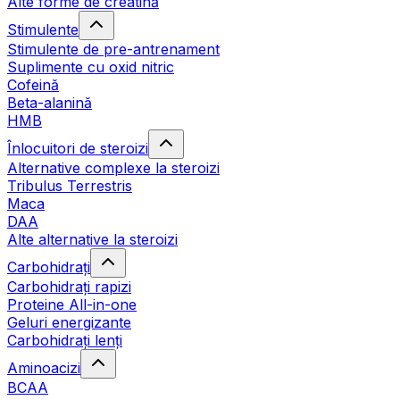
Alte forme de creatină
Stimulente
Stimulente de pre-antrenament
Suplimente cu oxid nitric
Cofeină
Beta-alanină
HMB
Înlocuitori de steroizi
Alternative complexe la steroizi
Tribulus Terrestris
Maca
DAA
Alte alternative la steroizi
Carbohidrați
Carbohidrați rapizi
Proteine All-in-one
Geluri energizante
Carbohidrați lenți
Aminoacizi
BCAA