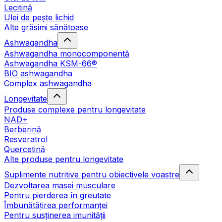
Lecitină
Ulei de pește lichid
Alte grăsimi sănătoase
Ashwagandha
Ashwagandha monocomponentă
Ashwagandha KSM-66®
BIO ashwagandha
Complex ashwagandha
Longevitate
Produse complexe pentru longevitate
NAD+
Berberină
Resveratrol
Quercetină
Alte produse pentru longevitate
Suplimente nutritive pentru obiectivele voastre
Dezvoltarea masei musculare
Pentru pierderea în greutate
Îmbunătățirea performanței
Pentru susținerea imunității