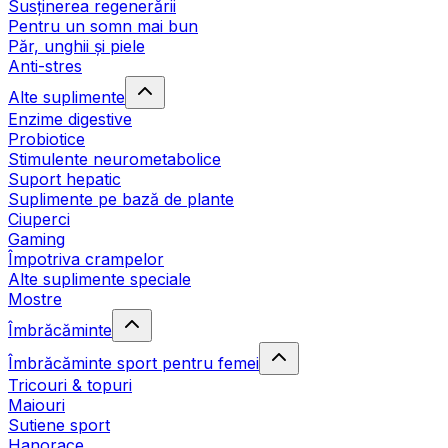
Susținerea regenerării
Pentru un somn mai bun
Păr, unghii și piele
Anti-stres
Alte suplimente
Enzime digestive
Probiotice
Stimulente neurometabolice
Suport hepatic
Suplimente pe bază de plante
Ciuperci
Gaming
Împotriva crampelor
Alte suplimente speciale
Mostre
Îmbrăcăminte
Îmbrăcăminte sport pentru femei
Tricouri & topuri
Maiouri
Sutiene sport
Hanorace