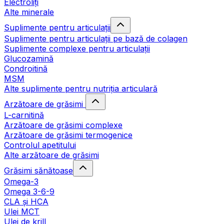
Electroliți
Alte minerale
Suplimente pentru articulații
Suplimente pentru articulații pe bază de colagen
Suplimente complexe pentru articulații
Glucozamină
Condroitină
MSM
Alte suplimente pentru nutriția articulară
Arzătoare de grăsimi
L-carnitină
Arzătoare de grăsimi complexe
Arzătoare de grăsimi termogenice
Controlul apetitului
Alte arzătoare de grăsimi
Grăsimi sănătoase
Omega-3
Omega 3-6-9
CLA şi HCA
Ulei MCT
Ulei de krill