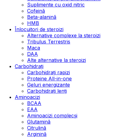
Suplimente cu oxid nitric
Cofeină
Beta-alanină
HMB
Înlocuitori de steroizi
Alternative complexe la steroizi
Tribulus Terrestris
Maca
DAA
Alte alternative la steroizi
Carbohidrați
Carbohidrați rapizi
Proteine All-in-one
Geluri energizante
Carbohidrați lenți
Aminoacizi
BCAA
EAA
Aminoacizi complecși
Glutamină
Citrulină
Arginină