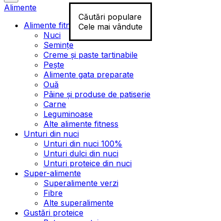
Alimente
Căutări populare
Alimente fitness
Cele mai vândute
Nuci
Semințe
Creme și paste tartinabile
Pește
Alimente gata preparate
Ouă
Pâine și produse de patiserie
Carne
Leguminoase
Alte alimente fitness
Unturi din nuci
Unturi din nuci 100%
Unturi dulci din nuci
Unturi proteice din nuci
Super-alimente
Superalimente verzi
Fibre
Alte superalimente
Gustări proteice