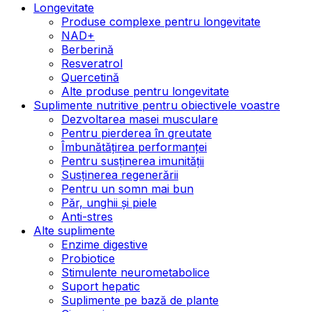
Longevitate
Produse complexe pentru longevitate
NAD+
Berberină
Resveratrol
Quercetină
Alte produse pentru longevitate
Suplimente nutritive pentru obiectivele voastre
Dezvoltarea masei musculare
Pentru pierderea în greutate
Îmbunătățirea performanței
Pentru susținerea imunității
Susținerea regenerării
Pentru un somn mai bun
Păr, unghii și piele
Anti-stres
Alte suplimente
Enzime digestive
Probiotice
Stimulente neurometabolice
Suport hepatic
Suplimente pe bază de plante