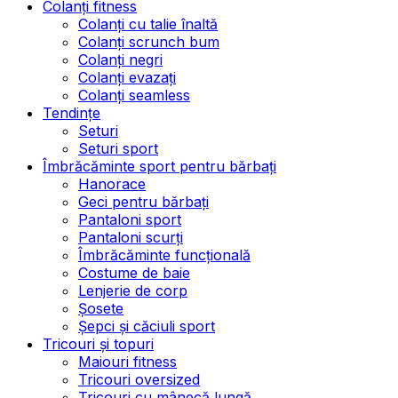
Colanți fitness
Colanți cu talie înaltă
Colanți scrunch bum
Colanți negri
Colanți evazați
Colanți seamless
Tendințe
Seturi
Seturi sport
Îmbrăcăminte sport pentru bărbați
Hanorace
Geci pentru bărbați
Pantaloni sport
Pantaloni scurți
Îmbrăcăminte funcțională
Costume de baie
Lenjerie de corp
Șosete
Șepci și căciuli sport
Tricouri și topuri
Maiouri fitness
Tricouri oversized
Tricouri cu mânecă lungă