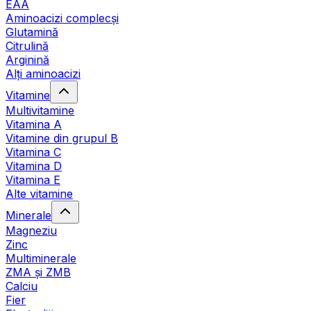
EAA
Aminoacizi complecși
Glutamină
Citrulină
Arginină
Alți aminoacizi
Vitamine
Multivitamine
Vitamina A
Vitamine din grupul B
Vitamina C
Vitamina D
Vitamina E
Alte vitamine
Minerale
Magneziu
Zinc
Multiminerale
ZMA și ZMB
Calciu
Fier