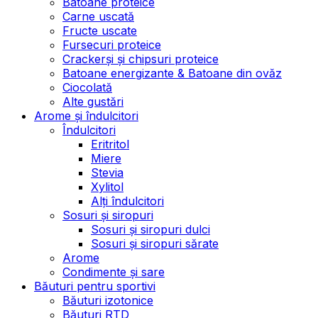
Batoane proteice
Carne uscată
Fructe uscate
Fursecuri proteice
Crackerși și chipsuri proteice
Batoane energizante & Batoane din ovăz
Ciocolată
Alte gustări
Arome și îndulcitori
Îndulcitori
Eritritol
Miere
Stevia
Xylitol
Alți îndulcitori
Sosuri și siropuri
Sosuri și siropuri dulci
Sosuri și siropuri sărate
Arome
Condimente și sare
Băuturi pentru sportivi
Băuturi izotonice
Băuturi RTD