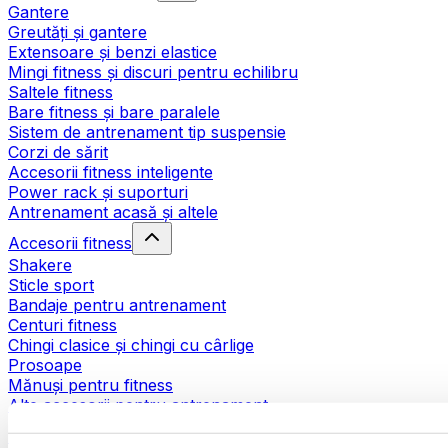
Gantere
Greutăți și gantere
Extensoare și benzi elastice
Mingi fitness și discuri pentru echilibru
Saltele fitness
Bare fitness și bare paralele
Sistem de antrenament tip suspensie
Corzi de sărit
Accesorii fitness inteligente
Power rack și suporturi
Antrenament acasă și altele
Accesorii fitness
Shakere
Sticle sport
Bandaje pentru antrenament
Centuri fitness
Chingi clasice și chingi cu cârlige
Prosoape
Mănuși pentru fitness
Alte accesorii pentru antrenament
Ajutoare pentru reabilitare