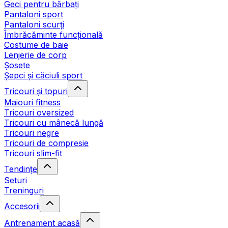
Geci pentru bărbați
Pantaloni sport
Pantaloni scurți
Îmbrăcăminte funcțională
Costume de baie
Lenjerie de corp
Șosete
Șepci și căciuli sport
Tricouri și topuri
Maiouri fitness
Tricouri oversized
Tricouri cu mânecă lungă
Tricouri negre
Tricouri de compresie
Tricouri slim-fit
Tendințe
Seturi
Treninguri
Accesorii
Antrenament acasă