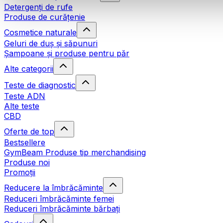
Detergenți de rufe
Produse de curățenie
Cosmetice naturale
Geluri de duș și săpunuri
Șampoane și produse pentru păr
Alte categorii
Teste de diagnostic
Teste ADN
Alte teste
CBD
Oferte de top
Bestsellere
GymBeam Produse tip merchandising
Produse noi
Promoții
Reducere la îmbrăcăminte
Reduceri îmbrăcăminte femei
Reduceri îmbrăcăminte bărbați