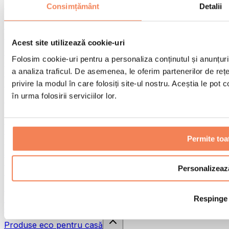
Pistoale de masaj
Consimțământ
Detalii
Instrumente de masaj
Role pentru masaj
Alte ajutoare pentru reabilitare
Acest site utilizează cookie-uri
Genți & rucsacuri
Folosim cookie-uri pentru a personaliza conținutul și anunțurile
Genți și accesorii pentru alimente
a analiza traficul. De asemenea, le oferim partenerilor de rețel
Genți pentru sala de sport
Rucsacuri
privire la modul în care folosiți site-ul nostru. Aceștia le pot
în urma folosirii serviciilor lor.
Accesorii în funcție de activitate
Alergare
Sporturi de contact
Ciclism
Permite toa
Yoga și pilates
Terapie prin frig
Înot
Personalizeaz
Drumeție
Biohacking
Respinge
Terapie cu lumină roșie
Căni și filtre de apă
Produse eco pentru casă