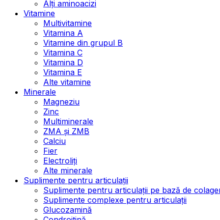
Alți aminoacizi
Vitamine
Multivitamine
Vitamina A
Vitamine din grupul B
Vitamina C
Vitamina D
Vitamina E
Alte vitamine
Minerale
Magneziu
Zinc
Multiminerale
ZMA și ZMB
Calciu
Fier
Electroliți
Alte minerale
Suplimente pentru articulații
Suplimente pentru articulații pe bază de colage
Suplimente complexe pentru articulații
Glucozamină
Condroitină