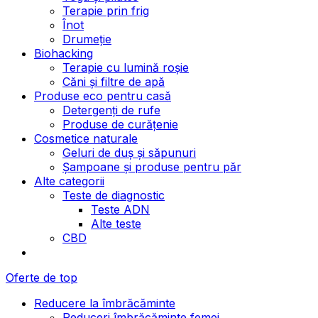
Terapie prin frig
Înot
Drumeție
Biohacking
Terapie cu lumină roșie
Căni și filtre de apă
Produse eco pentru casă
Detergenți de rufe
Produse de curățenie
Cosmetice naturale
Geluri de duș și săpunuri
Șampoane și produse pentru păr
Alte categorii
Teste de diagnostic
Teste ADN
Alte teste
CBD
Oferte de top
Reducere la îmbrăcăminte
Reduceri îmbrăcăminte femei