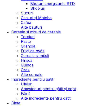
Băuturi energizante RTD
Shot-uri
Sucuri
Ceaiuri și Matcha
Cafea
Alte băuturi
Cereale și mixuri de cereale
Terciuri
Paste
Granola
Fulgi de ovăz
Cereale și müsli
Hrișcă
Quinoa
Orez
Alte cereale
Ingrediente pentru gătit
Uleiuri
Amestecuri pentru gătit și copt
Făină
Alte ingrediente pentru gătit
Diete