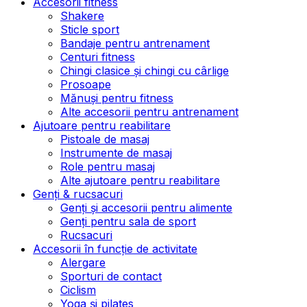
Accesorii fitness
Shakere
Sticle sport
Bandaje pentru antrenament
Centuri fitness
Chingi clasice și chingi cu cârlige
Prosoape
Mănuși pentru fitness
Alte accesorii pentru antrenament
Ajutoare pentru reabilitare
Pistoale de masaj
Instrumente de masaj
Role pentru masaj
Alte ajutoare pentru reabilitare
Genți & rucsacuri
Genți și accesorii pentru alimente
Genți pentru sala de sport
Rucsacuri
Accesorii în funcție de activitate
Alergare
Sporturi de contact
Ciclism
Yoga și pilates