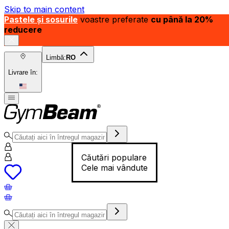
Skip to main content
Pastele și sosurile
voastre preferate
cu până la 20%
reducere
Limbă:
RO
Livrare în:
Căutări populare
Cele mai vândute