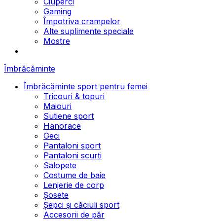
Ciuperci
Gaming
Împotriva crampelor
Alte suplimente speciale
Mostre
Îmbrăcăminte
Îmbrăcăminte sport pentru femei
Tricouri & topuri
Maiouri
Sutiene sport
Hanorace
Geci
Pantaloni sport
Pantaloni scurți
Salopete
Costume de baie
Lenjerie de corp
Șosete
Șepci și căciuli sport
Accesorii de păr