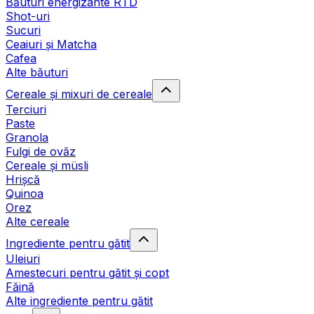
Băuturi energizante RTD
Shot-uri
Sucuri
Ceaiuri și Matcha
Cafea
Alte băuturi
Cereale și mixuri de cereale
Terciuri
Paste
Granola
Fulgi de ovăz
Cereale și müsli
Hrișcă
Quinoa
Orez
Alte cereale
Ingrediente pentru gătit
Uleiuri
Amestecuri pentru gătit și copt
Făină
Alte ingrediente pentru gătit