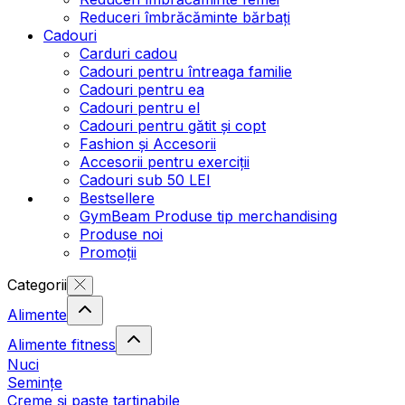
Reduceri îmbrăcăminte bărbați
Cadouri
Carduri cadou
Cadouri pentru întreaga familie
Cadouri pentru ea
Cadouri pentru el
Cadouri pentru gătit și copt
Fashion și Accesorii
Accesorii pentru exerciții
Cadouri sub 50 LEI
Bestsellere
GymBeam Produse tip merchandising
Produse noi
Promoții
Categorii
Alimente
Alimente fitness
Nuci
Semințe
Creme și paste tartinabile