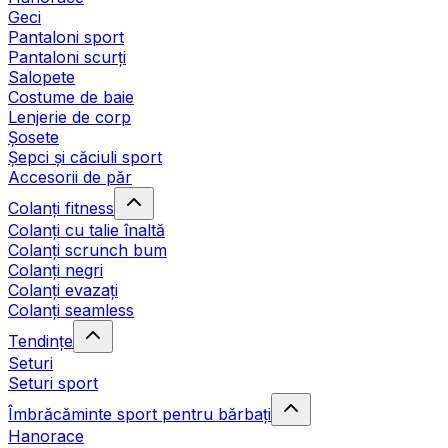
Geci
Pantaloni sport
Pantaloni scurți
Salopete
Costume de baie
Lenjerie de corp
Șosete
Șepci și căciuli sport
Accesorii de păr
Colanți fitness
Colanți cu talie înaltă
Colanți scrunch bum
Colanți negri
Colanți evazați
Colanți seamless
Tendințe
Seturi
Seturi sport
Îmbrăcăminte sport pentru bărbați
Hanorace