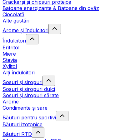
Crackerși și chipsuri proteice
Batoane energizante & Batoane din ovăz
Ciocolată
Alte gustări
Arome și îndulcitori
Îndulcitori
Eritritol
Miere
Stevia
Xylitol
Alți îndulcitori
Sosuri și siropuri
Sosuri și siropuri dulci
Sosuri și siropuri sărate
Arome
Condimente și sare
Băuturi pentru sportivi
Băuturi izotonice
Băuturi RTD