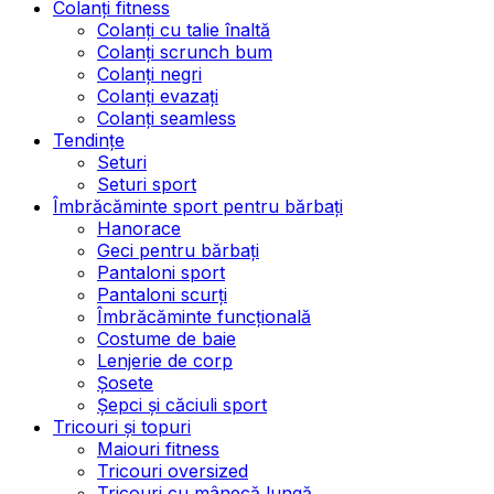
Colanți fitness
Colanți cu talie înaltă
Colanți scrunch bum
Colanți negri
Colanți evazați
Colanți seamless
Tendințe
Seturi
Seturi sport
Îmbrăcăminte sport pentru bărbați
Hanorace
Geci pentru bărbați
Pantaloni sport
Pantaloni scurți
Îmbrăcăminte funcțională
Costume de baie
Lenjerie de corp
Șosete
Șepci și căciuli sport
Tricouri și topuri
Maiouri fitness
Tricouri oversized
Tricouri cu mânecă lungă