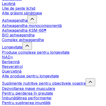
Lecitină
Ulei de pește lichid
Alte grăsimi sănătoase
Ashwagandha
Ashwagandha monocomponentă
Ashwagandha KSM-66®
BIO ashwagandha
Complex ashwagandha
Longevitate
Produse complexe pentru longevitate
NAD+
Berberină
Resveratrol
Quercetină
Alte produse pentru longevitate
Suplimente nutritive pentru obiectivele voastre
Dezvoltarea masei musculare
Pentru pierderea în greutate
Îmbunătățirea performanței
Pentru susținerea imunității