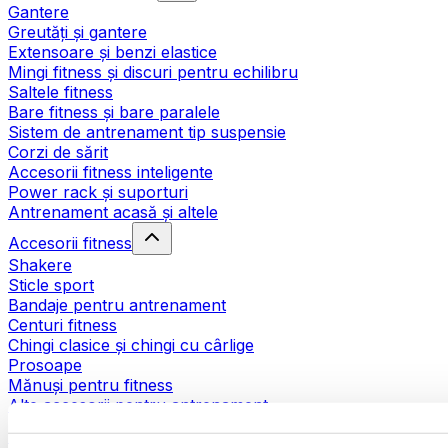
Gantere
Greutăți și gantere
Extensoare și benzi elastice
Mingi fitness și discuri pentru echilibru
Saltele fitness
Bare fitness și bare paralele
Sistem de antrenament tip suspensie
Corzi de sărit
Accesorii fitness inteligente
Power rack și suporturi
Antrenament acasă și altele
Accesorii fitness
Shakere
Sticle sport
Bandaje pentru antrenament
Centuri fitness
Chingi clasice și chingi cu cârlige
Prosoape
Mănuși pentru fitness
Alte accesorii pentru antrenament
Ajutoare pentru reabilitare