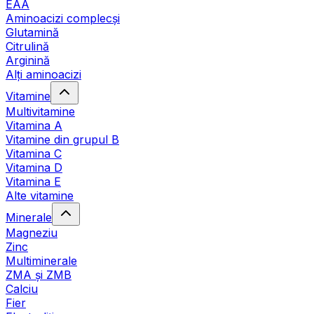
EAA
Aminoacizi complecși
Glutamină
Citrulină
Arginină
Alți aminoacizi
Vitamine
Multivitamine
Vitamina A
Vitamine din grupul B
Vitamina C
Vitamina D
Vitamina E
Alte vitamine
Minerale
Magneziu
Zinc
Multiminerale
ZMA și ZMB
Calciu
Fier