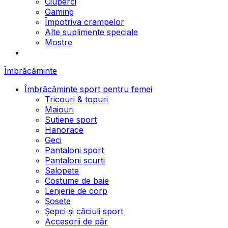
Ciuperci
Gaming
Împotriva crampelor
Alte suplimente speciale
Mostre
Îmbrăcăminte
Îmbrăcăminte sport pentru femei
Tricouri & topuri
Maiouri
Sutiene sport
Hanorace
Geci
Pantaloni sport
Pantaloni scurți
Salopete
Costume de baie
Lenjerie de corp
Șosete
Șepci și căciuli sport
Accesorii de păr