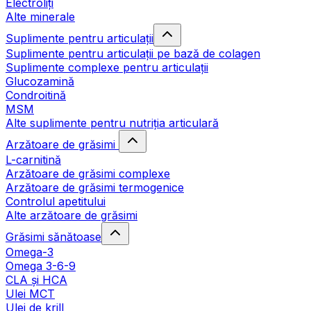
Electroliți
Alte minerale
Suplimente pentru articulații
Suplimente pentru articulații pe bază de colagen
Suplimente complexe pentru articulații
Glucozamină
Condroitină
MSM
Alte suplimente pentru nutriția articulară
Arzătoare de grăsimi
L-carnitină
Arzătoare de grăsimi complexe
Arzătoare de grăsimi termogenice
Controlul apetitului
Alte arzătoare de grăsimi
Grăsimi sănătoase
Omega-3
Omega 3-6-9
CLA şi HCA
Ulei MCT
Ulei de krill