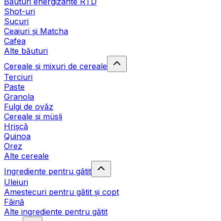
Băuturi energizante RTD
Shot-uri
Sucuri
Ceaiuri și Matcha
Cafea
Alte băuturi
Cereale și mixuri de cereale
Terciuri
Paste
Granola
Fulgi de ovăz
Cereale și müsli
Hrișcă
Quinoa
Orez
Alte cereale
Ingrediente pentru gătit
Uleiuri
Amestecuri pentru gătit și copt
Făină
Alte ingrediente pentru gătit