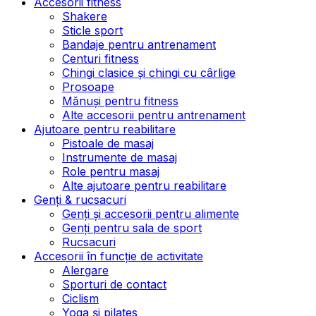
Accesorii fitness
Shakere
Sticle sport
Bandaje pentru antrenament
Centuri fitness
Chingi clasice și chingi cu cârlige
Prosoape
Mănuși pentru fitness
Alte accesorii pentru antrenament
Ajutoare pentru reabilitare
Pistoale de masaj
Instrumente de masaj
Role pentru masaj
Alte ajutoare pentru reabilitare
Genți & rucsacuri
Genți și accesorii pentru alimente
Genți pentru sala de sport
Rucsacuri
Accesorii în funcție de activitate
Alergare
Sporturi de contact
Ciclism
Yoga și pilates