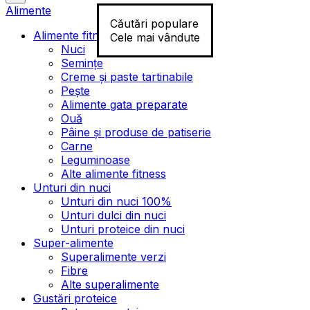
Alimente
Căutări populare
Alimente fitness
Cele mai vândute
Nuci
Semințe
Creme și paste tartinabile
Pește
Alimente gata preparate
Ouă
Pâine și produse de patiserie
Carne
Leguminoase
Alte alimente fitness
Unturi din nuci
Unturi din nuci 100%
Unturi dulci din nuci
Unturi proteice din nuci
Super-alimente
Superalimente verzi
Fibre
Alte superalimente
Gustări proteice