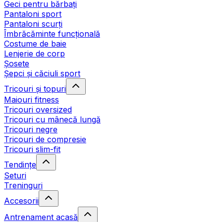
Geci pentru bărbați
Pantaloni sport
Pantaloni scurți
Îmbrăcăminte funcțională
Costume de baie
Lenjerie de corp
Șosete
Șepci și căciuli sport
Tricouri și topuri
Maiouri fitness
Tricouri oversized
Tricouri cu mânecă lungă
Tricouri negre
Tricouri de compresie
Tricouri slim-fit
Tendințe
Seturi
Treninguri
Accesorii
Antrenament acasă