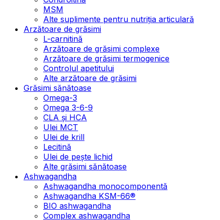
MSM
Alte suplimente pentru nutriția articulară
Arzătoare de grăsimi
L-carnitină
Arzătoare de grăsimi complexe
Arzătoare de grăsimi termogenice
Controlul apetitului
Alte arzătoare de grăsimi
Grăsimi sănătoase
Omega-3
Omega 3-6-9
CLA şi HCA
Ulei MCT
Ulei de krill
Lecitină
Ulei de pește lichid
Alte grăsimi sănătoase
Ashwagandha
Ashwagandha monocomponentă
Ashwagandha KSM-66®
BIO ashwagandha
Complex ashwagandha