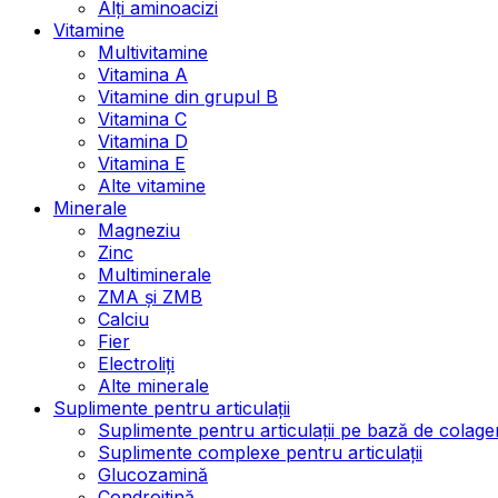
Alți aminoacizi
Vitamine
Multivitamine
Vitamina A
Vitamine din grupul B
Vitamina C
Vitamina D
Vitamina E
Alte vitamine
Minerale
Magneziu
Zinc
Multiminerale
ZMA și ZMB
Calciu
Fier
Electroliți
Alte minerale
Suplimente pentru articulații
Suplimente pentru articulații pe bază de colage
Suplimente complexe pentru articulații
Glucozamină
Condroitină