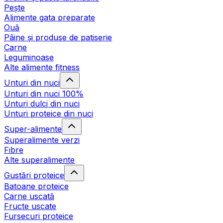
Pește
Alimente gata preparate
Ouă
Pâine și produse de patiserie
Carne
Leguminoase
Alte alimente fitness
Unturi din nuci
Unturi din nuci 100%
Unturi dulci din nuci
Unturi proteice din nuci
Super-alimente
Superalimente verzi
Fibre
Alte superalimente
Gustări proteice
Batoane proteice
Carne uscată
Fructe uscate
Fursecuri proteice