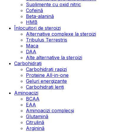
Suplimente cu oxid nitric
Cofeină
Beta-alanină
HMB
Înlocuitori de steroizi
Alternative complexe la steroizi
Tribulus Terrestris
Maca
DAA
Alte alternative la steroizi
Carbohidrați
Carbohidrați rapizi
Proteine All-in-one
Geluri energizante
Carbohidrați lenți
Aminoacizi
BCAA
EAA
Aminoacizi complecși
Glutamină
Citrulină
Arginină