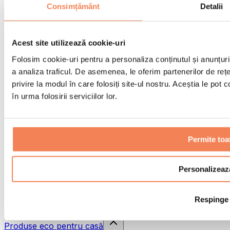
Pistoale de masaj
Consimțământ
Detalii
Instrumente de masaj
Role pentru masaj
Alte ajutoare pentru reabilitare
Acest site utilizează cookie-uri
Genți & rucsacuri
Folosim cookie-uri pentru a personaliza conținutul și anunțurile
Genți și accesorii pentru alimente
a analiza traficul. De asemenea, le oferim partenerilor de rețel
Genți pentru sala de sport
Rucsacuri
privire la modul în care folosiți site-ul nostru. Aceștia le pot
în urma folosirii serviciilor lor.
Accesorii în funcție de activitate
Alergare
Sporturi de contact
Ciclism
Permite toa
Yoga și pilates
Terapie prin frig
Înot
Personalizeaz
Drumeție
Biohacking
Respinge
Terapie cu lumină roșie
Căni și filtre de apă
Produse eco pentru casă