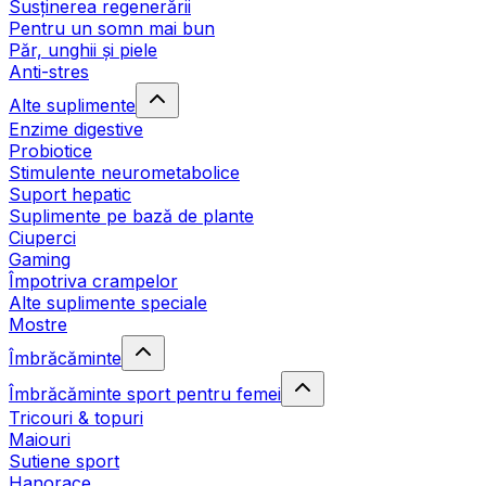
Susținerea regenerării
Pentru un somn mai bun
Păr, unghii și piele
Anti-stres
Alte suplimente
Enzime digestive
Probiotice
Stimulente neurometabolice
Suport hepatic
Suplimente pe bază de plante
Ciuperci
Gaming
Împotriva crampelor
Alte suplimente speciale
Mostre
Îmbrăcăminte
Îmbrăcăminte sport pentru femei
Tricouri & topuri
Maiouri
Sutiene sport
Hanorace