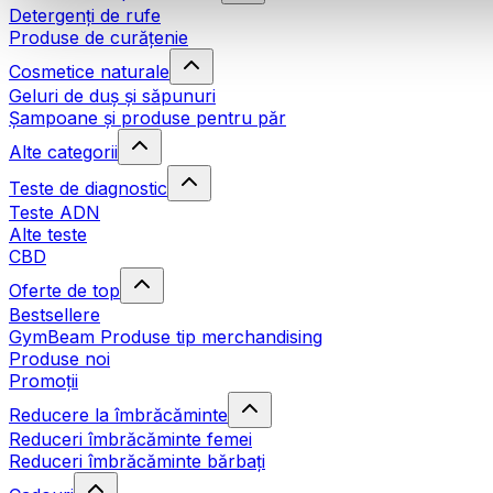
Detergenți de rufe
Produse de curățenie
Cosmetice naturale
Geluri de duș și săpunuri
Șampoane și produse pentru păr
Alte categorii
Teste de diagnostic
Teste ADN
Alte teste
CBD
Oferte de top
Bestsellere
GymBeam Produse tip merchandising
Produse noi
Promoții
Reducere la îmbrăcăminte
Reduceri îmbrăcăminte femei
Reduceri îmbrăcăminte bărbați