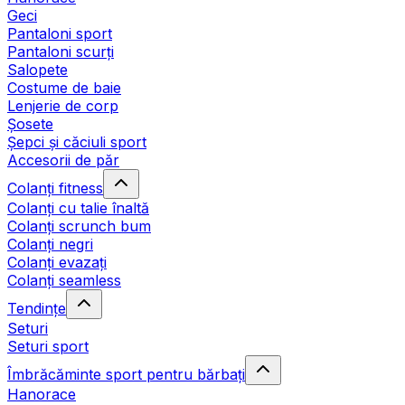
Geci
Pantaloni sport
Pantaloni scurți
Salopete
Costume de baie
Lenjerie de corp
Șosete
Șepci și căciuli sport
Accesorii de păr
Colanți fitness
Colanți cu talie înaltă
Colanți scrunch bum
Colanți negri
Colanți evazați
Colanți seamless
Tendințe
Seturi
Seturi sport
Îmbrăcăminte sport pentru bărbați
Hanorace