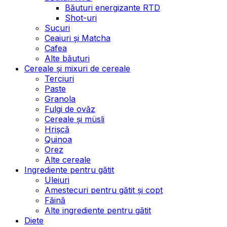
Băuturi energizante RTD
Shot-uri
Sucuri
Ceaiuri și Matcha
Cafea
Alte băuturi
Cereale și mixuri de cereale
Terciuri
Paste
Granola
Fulgi de ovăz
Cereale și müsli
Hrișcă
Quinoa
Orez
Alte cereale
Ingrediente pentru gătit
Uleiuri
Amestecuri pentru gătit și copt
Făină
Alte ingrediente pentru gătit
Diete