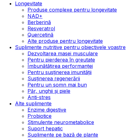
Longevitate
Produse complexe pentru longevitate
NAD+
Berberină
Resveratrol
Quercetină
Alte produse pentru longevitate
Suplimente nutritive pentru obiectivele voastre
Dezvoltarea masei musculare
Pentru pierderea în greutate
Îmbunătățirea performanței
Pentru susținerea imunității
Susținerea regenerării
Pentru un somn mai bun
Păr, unghii și piele
Anti-stres
Alte suplimente
Enzime digestive
Probiotice
Stimulente neurometabolice
Suport hepatic
Suplimente pe bază de plante