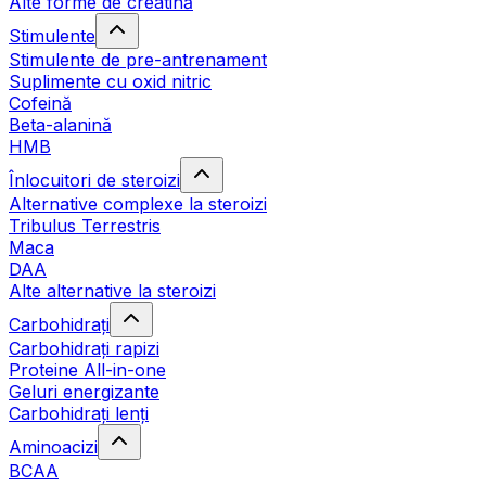
Alte forme de creatină
Stimulente
Stimulente de pre-antrenament
Suplimente cu oxid nitric
Cofeină
Beta-alanină
HMB
Înlocuitori de steroizi
Alternative complexe la steroizi
Tribulus Terrestris
Maca
DAA
Alte alternative la steroizi
Carbohidrați
Carbohidrați rapizi
Proteine All-in-one
Geluri energizante
Carbohidrați lenți
Aminoacizi
BCAA