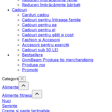
Reduceri îmbrăcăminte bărbați
Cadouri
Carduri cadou
Cadouri pentru întreaga familie
Cadouri pentru ea
Cadouri pentru el
Cadouri pentru gătit și copt
Fashion și Accesorii
Accesorii pentru exerciții
Cadouri sub 50 LEI
Bestsellere
GymBeam Produse tip merchandising
Produse noi
Promoții
Categorii
Alimente
Alimente fitness
Nuci
Semințe
Creme și paste tartinabile