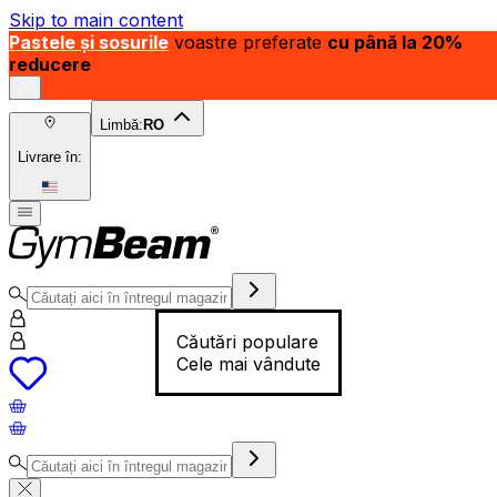
Skip to main content
Pastele și sosurile
voastre preferate
cu până la 20%
reducere
Limbă:
RO
Livrare în:
Căutări populare
Cele mai vândute