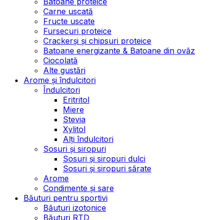
Batoane proteice
Carne uscată
Fructe uscate
Fursecuri proteice
Crackerși și chipsuri proteice
Batoane energizante & Batoane din ovăz
Ciocolată
Alte gustări
Arome și îndulcitori
Îndulcitori
Eritritol
Miere
Stevia
Xylitol
Alți îndulcitori
Sosuri și siropuri
Sosuri și siropuri dulci
Sosuri și siropuri sărate
Arome
Condimente și sare
Băuturi pentru sportivi
Băuturi izotonice
Băuturi RTD