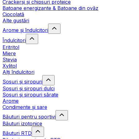
Crackerși și chipsuri proteice
Batoane energizante & Batoane din ovăz
Ciocolată
Alte gustări
Arome și îndulcitori
Îndulcitori
Eritritol
Miere
Stevia
Xylitol
Alți îndulcitori
Sosuri și siropuri
Sosuri și siropuri dulci
Sosuri și siropuri sărate
Arome
Condimente și sare
Băuturi pentru sportivi
Băuturi izotonice
Băuturi RTD