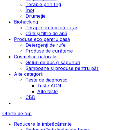
Terapie prin frig
Înot
Drumeție
Biohacking
Terapie cu lumină roșie
Căni și filtre de apă
Produse eco pentru casă
Detergenți de rufe
Produse de curățenie
Cosmetice naturale
Geluri de duș și săpunuri
Șampoane și produse pentru păr
Alte categorii
Teste de diagnostic
Teste ADN
Alte teste
CBD
Oferte de top
Reducere la îmbrăcăminte
Reduceri îmbrăcăminte femei