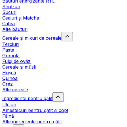
Băuturi energizante RTD
Shot-uri
Sucuri
Ceaiuri și Matcha
Cafea
Alte băuturi
Cereale și mixuri de cereale
Terciuri
Paste
Granola
Fulgi de ovăz
Cereale și müsli
Hrișcă
Quinoa
Orez
Alte cereale
Ingrediente pentru gătit
Uleiuri
Amestecuri pentru gătit și copt
Făină
Alte ingrediente pentru gătit