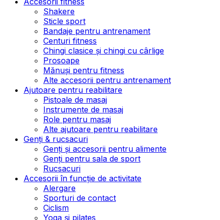
Accesorii fitness
Shakere
Sticle sport
Bandaje pentru antrenament
Centuri fitness
Chingi clasice și chingi cu cârlige
Prosoape
Mănuși pentru fitness
Alte accesorii pentru antrenament
Ajutoare pentru reabilitare
Pistoale de masaj
Instrumente de masaj
Role pentru masaj
Alte ajutoare pentru reabilitare
Genți & rucsacuri
Genți și accesorii pentru alimente
Genți pentru sala de sport
Rucsacuri
Accesorii în funcție de activitate
Alergare
Sporturi de contact
Ciclism
Yoga și pilates