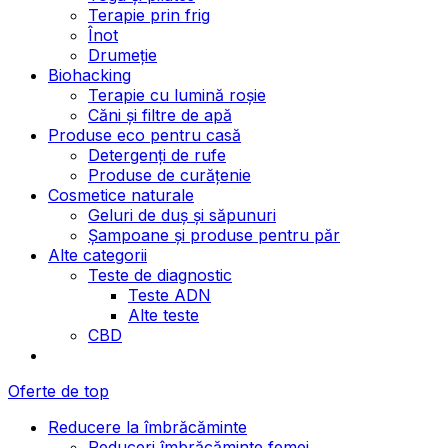
Terapie prin frig
Înot
Drumeție
Biohacking
Terapie cu lumină roșie
Căni și filtre de apă
Produse eco pentru casă
Detergenți de rufe
Produse de curățenie
Cosmetice naturale
Geluri de duș și săpunuri
Șampoane și produse pentru păr
Alte categorii
Teste de diagnostic
Teste ADN
Alte teste
CBD
Oferte de top
Reducere la îmbrăcăminte
Reduceri îmbrăcăminte femei