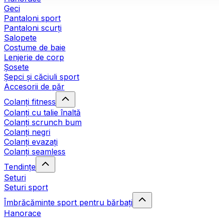
Geci
Pantaloni sport
Pantaloni scurți
Salopete
Costume de baie
Lenjerie de corp
Șosete
Șepci și căciuli sport
Accesorii de păr
Colanți fitness
Colanți cu talie înaltă
Colanți scrunch bum
Colanți negri
Colanți evazați
Colanți seamless
Tendințe
Seturi
Seturi sport
Îmbrăcăminte sport pentru bărbați
Hanorace