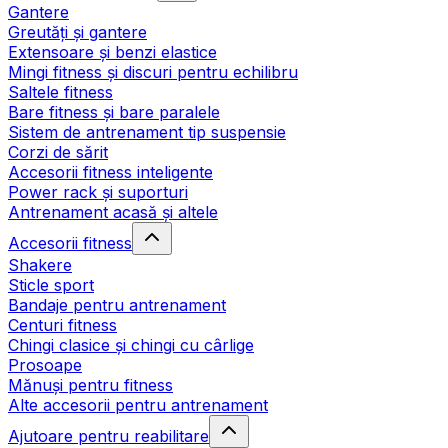
Gantere
Greutăți și gantere
Extensoare și benzi elastice
Mingi fitness și discuri pentru echilibru
Saltele fitness
Bare fitness și bare paralele
Sistem de antrenament tip suspensie
Corzi de sărit
Accesorii fitness inteligente
Power rack și suporturi
Antrenament acasă și altele
Accesorii fitness
Shakere
Sticle sport
Bandaje pentru antrenament
Centuri fitness
Chingi clasice și chingi cu cârlige
Prosoape
Mănuși pentru fitness
Alte accesorii pentru antrenament
Ajutoare pentru reabilitare