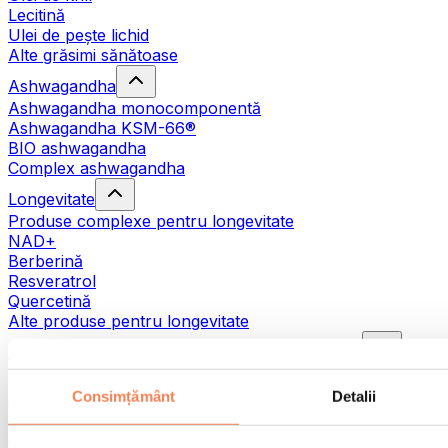
Lecitină
Ulei de pește lichid
Alte grăsimi sănătoase
Ashwagandha
Ashwagandha monocomponentă
Ashwagandha KSM-66®
BIO ashwagandha
Complex ashwagandha
Longevitate
Produse complexe pentru longevitate
NAD+
Berberină
Resveratrol
Quercetină
Alte produse pentru longevitate
Suplimente nutritive pentru obiectivele voastre
Dezvoltarea masei musculare
Pentru pierderea în greutate
Consimțământ
Detalii
Îmbunătățirea performanței
Pentru susținerea imunității