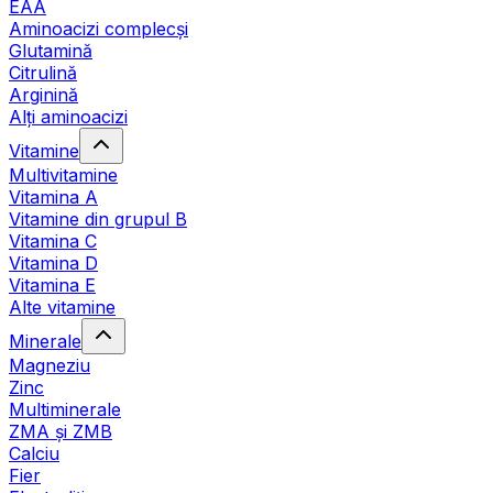
EAA
Aminoacizi complecși
Glutamină
Citrulină
Arginină
Alți aminoacizi
Vitamine
Multivitamine
Vitamina A
Vitamine din grupul B
Vitamina C
Vitamina D
Vitamina E
Alte vitamine
Minerale
Magneziu
Zinc
Multiminerale
ZMA și ZMB
Calciu
Fier