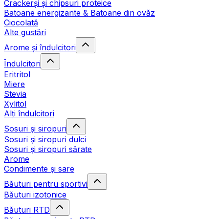
Crackerși și chipsuri proteice
Batoane energizante & Batoane din ovăz
Ciocolată
Alte gustări
Arome și îndulcitori
Îndulcitori
Eritritol
Miere
Stevia
Xylitol
Alți îndulcitori
Sosuri și siropuri
Sosuri și siropuri dulci
Sosuri și siropuri sărate
Arome
Condimente și sare
Băuturi pentru sportivi
Băuturi izotonice
Băuturi RTD