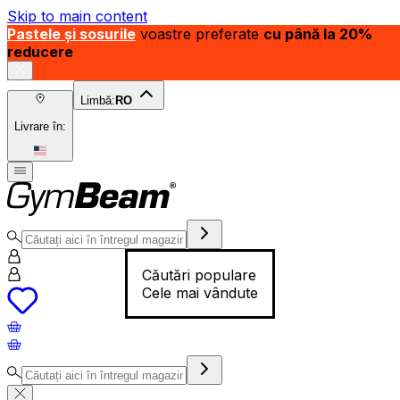
Skip to main content
Pastele și sosurile
voastre preferate
cu până la 20%
reducere
Limbă:
RO
Livrare în:
Căutări populare
Cele mai vândute