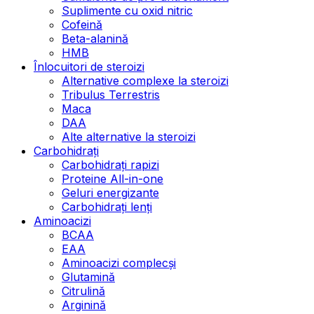
Suplimente cu oxid nitric
Cofeină
Beta-alanină
HMB
Înlocuitori de steroizi
Alternative complexe la steroizi
Tribulus Terrestris
Maca
DAA
Alte alternative la steroizi
Carbohidrați
Carbohidrați rapizi
Proteine All-in-one
Geluri energizante
Carbohidrați lenți
Aminoacizi
BCAA
EAA
Aminoacizi complecși
Glutamină
Citrulină
Arginină