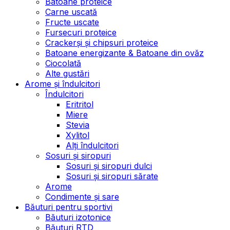
Batoane proteice
Carne uscată
Fructe uscate
Fursecuri proteice
Crackerși și chipsuri proteice
Batoane energizante & Batoane din ovăz
Ciocolată
Alte gustări
Arome și îndulcitori
Îndulcitori
Eritritol
Miere
Stevia
Xylitol
Alți îndulcitori
Sosuri și siropuri
Sosuri și siropuri dulci
Sosuri și siropuri sărate
Arome
Condimente și sare
Băuturi pentru sportivi
Băuturi izotonice
Băuturi RTD