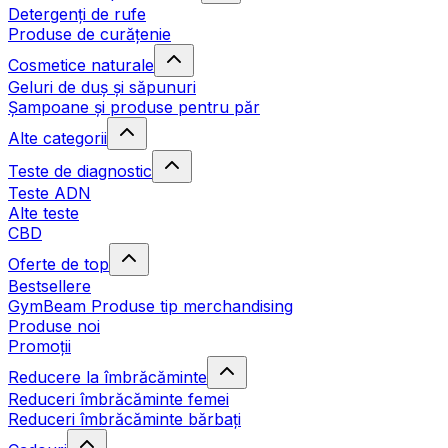
Detergenți de rufe
Produse de curățenie
Cosmetice naturale
Geluri de duș și săpunuri
Șampoane și produse pentru păr
Alte categorii
Teste de diagnostic
Teste ADN
Alte teste
CBD
Oferte de top
Bestsellere
GymBeam Produse tip merchandising
Produse noi
Promoții
Reducere la îmbrăcăminte
Reduceri îmbrăcăminte femei
Reduceri îmbrăcăminte bărbați