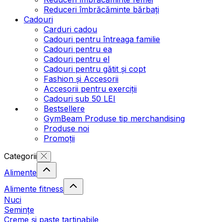
Reduceri îmbrăcăminte bărbați
Cadouri
Carduri cadou
Cadouri pentru întreaga familie
Cadouri pentru ea
Cadouri pentru el
Cadouri pentru gătit și copt
Fashion și Accesorii
Accesorii pentru exerciții
Cadouri sub 50 LEI
Bestsellere
GymBeam Produse tip merchandising
Produse noi
Promoții
Categorii
Alimente
Alimente fitness
Nuci
Semințe
Creme și paste tartinabile