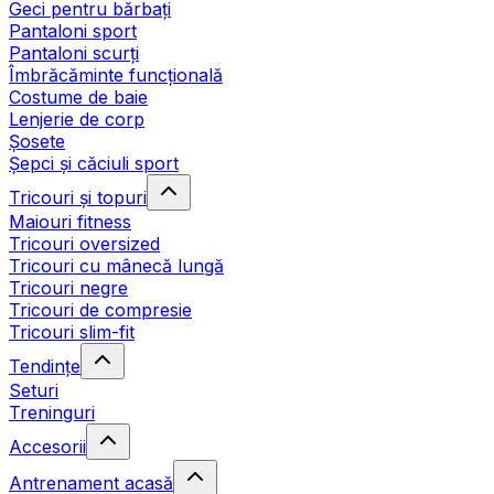
Geci pentru bărbați
Pantaloni sport
Pantaloni scurți
Îmbrăcăminte funcțională
Costume de baie
Lenjerie de corp
Șosete
Șepci și căciuli sport
Tricouri și topuri
Maiouri fitness
Tricouri oversized
Tricouri cu mânecă lungă
Tricouri negre
Tricouri de compresie
Tricouri slim-fit
Tendințe
Seturi
Treninguri
Accesorii
Antrenament acasă