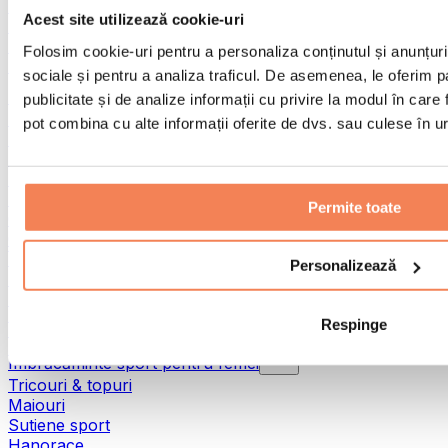
Susținerea regenerării
Acest site utilizează cookie-uri
Pentru un somn mai bun
Păr, unghii și piele
Folosim cookie-uri pentru a personaliza conținutul și anunțurile
Anti-stres
sociale și pentru a analiza traficul. De asemenea, le oferim pa
Alte suplimente
publicitate și de analize informații cu privire la modul în care f
Enzime digestive
pot combina cu alte informații oferite de dvs. sau culese în urma
Probiotice
Stimulente neurometabolice
Suport hepatic
Suplimente pe bază de plante
Permite toate
Ciuperci
Gaming
Împotriva crampelor
Personalizează
Alte suplimente speciale
Mostre
Respinge
Îmbrăcăminte
Îmbrăcăminte sport pentru femei
Tricouri & topuri
Maiouri
Sutiene sport
Hanorace