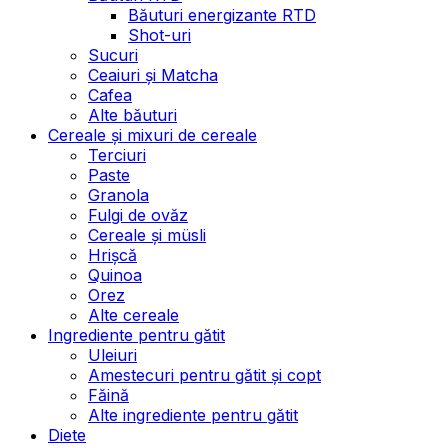
Băuturi energizante RTD
Shot-uri
Sucuri
Ceaiuri și Matcha
Cafea
Alte băuturi
Cereale și mixuri de cereale
Terciuri
Paste
Granola
Fulgi de ovăz
Cereale și müsli
Hrișcă
Quinoa
Orez
Alte cereale
Ingrediente pentru gătit
Uleiuri
Amestecuri pentru gătit și copt
Făină
Alte ingrediente pentru gătit
Diete