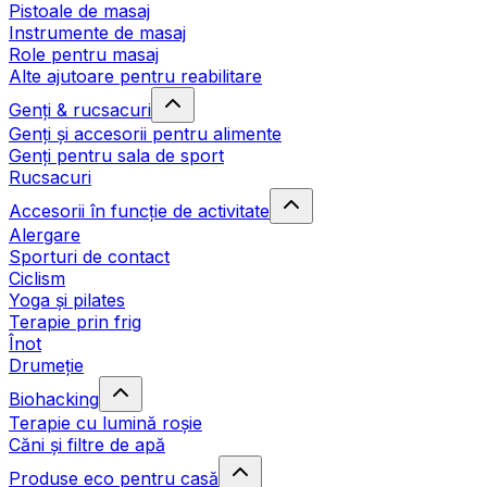
Pistoale de masaj
Instrumente de masaj
Role pentru masaj
Alte ajutoare pentru reabilitare
Genți & rucsacuri
Genți și accesorii pentru alimente
Genți pentru sala de sport
Rucsacuri
Accesorii în funcție de activitate
Alergare
Sporturi de contact
Ciclism
Yoga și pilates
Terapie prin frig
Înot
Drumeție
Biohacking
Terapie cu lumină roșie
Căni și filtre de apă
Produse eco pentru casă