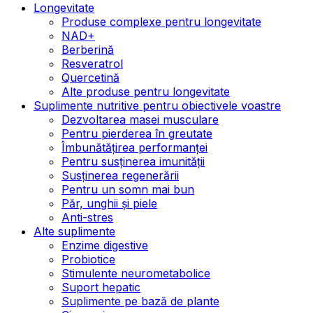
Longevitate
Produse complexe pentru longevitate
NAD+
Berberină
Resveratrol
Quercetină
Alte produse pentru longevitate
Suplimente nutritive pentru obiectivele voastre
Dezvoltarea masei musculare
Pentru pierderea în greutate
Îmbunătățirea performanței
Pentru susținerea imunității
Susținerea regenerării
Pentru un somn mai bun
Păr, unghii și piele
Anti-stres
Alte suplimente
Enzime digestive
Probiotice
Stimulente neurometabolice
Suport hepatic
Suplimente pe bază de plante