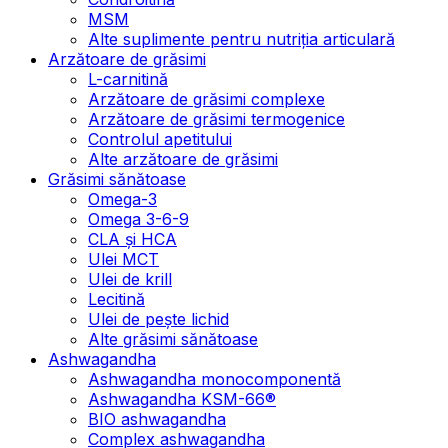
MSM
Alte suplimente pentru nutriția articulară
Arzătoare de grăsimi
L-carnitină
Arzătoare de grăsimi complexe
Arzătoare de grăsimi termogenice
Controlul apetitului
Alte arzătoare de grăsimi
Grăsimi sănătoase
Omega-3
Omega 3-6-9
CLA şi HCA
Ulei MCT
Ulei de krill
Lecitină
Ulei de pește lichid
Alte grăsimi sănătoase
Ashwagandha
Ashwagandha monocomponentă
Ashwagandha KSM-66®
BIO ashwagandha
Complex ashwagandha