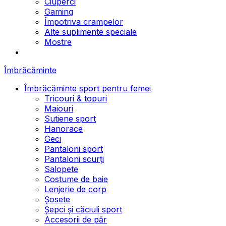
Ciuperci
Gaming
Împotriva crampelor
Alte suplimente speciale
Mostre
Îmbrăcăminte
Îmbrăcăminte sport pentru femei
Tricouri & topuri
Maiouri
Sutiene sport
Hanorace
Geci
Pantaloni sport
Pantaloni scurți
Salopete
Costume de baie
Lenjerie de corp
Șosete
Șepci și căciuli sport
Accesorii de păr