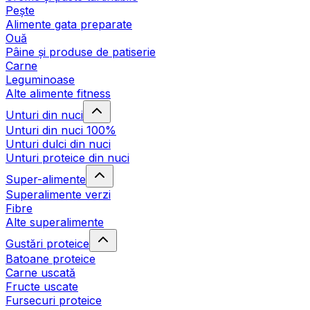
Pește
Alimente gata preparate
Ouă
Pâine și produse de patiserie
Carne
Leguminoase
Alte alimente fitness
Unturi din nuci
Unturi din nuci 100%
Unturi dulci din nuci
Unturi proteice din nuci
Super-alimente
Superalimente verzi
Fibre
Alte superalimente
Gustări proteice
Batoane proteice
Carne uscată
Fructe uscate
Fursecuri proteice