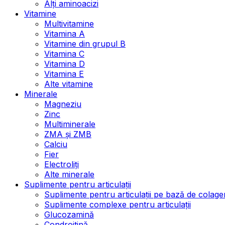
Alți aminoacizi
Vitamine
Multivitamine
Vitamina A
Vitamine din grupul B
Vitamina C
Vitamina D
Vitamina E
Alte vitamine
Minerale
Magneziu
Zinc
Multiminerale
ZMA și ZMB
Calciu
Fier
Electroliți
Alte minerale
Suplimente pentru articulații
Suplimente pentru articulații pe bază de colage
Suplimente complexe pentru articulații
Glucozamină
Condroitină