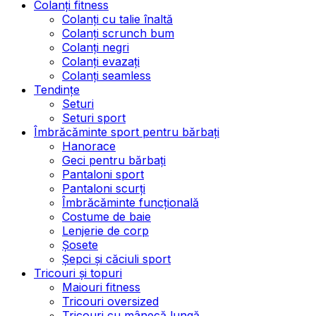
Colanți fitness
Colanți cu talie înaltă
Colanți scrunch bum
Colanți negri
Colanți evazați
Colanți seamless
Tendințe
Seturi
Seturi sport
Îmbrăcăminte sport pentru bărbați
Hanorace
Geci pentru bărbați
Pantaloni sport
Pantaloni scurți
Îmbrăcăminte funcțională
Costume de baie
Lenjerie de corp
Șosete
Șepci și căciuli sport
Tricouri și topuri
Maiouri fitness
Tricouri oversized
Tricouri cu mânecă lungă