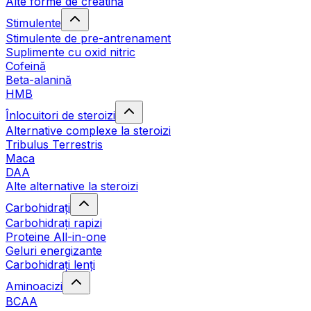
Alte forme de creatină
Stimulente
Stimulente de pre-antrenament
Suplimente cu oxid nitric
Cofeină
Beta-alanină
HMB
Înlocuitori de steroizi
Alternative complexe la steroizi
Tribulus Terrestris
Maca
DAA
Alte alternative la steroizi
Carbohidrați
Carbohidrați rapizi
Proteine All-in-one
Geluri energizante
Carbohidrați lenți
Aminoacizi
BCAA