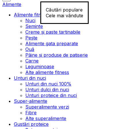
Alimente
Căutări populare
Alimente fitness
Cele mai vândute
Nuci
Semințe
Creme și paste tartinabile
Pește
Alimente gata preparate
Ouă
Pâine și produse de patiserie
Carne
Leguminoase
Alte alimente fitness
Unturi din nuci
Unturi din nuci 100%
Unturi dulci din nuci
Unturi proteice din nuci
Super-alimente
Superalimente verzi
Fibre
Alte superalimente
Gustări proteice