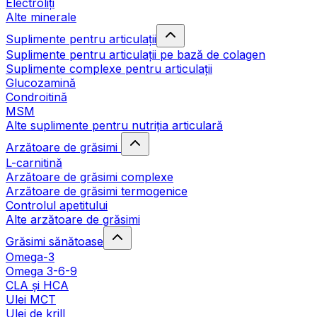
Electroliți
Alte minerale
Suplimente pentru articulații
Suplimente pentru articulații pe bază de colagen
Suplimente complexe pentru articulații
Glucozamină
Condroitină
MSM
Alte suplimente pentru nutriția articulară
Arzătoare de grăsimi
L-carnitină
Arzătoare de grăsimi complexe
Arzătoare de grăsimi termogenice
Controlul apetitului
Alte arzătoare de grăsimi
Grăsimi sănătoase
Omega-3
Omega 3-6-9
CLA şi HCA
Ulei MCT
Ulei de krill