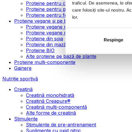
Proteine pentru creșterea masei musculare
traficul. De asemenea, le ofer
Proteine pentru pierderea în greutate
care folosiți site-ul nostru. A
Proteine pentru femei
lor.
Proteine vegane și pe bază de plante
Proteine vegane mono-componente
Proteine vegane multi-componente
Proteine din soia
Respinge
Proteine din mazăre
Proteine BIO
Alte proteine pe bază de plante
Proteine multi-componente
Gainere
Nutriție sportivă
Creatină
Creatină monohidrată
Creatină Creapure®
Creatină multi-componentă
Alte forme de creatină
Stimulente
Stimulente de pre-antrenament
Suplimente cu oxid nitric