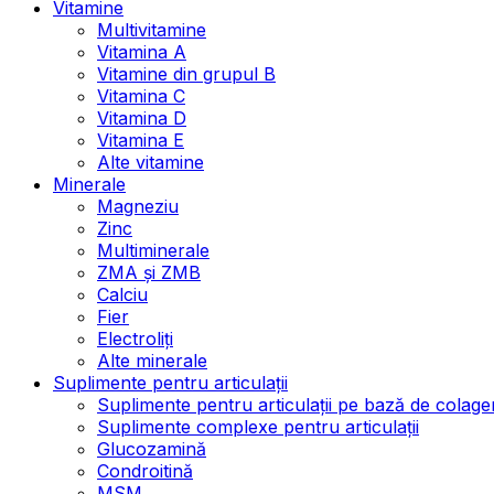
Vitamine
Multivitamine
Vitamina A
Vitamine din grupul B
Vitamina C
Vitamina D
Vitamina E
Alte vitamine
Minerale
Magneziu
Zinc
Multiminerale
ZMA și ZMB
Calciu
Fier
Electroliți
Alte minerale
Suplimente pentru articulații
Suplimente pentru articulații pe bază de colage
Suplimente complexe pentru articulații
Glucozamină
Condroitină
MSM