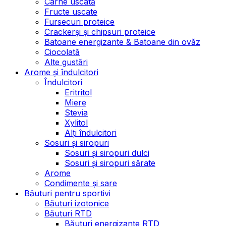
Carne uscată
Fructe uscate
Fursecuri proteice
Crackerși și chipsuri proteice
Batoane energizante & Batoane din ovăz
Ciocolată
Alte gustări
Arome și îndulcitori
Îndulcitori
Eritritol
Miere
Stevia
Xylitol
Alți îndulcitori
Sosuri și siropuri
Sosuri și siropuri dulci
Sosuri și siropuri sărate
Arome
Condimente și sare
Băuturi pentru sportivi
Băuturi izotonice
Băuturi RTD
Băuturi energizante RTD