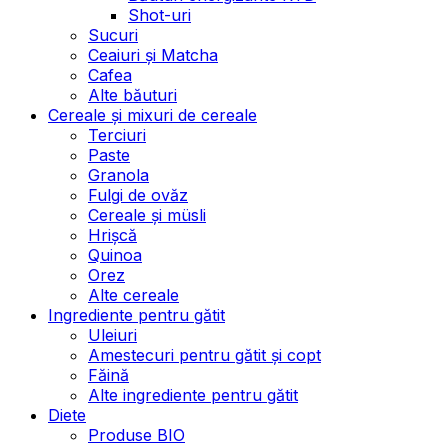
Shot-uri
Sucuri
Ceaiuri și Matcha
Cafea
Alte băuturi
Cereale și mixuri de cereale
Terciuri
Paste
Granola
Fulgi de ovăz
Cereale și müsli
Hrișcă
Quinoa
Orez
Alte cereale
Ingrediente pentru gătit
Uleiuri
Amestecuri pentru gătit și copt
Făină
Alte ingrediente pentru gătit
Diete
Produse BIO