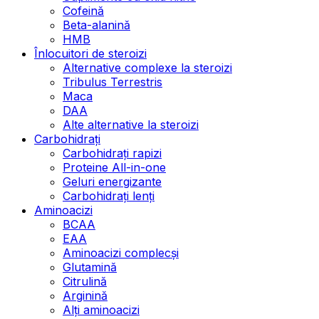
Cofeină
Beta-alanină
HMB
Înlocuitori de steroizi
Alternative complexe la steroizi
Tribulus Terrestris
Maca
DAA
Alte alternative la steroizi
Carbohidrați
Carbohidrați rapizi
Proteine All-in-one
Geluri energizante
Carbohidrați lenți
Aminoacizi
BCAA
EAA
Aminoacizi complecși
Glutamină
Citrulină
Arginină
Alți aminoacizi