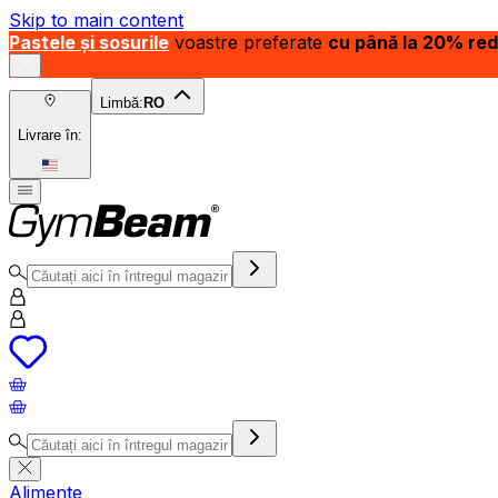
Skip to main content
Pastele și sosurile
voastre preferate
cu până la 20% re
Limbă:
RO
Livrare în:
Alimente