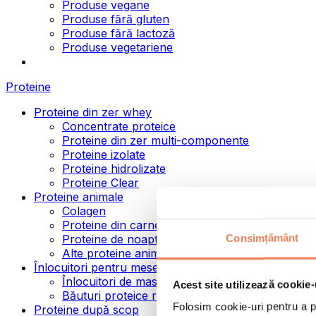
Produse vegane
Produse fără gluten
Produse fără lactoză
Produse vegetariene
Proteine
Proteine din zer whey
Concentrate proteice
Proteine din zer multi-componente
Proteine izolate
Proteine hidrolizate
Proteine Clear
Proteine animale
Colagen
Proteine din carne de vită
Consimțământ
Proteine de noapte
Alte proteine animale
Înlocuitori pentru mese
Înlocuitori de masă pulbere
Acest site utilizează cookie-
Băuturi proteice ready to drink
Folosim cookie-uri pentru a pe
Proteine după scop