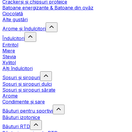
Crackerși și chipsuri proteice
Batoane energizante & Batoane din ovăz
Ciocolată
Alte gustări
Arome și îndulcitori
Îndulcitori
Eritritol
Miere
Stevia
Xylitol
Alți îndulcitori
Sosuri și siropuri
Sosuri și siropuri dulci
Sosuri și siropuri sărate
Arome
Condimente și sare
Băuturi pentru sportivi
Băuturi izotonice
Băuturi RTD