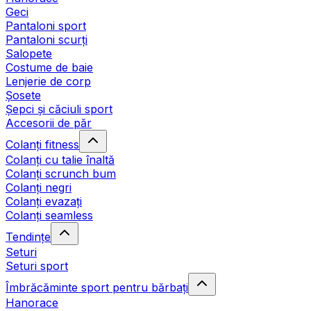
Geci
Pantaloni sport
Pantaloni scurți
Salopete
Costume de baie
Lenjerie de corp
Șosete
Șepci și căciuli sport
Accesorii de păr
Colanți fitness
Colanți cu talie înaltă
Colanți scrunch bum
Colanți negri
Colanți evazați
Colanți seamless
Tendințe
Seturi
Seturi sport
Îmbrăcăminte sport pentru bărbați
Hanorace