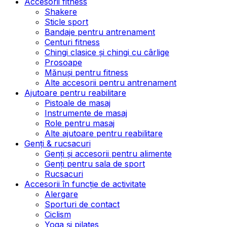
Accesorii fitness
Shakere
Sticle sport
Bandaje pentru antrenament
Centuri fitness
Chingi clasice și chingi cu cârlige
Prosoape
Mănuși pentru fitness
Alte accesorii pentru antrenament
Ajutoare pentru reabilitare
Pistoale de masaj
Instrumente de masaj
Role pentru masaj
Alte ajutoare pentru reabilitare
Genți & rucsacuri
Genți și accesorii pentru alimente
Genți pentru sala de sport
Rucsacuri
Accesorii în funcție de activitate
Alergare
Sporturi de contact
Ciclism
Yoga și pilates