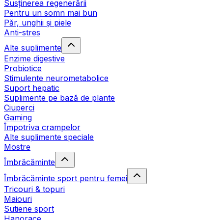
Susținerea regenerării
Pentru un somn mai bun
Păr, unghii și piele
Anti-stres
Alte suplimente
Enzime digestive
Probiotice
Stimulente neurometabolice
Suport hepatic
Suplimente pe bază de plante
Ciuperci
Gaming
Împotriva crampelor
Alte suplimente speciale
Mostre
Îmbrăcăminte
Îmbrăcăminte sport pentru femei
Tricouri & topuri
Maiouri
Sutiene sport
Hanorace