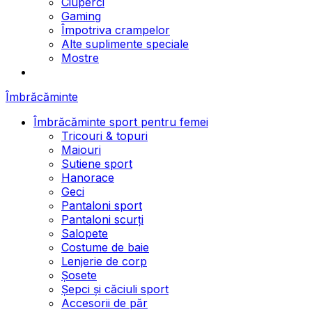
Ciuperci
Gaming
Împotriva crampelor
Alte suplimente speciale
Mostre
Îmbrăcăminte
Îmbrăcăminte sport pentru femei
Tricouri & topuri
Maiouri
Sutiene sport
Hanorace
Geci
Pantaloni sport
Pantaloni scurți
Salopete
Costume de baie
Lenjerie de corp
Șosete
Șepci și căciuli sport
Accesorii de păr