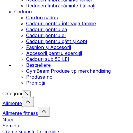
Reduceri îmbrăcăminte bărbați
Cadouri
Carduri cadou
Cadouri pentru întreaga familie
Cadouri pentru ea
Cadouri pentru el
Cadouri pentru gătit și copt
Fashion și Accesorii
Accesorii pentru exerciții
Cadouri sub 50 LEI
Bestsellere
GymBeam Produse tip merchandising
Produse noi
Promoții
Categorii
Alimente
Alimente fitness
Nuci
Semințe
Creme și paste tartinabile