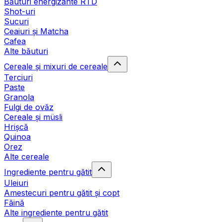
Băuturi energizante RTD
Shot-uri
Sucuri
Ceaiuri și Matcha
Cafea
Alte băuturi
Cereale și mixuri de cereale
Terciuri
Paste
Granola
Fulgi de ovăz
Cereale și müsli
Hrișcă
Quinoa
Orez
Alte cereale
Ingrediente pentru gătit
Uleiuri
Amestecuri pentru gătit și copt
Făină
Alte ingrediente pentru gătit