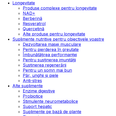
Longevitate
Produse complexe pentru longevitate
NAD+
Berberină
Resveratrol
Quercetină
Alte produse pentru longevitate
Suplimente nutritive pentru obiectivele voastre
Dezvoltarea masei musculare
Pentru pierderea în greutate
Îmbunătățirea performanței
Pentru susținerea imunității
Susținerea regenerării
Pentru un somn mai bun
Păr, unghii și piele
Anti-stres
Alte suplimente
Enzime digestive
Probiotice
Stimulente neurometabolice
Suport hepatic
Suplimente pe bază de plante