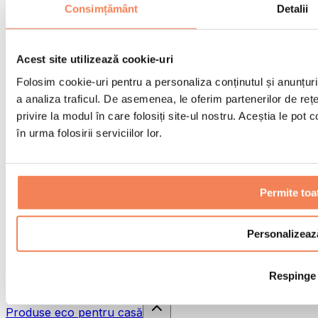
Pistoale de masaj
Consimțământ
Detalii
Instrumente de masaj
Role pentru masaj
Alte ajutoare pentru reabilitare
Acest site utilizează cookie-uri
Genți & rucsacuri
Folosim cookie-uri pentru a personaliza conținutul și anunțurile
Genți și accesorii pentru alimente
a analiza traficul. De asemenea, le oferim partenerilor de rețel
Genți pentru sala de sport
Rucsacuri
privire la modul în care folosiți site-ul nostru. Aceștia le pot
în urma folosirii serviciilor lor.
Accesorii în funcție de activitate
Alergare
Sporturi de contact
Ciclism
Permite toa
Yoga și pilates
Terapie prin frig
Înot
Personalizeaz
Drumeție
Biohacking
Respinge
Terapie cu lumină roșie
Căni și filtre de apă
Produse eco pentru casă