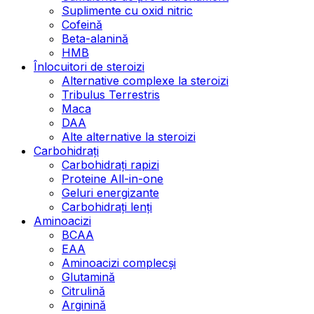
Suplimente cu oxid nitric
Cofeină
Beta-alanină
HMB
Înlocuitori de steroizi
Alternative complexe la steroizi
Tribulus Terrestris
Maca
DAA
Alte alternative la steroizi
Carbohidrați
Carbohidrați rapizi
Proteine All-in-one
Geluri energizante
Carbohidrați lenți
Aminoacizi
BCAA
EAA
Aminoacizi complecși
Glutamină
Citrulină
Arginină