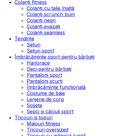
Colanți fitness
Colanți cu talie înaltă
Colanți scrunch bum
Colanți negri
Colanți evazați
Colanți seamless
Tendințe
Seturi
Seturi sport
Îmbrăcăminte sport pentru bărbați
Hanorace
Geci pentru bărbați
Pantaloni sport
Pantaloni scurți
Îmbrăcăminte funcțională
Costume de baie
Lenjerie de corp
Șosete
Șepci și căciuli sport
Tricouri și topuri
Maiouri fitness
Tricouri oversized
Tricouri cu mânecă lungă