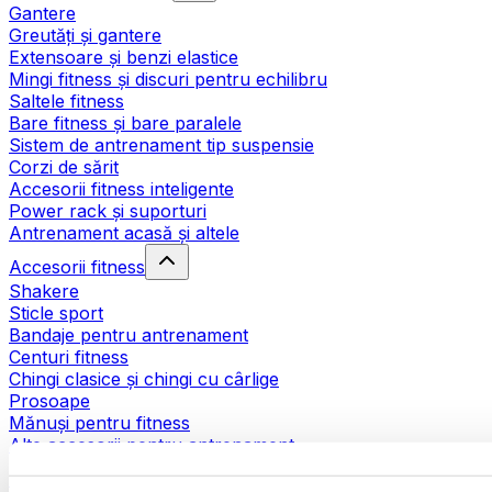
Gantere
Greutăți și gantere
Extensoare și benzi elastice
Mingi fitness și discuri pentru echilibru
Saltele fitness
Bare fitness și bare paralele
Sistem de antrenament tip suspensie
Corzi de sărit
Accesorii fitness inteligente
Power rack și suporturi
Antrenament acasă și altele
Accesorii fitness
Shakere
Sticle sport
Bandaje pentru antrenament
Centuri fitness
Chingi clasice și chingi cu cârlige
Prosoape
Mănuși pentru fitness
Alte accesorii pentru antrenament
Ajutoare pentru reabilitare