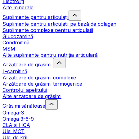
Electroliți
Alte minerale
Suplimente pentru articulații
Suplimente pentru articulații pe bază de colagen
Suplimente complexe pentru articulații
Glucozamină
Condroitină
MSM
Alte suplimente pentru nutriția articulară
Arzătoare de grăsimi
L-carnitină
Arzătoare de grăsimi complexe
Arzătoare de grăsimi termogenice
Controlul apetitului
Alte arzătoare de grăsimi
Grăsimi sănătoase
Omega-3
Omega 3-6-9
CLA şi HCA
Ulei MCT
Ulei de krill