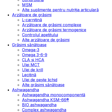
MSM
Alte suplimente pentru nutriția articulară
Arzătoare de grăsimi
L-carnitină
Arzătoare de grăsimi complexe
Arzătoare de grăsimi termogenice
Controlul apetitului
Alte arzătoare de grăsimi
Grăsimi sănătoase
Omega-3
Omega 3-6-9
CLA şi HCA
Ulei MCT
Ulei de krill
Lecitină
Ulei de pește lichid
Alte grăsimi sănătoase
Ashwagandha
Ashwagandha monocomponentă
Ashwagandha KSM-66®
BIO ashwagandha
Complex ashwagandha