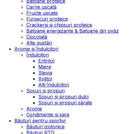
Batoane proteice
Carne uscată
Fructe uscate
Fursecuri proteice
Crackerși și chipsuri proteice
Batoane energizante & Batoane din ovăz
Ciocolată
Alte gustări
Arome și îndulcitori
Îndulcitori
Eritritol
Miere
Stevia
Xylitol
Alți îndulcitori
Sosuri și siropuri
Sosuri și siropuri dulci
Sosuri și siropuri sărate
Arome
Condimente și sare
Băuturi pentru sportivi
Băuturi izotonice
Băuturi RTD