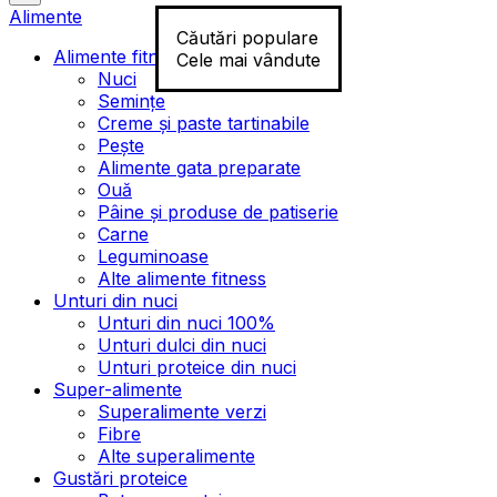
Alimente
Căutări populare
Alimente fitness
Cele mai vândute
Nuci
Semințe
Creme și paste tartinabile
Pește
Alimente gata preparate
Ouă
Pâine și produse de patiserie
Carne
Leguminoase
Alte alimente fitness
Unturi din nuci
Unturi din nuci 100%
Unturi dulci din nuci
Unturi proteice din nuci
Super-alimente
Superalimente verzi
Fibre
Alte superalimente
Gustări proteice