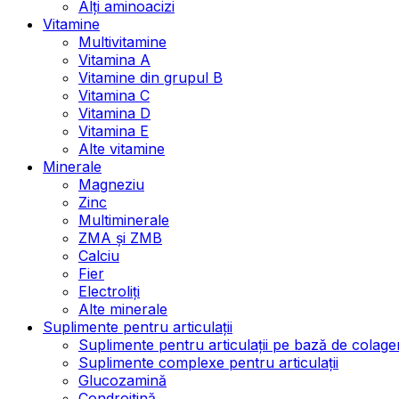
Alți aminoacizi
Vitamine
Multivitamine
Vitamina A
Vitamine din grupul B
Vitamina C
Vitamina D
Vitamina E
Alte vitamine
Minerale
Magneziu
Zinc
Multiminerale
ZMA și ZMB
Calciu
Fier
Electroliți
Alte minerale
Suplimente pentru articulații
Suplimente pentru articulații pe bază de colage
Suplimente complexe pentru articulații
Glucozamină
Condroitină