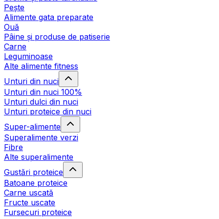
Pește
Alimente gata preparate
Ouă
Pâine și produse de patiserie
Carne
Leguminoase
Alte alimente fitness
Unturi din nuci
Unturi din nuci 100%
Unturi dulci din nuci
Unturi proteice din nuci
Super-alimente
Superalimente verzi
Fibre
Alte superalimente
Gustări proteice
Batoane proteice
Carne uscată
Fructe uscate
Fursecuri proteice