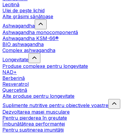
Lecitină
Ulei de pește lichid
Alte grăsimi sănătoase
Ashwagandha
Ashwagandha monocomponentă
Ashwagandha KSM-66®
BIO ashwagandha
Complex ashwagandha
Longevitate
Produse complexe pentru longevitate
NAD+
Berberină
Resveratrol
Quercetină
Alte produse pentru longevitate
Suplimente nutritive pentru obiectivele voastre
Dezvoltarea masei musculare
Pentru pierderea în greutate
Îmbunătățirea performanței
Pentru susținerea imunității