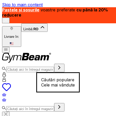
Skip to main content
Pastele și sosurile
voastre preferate
cu până la 20%
reducere
Limbă:
RO
Livrare în:
Căutări populare
Cele mai vândute