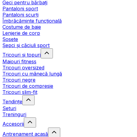
Geci pentru bărbați
Pantaloni sport
Pantaloni scurți
Îmbrăcăminte funcțională
Costume de baie
Lenjerie de corp
Șosete
Șepci și căciuli sport
Tricouri și topuri
Maiouri fitness
Tricouri oversized
Tricouri cu mânecă lungă
Tricouri negre
Tricouri de compresie
Tricouri slim-fit
Tendințe
Seturi
Treninguri
Accesorii
Antrenament acasă