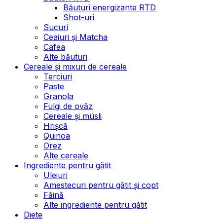
Băuturi energizante RTD
Shot-uri
Sucuri
Ceaiuri și Matcha
Cafea
Alte băuturi
Cereale și mixuri de cereale
Terciuri
Paste
Granola
Fulgi de ovăz
Cereale și müsli
Hrișcă
Quinoa
Orez
Alte cereale
Ingrediente pentru gătit
Uleiuri
Amestecuri pentru gătit și copt
Făină
Alte ingrediente pentru gătit
Diete