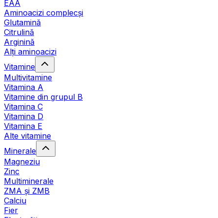
EAA
Aminoacizi complecși
Glutamină
Citrulină
Arginină
Alți aminoacizi
Vitamine
Multivitamine
Vitamina A
Vitamine din grupul B
Vitamina C
Vitamina D
Vitamina E
Alte vitamine
Minerale
Magneziu
Zinc
Multiminerale
ZMA și ZMB
Calciu
Fier