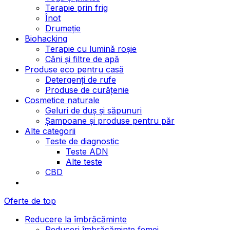
Terapie prin frig
Înot
Drumeție
Biohacking
Terapie cu lumină roșie
Căni și filtre de apă
Produse eco pentru casă
Detergenți de rufe
Produse de curățenie
Cosmetice naturale
Geluri de duș și săpunuri
Șampoane și produse pentru păr
Alte categorii
Teste de diagnostic
Teste ADN
Alte teste
CBD
Oferte de top
Reducere la îmbrăcăminte
Reduceri îmbrăcăminte femei