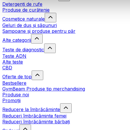
Detergenți de rufe
Produse de curățenie
Cosmetice naturale
Geluri de duș și săpunuri
Șampoane și produse pentru păr
Alte categorii
Teste de diagnostic
Teste ADN
Alte teste
CBD
Oferte de top
Bestsellere
GymBeam Produse tip merchandising
Produse noi
Promoții
Reducere la îmbrăcăminte
Reduceri îmbrăcăminte femei
Reduceri îmbrăcăminte bărbați