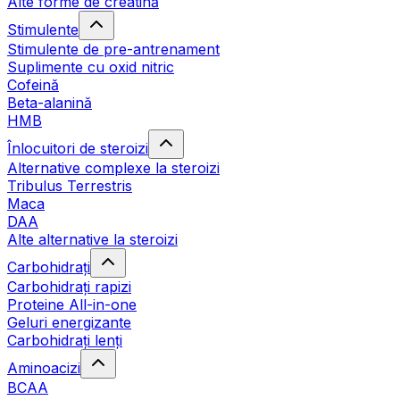
Alte forme de creatină
Stimulente
Stimulente de pre-antrenament
Suplimente cu oxid nitric
Cofeină
Beta-alanină
HMB
Înlocuitori de steroizi
Alternative complexe la steroizi
Tribulus Terrestris
Maca
DAA
Alte alternative la steroizi
Carbohidrați
Carbohidrați rapizi
Proteine All-in-one
Geluri energizante
Carbohidrați lenți
Aminoacizi
BCAA