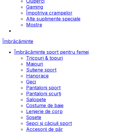
Ciuperci
Gaming
Împotriva crampelor
Alte suplimente speciale
Mostre
Îmbrăcăminte
Îmbrăcăminte sport pentru femei
Tricouri & topuri
Maiouri
Sutiene sport
Hanorace
Geci
Pantaloni sport
Pantaloni scurți
Salopete
Costume de baie
Lenjerie de corp
Șosete
Șepci și căciuli sport
Accesorii de păr