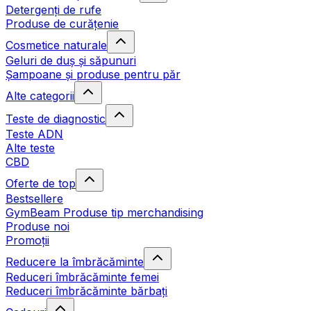
Detergenți de rufe
Produse de curățenie
Cosmetice naturale
Geluri de duș și săpunuri
Șampoane și produse pentru păr
Alte categorii
Teste de diagnostic
Teste ADN
Alte teste
CBD
Oferte de top
Bestsellere
GymBeam Produse tip merchandising
Produse noi
Promoții
Reducere la îmbrăcăminte
Reduceri îmbrăcăminte femei
Reduceri îmbrăcăminte bărbați