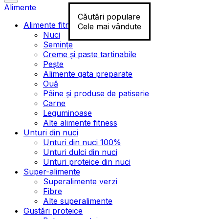
Alimente
Căutări populare
Alimente fitness
Cele mai vândute
Nuci
Semințe
Creme și paste tartinabile
Pește
Alimente gata preparate
Ouă
Pâine și produse de patiserie
Carne
Leguminoase
Alte alimente fitness
Unturi din nuci
Unturi din nuci 100%
Unturi dulci din nuci
Unturi proteice din nuci
Super-alimente
Superalimente verzi
Fibre
Alte superalimente
Gustări proteice