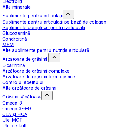
Electroliți
Alte minerale
Suplimente pentru articulații
Suplimente pentru articulații pe bază de colagen
Suplimente complexe pentru articulații
Glucozamină
Condroitină
MSM
Alte suplimente pentru nutriția articulară
Arzătoare de grăsimi
L-carnitină
Arzătoare de grăsimi complexe
Arzătoare de grăsimi termogenice
Controlul apetitului
Alte arzătoare de grăsimi
Grăsimi sănătoase
Omega-3
Omega 3-6-9
CLA şi HCA
Ulei MCT
Ulei de krill