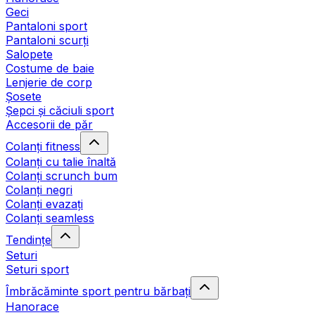
Geci
Pantaloni sport
Pantaloni scurți
Salopete
Costume de baie
Lenjerie de corp
Șosete
Șepci și căciuli sport
Accesorii de păr
Colanți fitness
Colanți cu talie înaltă
Colanți scrunch bum
Colanți negri
Colanți evazați
Colanți seamless
Tendințe
Seturi
Seturi sport
Îmbrăcăminte sport pentru bărbați
Hanorace