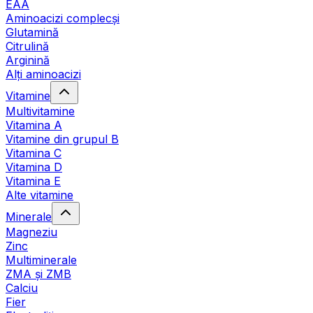
EAA
Aminoacizi complecși
Glutamină
Citrulină
Arginină
Alți aminoacizi
Vitamine
Multivitamine
Vitamina A
Vitamine din grupul B
Vitamina C
Vitamina D
Vitamina E
Alte vitamine
Minerale
Magneziu
Zinc
Multiminerale
ZMA și ZMB
Calciu
Fier