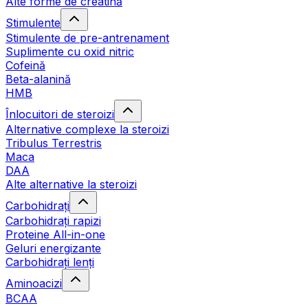
Alte forme de creatină
Stimulente
Stimulente de pre-antrenament
Suplimente cu oxid nitric
Cofeină
Beta-alanină
HMB
Înlocuitori de steroizi
Alternative complexe la steroizi
Tribulus Terrestris
Maca
DAA
Alte alternative la steroizi
Carbohidrați
Carbohidrați rapizi
Proteine All-in-one
Geluri energizante
Carbohidrați lenți
Aminoacizi
BCAA