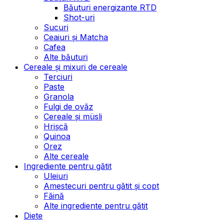
Băuturi energizante RTD
Shot-uri
Sucuri
Ceaiuri și Matcha
Cafea
Alte băuturi
Cereale și mixuri de cereale
Terciuri
Paste
Granola
Fulgi de ovăz
Cereale și müsli
Hrișcă
Quinoa
Orez
Alte cereale
Ingrediente pentru gătit
Uleiuri
Amestecuri pentru gătit și copt
Făină
Alte ingrediente pentru gătit
Diete