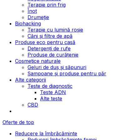
Terapie prin frig
Înot
Drumeție
Biohacking
Terapie cu lumină roșie
Căni și filtre de apă
Produse eco pentru casă
Detergenți de rufe
Produse de curățenie
Cosmetice naturale
Geluri de duș și săpunuri
Șampoane și produse pentru păr
Alte categorii
Teste de diagnostic
Teste ADN
Alte teste
CBD
Oferte de top
Reducere la îmbrăcăminte
Reduceri îmbrăcăminte femei