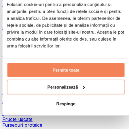
Pește
Folosim cookie-uri pentru a personaliza conținutul și
Alimente gata preparate
anunțurile, pentru a oferi funcții de rețele sociale și pentru
Ouă
a analiza traficul. De asemenea, le oferim partenerilor de
Pâine și produse de patiserie
rețele sociale, de publicitate și de analize informații cu
Carne
privire la modul în care folosiți site-ul nostru. Aceștia le pot
Leguminoase
Alte alimente fitness
combina cu alte informații oferite de dvs. sau culese în
urma folosirii serviciilor lor.
Unturi din nuci
Unturi din nuci 100%
Unturi dulci din nuci
Unturi proteice din nuci
Permite toate
Super-alimente
Superalimente verzi
Fibre
Personalizează
Alte superalimente
Gustări proteice
Respinge
Batoane proteice
Carne uscată
Fructe uscate
Fursecuri proteice