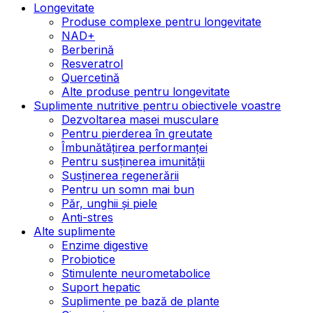
Longevitate
Produse complexe pentru longevitate
NAD+
Berberină
Resveratrol
Quercetină
Alte produse pentru longevitate
Suplimente nutritive pentru obiectivele voastre
Dezvoltarea masei musculare
Pentru pierderea în greutate
Îmbunătățirea performanței
Pentru susținerea imunității
Susținerea regenerării
Pentru un somn mai bun
Păr, unghii și piele
Anti-stres
Alte suplimente
Enzime digestive
Probiotice
Stimulente neurometabolice
Suport hepatic
Suplimente pe bază de plante