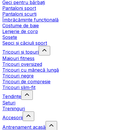
Geci pentru bărbați
Pantaloni sport
Pantaloni scurți
Îmbrăcăminte funcțională
Costume de baie
Lenjerie de corp
Șosete
Șepci și căciuli sport
Tricouri și topuri
Maiouri fitness
Tricouri oversized
Tricouri cu mânecă lungă
Tricouri negre
Tricouri de compresie
Tricouri slim-fit
Tendințe
Seturi
Treninguri
Accesorii
Antrenament acasă