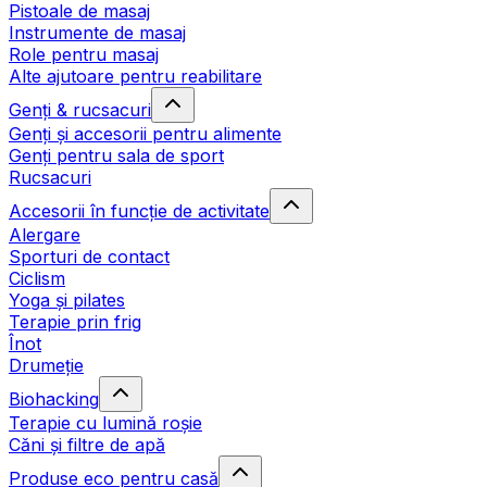
Pistoale de masaj
Instrumente de masaj
Role pentru masaj
Alte ajutoare pentru reabilitare
Genți & rucsacuri
Genți și accesorii pentru alimente
Genți pentru sala de sport
Rucsacuri
Accesorii în funcție de activitate
Alergare
Sporturi de contact
Ciclism
Yoga și pilates
Terapie prin frig
Înot
Drumeție
Biohacking
Terapie cu lumină roșie
Căni și filtre de apă
Produse eco pentru casă