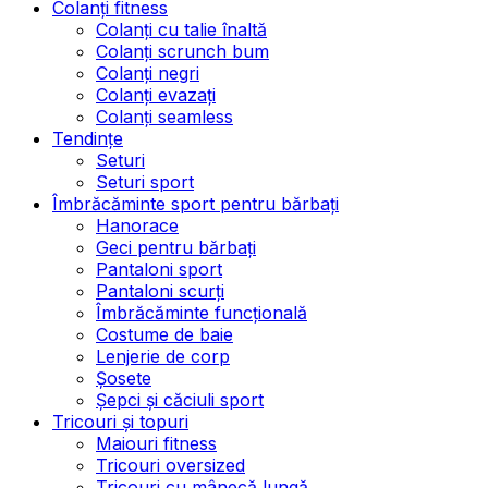
Colanți fitness
Colanți cu talie înaltă
Colanți scrunch bum
Colanți negri
Colanți evazați
Colanți seamless
Tendințe
Seturi
Seturi sport
Îmbrăcăminte sport pentru bărbați
Hanorace
Geci pentru bărbați
Pantaloni sport
Pantaloni scurți
Îmbrăcăminte funcțională
Costume de baie
Lenjerie de corp
Șosete
Șepci și căciuli sport
Tricouri și topuri
Maiouri fitness
Tricouri oversized
Tricouri cu mânecă lungă