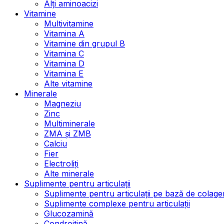
Alți aminoacizi
Vitamine
Multivitamine
Vitamina A
Vitamine din grupul B
Vitamina C
Vitamina D
Vitamina E
Alte vitamine
Minerale
Magneziu
Zinc
Multiminerale
ZMA și ZMB
Calciu
Fier
Electroliți
Alte minerale
Suplimente pentru articulații
Suplimente pentru articulații pe bază de colage
Suplimente complexe pentru articulații
Glucozamină
Condroitină