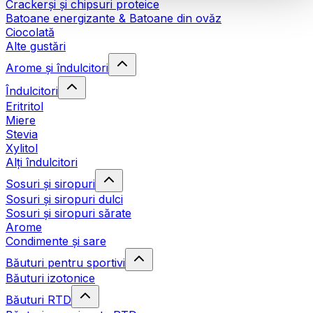
Crackerși și chipsuri proteice
Batoane energizante & Batoane din ovăz
Ciocolată
Alte gustări
Arome și îndulcitori
Îndulcitori
Eritritol
Miere
Stevia
Xylitol
Alți îndulcitori
Sosuri și siropuri
Sosuri și siropuri dulci
Sosuri și siropuri sărate
Arome
Condimente și sare
Băuturi pentru sportivi
Băuturi izotonice
Băuturi RTD