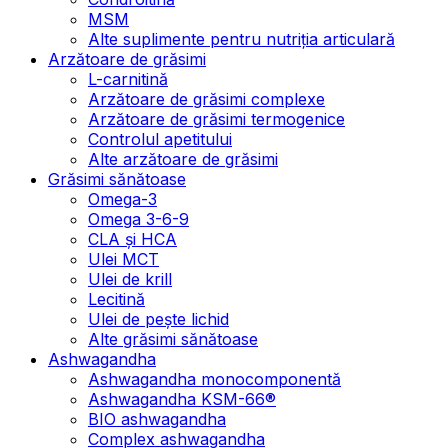
MSM
Alte suplimente pentru nutriția articulară
Arzătoare de grăsimi
L-carnitină
Arzătoare de grăsimi complexe
Arzătoare de grăsimi termogenice
Controlul apetitului
Alte arzătoare de grăsimi
Grăsimi sănătoase
Omega-3
Omega 3-6-9
CLA şi HCA
Ulei MCT
Ulei de krill
Lecitină
Ulei de pește lichid
Alte grăsimi sănătoase
Ashwagandha
Ashwagandha monocomponentă
Ashwagandha KSM-66®
BIO ashwagandha
Complex ashwagandha