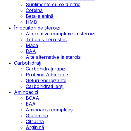
Suplimente cu oxid nitric
Cofeină
Beta-alanină
HMB
Înlocuitori de steroizi
Alternative complexe la steroizi
Tribulus Terrestris
Maca
DAA
Alte alternative la steroizi
Carbohidrați
Carbohidrați rapizi
Proteine All-in-one
Geluri energizante
Carbohidrați lenți
Aminoacizi
BCAA
EAA
Aminoacizi complecși
Glutamină
Citrulină
Arginină