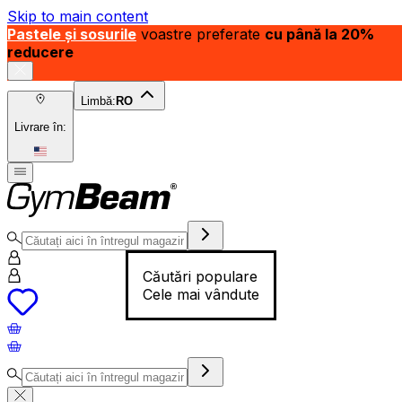
Skip to main content
Pastele și sosurile
voastre preferate
cu până la 20%
reducere
Limbă:
RO
Livrare în:
Căutări populare
Cele mai vândute