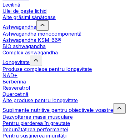
Lecitină
Ulei de pește lichid
Alte grăsimi sănătoase
Ashwagandha
Ashwagandha monocomponentă
Ashwagandha KSM-66®
BIO ashwagandha
Complex ashwagandha
Longevitate
Produse complexe pentru longevitate
NAD+
Berberină
Resveratrol
Quercetină
Alte produse pentru longevitate
Suplimente nutritive pentru obiectivele voastre
Dezvoltarea masei musculare
Pentru pierderea în greutate
Îmbunătățirea performanței
Pentru susținerea imunității