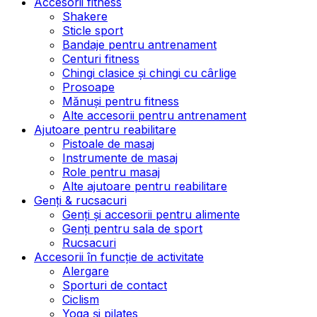
Accesorii fitness
Shakere
Sticle sport
Bandaje pentru antrenament
Centuri fitness
Chingi clasice și chingi cu cârlige
Prosoape
Mănuși pentru fitness
Alte accesorii pentru antrenament
Ajutoare pentru reabilitare
Pistoale de masaj
Instrumente de masaj
Role pentru masaj
Alte ajutoare pentru reabilitare
Genți & rucsacuri
Genți și accesorii pentru alimente
Genți pentru sala de sport
Rucsacuri
Accesorii în funcție de activitate
Alergare
Sporturi de contact
Ciclism
Yoga și pilates