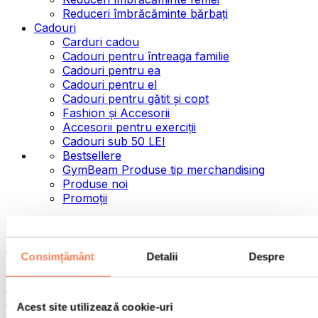
Reduceri îmbrăcăminte bărbați
Cadouri
Carduri cadou
Cadouri pentru întreaga familie
Cadouri pentru ea
Cadouri pentru el
Cadouri pentru gătit și copt
Fashion și Accesorii
Accesorii pentru exerciții
Cadouri sub 50 LEI
Bestsellere
GymBeam Produse tip merchandising
Produse noi
Promoții
Categorii
Alimente
Consimțământ
Detalii
Despre
Alimente fitness
Nuci
Semințe
Acest site utilizează cookie-uri
Creme și paste tartinabile