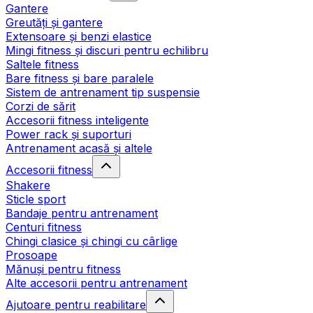
Gantere
Greutăți și gantere
Extensoare și benzi elastice
Mingi fitness și discuri pentru echilibru
Saltele fitness
Bare fitness și bare paralele
Sistem de antrenament tip suspensie
Corzi de sărit
Accesorii fitness inteligente
Power rack și suporturi
Antrenament acasă și altele
Accesorii fitness
Shakere
Sticle sport
Bandaje pentru antrenament
Centuri fitness
Chingi clasice și chingi cu cârlige
Prosoape
Mănuși pentru fitness
Alte accesorii pentru antrenament
Ajutoare pentru reabilitare