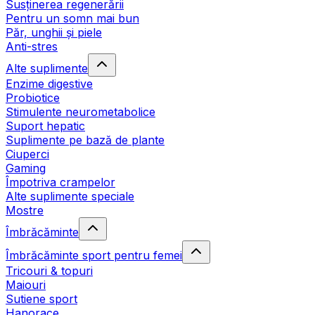
Susținerea regenerării
Pentru un somn mai bun
Păr, unghii și piele
Anti-stres
Alte suplimente
Enzime digestive
Probiotice
Stimulente neurometabolice
Suport hepatic
Suplimente pe bază de plante
Ciuperci
Gaming
Împotriva crampelor
Alte suplimente speciale
Mostre
Îmbrăcăminte
Îmbrăcăminte sport pentru femei
Tricouri & topuri
Maiouri
Sutiene sport
Hanorace