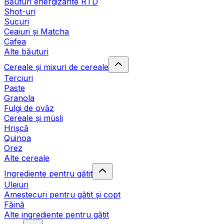
Băuturi energizante RTD
Shot-uri
Sucuri
Ceaiuri și Matcha
Cafea
Alte băuturi
Cereale și mixuri de cereale
Terciuri
Paste
Granola
Fulgi de ovăz
Cereale și müsli
Hrișcă
Quinoa
Orez
Alte cereale
Ingrediente pentru gătit
Uleiuri
Amestecuri pentru gătit și copt
Făină
Alte ingrediente pentru gătit