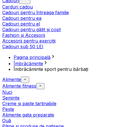
Cadouri
Carduri cadou
Cadouri pentru întreaga familie
Cadouri pentru ea
Cadouri pentru el
Cadouri pentru gătit și copt
Fashion și Accesorii
Accesorii pentru exerciții
Cadouri sub 50 LEI
Pagina principală
Îmbrăcăminte
Îmbrăcăminte sport pentru bărbați
Alimente
Alimente fitness
Nuci
Semințe
Creme și paste tartinabile
Pește
Alimente gata preparate
Ouă
Pâine și produse de patiserie