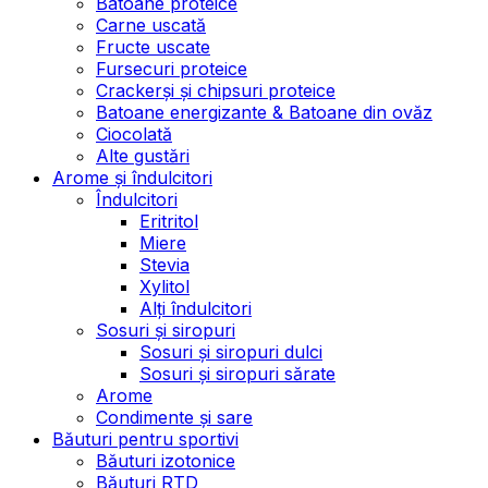
Batoane proteice
Carne uscată
Fructe uscate
Fursecuri proteice
Crackerși și chipsuri proteice
Batoane energizante & Batoane din ovăz
Ciocolată
Alte gustări
Arome și îndulcitori
Îndulcitori
Eritritol
Miere
Stevia
Xylitol
Alți îndulcitori
Sosuri și siropuri
Sosuri și siropuri dulci
Sosuri și siropuri sărate
Arome
Condimente și sare
Băuturi pentru sportivi
Băuturi izotonice
Băuturi RTD