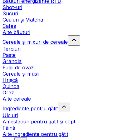
Băuturi energizante RTD
Shot-uri
Sucuri
Ceaiuri și Matcha
Cafea
Alte băuturi
Cereale și mixuri de cereale
Terciuri
Paste
Granola
Fulgi de ovăz
Cereale și müsli
Hrișcă
Quinoa
Orez
Alte cereale
Ingrediente pentru gătit
Uleiuri
Amestecuri pentru gătit și copt
Făină
Alte ingrediente pentru gătit