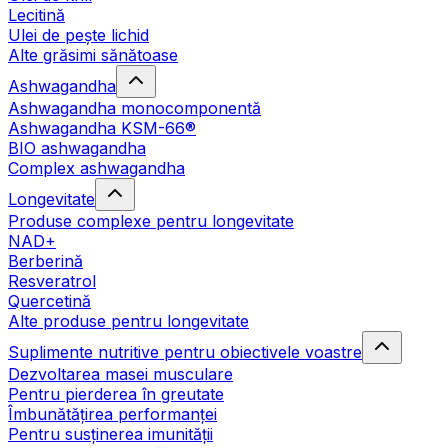
Lecitină
Ulei de pește lichid
Alte grăsimi sănătoase
Ashwagandha
Ashwagandha monocomponentă
Ashwagandha KSM-66®
BIO ashwagandha
Complex ashwagandha
Longevitate
Produse complexe pentru longevitate
NAD+
Berberină
Resveratrol
Quercetină
Alte produse pentru longevitate
Suplimente nutritive pentru obiectivele voastre
Dezvoltarea masei musculare
Pentru pierderea în greutate
Îmbunătățirea performanței
Pentru susținerea imunității