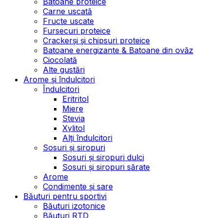
Batoane proteice
Carne uscată
Fructe uscate
Fursecuri proteice
Crackerși și chipsuri proteice
Batoane energizante & Batoane din ovăz
Ciocolată
Alte gustări
Arome și îndulcitori
Îndulcitori
Eritritol
Miere
Stevia
Xylitol
Alți îndulcitori
Sosuri și siropuri
Sosuri și siropuri dulci
Sosuri și siropuri sărate
Arome
Condimente și sare
Băuturi pentru sportivi
Băuturi izotonice
Băuturi RTD