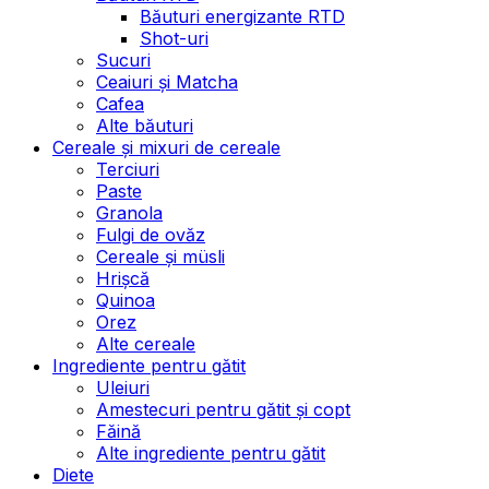
Băuturi energizante RTD
Shot-uri
Sucuri
Ceaiuri și Matcha
Cafea
Alte băuturi
Cereale și mixuri de cereale
Terciuri
Paste
Granola
Fulgi de ovăz
Cereale și müsli
Hrișcă
Quinoa
Orez
Alte cereale
Ingrediente pentru gătit
Uleiuri
Amestecuri pentru gătit și copt
Făină
Alte ingrediente pentru gătit
Diete