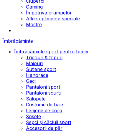
Ciuperci
Gaming
Împotriva crampelor
Alte suplimente speciale
Mostre
Îmbrăcăminte
Îmbrăcăminte sport pentru femei
Tricouri & topuri
Maiouri
Sutiene sport
Hanorace
Geci
Pantaloni sport
Pantaloni scurți
Salopete
Costume de baie
Lenjerie de corp
Șosete
Șepci și căciuli sport
Accesorii de păr