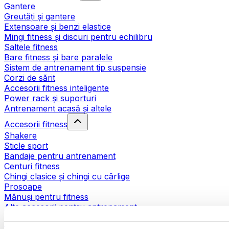
Gantere
Greutăți și gantere
Extensoare și benzi elastice
Mingi fitness și discuri pentru echilibru
Saltele fitness
Bare fitness și bare paralele
Sistem de antrenament tip suspensie
Corzi de sărit
Accesorii fitness inteligente
Power rack și suporturi
Antrenament acasă și altele
Accesorii fitness
Shakere
Sticle sport
Bandaje pentru antrenament
Centuri fitness
Chingi clasice și chingi cu cârlige
Prosoape
Mănuși pentru fitness
Alte accesorii pentru antrenament
Ajutoare pentru reabilitare