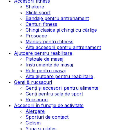
Accesorii fitness
Shakere
Sticle sport
Bandaje pentru antrenament
Centuri fitness
Chingi clasice și chingi cu cârlige
Prosoape
Mănuși pentru fitness
Alte accesorii pentru antrenament
Ajutoare pentru reabilitare
Pistoale de masaj
Instrumente de masaj
Role pentru masaj
Alte ajutoare pentru reabilitare
Genți & rucsacuri
Genți și accesorii pentru alimente
Genți pentru sala de sport
Rucsacuri
Accesorii în funcție de activitate
Alergare
Sporturi de contact
Ciclism
Yoga și pilates