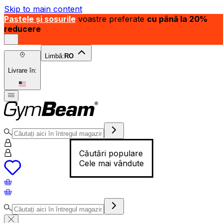
Skip to main content
Pastele și sosurile
voastre preferate
cu până la 20%
reducere
Limbă:
RO
Livrare în:
Căutări populare
Cele mai vândute