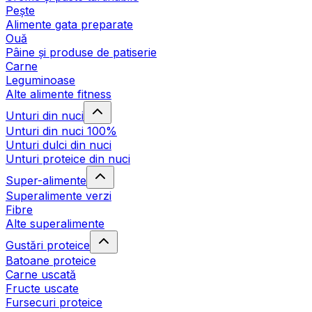
Pește
Alimente gata preparate
Ouă
Pâine și produse de patiserie
Carne
Leguminoase
Alte alimente fitness
Unturi din nuci
Unturi din nuci 100%
Unturi dulci din nuci
Unturi proteice din nuci
Super-alimente
Superalimente verzi
Fibre
Alte superalimente
Gustări proteice
Batoane proteice
Carne uscată
Fructe uscate
Fursecuri proteice