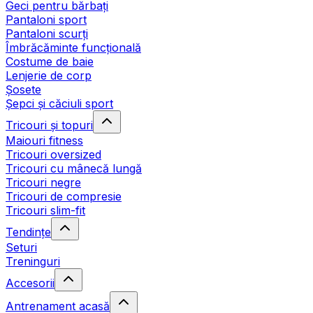
Geci pentru bărbați
Pantaloni sport
Pantaloni scurți
Îmbrăcăminte funcțională
Costume de baie
Lenjerie de corp
Șosete
Șepci și căciuli sport
Tricouri și topuri
Maiouri fitness
Tricouri oversized
Tricouri cu mânecă lungă
Tricouri negre
Tricouri de compresie
Tricouri slim-fit
Tendințe
Seturi
Treninguri
Accesorii
Antrenament acasă