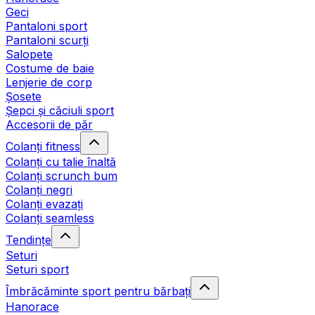
Geci
Pantaloni sport
Pantaloni scurți
Salopete
Costume de baie
Lenjerie de corp
Șosete
Șepci și căciuli sport
Accesorii de păr
Colanți fitness
Colanți cu talie înaltă
Colanți scrunch bum
Colanți negri
Colanți evazați
Colanți seamless
Tendințe
Seturi
Seturi sport
Îmbrăcăminte sport pentru bărbați
Hanorace