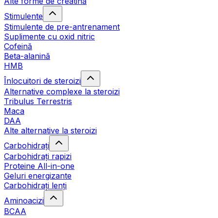
Alte forme de creatină
Stimulente
Stimulente de pre-antrenament
Suplimente cu oxid nitric
Cofeină
Beta-alanină
HMB
Înlocuitori de steroizi
Alternative complexe la steroizi
Tribulus Terrestris
Maca
DAA
Alte alternative la steroizi
Carbohidrați
Carbohidrați rapizi
Proteine All-in-one
Geluri energizante
Carbohidrați lenți
Aminoacizi
BCAA