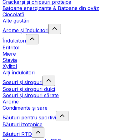
Crackerși și chipsuri proteice
Batoane energizante & Batoane din ovăz
Ciocolată
Alte gustări
Arome și îndulcitori
Îndulcitori
Eritritol
Miere
Stevia
Xylitol
Alți îndulcitori
Sosuri și siropuri
Sosuri și siropuri dulci
Sosuri și siropuri sărate
Arome
Condimente și sare
Băuturi pentru sportivi
Băuturi izotonice
Băuturi RTD