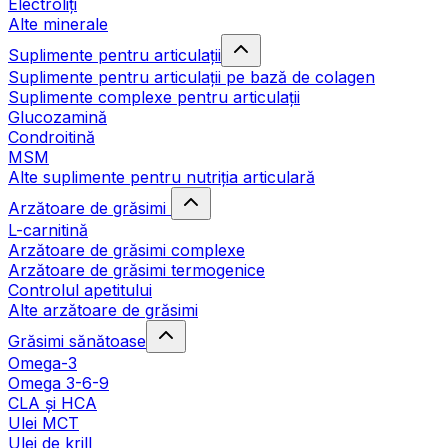
Electroliți
Alte minerale
Suplimente pentru articulații
Suplimente pentru articulații pe bază de colagen
Suplimente complexe pentru articulații
Glucozamină
Condroitină
MSM
Alte suplimente pentru nutriția articulară
Arzătoare de grăsimi
L-carnitină
Arzătoare de grăsimi complexe
Arzătoare de grăsimi termogenice
Controlul apetitului
Alte arzătoare de grăsimi
Grăsimi sănătoase
Omega-3
Omega 3-6-9
CLA şi HCA
Ulei MCT
Ulei de krill