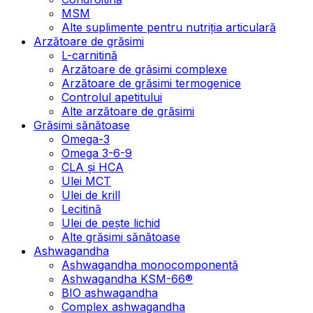
MSM
Alte suplimente pentru nutriția articulară
Arzătoare de grăsimi
L-carnitină
Arzătoare de grăsimi complexe
Arzătoare de grăsimi termogenice
Controlul apetitului
Alte arzătoare de grăsimi
Grăsimi sănătoase
Omega-3
Omega 3-6-9
CLA şi HCA
Ulei MCT
Ulei de krill
Lecitină
Ulei de pește lichid
Alte grăsimi sănătoase
Ashwagandha
Ashwagandha monocomponentă
Ashwagandha KSM-66®
BIO ashwagandha
Complex ashwagandha