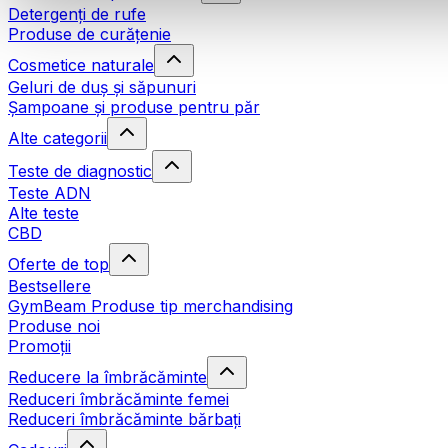
Detergenți de rufe
Produse de curățenie
Cosmetice naturale
Geluri de duș și săpunuri
Șampoane și produse pentru păr
Alte categorii
Teste de diagnostic
Teste ADN
Alte teste
CBD
Oferte de top
Bestsellere
GymBeam Produse tip merchandising
Produse noi
Promoții
Reducere la îmbrăcăminte
Reduceri îmbrăcăminte femei
Reduceri îmbrăcăminte bărbați