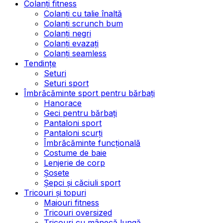
Colanți fitness
Colanți cu talie înaltă
Colanți scrunch bum
Colanți negri
Colanți evazați
Colanți seamless
Tendințe
Seturi
Seturi sport
Îmbrăcăminte sport pentru bărbați
Hanorace
Geci pentru bărbați
Pantaloni sport
Pantaloni scurți
Îmbrăcăminte funcțională
Costume de baie
Lenjerie de corp
Șosete
Șepci și căciuli sport
Tricouri și topuri
Maiouri fitness
Tricouri oversized
Tricouri cu mânecă lungă