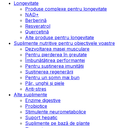
Longevitate
Produse complexe pentru longevitate
NAD+
Berberină
Resveratrol
Quercetină
Alte produse pentru longevitate
Suplimente nutritive pentru obiectivele voastre
Dezvoltarea masei musculare
Pentru pierderea în greutate
Îmbunătățirea performanței
Pentru susținerea imunității
Susținerea regenerării
Pentru un somn mai bun
Păr, unghii și piele
Anti-stres
Alte suplimente
Enzime digestive
Probiotice
Stimulente neurometabolice
Suport hepatic
Suplimente pe bază de plante