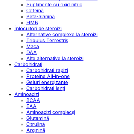
Suplimente cu oxid nitric
Cofeină
Beta-alanină
HMB
Înlocuitori de steroizi
Alternative complexe la steroizi
Tribulus Terrestris
Maca
DAA
Alte alternative la steroizi
Carbohidrați
Carbohidrați rapizi
Proteine All-in-one
Geluri energizante
Carbohidrați lenți
Aminoacizi
BCAA
EAA
Aminoacizi complecși
Glutamină
Citrulină
Arginină