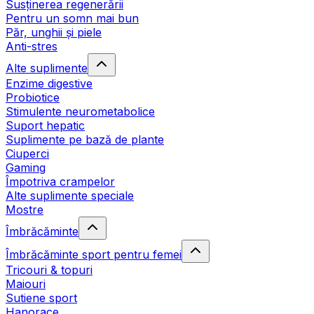
Susținerea regenerării
Pentru un somn mai bun
Păr, unghii și piele
Anti-stres
Alte suplimente
Enzime digestive
Probiotice
Stimulente neurometabolice
Suport hepatic
Suplimente pe bază de plante
Ciuperci
Gaming
Împotriva crampelor
Alte suplimente speciale
Mostre
Îmbrăcăminte
Îmbrăcăminte sport pentru femei
Tricouri & topuri
Maiouri
Sutiene sport
Hanorace