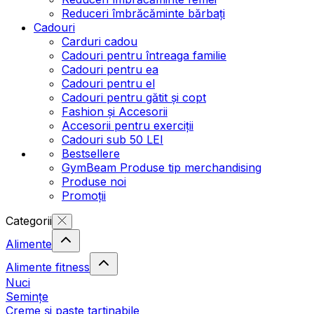
Reduceri îmbrăcăminte bărbați
Cadouri
Carduri cadou
Cadouri pentru întreaga familie
Cadouri pentru ea
Cadouri pentru el
Cadouri pentru gătit și copt
Fashion și Accesorii
Accesorii pentru exerciții
Cadouri sub 50 LEI
Bestsellere
GymBeam Produse tip merchandising
Produse noi
Promoții
Categorii
Alimente
Alimente fitness
Nuci
Semințe
Creme și paste tartinabile