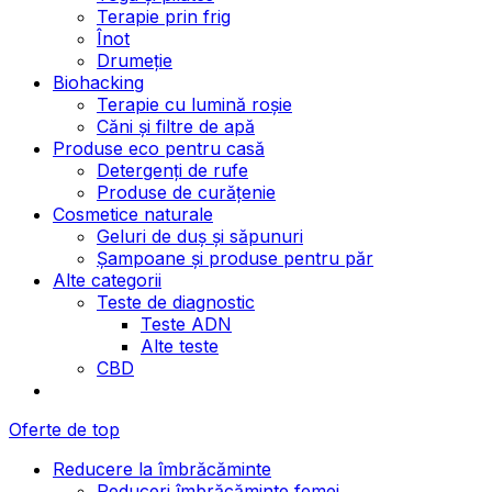
Terapie prin frig
Înot
Drumeție
Biohacking
Terapie cu lumină roșie
Căni și filtre de apă
Produse eco pentru casă
Detergenți de rufe
Produse de curățenie
Cosmetice naturale
Geluri de duș și săpunuri
Șampoane și produse pentru păr
Alte categorii
Teste de diagnostic
Teste ADN
Alte teste
CBD
Oferte de top
Reducere la îmbrăcăminte
Reduceri îmbrăcăminte femei