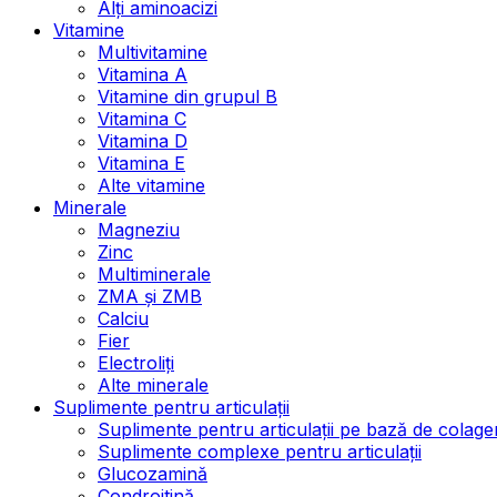
Alți aminoacizi
Vitamine
Multivitamine
Vitamina A
Vitamine din grupul B
Vitamina C
Vitamina D
Vitamina E
Alte vitamine
Minerale
Magneziu
Zinc
Multiminerale
ZMA și ZMB
Calciu
Fier
Electroliți
Alte minerale
Suplimente pentru articulații
Suplimente pentru articulații pe bază de colage
Suplimente complexe pentru articulații
Glucozamină
Condroitină