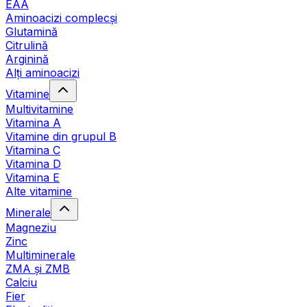
EAA
Aminoacizi complecși
Glutamină
Citrulină
Arginină
Alți aminoacizi
Vitamine
Multivitamine
Vitamina A
Vitamine din grupul B
Vitamina C
Vitamina D
Vitamina E
Alte vitamine
Minerale
Magneziu
Zinc
Multiminerale
ZMA și ZMB
Calciu
Fier