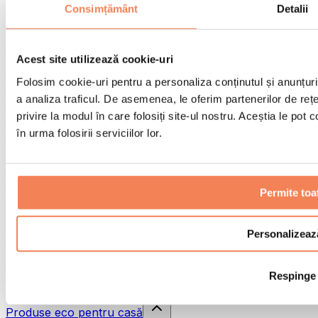
Pistoale de masaj
Consimțământ
Detalii
Instrumente de masaj
Role pentru masaj
Alte ajutoare pentru reabilitare
Acest site utilizează cookie-uri
Genți & rucsacuri
Folosim cookie-uri pentru a personaliza conținutul și anunțurile
Genți și accesorii pentru alimente
a analiza traficul. De asemenea, le oferim partenerilor de rețel
Genți pentru sala de sport
Rucsacuri
privire la modul în care folosiți site-ul nostru. Aceștia le pot
în urma folosirii serviciilor lor.
Accesorii în funcție de activitate
Alergare
Sporturi de contact
Ciclism
Permite toa
Yoga și pilates
Terapie prin frig
Înot
Personalizeaz
Drumeție
Biohacking
Respinge
Terapie cu lumină roșie
Căni și filtre de apă
Produse eco pentru casă