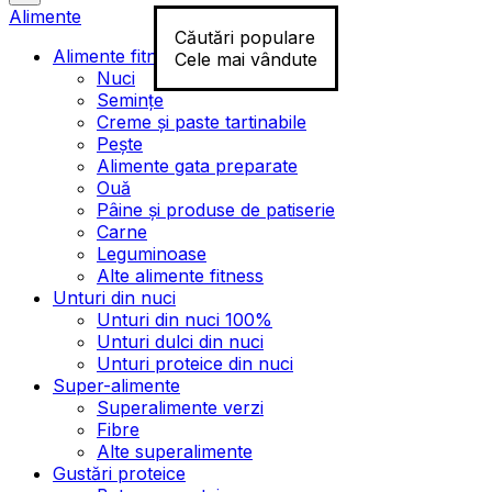
Alimente
Căutări populare
Alimente fitness
Cele mai vândute
Nuci
Semințe
Creme și paste tartinabile
Pește
Alimente gata preparate
Ouă
Pâine și produse de patiserie
Carne
Leguminoase
Alte alimente fitness
Unturi din nuci
Unturi din nuci 100%
Unturi dulci din nuci
Unturi proteice din nuci
Super-alimente
Superalimente verzi
Fibre
Alte superalimente
Gustări proteice