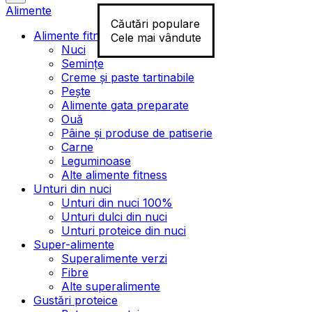
Alimente
Căutări populare
Alimente fitness
Cele mai vândute
Nuci
Semințe
Creme și paste tartinabile
Pește
Alimente gata preparate
Ouă
Pâine și produse de patiserie
Carne
Leguminoase
Alte alimente fitness
Unturi din nuci
Unturi din nuci 100%
Unturi dulci din nuci
Unturi proteice din nuci
Super-alimente
Superalimente verzi
Fibre
Alte superalimente
Gustări proteice