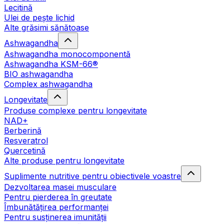
Lecitină
Ulei de pește lichid
Alte grăsimi sănătoase
Ashwagandha
Ashwagandha monocomponentă
Ashwagandha KSM-66®
BIO ashwagandha
Complex ashwagandha
Longevitate
Produse complexe pentru longevitate
NAD+
Berberină
Resveratrol
Quercetină
Alte produse pentru longevitate
Suplimente nutritive pentru obiectivele voastre
Dezvoltarea masei musculare
Pentru pierderea în greutate
Îmbunătățirea performanței
Pentru susținerea imunității