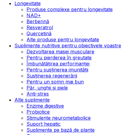
Longevitate
Produse complexe pentru longevitate
NAD+
Berberină
Resveratrol
Quercetină
Alte produse pentru longevitate
Suplimente nutritive pentru obiectivele voastre
Dezvoltarea masei musculare
Pentru pierderea în greutate
Îmbunătățirea performanței
Pentru susținerea imunității
Susținerea regenerării
Pentru un somn mai bun
Păr, unghii și piele
Anti-stres
Alte suplimente
Enzime digestive
Probiotice
Stimulente neurometabolice
Suport hepatic
Suplimente pe bază de plante