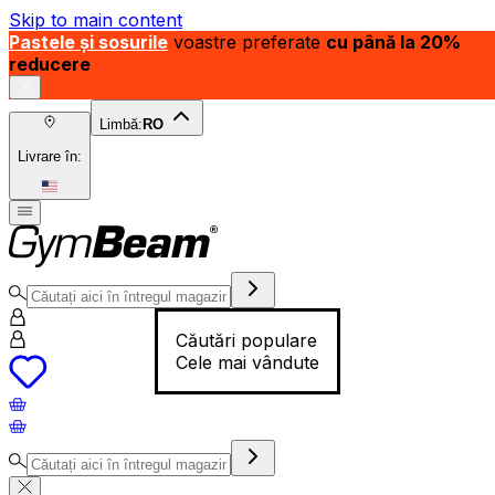
Skip to main content
Pastele și sosurile
voastre preferate
cu până la 20%
reducere
Limbă:
RO
Livrare în:
Căutări populare
Cele mai vândute