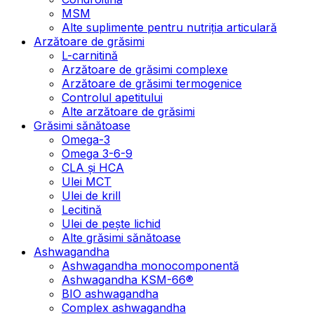
MSM
Alte suplimente pentru nutriția articulară
Arzătoare de grăsimi
L-carnitină
Arzătoare de grăsimi complexe
Arzătoare de grăsimi termogenice
Controlul apetitului
Alte arzătoare de grăsimi
Grăsimi sănătoase
Omega-3
Omega 3-6-9
CLA şi HCA
Ulei MCT
Ulei de krill
Lecitină
Ulei de pește lichid
Alte grăsimi sănătoase
Ashwagandha
Ashwagandha monocomponentă
Ashwagandha KSM-66®
BIO ashwagandha
Complex ashwagandha