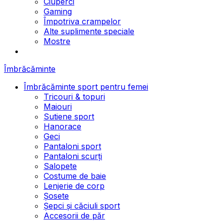
Ciuperci
Gaming
Împotriva crampelor
Alte suplimente speciale
Mostre
Îmbrăcăminte
Îmbrăcăminte sport pentru femei
Tricouri & topuri
Maiouri
Sutiene sport
Hanorace
Geci
Pantaloni sport
Pantaloni scurți
Salopete
Costume de baie
Lenjerie de corp
Șosete
Șepci și căciuli sport
Accesorii de păr