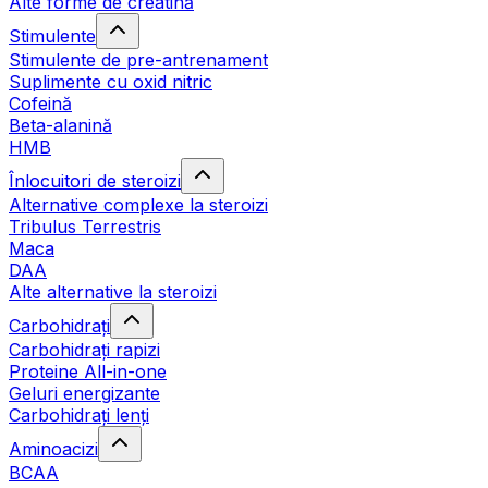
Alte forme de creatină
Stimulente
Stimulente de pre-antrenament
Suplimente cu oxid nitric
Cofeină
Beta-alanină
HMB
Înlocuitori de steroizi
Alternative complexe la steroizi
Tribulus Terrestris
Maca
DAA
Alte alternative la steroizi
Carbohidrați
Carbohidrați rapizi
Proteine All-in-one
Geluri energizante
Carbohidrați lenți
Aminoacizi
BCAA