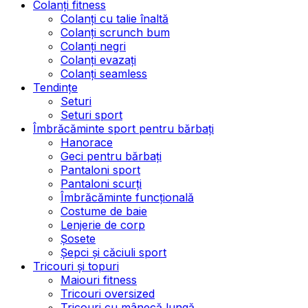
Colanți fitness
Colanți cu talie înaltă
Colanți scrunch bum
Colanți negri
Colanți evazați
Colanți seamless
Tendințe
Seturi
Seturi sport
Îmbrăcăminte sport pentru bărbați
Hanorace
Geci pentru bărbați
Pantaloni sport
Pantaloni scurți
Îmbrăcăminte funcțională
Costume de baie
Lenjerie de corp
Șosete
Șepci și căciuli sport
Tricouri și topuri
Maiouri fitness
Tricouri oversized
Tricouri cu mânecă lungă