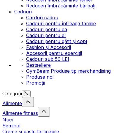
Reduceri îmbrăcăminte bărbați
Cadouri
Carduri cadou
Cadouri pentru întreaga familie
Cadouri pentru ea
Cadouri pentru el
Cadouri pentru gătit și copt
Fashion și Accesorii
Accesorii pentru exerciții
Cadouri sub 50 LEI
Bestsellere
GymBeam Produse tip merchandising
Produse noi
Promoții
Categorii
Alimente
Alimente fitness
Nuci
Semințe
Creme și paste tartinabile