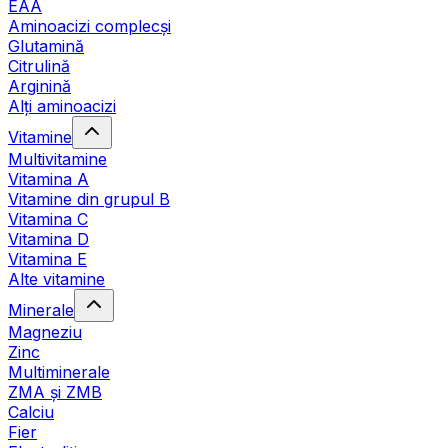
EAA
Aminoacizi complecși
Glutamină
Citrulină
Arginină
Alți aminoacizi
Vitamine
Multivitamine
Vitamina A
Vitamine din grupul B
Vitamina C
Vitamina D
Vitamina E
Alte vitamine
Minerale
Magneziu
Zinc
Multiminerale
ZMA și ZMB
Calciu
Fier