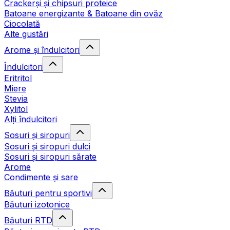
Crackerși și chipsuri proteice
Batoane energizante & Batoane din ovăz
Ciocolată
Alte gustări
Arome și îndulcitori
Îndulcitori
Eritritol
Miere
Stevia
Xylitol
Alți îndulcitori
Sosuri și siropuri
Sosuri și siropuri dulci
Sosuri și siropuri sărate
Arome
Condimente și sare
Băuturi pentru sportivi
Băuturi izotonice
Băuturi RTD