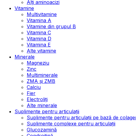
Alți aminoacizi
Vitamine
Multivitamine
Vitamina A
Vitamine din grupul B
Vitamina C
Vitamina D
Vitamina E
Alte vitamine
Minerale
Magneziu
Zinc
Multiminerale
ZMA și ZMB
Calciu
Fier
Electroliți
Alte minerale
Suplimente pentru articulații
Suplimente pentru articulații pe bază de colage
Suplimente complexe pentru articulații
Glucozamină
Condroitină