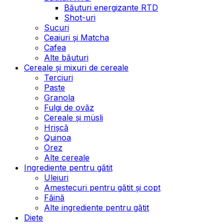
Băuturi energizante RTD
Shot-uri
Sucuri
Ceaiuri și Matcha
Cafea
Alte băuturi
Cereale și mixuri de cereale
Terciuri
Paste
Granola
Fulgi de ovăz
Cereale și müsli
Hrișcă
Quinoa
Orez
Alte cereale
Ingrediente pentru gătit
Uleiuri
Amestecuri pentru gătit și copt
Făină
Alte ingrediente pentru gătit
Diete