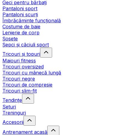
Geci pentru bărbați
Pantaloni sport
Pantaloni scurți
Îmbrăcăminte funcțională
Costume de baie
Lenjerie de corp
Șosete
Șepci și căciuli sport
Tricouri și topuri
Maiouri fitness
Tricouri oversized
Tricouri cu mânecă lungă
Tricouri negre
Tricouri de compresie
Tricouri slim-fit
Tendințe
Seturi
Treninguri
Accesorii
Antrenament acasă