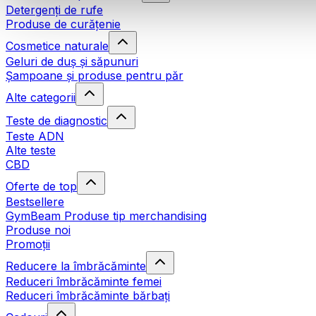
Detergenți de rufe
Produse de curățenie
Cosmetice naturale
Geluri de duș și săpunuri
Șampoane și produse pentru păr
Alte categorii
Teste de diagnostic
Teste ADN
Alte teste
CBD
Oferte de top
Bestsellere
GymBeam Produse tip merchandising
Produse noi
Promoții
Reducere la îmbrăcăminte
Reduceri îmbrăcăminte femei
Reduceri îmbrăcăminte bărbați