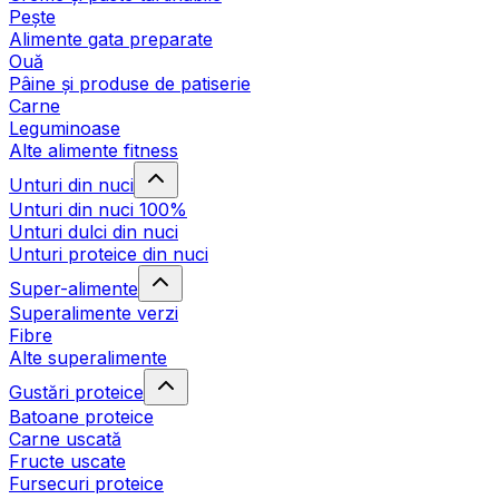
Pește
Alimente gata preparate
Ouă
Pâine și produse de patiserie
Carne
Leguminoase
Alte alimente fitness
Unturi din nuci
Unturi din nuci 100%
Unturi dulci din nuci
Unturi proteice din nuci
Super-alimente
Superalimente verzi
Fibre
Alte superalimente
Gustări proteice
Batoane proteice
Carne uscată
Fructe uscate
Fursecuri proteice