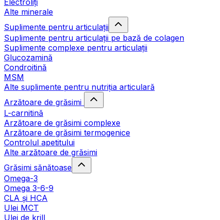
Electroliți
Alte minerale
Suplimente pentru articulații
Suplimente pentru articulații pe bază de colagen
Suplimente complexe pentru articulații
Glucozamină
Condroitină
MSM
Alte suplimente pentru nutriția articulară
Arzătoare de grăsimi
L-carnitină
Arzătoare de grăsimi complexe
Arzătoare de grăsimi termogenice
Controlul apetitului
Alte arzătoare de grăsimi
Grăsimi sănătoase
Omega-3
Omega 3-6-9
CLA şi HCA
Ulei MCT
Ulei de krill