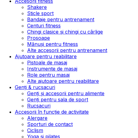
Accesorii fitness
Shakere
Sticle sport
Bandaje pentru antrenament
Centuri fitness
Chingi clasice și chingi cu cârlige
Prosoape
Mănuși pentru fitness
Alte accesorii pentru antrenament
Ajutoare pentru reabilitare
Pistoale de masaj
Instrumente de masaj
Role pentru masaj
Alte ajutoare pentru reabilitare
Genți & rucsacuri
Genți și accesorii pentru alimente
Genți pentru sala de sport
Rucsacuri
Accesorii în funcție de activitate
Alergare
Sporturi de contact
Ciclism
Yoga și pilates