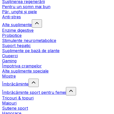
Susținerea regenerării
Pentru un somn mai bun
Păr, unghii și piele
Anti-stres
Alte suplimente
Enzime digestive
Probiotice
Stimulente neurometabolice
Suport hepatic
Suplimente pe bază de plante
Ciuperci
Gaming
Împotriva crampelor
Alte suplimente speciale
Mostre
Îmbrăcăminte
Îmbrăcăminte sport pentru femei
Tricouri & topuri
Maiouri
Sutiene sport
Hanorace