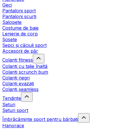
Geci
Pantaloni sport
Pantaloni scurți
Salopete
Costume de baie
Lenjerie de corp
Șosete
Șepci și căciuli sport
Accesorii de păr
Colanți fitness
Colanți cu talie înaltă
Colanți scrunch bum
Colanți negri
Colanți evazați
Colanți seamless
Tendințe
Seturi
Seturi sport
Îmbrăcăminte sport pentru bărbați
Hanorace