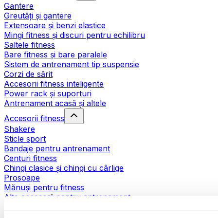
Gantere
Greutăți și gantere
Extensoare și benzi elastice
Mingi fitness și discuri pentru echilibru
Saltele fitness
Bare fitness și bare paralele
Sistem de antrenament tip suspensie
Corzi de sărit
Accesorii fitness inteligente
Power rack și suporturi
Antrenament acasă și altele
Accesorii fitness
Shakere
Sticle sport
Bandaje pentru antrenament
Centuri fitness
Chingi clasice și chingi cu cârlige
Prosoape
Mănuși pentru fitness
Alte accesorii pentru antrenament
Ajutoare pentru reabilitare