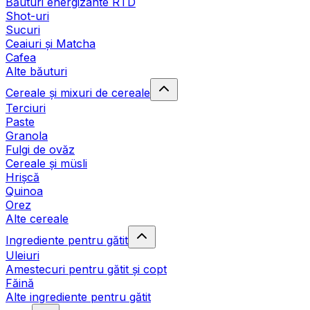
Băuturi energizante RTD
Shot-uri
Sucuri
Ceaiuri și Matcha
Cafea
Alte băuturi
Cereale și mixuri de cereale
Terciuri
Paste
Granola
Fulgi de ovăz
Cereale și müsli
Hrișcă
Quinoa
Orez
Alte cereale
Ingrediente pentru gătit
Uleiuri
Amestecuri pentru gătit și copt
Făină
Alte ingrediente pentru gătit