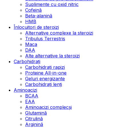
Suplimente cu oxid nitric
Cofeină
Beta-alanină
HMB
Înlocuitori de steroizi
Alternative complexe la steroizi
Tribulus Terrestris
Maca
DAA
Alte alternative la steroizi
Carbohidrați
Carbohidrați rapizi
Proteine All-in-one
Geluri energizante
Carbohidrați lenți
Aminoacizi
BCAA
EAA
Aminoacizi complecși
Glutamină
Citrulină
Arginină