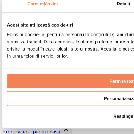
Pistoale de masaj
Consimțământ
Detalii
Instrumente de masaj
Role pentru masaj
Alte ajutoare pentru reabilitare
Acest site utilizează cookie-uri
Genți & rucsacuri
Folosim cookie-uri pentru a personaliza conținutul și anunțurile
Genți și accesorii pentru alimente
a analiza traficul. De asemenea, le oferim partenerilor de rețel
Genți pentru sala de sport
Rucsacuri
privire la modul în care folosiți site-ul nostru. Aceștia le pot
în urma folosirii serviciilor lor.
Accesorii în funcție de activitate
Alergare
Sporturi de contact
Ciclism
Permite toa
Yoga și pilates
Terapie prin frig
Înot
Personalizeaz
Drumeție
Biohacking
Respinge
Terapie cu lumină roșie
Căni și filtre de apă
Produse eco pentru casă