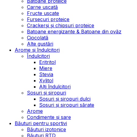
Batoane proteice
Carne uscată
Fructe uscate
Fursecuri proteice
Crackerși și chipsuri proteice
Batoane energizante & Batoane din ovăz
Ciocolată
Alte gustări
Arome și îndulcitori
Îndulcitori
Eritritol
Miere
Stevia
Xylitol
Alți îndulcitori
Sosuri și siropuri
Sosuri și siropuri dulci
Sosuri și siropuri sărate
Arome
Condimente și sare
Băuturi pentru sportivi
Băuturi izotonice
Băuturi RTD