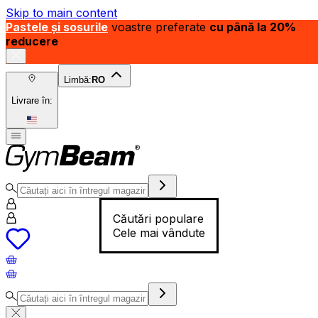
Skip to main content
Pastele și sosurile
voastre preferate
cu până la 20%
reducere
Limbă:
RO
Livrare în:
Căutări populare
Cele mai vândute