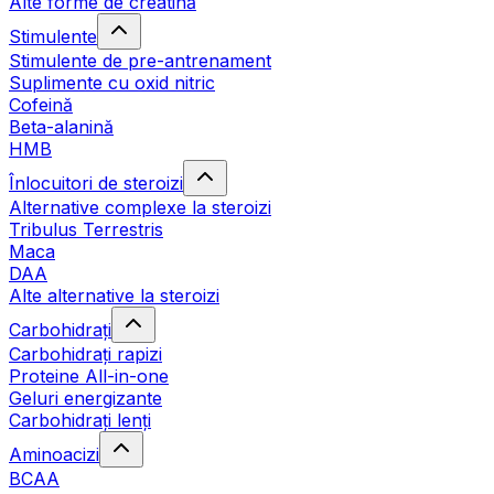
Alte forme de creatină
Stimulente
Stimulente de pre-antrenament
Suplimente cu oxid nitric
Cofeină
Beta-alanină
HMB
Înlocuitori de steroizi
Alternative complexe la steroizi
Tribulus Terrestris
Maca
DAA
Alte alternative la steroizi
Carbohidrați
Carbohidrați rapizi
Proteine All-in-one
Geluri energizante
Carbohidrați lenți
Aminoacizi
BCAA