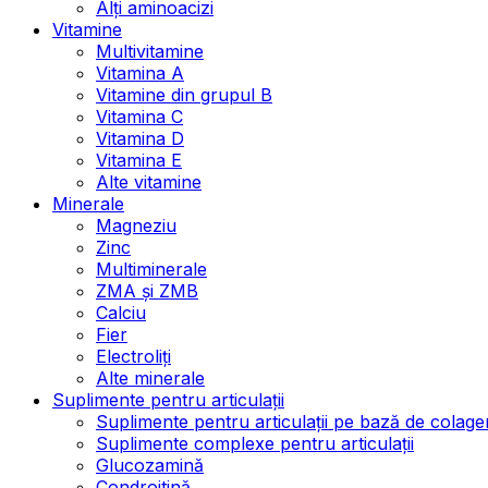
Alți aminoacizi
Vitamine
Multivitamine
Vitamina A
Vitamine din grupul B
Vitamina C
Vitamina D
Vitamina E
Alte vitamine
Minerale
Magneziu
Zinc
Multiminerale
ZMA și ZMB
Calciu
Fier
Electroliți
Alte minerale
Suplimente pentru articulații
Suplimente pentru articulații pe bază de colage
Suplimente complexe pentru articulații
Glucozamină
Condroitină