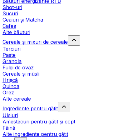
Băuturi energizante RTD
Shot-uri
Sucuri
Ceaiuri și Matcha
Cafea
Alte băuturi
Cereale și mixuri de cereale
Terciuri
Paste
Granola
Fulgi de ovăz
Cereale și müsli
Hrișcă
Quinoa
Orez
Alte cereale
Ingrediente pentru gătit
Uleiuri
Amestecuri pentru gătit și copt
Făină
Alte ingrediente pentru gătit