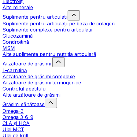
Electroliți
Alte minerale
Suplimente pentru articulații
Suplimente pentru articulații pe bază de colagen
Suplimente complexe pentru articulații
Glucozamină
Condroitină
MSM
Alte suplimente pentru nutriția articulară
Arzătoare de grăsimi
L-carnitină
Arzătoare de grăsimi complexe
Arzătoare de grăsimi termogenice
Controlul apetitului
Alte arzătoare de grăsimi
Grăsimi sănătoase
Omega-3
Omega 3-6-9
CLA şi HCA
Ulei MCT
Ulei de krill