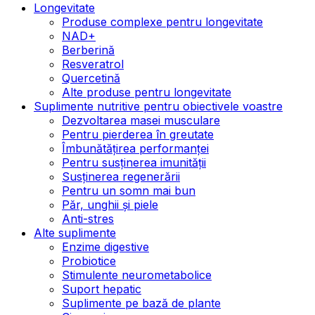
Longevitate
Produse complexe pentru longevitate
NAD+
Berberină
Resveratrol
Quercetină
Alte produse pentru longevitate
Suplimente nutritive pentru obiectivele voastre
Dezvoltarea masei musculare
Pentru pierderea în greutate
Îmbunătățirea performanței
Pentru susținerea imunității
Susținerea regenerării
Pentru un somn mai bun
Păr, unghii și piele
Anti-stres
Alte suplimente
Enzime digestive
Probiotice
Stimulente neurometabolice
Suport hepatic
Suplimente pe bază de plante