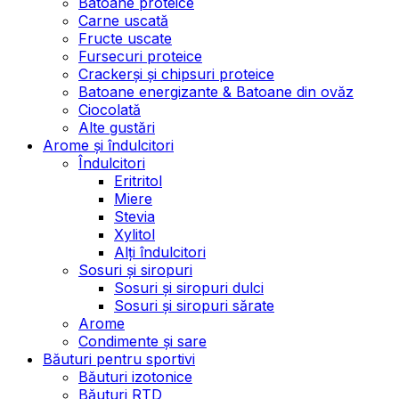
Batoane proteice
Carne uscată
Fructe uscate
Fursecuri proteice
Crackerși și chipsuri proteice
Batoane energizante & Batoane din ovăz
Ciocolată
Alte gustări
Arome și îndulcitori
Îndulcitori
Eritritol
Miere
Stevia
Xylitol
Alți îndulcitori
Sosuri și siropuri
Sosuri și siropuri dulci
Sosuri și siropuri sărate
Arome
Condimente și sare
Băuturi pentru sportivi
Băuturi izotonice
Băuturi RTD