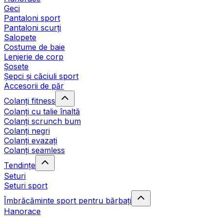
Geci
Pantaloni sport
Pantaloni scurți
Salopete
Costume de baie
Lenjerie de corp
Șosete
Șepci și căciuli sport
Accesorii de păr
Colanți fitness
Colanți cu talie înaltă
Colanți scrunch bum
Colanți negri
Colanți evazați
Colanți seamless
Tendințe
Seturi
Seturi sport
Îmbrăcăminte sport pentru bărbați
Hanorace