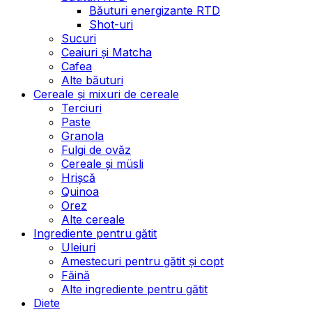
Băuturi energizante RTD
Shot-uri
Sucuri
Ceaiuri și Matcha
Cafea
Alte băuturi
Cereale și mixuri de cereale
Terciuri
Paste
Granola
Fulgi de ovăz
Cereale și müsli
Hrișcă
Quinoa
Orez
Alte cereale
Ingrediente pentru gătit
Uleiuri
Amestecuri pentru gătit și copt
Făină
Alte ingrediente pentru gătit
Diete