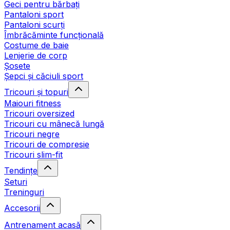
Geci pentru bărbați
Pantaloni sport
Pantaloni scurți
Îmbrăcăminte funcțională
Costume de baie
Lenjerie de corp
Șosete
Șepci și căciuli sport
Tricouri și topuri
Maiouri fitness
Tricouri oversized
Tricouri cu mânecă lungă
Tricouri negre
Tricouri de compresie
Tricouri slim-fit
Tendințe
Seturi
Treninguri
Accesorii
Antrenament acasă