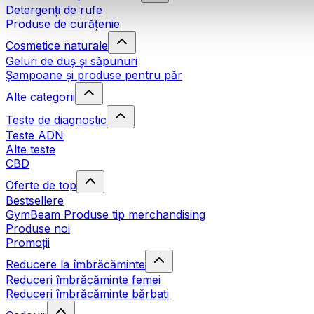
Detergenți de rufe
Produse de curățenie
Cosmetice naturale
Geluri de duș și săpunuri
Șampoane și produse pentru păr
Alte categorii
Teste de diagnostic
Teste ADN
Alte teste
CBD
Oferte de top
Bestsellere
GymBeam Produse tip merchandising
Produse noi
Promoții
Reducere la îmbrăcăminte
Reduceri îmbrăcăminte femei
Reduceri îmbrăcăminte bărbați