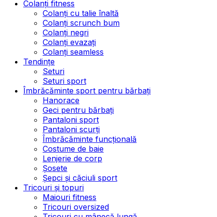
Colanți fitness
Colanți cu talie înaltă
Colanți scrunch bum
Colanți negri
Colanți evazați
Colanți seamless
Tendințe
Seturi
Seturi sport
Îmbrăcăminte sport pentru bărbați
Hanorace
Geci pentru bărbați
Pantaloni sport
Pantaloni scurți
Îmbrăcăminte funcțională
Costume de baie
Lenjerie de corp
Șosete
Șepci și căciuli sport
Tricouri și topuri
Maiouri fitness
Tricouri oversized
Tricouri cu mânecă lungă