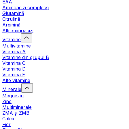
EAA
Aminoacizi complecși
Glutamină
Citrulină
Arginină
Alți aminoacizi
Vitamine
Multivitamine
Vitamina A
Vitamine din grupul B
Vitamina C
Vitamina D
Vitamina E
Alte vitamine
Minerale
Magneziu
Zinc
Multiminerale
ZMA și ZMB
Calciu
Fier