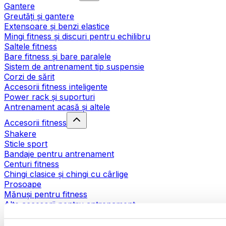
Gantere
Greutăți și gantere
Extensoare și benzi elastice
Mingi fitness și discuri pentru echilibru
Saltele fitness
Bare fitness și bare paralele
Sistem de antrenament tip suspensie
Corzi de sărit
Accesorii fitness inteligente
Power rack și suporturi
Antrenament acasă și altele
Accesorii fitness
Shakere
Sticle sport
Bandaje pentru antrenament
Centuri fitness
Chingi clasice și chingi cu cârlige
Prosoape
Mănuși pentru fitness
Alte accesorii pentru antrenament
Ajutoare pentru reabilitare