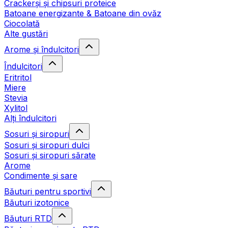
Crackerși și chipsuri proteice
Batoane energizante & Batoane din ovăz
Ciocolată
Alte gustări
Arome și îndulcitori
Îndulcitori
Eritritol
Miere
Stevia
Xylitol
Alți îndulcitori
Sosuri și siropuri
Sosuri și siropuri dulci
Sosuri și siropuri sărate
Arome
Condimente și sare
Băuturi pentru sportivi
Băuturi izotonice
Băuturi RTD