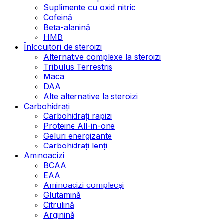
Suplimente cu oxid nitric
Cofeină
Beta-alanină
HMB
Înlocuitori de steroizi
Alternative complexe la steroizi
Tribulus Terrestris
Maca
DAA
Alte alternative la steroizi
Carbohidrați
Carbohidrați rapizi
Proteine All-in-one
Geluri energizante
Carbohidrați lenți
Aminoacizi
BCAA
EAA
Aminoacizi complecși
Glutamină
Citrulină
Arginină