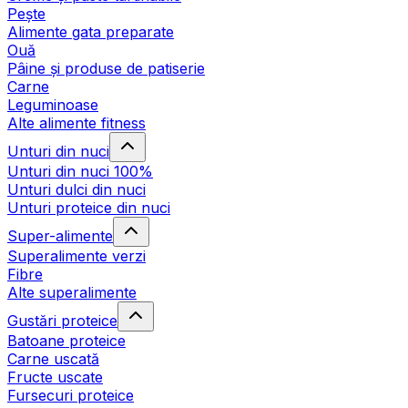
Pește
Alimente gata preparate
Ouă
Pâine și produse de patiserie
Carne
Leguminoase
Alte alimente fitness
Unturi din nuci
Unturi din nuci 100%
Unturi dulci din nuci
Unturi proteice din nuci
Super-alimente
Superalimente verzi
Fibre
Alte superalimente
Gustări proteice
Batoane proteice
Carne uscată
Fructe uscate
Fursecuri proteice