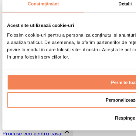
Pistoale de masaj
Consimțământ
Detalii
Instrumente de masaj
Role pentru masaj
Alte ajutoare pentru reabilitare
Acest site utilizează cookie-uri
Genți & rucsacuri
Folosim cookie-uri pentru a personaliza conținutul și anunțurile
Genți și accesorii pentru alimente
a analiza traficul. De asemenea, le oferim partenerilor de rețel
Genți pentru sala de sport
Rucsacuri
privire la modul în care folosiți site-ul nostru. Aceștia le pot
în urma folosirii serviciilor lor.
Accesorii în funcție de activitate
Alergare
Sporturi de contact
Ciclism
Permite toa
Yoga și pilates
Terapie prin frig
Înot
Personalizeaz
Drumeție
Biohacking
Respinge
Terapie cu lumină roșie
Căni și filtre de apă
Produse eco pentru casă