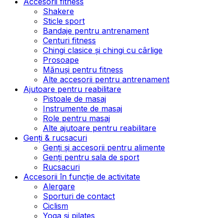
Accesorii fitness
Shakere
Sticle sport
Bandaje pentru antrenament
Centuri fitness
Chingi clasice și chingi cu cârlige
Prosoape
Mănuși pentru fitness
Alte accesorii pentru antrenament
Ajutoare pentru reabilitare
Pistoale de masaj
Instrumente de masaj
Role pentru masaj
Alte ajutoare pentru reabilitare
Genți & rucsacuri
Genți și accesorii pentru alimente
Genți pentru sala de sport
Rucsacuri
Accesorii în funcție de activitate
Alergare
Sporturi de contact
Ciclism
Yoga și pilates