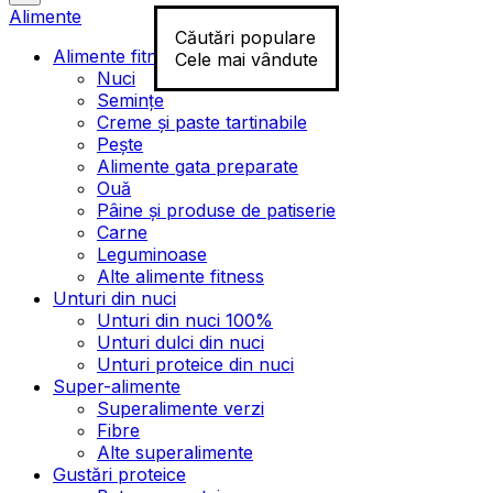
Alimente
Căutări populare
Alimente fitness
Cele mai vândute
Nuci
Semințe
Creme și paste tartinabile
Pește
Alimente gata preparate
Ouă
Pâine și produse de patiserie
Carne
Leguminoase
Alte alimente fitness
Unturi din nuci
Unturi din nuci 100%
Unturi dulci din nuci
Unturi proteice din nuci
Super-alimente
Superalimente verzi
Fibre
Alte superalimente
Gustări proteice