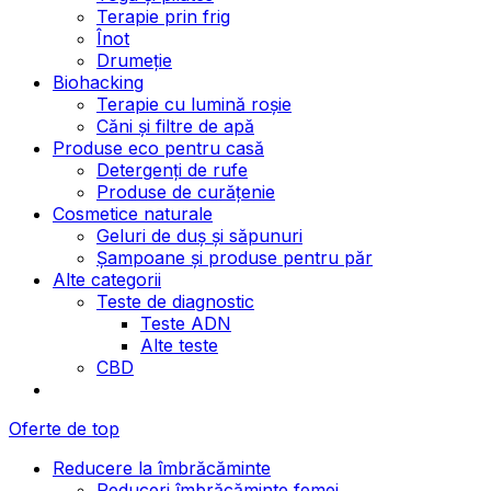
Terapie prin frig
Înot
Drumeție
Biohacking
Terapie cu lumină roșie
Căni și filtre de apă
Produse eco pentru casă
Detergenți de rufe
Produse de curățenie
Cosmetice naturale
Geluri de duș și săpunuri
Șampoane și produse pentru păr
Alte categorii
Teste de diagnostic
Teste ADN
Alte teste
CBD
Oferte de top
Reducere la îmbrăcăminte
Reduceri îmbrăcăminte femei