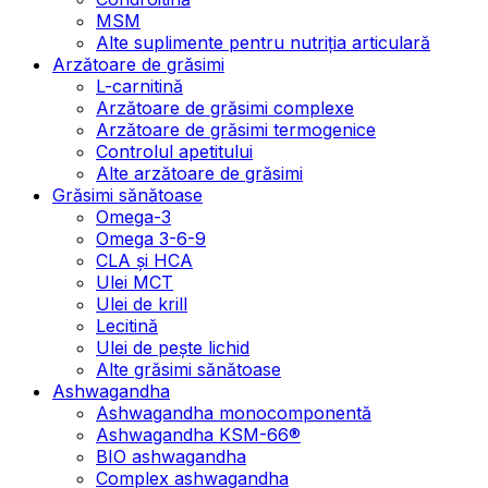
MSM
Alte suplimente pentru nutriția articulară
Arzătoare de grăsimi
L-carnitină
Arzătoare de grăsimi complexe
Arzătoare de grăsimi termogenice
Controlul apetitului
Alte arzătoare de grăsimi
Grăsimi sănătoase
Omega-3
Omega 3-6-9
CLA şi HCA
Ulei MCT
Ulei de krill
Lecitină
Ulei de pește lichid
Alte grăsimi sănătoase
Ashwagandha
Ashwagandha monocomponentă
Ashwagandha KSM-66®
BIO ashwagandha
Complex ashwagandha