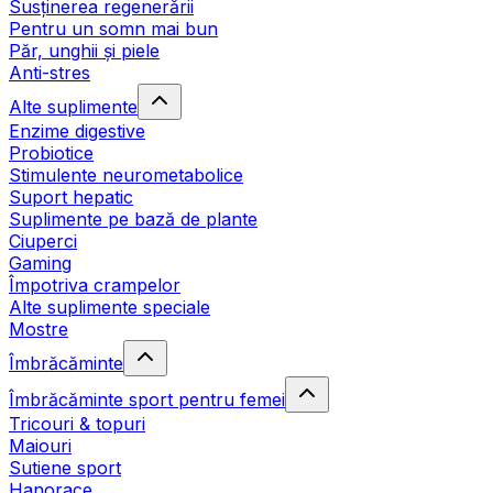
Susținerea regenerării
Pentru un somn mai bun
Păr, unghii și piele
Anti-stres
Alte suplimente
Enzime digestive
Probiotice
Stimulente neurometabolice
Suport hepatic
Suplimente pe bază de plante
Ciuperci
Gaming
Împotriva crampelor
Alte suplimente speciale
Mostre
Îmbrăcăminte
Îmbrăcăminte sport pentru femei
Tricouri & topuri
Maiouri
Sutiene sport
Hanorace