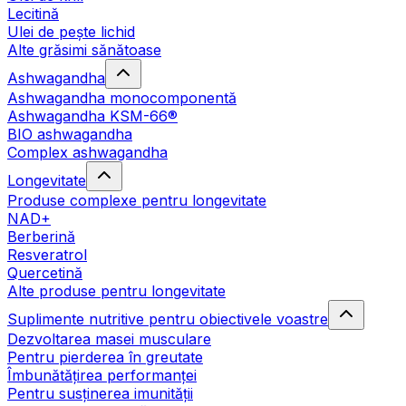
Lecitină
Ulei de pește lichid
Alte grăsimi sănătoase
Ashwagandha
Ashwagandha monocomponentă
Ashwagandha KSM-66®
BIO ashwagandha
Complex ashwagandha
Longevitate
Produse complexe pentru longevitate
NAD+
Berberină
Resveratrol
Quercetină
Alte produse pentru longevitate
Suplimente nutritive pentru obiectivele voastre
Dezvoltarea masei musculare
Pentru pierderea în greutate
Îmbunătățirea performanței
Pentru susținerea imunității