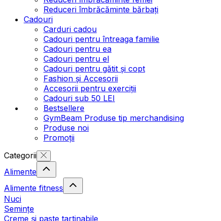
Reduceri îmbrăcăminte bărbați
Cadouri
Carduri cadou
Cadouri pentru întreaga familie
Cadouri pentru ea
Cadouri pentru el
Cadouri pentru gătit și copt
Fashion și Accesorii
Accesorii pentru exerciții
Cadouri sub 50 LEI
Bestsellere
GymBeam Produse tip merchandising
Produse noi
Promoții
Categorii
Alimente
Alimente fitness
Nuci
Semințe
Creme și paste tartinabile