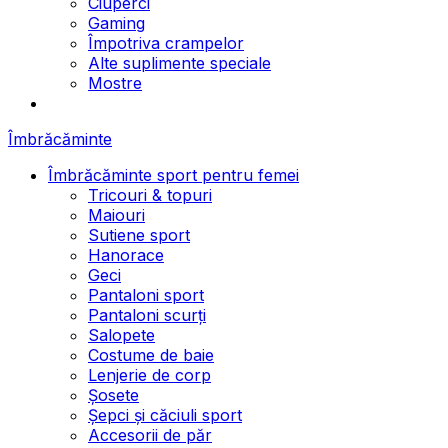
Ciuperci
Gaming
Împotriva crampelor
Alte suplimente speciale
Mostre
Îmbrăcăminte
Îmbrăcăminte sport pentru femei
Tricouri & topuri
Maiouri
Sutiene sport
Hanorace
Geci
Pantaloni sport
Pantaloni scurți
Salopete
Costume de baie
Lenjerie de corp
Șosete
Șepci și căciuli sport
Accesorii de păr