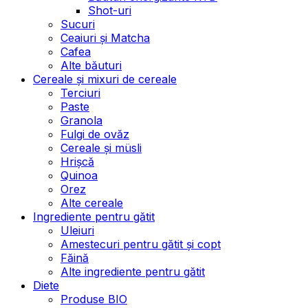
Shot-uri
Sucuri
Ceaiuri și Matcha
Cafea
Alte băuturi
Cereale și mixuri de cereale
Terciuri
Paste
Granola
Fulgi de ovăz
Cereale și müsli
Hrișcă
Quinoa
Orez
Alte cereale
Ingrediente pentru gătit
Uleiuri
Amestecuri pentru gătit și copt
Făină
Alte ingrediente pentru gătit
Diete
Produse BIO