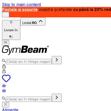
Skip to main content
Pastele și sosurile
voastre preferate
cu până la 20% re
Limbă:
RO
Livrare în:
Alimente