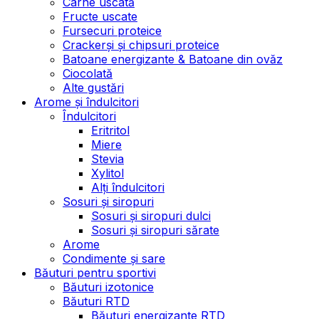
Carne uscată
Fructe uscate
Fursecuri proteice
Crackerși și chipsuri proteice
Batoane energizante & Batoane din ovăz
Ciocolată
Alte gustări
Arome și îndulcitori
Îndulcitori
Eritritol
Miere
Stevia
Xylitol
Alți îndulcitori
Sosuri și siropuri
Sosuri și siropuri dulci
Sosuri și siropuri sărate
Arome
Condimente și sare
Băuturi pentru sportivi
Băuturi izotonice
Băuturi RTD
Băuturi energizante RTD