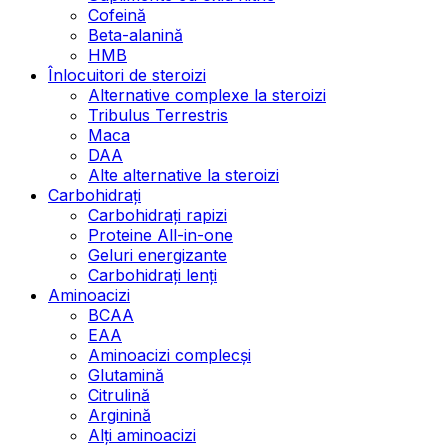
Cofeină
Beta-alanină
HMB
Înlocuitori de steroizi
Alternative complexe la steroizi
Tribulus Terrestris
Maca
DAA
Alte alternative la steroizi
Carbohidrați
Carbohidrați rapizi
Proteine All-in-one
Geluri energizante
Carbohidrați lenți
Aminoacizi
BCAA
EAA
Aminoacizi complecși
Glutamină
Citrulină
Arginină
Alți aminoacizi