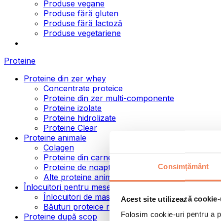
Produse vegane
Produse fără gluten
Produse fără lactoză
Produse vegetariene
Proteine
Proteine din zer whey
Concentrate proteice
Proteine din zer multi-componente
Proteine izolate
Proteine hidrolizate
Proteine Clear
Proteine animale
Colagen
Proteine din carne de vită
Consimțământ
Proteine de noapte
Alte proteine animale
Înlocuitori pentru mese
Înlocuitori de masă pulbere
Acest site utilizează cookie-
Băuturi proteice ready to drink
Folosim cookie-uri pentru a pe
Proteine după scop