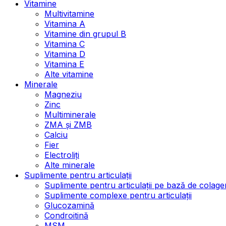
Vitamine
Multivitamine
Vitamina A
Vitamine din grupul B
Vitamina C
Vitamina D
Vitamina E
Alte vitamine
Minerale
Magneziu
Zinc
Multiminerale
ZMA și ZMB
Calciu
Fier
Electroliți
Alte minerale
Suplimente pentru articulații
Suplimente pentru articulații pe bază de colage
Suplimente complexe pentru articulații
Glucozamină
Condroitină
MSM