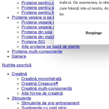
Proteine pentru creșterea masei musculare
traficul. De asemenea, le ofer
Proteine pentru pierderea în greutate
care folosiți site-ul nostru. A
Proteine pentru femei
lor.
Proteine vegane și pe bază de plante
Proteine vegane mono-componente
Proteine vegane multi-componente
Proteine din soia
Respinge
Proteine din mazăre
Proteine BIO
Alte proteine pe bază de plante
Proteine multi-componente
Gainere
Nutriție sportivă
Creatină
Creatină monohidrată
Creatină Creapure®
Creatină multi-componentă
Alte forme de creatină
Stimulente
Stimulente de pre-antrenament
Suplimente cu oxid nitric