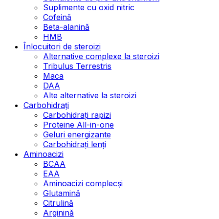
Suplimente cu oxid nitric
Cofeină
Beta-alanină
HMB
Înlocuitori de steroizi
Alternative complexe la steroizi
Tribulus Terrestris
Maca
DAA
Alte alternative la steroizi
Carbohidrați
Carbohidrați rapizi
Proteine All-in-one
Geluri energizante
Carbohidrați lenți
Aminoacizi
BCAA
EAA
Aminoacizi complecși
Glutamină
Citrulină
Arginină