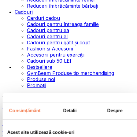
Reduceri îmbrăcăminte bărbați
Cadouri
Carduri cadou
Cadouri pentru întreaga familie
Cadouri pentru ea
Cadouri pentru el
Cadouri pentru gătit și copt
Fashion și Accesorii
Accesorii pentru exerciții
Cadouri sub 50 LEI
Bestsellere
GymBeam Produse tip merchandising
Produse noi
Promoții
Categorii
Alimente
Consimțământ
Detalii
Despre
Alimente fitness
Nuci
Semințe
Acest site utilizează cookie-uri
Creme și paste tartinabile