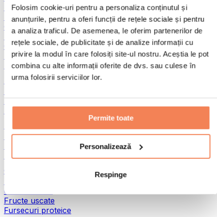
Pește
Folosim cookie-uri pentru a personaliza conținutul și
Alimente gata preparate
anunțurile, pentru a oferi funcții de rețele sociale și pentru
Ouă
a analiza traficul. De asemenea, le oferim partenerilor de
Pâine și produse de patiserie
rețele sociale, de publicitate și de analize informații cu
Carne
privire la modul în care folosiți site-ul nostru. Aceștia le pot
Leguminoase
Alte alimente fitness
combina cu alte informații oferite de dvs. sau culese în
urma folosirii serviciilor lor.
Unturi din nuci
Unturi din nuci 100%
Unturi dulci din nuci
Unturi proteice din nuci
Permite toate
Super-alimente
Superalimente verzi
Fibre
Personalizează
Alte superalimente
Gustări proteice
Respinge
Batoane proteice
Carne uscată
Fructe uscate
Fursecuri proteice