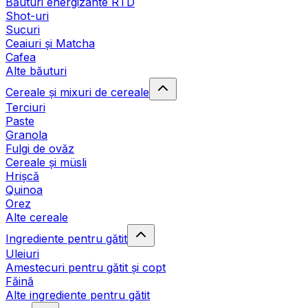
Băuturi energizante RTD
Shot-uri
Sucuri
Ceaiuri și Matcha
Cafea
Alte băuturi
Cereale și mixuri de cereale
Terciuri
Paste
Granola
Fulgi de ovăz
Cereale și müsli
Hrișcă
Quinoa
Orez
Alte cereale
Ingrediente pentru gătit
Uleiuri
Amestecuri pentru gătit și copt
Făină
Alte ingrediente pentru gătit