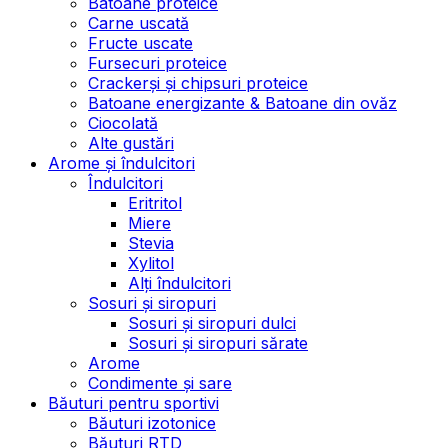
Batoane proteice
Carne uscată
Fructe uscate
Fursecuri proteice
Crackerși și chipsuri proteice
Batoane energizante & Batoane din ovăz
Ciocolată
Alte gustări
Arome și îndulcitori
Îndulcitori
Eritritol
Miere
Stevia
Xylitol
Alți îndulcitori
Sosuri și siropuri
Sosuri și siropuri dulci
Sosuri și siropuri sărate
Arome
Condimente și sare
Băuturi pentru sportivi
Băuturi izotonice
Băuturi RTD