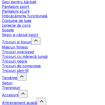
Geci pentru bărbați
Pantaloni sport
Pantaloni scurți
Îmbrăcăminte funcțională
Costume de baie
Lenjerie de corp
Șosete
Șepci și căciuli sport
Tricouri și topuri
Maiouri fitness
Tricouri oversized
Tricouri cu mânecă lungă
Tricouri negre
Tricouri de compresie
Tricouri slim-fit
Tendințe
Seturi
Treninguri
Accesorii
Antrenament acasă