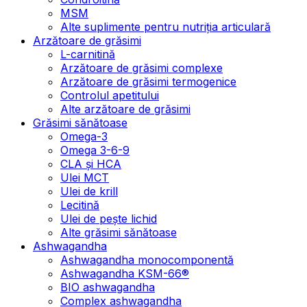
MSM
Alte suplimente pentru nutriția articulară
Arzătoare de grăsimi
L-carnitină
Arzătoare de grăsimi complexe
Arzătoare de grăsimi termogenice
Controlul apetitului
Alte arzătoare de grăsimi
Grăsimi sănătoase
Omega-3
Omega 3-6-9
CLA şi HCA
Ulei MCT
Ulei de krill
Lecitină
Ulei de pește lichid
Alte grăsimi sănătoase
Ashwagandha
Ashwagandha monocomponentă
Ashwagandha KSM-66®
BIO ashwagandha
Complex ashwagandha