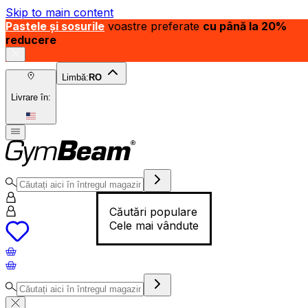
Skip to main content
Pastele și sosurile
voastre preferate
cu până la 20%
reducere
Limbă:
RO
Livrare în:
Căutări populare
Cele mai vândute