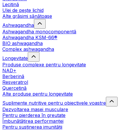
Lecitină
Ulei de pește lichid
Alte grăsimi sănătoase
Ashwagandha
Ashwagandha monocomponentă
Ashwagandha KSM-66®
BIO ashwagandha
Complex ashwagandha
Longevitate
Produse complexe pentru longevitate
NAD+
Berberină
Resveratrol
Quercetină
Alte produse pentru longevitate
Suplimente nutritive pentru obiectivele voastre
Dezvoltarea masei musculare
Pentru pierderea în greutate
Îmbunătățirea performanței
Pentru susținerea imunității