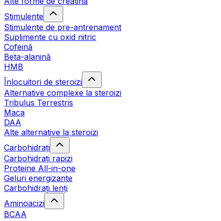
Alte forme de creatină
Stimulente
Stimulente de pre-antrenament
Suplimente cu oxid nitric
Cofeină
Beta-alanină
HMB
Înlocuitori de steroizi
Alternative complexe la steroizi
Tribulus Terrestris
Maca
DAA
Alte alternative la steroizi
Carbohidrați
Carbohidrați rapizi
Proteine All-in-one
Geluri energizante
Carbohidrați lenți
Aminoacizi
BCAA