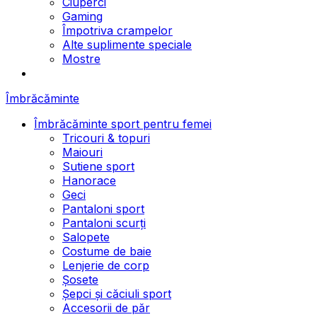
Ciuperci
Gaming
Împotriva crampelor
Alte suplimente speciale
Mostre
Îmbrăcăminte
Îmbrăcăminte sport pentru femei
Tricouri & topuri
Maiouri
Sutiene sport
Hanorace
Geci
Pantaloni sport
Pantaloni scurți
Salopete
Costume de baie
Lenjerie de corp
Șosete
Șepci și căciuli sport
Accesorii de păr