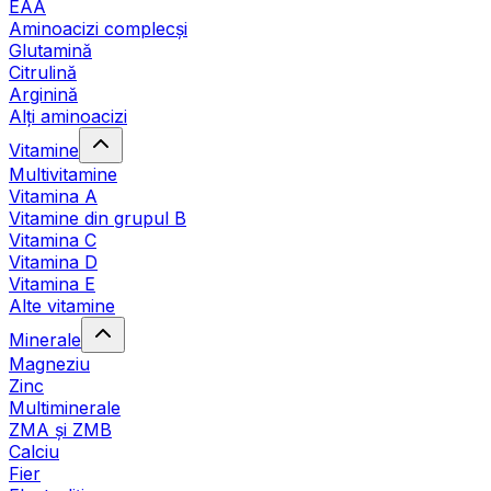
EAA
Aminoacizi complecși
Glutamină
Citrulină
Arginină
Alți aminoacizi
Vitamine
Multivitamine
Vitamina A
Vitamine din grupul B
Vitamina C
Vitamina D
Vitamina E
Alte vitamine
Minerale
Magneziu
Zinc
Multiminerale
ZMA și ZMB
Calciu
Fier