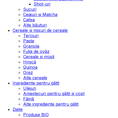
Shot-uri
Sucuri
Ceaiuri și Matcha
Cafea
Alte băuturi
Cereale și mixuri de cereale
Terciuri
Paste
Granola
Fulgi de ovăz
Cereale și müsli
Hrișcă
Quinoa
Orez
Alte cereale
Ingrediente pentru gătit
Uleiuri
Amestecuri pentru gătit și copt
Făină
Alte ingrediente pentru gătit
Diete
Produse BIO