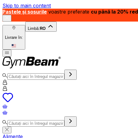
Skip to main content
Pastele și sosurile
voastre preferate
cu până la 20% re
Limbă:
RO
Livrare în:
Alimente