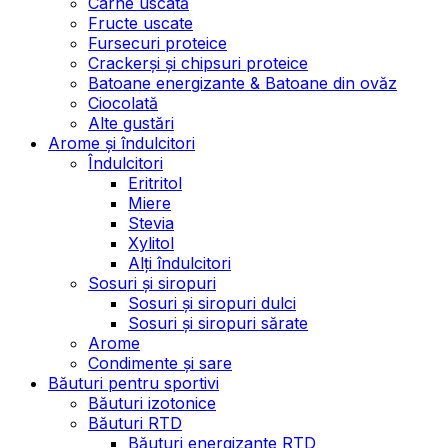
Carne uscată
Fructe uscate
Fursecuri proteice
Crackerși și chipsuri proteice
Batoane energizante & Batoane din ovăz
Ciocolată
Alte gustări
Arome și îndulcitori
Îndulcitori
Eritritol
Miere
Stevia
Xylitol
Alți îndulcitori
Sosuri și siropuri
Sosuri și siropuri dulci
Sosuri și siropuri sărate
Arome
Condimente și sare
Băuturi pentru sportivi
Băuturi izotonice
Băuturi RTD
Băuturi energizante RTD