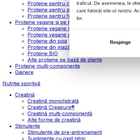
Proteine pentru creșterea masei musculare
traficul. De asemenea, le ofer
Proteine pentru pierderea în greutate
care folosiți site-ul nostru. A
Proteine pentru femei
lor.
Proteine vegane și pe bază de plante
Proteine vegane mono-componente
Proteine vegane multi-componente
Proteine din soia
Respinge
Proteine din mazăre
Proteine BIO
Alte proteine pe bază de plante
Proteine multi-componente
Gainere
Nutriție sportivă
Creatină
Creatină monohidrată
Creatină Creapure®
Creatină multi-componentă
Alte forme de creatină
Stimulente
Stimulente de pre-antrenament
Suplimente cu oxid nitric