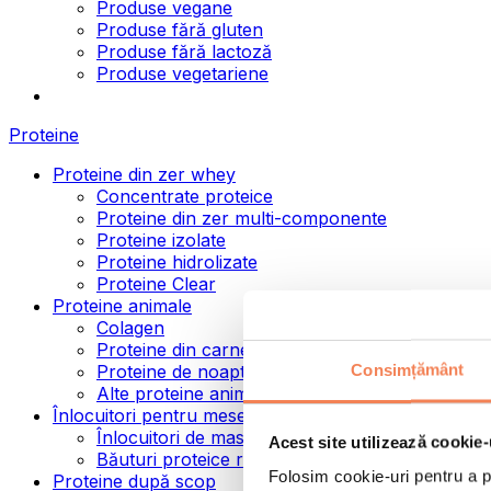
Produse vegane
Produse fără gluten
Produse fără lactoză
Produse vegetariene
Proteine
Proteine din zer whey
Concentrate proteice
Proteine din zer multi-componente
Proteine izolate
Proteine hidrolizate
Proteine Clear
Proteine animale
Colagen
Proteine din carne de vită
Consimțământ
Proteine de noapte
Alte proteine animale
Înlocuitori pentru mese
Înlocuitori de masă pulbere
Acest site utilizează cookie-
Băuturi proteice ready to drink
Folosim cookie-uri pentru a pe
Proteine după scop