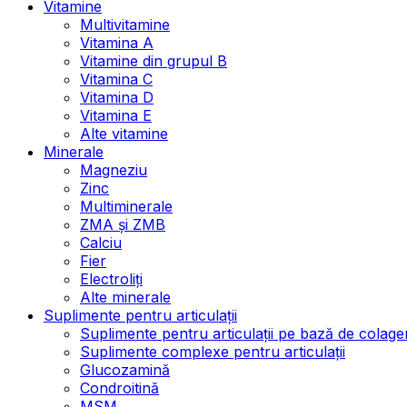
Vitamine
Multivitamine
Vitamina A
Vitamine din grupul B
Vitamina C
Vitamina D
Vitamina E
Alte vitamine
Minerale
Magneziu
Zinc
Multiminerale
ZMA și ZMB
Calciu
Fier
Electroliți
Alte minerale
Suplimente pentru articulații
Suplimente pentru articulații pe bază de colage
Suplimente complexe pentru articulații
Glucozamină
Condroitină
MSM