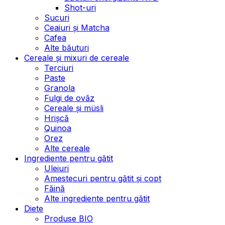
Shot-uri
Sucuri
Ceaiuri și Matcha
Cafea
Alte băuturi
Cereale și mixuri de cereale
Terciuri
Paste
Granola
Fulgi de ovăz
Cereale și müsli
Hrișcă
Quinoa
Orez
Alte cereale
Ingrediente pentru gătit
Uleiuri
Amestecuri pentru gătit și copt
Făină
Alte ingrediente pentru gătit
Diete
Produse BIO