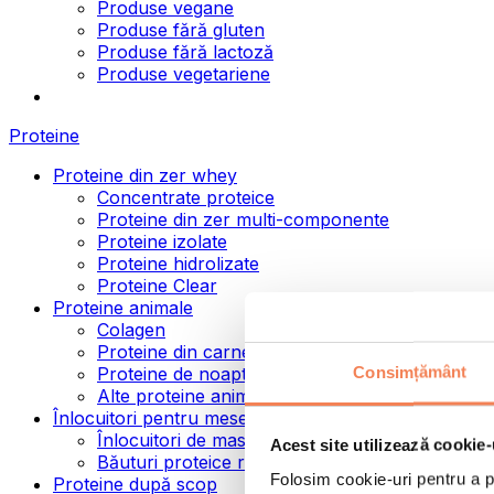
Produse vegane
Produse fără gluten
Produse fără lactoză
Produse vegetariene
Proteine
Proteine din zer whey
Concentrate proteice
Proteine din zer multi-componente
Proteine izolate
Proteine hidrolizate
Proteine Clear
Proteine animale
Colagen
Proteine din carne de vită
Consimțământ
Proteine de noapte
Alte proteine animale
Înlocuitori pentru mese
Înlocuitori de masă pulbere
Acest site utilizează cookie-
Băuturi proteice ready to drink
Folosim cookie-uri pentru a pe
Proteine după scop