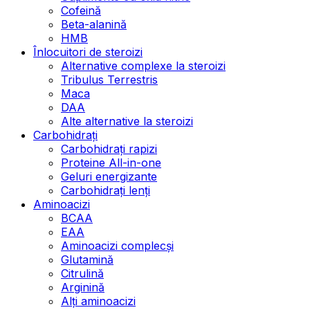
Cofeină
Beta-alanină
HMB
Înlocuitori de steroizi
Alternative complexe la steroizi
Tribulus Terrestris
Maca
DAA
Alte alternative la steroizi
Carbohidrați
Carbohidrați rapizi
Proteine All-in-one
Geluri energizante
Carbohidrați lenți
Aminoacizi
BCAA
EAA
Aminoacizi complecși
Glutamină
Citrulină
Arginină
Alți aminoacizi