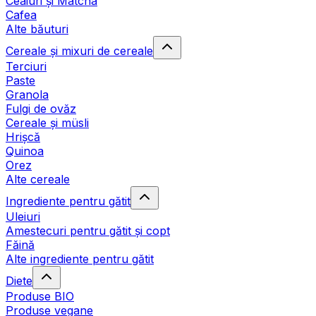
Ceaiuri și Matcha
Cafea
Alte băuturi
Cereale și mixuri de cereale
Terciuri
Paste
Granola
Fulgi de ovăz
Cereale și müsli
Hrișcă
Quinoa
Orez
Alte cereale
Ingrediente pentru gătit
Uleiuri
Amestecuri pentru gătit și copt
Făină
Alte ingrediente pentru gătit
Diete
Produse BIO
Produse vegane