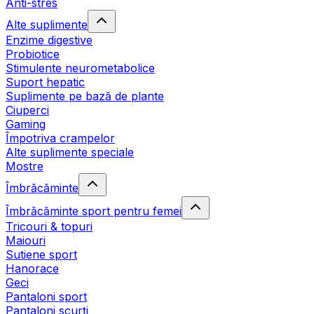
Anti-stres
Alte suplimente
Enzime digestive
Probiotice
Stimulente neurometabolice
Suport hepatic
Suplimente pe bază de plante
Ciuperci
Gaming
Împotriva crampelor
Alte suplimente speciale
Mostre
Îmbrăcăminte
Îmbrăcăminte sport pentru femei
Tricouri & topuri
Maiouri
Sutiene sport
Hanorace
Geci
Pantaloni sport
Pantaloni scurți