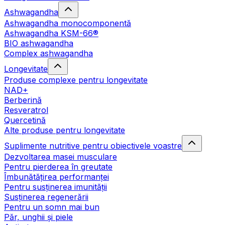
Ashwagandha
Ashwagandha monocomponentă
Ashwagandha KSM-66®
BIO ashwagandha
Complex ashwagandha
Longevitate
Produse complexe pentru longevitate
NAD+
Berberină
Resveratrol
Quercetină
Alte produse pentru longevitate
Suplimente nutritive pentru obiectivele voastre
Dezvoltarea masei musculare
Pentru pierderea în greutate
Îmbunătățirea performanței
Pentru susținerea imunității
Susținerea regenerării
Pentru un somn mai bun
Păr, unghii și piele