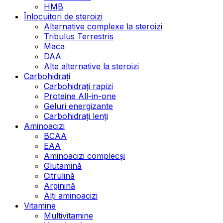
HMB
Înlocuitori de steroizi
Alternative complexe la steroizi
Tribulus Terrestris
Maca
DAA
Alte alternative la steroizi
Carbohidrați
Carbohidrați rapizi
Proteine All-in-one
Geluri energizante
Carbohidrați lenți
Aminoacizi
BCAA
EAA
Aminoacizi complecși
Glutamină
Citrulină
Arginină
Alți aminoacizi
Vitamine
Multivitamine