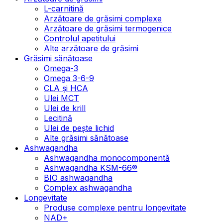
L-carnitină
Arzătoare de grăsimi complexe
Arzătoare de grăsimi termogenice
Controlul apetitului
Alte arzătoare de grăsimi
Grăsimi sănătoase
Omega-3
Omega 3-6-9
CLA şi HCA
Ulei MCT
Ulei de krill
Lecitină
Ulei de pește lichid
Alte grăsimi sănătoase
Ashwagandha
Ashwagandha monocomponentă
Ashwagandha KSM-66®
BIO ashwagandha
Complex ashwagandha
Longevitate
Produse complexe pentru longevitate
NAD+