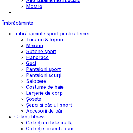
Alte suplimente speciale
Mostre
Îmbrăcăminte
Îmbrăcăminte sport pentru femei
Tricouri & topuri
Maiouri
Sutiene sport
Hanorace
Geci
Pantaloni sport
Pantaloni scurți
Salopete
Costume de baie
Lenjerie de corp
Șosete
Șepci și căciuli sport
Accesorii de păr
Colanți fitness
Colanți cu talie înaltă
Colanți scrunch bum