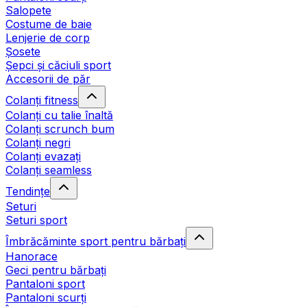
Salopete
Costume de baie
Lenjerie de corp
Șosete
Șepci și căciuli sport
Accesorii de păr
Colanți fitness
Colanți cu talie înaltă
Colanți scrunch bum
Colanți negri
Colanți evazați
Colanți seamless
Tendințe
Seturi
Seturi sport
Îmbrăcăminte sport pentru bărbați
Hanorace
Geci pentru bărbați
Pantaloni sport
Pantaloni scurți