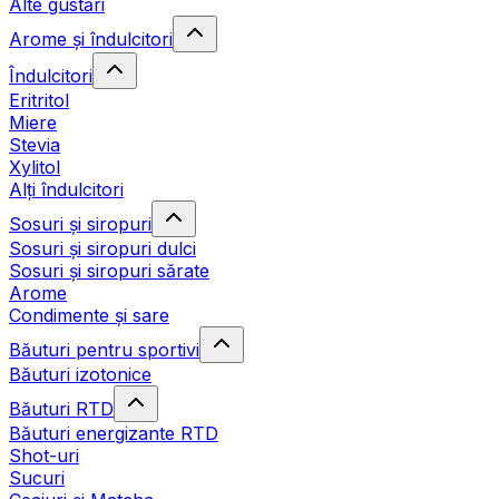
Alte gustări
Arome și îndulcitori
Îndulcitori
Eritritol
Miere
Stevia
Xylitol
Alți îndulcitori
Sosuri și siropuri
Sosuri și siropuri dulci
Sosuri și siropuri sărate
Arome
Condimente și sare
Băuturi pentru sportivi
Băuturi izotonice
Băuturi RTD
Băuturi energizante RTD
Shot-uri
Sucuri