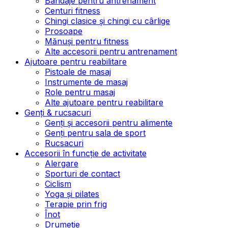
Bandaje pentru antrenament
Centuri fitness
Chingi clasice și chingi cu cârlige
Prosoape
Mănuși pentru fitness
Alte accesorii pentru antrenament
Ajutoare pentru reabilitare
Pistoale de masaj
Instrumente de masaj
Role pentru masaj
Alte ajutoare pentru reabilitare
Genți & rucsacuri
Genți și accesorii pentru alimente
Genți pentru sala de sport
Rucsacuri
Accesorii în funcție de activitate
Alergare
Sporturi de contact
Ciclism
Yoga și pilates
Terapie prin frig
Înot
Drumeție