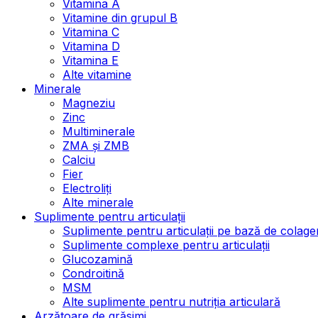
Vitamina A
Vitamine din grupul B
Vitamina C
Vitamina D
Vitamina E
Alte vitamine
Minerale
Magneziu
Zinc
Multiminerale
ZMA și ZMB
Calciu
Fier
Electroliți
Alte minerale
Suplimente pentru articulații
Suplimente pentru articulații pe bază de colage
Suplimente complexe pentru articulații
Glucozamină
Condroitină
MSM
Alte suplimente pentru nutriția articulară
Arzătoare de grăsimi