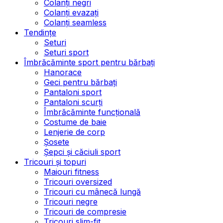
Colanți negri
Colanți evazați
Colanți seamless
Tendințe
Seturi
Seturi sport
Îmbrăcăminte sport pentru bărbați
Hanorace
Geci pentru bărbați
Pantaloni sport
Pantaloni scurți
Îmbrăcăminte funcțională
Costume de baie
Lenjerie de corp
Șosete
Șepci și căciuli sport
Tricouri și topuri
Maiouri fitness
Tricouri oversized
Tricouri cu mânecă lungă
Tricouri negre
Tricouri de compresie
Tricouri slim-fit