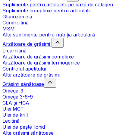
Suplimente pentru articulații pe bază de colagen
Suplimente complexe pentru articulații
Glucozamină
Condroitină
MSM
Alte suplimente pentru nutriția articulară
Arzătoare de grăsimi
L-carnitină
Arzătoare de grăsimi complexe
Arzătoare de grăsimi termogenice
Controlul apetitului
Alte arzătoare de grăsimi
Grăsimi sănătoase
Omega-3
Omega 3-6-9
CLA şi HCA
Ulei MCT
Ulei de krill
Lecitină
Ulei de pește lichid
Alte grăsimi sănătoase