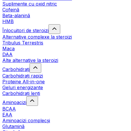
Suplimente cu oxid nitric
Cofeină
Beta-alanină
HMB
Înlocuitori de steroizi
Alternative complexe la steroizi
Tribulus Terrestris
Maca
DAA
Alte alternative la steroizi
Carbohidrați
Carbohidrați rapizi
Proteine All-in-one
Geluri energizante
Carbohidrați lenți
Aminoacizi
BCAA
EAA
Aminoacizi complecși
Glutamină