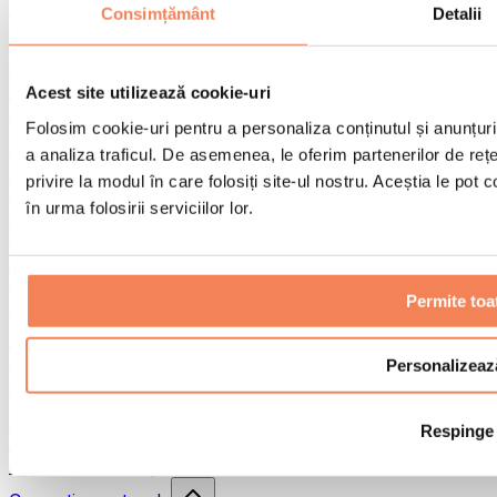
Alte ajutoare pentru reabilitare
Consimțământ
Detalii
Genți & rucsacuri
Genți și accesorii pentru alimente
Genți pentru sala de sport
Acest site utilizează cookie-uri
Rucsacuri
Folosim cookie-uri pentru a personaliza conținutul și anunțurile
Accesorii în funcție de activitate
a analiza traficul. De asemenea, le oferim partenerilor de rețel
Alergare
privire la modul în care folosiți site-ul nostru. Aceștia le pot
Sporturi de contact
în urma folosirii serviciilor lor.
Ciclism
Yoga și pilates
Terapie prin frig
Înot
Permite toa
Drumeție
Biohacking
Terapie cu lumină roșie
Personalizeaz
Căni și filtre de apă
Produse eco pentru casă
Respinge
Detergenți de rufe
Produse de curățenie