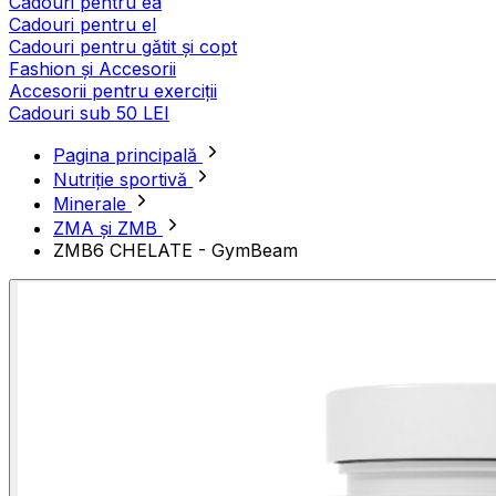
Cadouri pentru ea
Cadouri pentru el
Cadouri pentru gătit și copt
Fashion și Accesorii
Accesorii pentru exerciții
Cadouri sub 50 LEI
Pagina principală
Nutriție sportivă
Minerale
ZMA și ZMB
ZMB6 CHELATE - GymBeam