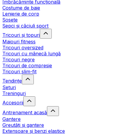
Îmbrăcăminte funcțională
Costume de baie
Lenjerie de corp
Șosete
Șepci și căciuli sport
Tricouri și topuri
Maiouri fitness
Tricouri oversized
Tricouri cu mânecă lungă
Tricouri negre
Tricouri de compresie
Tricouri slim-fit
Tendințe
Seturi
Treninguri
Accesorii
Antrenament acasă
Gantere
Greutăți și gantere
Extensoare și benzi elastice