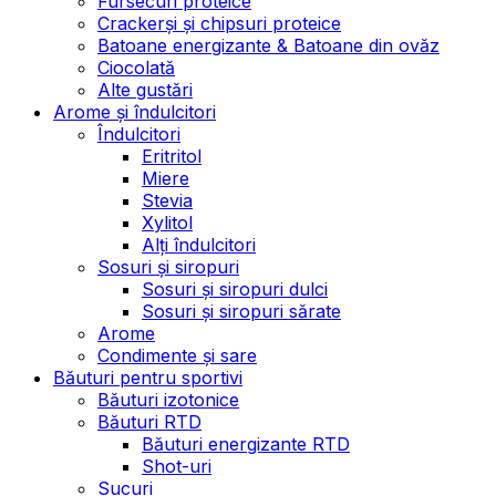
Fursecuri proteice
Crackerși și chipsuri proteice
Batoane energizante & Batoane din ovăz
Ciocolată
Alte gustări
Arome și îndulcitori
Îndulcitori
Eritritol
Miere
Stevia
Xylitol
Alți îndulcitori
Sosuri și siropuri
Sosuri și siropuri dulci
Sosuri și siropuri sărate
Arome
Condimente și sare
Băuturi pentru sportivi
Băuturi izotonice
Băuturi RTD
Băuturi energizante RTD
Shot-uri
Sucuri