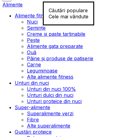
Alimente
Căutări populare
Alimente fitness
Cele mai vândute
Nuci
Semințe
Creme și paste tartinabile
Pește
Alimente gata preparate
Ouă
Pâine și produse de patiserie
Carne
Leguminoase
Alte alimente fitness
Unturi din nuci
Unturi din nuci 100%
Unturi dulci din nuci
Unturi proteice din nuci
Super-alimente
Superalimente verzi
Fibre
Alte superalimente
Gustări proteice