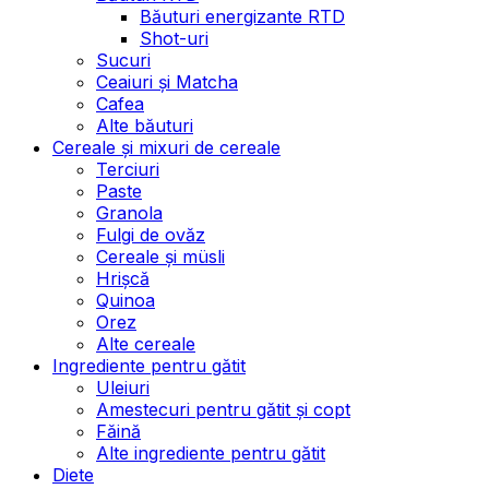
Băuturi energizante RTD
Shot-uri
Sucuri
Ceaiuri și Matcha
Cafea
Alte băuturi
Cereale și mixuri de cereale
Terciuri
Paste
Granola
Fulgi de ovăz
Cereale și müsli
Hrișcă
Quinoa
Orez
Alte cereale
Ingrediente pentru gătit
Uleiuri
Amestecuri pentru gătit și copt
Făină
Alte ingrediente pentru gătit
Diete