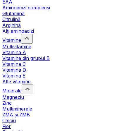
EAA
Aminoacizi complecși
Glutamină
Citrulină
Arginină
Alți aminoacizi
Vitamine
Multivitamine
Vitamina A
Vitamine din grupul B
Vitamina C
Vitamina D
Vitamina E
Alte vitamine
Minerale
Magneziu
Zinc
Multiminerale
ZMA și ZMB
Calciu
Fier