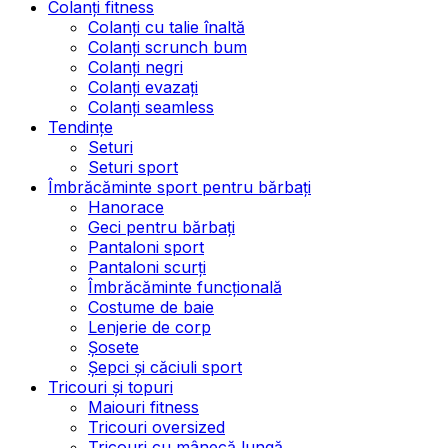
Colanți fitness
Colanți cu talie înaltă
Colanți scrunch bum
Colanți negri
Colanți evazați
Colanți seamless
Tendințe
Seturi
Seturi sport
Îmbrăcăminte sport pentru bărbați
Hanorace
Geci pentru bărbați
Pantaloni sport
Pantaloni scurți
Îmbrăcăminte funcțională
Costume de baie
Lenjerie de corp
Șosete
Șepci și căciuli sport
Tricouri și topuri
Maiouri fitness
Tricouri oversized
Tricouri cu mânecă lungă