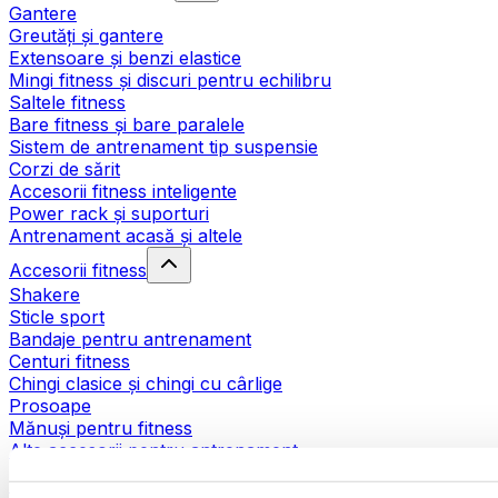
Gantere
Greutăți și gantere
Extensoare și benzi elastice
Mingi fitness și discuri pentru echilibru
Saltele fitness
Bare fitness și bare paralele
Sistem de antrenament tip suspensie
Corzi de sărit
Accesorii fitness inteligente
Power rack și suporturi
Antrenament acasă și altele
Accesorii fitness
Shakere
Sticle sport
Bandaje pentru antrenament
Centuri fitness
Chingi clasice și chingi cu cârlige
Prosoape
Mănuși pentru fitness
Alte accesorii pentru antrenament
Ajutoare pentru reabilitare