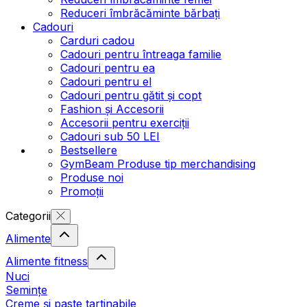
Reduceri îmbrăcăminte bărbați
Cadouri
Carduri cadou
Cadouri pentru întreaga familie
Cadouri pentru ea
Cadouri pentru el
Cadouri pentru gătit și copt
Fashion și Accesorii
Accesorii pentru exerciții
Cadouri sub 50 LEI
Bestsellere
GymBeam Produse tip merchandising
Produse noi
Promoții
Categorii
Alimente
Alimente fitness
Nuci
Semințe
Creme și paste tartinabile