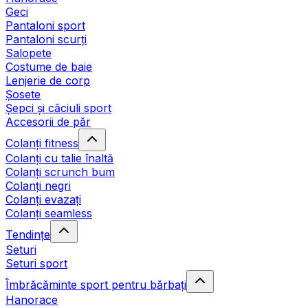
Geci
Pantaloni sport
Pantaloni scurți
Salopete
Costume de baie
Lenjerie de corp
Șosete
Șepci și căciuli sport
Accesorii de păr
Colanți fitness
Colanți cu talie înaltă
Colanți scrunch bum
Colanți negri
Colanți evazați
Colanți seamless
Tendințe
Seturi
Seturi sport
Îmbrăcăminte sport pentru bărbați
Hanorace