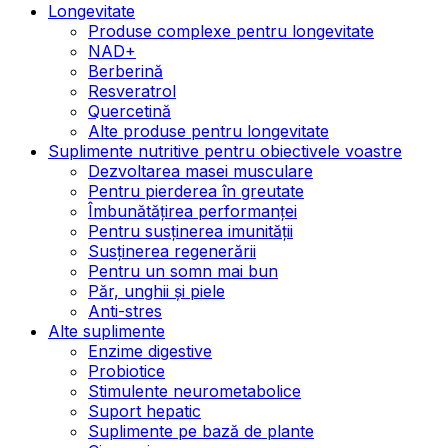
Longevitate
Produse complexe pentru longevitate
NAD+
Berberină
Resveratrol
Quercetină
Alte produse pentru longevitate
Suplimente nutritive pentru obiectivele voastre
Dezvoltarea masei musculare
Pentru pierderea în greutate
Îmbunătățirea performanței
Pentru susținerea imunității
Susținerea regenerării
Pentru un somn mai bun
Păr, unghii și piele
Anti-stres
Alte suplimente
Enzime digestive
Probiotice
Stimulente neurometabolice
Suport hepatic
Suplimente pe bază de plante