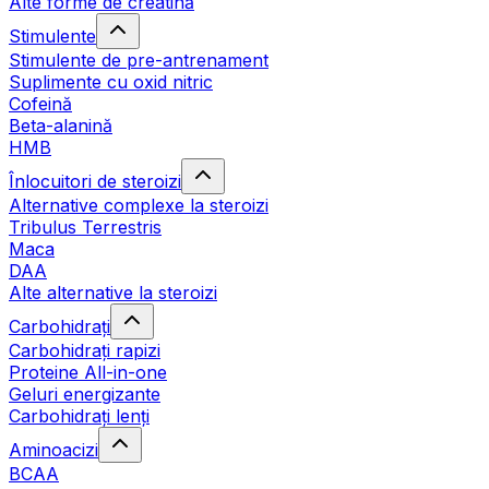
Alte forme de creatină
Stimulente
Stimulente de pre-antrenament
Suplimente cu oxid nitric
Cofeină
Beta-alanină
HMB
Înlocuitori de steroizi
Alternative complexe la steroizi
Tribulus Terrestris
Maca
DAA
Alte alternative la steroizi
Carbohidrați
Carbohidrați rapizi
Proteine All-in-one
Geluri energizante
Carbohidrați lenți
Aminoacizi
BCAA