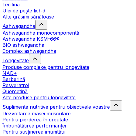
Lecitină
Ulei de pește lichid
Alte grăsimi sănătoase
Ashwagandha
Ashwagandha monocomponentă
Ashwagandha KSM-66®
BIO ashwagandha
Complex ashwagandha
Longevitate
Produse complexe pentru longevitate
NAD+
Berberină
Resveratrol
Quercetină
Alte produse pentru longevitate
Suplimente nutritive pentru obiectivele voastre
Dezvoltarea masei musculare
Pentru pierderea în greutate
Îmbunătățirea performanței
Pentru susținerea imunității