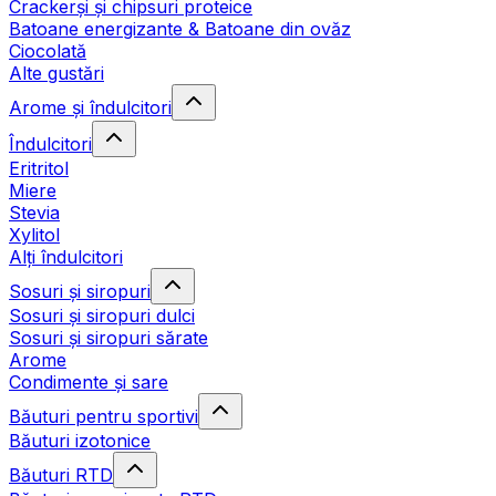
Crackerși și chipsuri proteice
Batoane energizante & Batoane din ovăz
Ciocolată
Alte gustări
Arome și îndulcitori
Îndulcitori
Eritritol
Miere
Stevia
Xylitol
Alți îndulcitori
Sosuri și siropuri
Sosuri și siropuri dulci
Sosuri și siropuri sărate
Arome
Condimente și sare
Băuturi pentru sportivi
Băuturi izotonice
Băuturi RTD