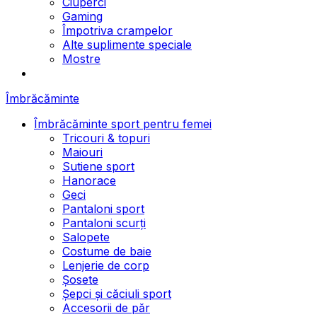
Ciuperci
Gaming
Împotriva crampelor
Alte suplimente speciale
Mostre
Îmbrăcăminte
Îmbrăcăminte sport pentru femei
Tricouri & topuri
Maiouri
Sutiene sport
Hanorace
Geci
Pantaloni sport
Pantaloni scurți
Salopete
Costume de baie
Lenjerie de corp
Șosete
Șepci și căciuli sport
Accesorii de păr