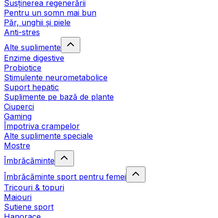
Susținerea regenerării
Pentru un somn mai bun
Păr, unghii și piele
Anti-stres
Alte suplimente
Enzime digestive
Probiotice
Stimulente neurometabolice
Suport hepatic
Suplimente pe bază de plante
Ciuperci
Gaming
Împotriva crampelor
Alte suplimente speciale
Mostre
Îmbrăcăminte
Îmbrăcăminte sport pentru femei
Tricouri & topuri
Maiouri
Sutiene sport
Hanorace