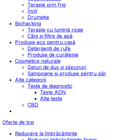
Terapie prin frig
Înot
Drumeție
Biohacking
Terapie cu lumină roșie
Căni și filtre de apă
Produse eco pentru casă
Detergenți de rufe
Produse de curățenie
Cosmetice naturale
Geluri de duș și săpunuri
Șampoane și produse pentru păr
Alte categorii
Teste de diagnostic
Teste ADN
Alte teste
CBD
Oferte de top
Reducere la îmbrăcăminte
Reduceri îmbrăcăminte femei