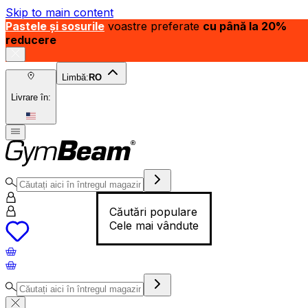
Skip to main content
Pastele și sosurile
voastre preferate
cu până la 20%
reducere
Limbă:
RO
Livrare în:
Căutări populare
Cele mai vândute