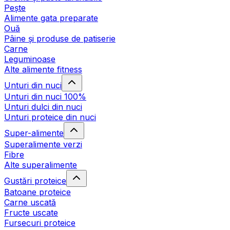
Pește
Alimente gata preparate
Ouă
Pâine și produse de patiserie
Carne
Leguminoase
Alte alimente fitness
Unturi din nuci
Unturi din nuci 100%
Unturi dulci din nuci
Unturi proteice din nuci
Super-alimente
Superalimente verzi
Fibre
Alte superalimente
Gustări proteice
Batoane proteice
Carne uscată
Fructe uscate
Fursecuri proteice