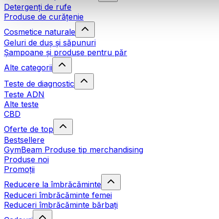
Detergenți de rufe
Produse de curățenie
Cosmetice naturale
Geluri de duș și săpunuri
Șampoane și produse pentru păr
Alte categorii
Teste de diagnostic
Teste ADN
Alte teste
CBD
Oferte de top
Bestsellere
GymBeam Produse tip merchandising
Produse noi
Promoții
Reducere la îmbrăcăminte
Reduceri îmbrăcăminte femei
Reduceri îmbrăcăminte bărbați