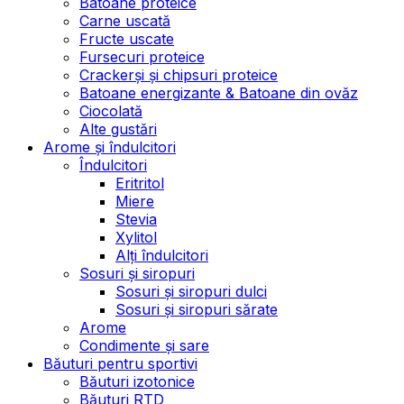
Batoane proteice
Carne uscată
Fructe uscate
Fursecuri proteice
Crackerși și chipsuri proteice
Batoane energizante & Batoane din ovăz
Ciocolată
Alte gustări
Arome și îndulcitori
Îndulcitori
Eritritol
Miere
Stevia
Xylitol
Alți îndulcitori
Sosuri și siropuri
Sosuri și siropuri dulci
Sosuri și siropuri sărate
Arome
Condimente și sare
Băuturi pentru sportivi
Băuturi izotonice
Băuturi RTD