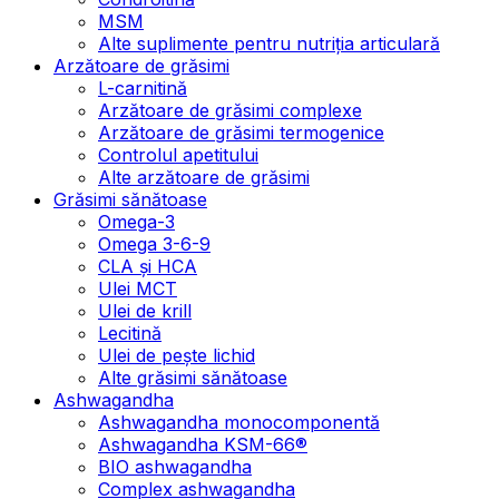
MSM
Alte suplimente pentru nutriția articulară
Arzătoare de grăsimi
L-carnitină
Arzătoare de grăsimi complexe
Arzătoare de grăsimi termogenice
Controlul apetitului
Alte arzătoare de grăsimi
Grăsimi sănătoase
Omega-3
Omega 3-6-9
CLA şi HCA
Ulei MCT
Ulei de krill
Lecitină
Ulei de pește lichid
Alte grăsimi sănătoase
Ashwagandha
Ashwagandha monocomponentă
Ashwagandha KSM-66®
BIO ashwagandha
Complex ashwagandha