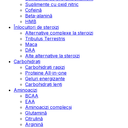
Suplimente cu oxid nitric
Cofeină
Beta-alanină
HMB
Înlocuitori de steroizi
Alternative complexe la steroizi
Tribulus Terrestris
Maca
DAA
Alte alternative la steroizi
Carbohidrați
Carbohidrați rapizi
Proteine All-in-one
Geluri energizante
Carbohidrați lenți
Aminoacizi
BCAA
EAA
Aminoacizi complecși
Glutamină
Citrulină
Arginină