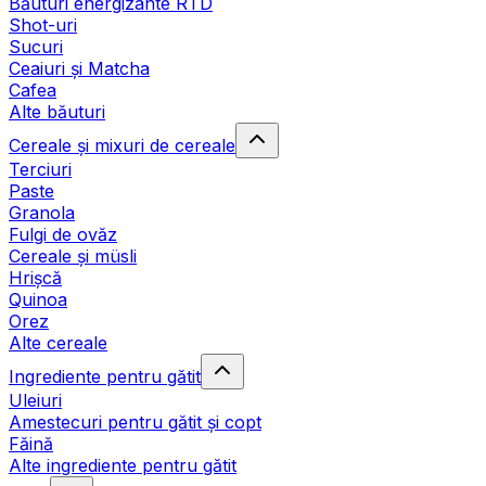
Băuturi energizante RTD
Shot-uri
Sucuri
Ceaiuri și Matcha
Cafea
Alte băuturi
Cereale și mixuri de cereale
Terciuri
Paste
Granola
Fulgi de ovăz
Cereale și müsli
Hrișcă
Quinoa
Orez
Alte cereale
Ingrediente pentru gătit
Uleiuri
Amestecuri pentru gătit și copt
Făină
Alte ingrediente pentru gătit