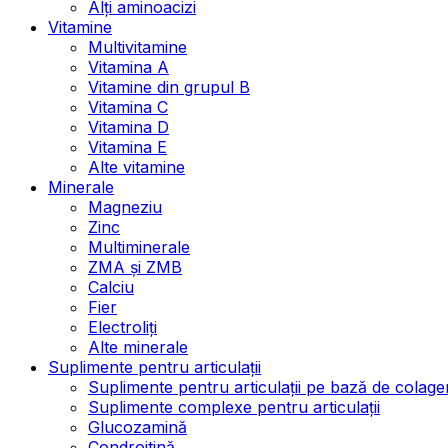
Alți aminoacizi
Vitamine
Multivitamine
Vitamina A
Vitamine din grupul B
Vitamina C
Vitamina D
Vitamina E
Alte vitamine
Minerale
Magneziu
Zinc
Multiminerale
ZMA și ZMB
Calciu
Fier
Electroliți
Alte minerale
Suplimente pentru articulații
Suplimente pentru articulații pe bază de colage
Suplimente complexe pentru articulații
Glucozamină
Condroitină