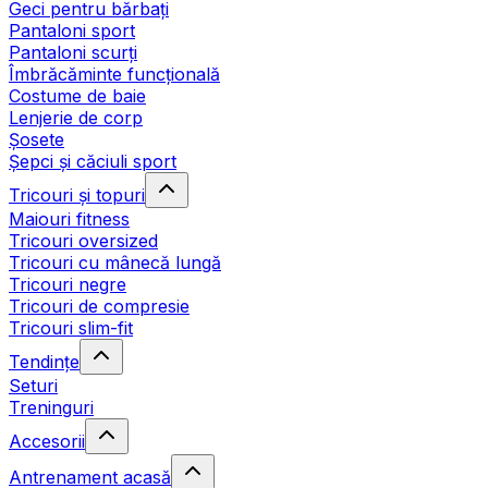
Geci pentru bărbați
Pantaloni sport
Pantaloni scurți
Îmbrăcăminte funcțională
Costume de baie
Lenjerie de corp
Șosete
Șepci și căciuli sport
Tricouri și topuri
Maiouri fitness
Tricouri oversized
Tricouri cu mânecă lungă
Tricouri negre
Tricouri de compresie
Tricouri slim-fit
Tendințe
Seturi
Treninguri
Accesorii
Antrenament acasă