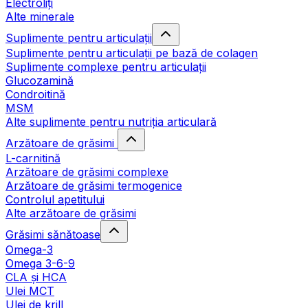
Electroliți
Alte minerale
Suplimente pentru articulații
Suplimente pentru articulații pe bază de colagen
Suplimente complexe pentru articulații
Glucozamină
Condroitină
MSM
Alte suplimente pentru nutriția articulară
Arzătoare de grăsimi
L-carnitină
Arzătoare de grăsimi complexe
Arzătoare de grăsimi termogenice
Controlul apetitului
Alte arzătoare de grăsimi
Grăsimi sănătoase
Omega-3
Omega 3-6-9
CLA şi HCA
Ulei MCT
Ulei de krill