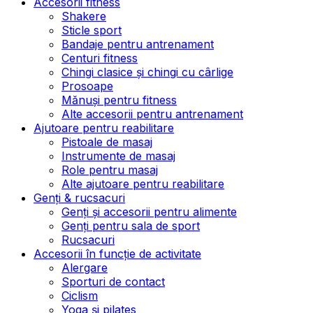
Accesorii fitness
Shakere
Sticle sport
Bandaje pentru antrenament
Centuri fitness
Chingi clasice și chingi cu cârlige
Prosoape
Mănuși pentru fitness
Alte accesorii pentru antrenament
Ajutoare pentru reabilitare
Pistoale de masaj
Instrumente de masaj
Role pentru masaj
Alte ajutoare pentru reabilitare
Genți & rucsacuri
Genți și accesorii pentru alimente
Genți pentru sala de sport
Rucsacuri
Accesorii în funcție de activitate
Alergare
Sporturi de contact
Ciclism
Yoga și pilates