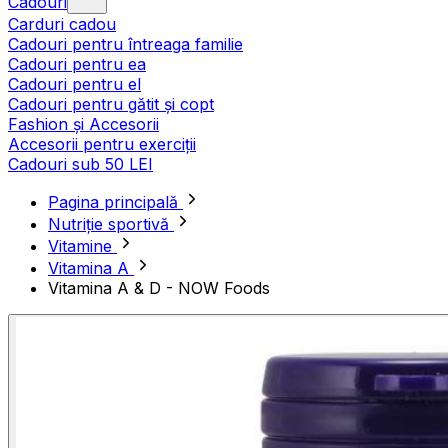
Cadouri
Carduri cadou
Cadouri pentru întreaga familie
Cadouri pentru ea
Cadouri pentru el
Cadouri pentru gătit și copt
Fashion și Accesorii
Accesorii pentru exerciții
Cadouri sub 50 LEI
Pagina principală
Nutriție sportivă
Vitamine
Vitamina A
Vitamina A & D - NOW Foods