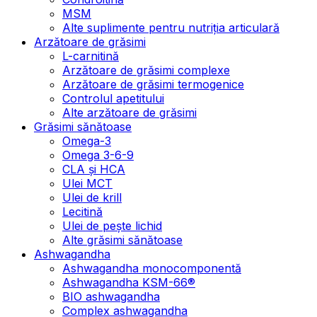
MSM
Alte suplimente pentru nutriția articulară
Arzătoare de grăsimi
L-carnitină
Arzătoare de grăsimi complexe
Arzătoare de grăsimi termogenice
Controlul apetitului
Alte arzătoare de grăsimi
Grăsimi sănătoase
Omega-3
Omega 3-6-9
CLA şi HCA
Ulei MCT
Ulei de krill
Lecitină
Ulei de pește lichid
Alte grăsimi sănătoase
Ashwagandha
Ashwagandha monocomponentă
Ashwagandha KSM-66®
BIO ashwagandha
Complex ashwagandha