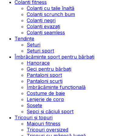
Colanți fitness
Colanți cu talie înaltă
Colanți scrunch bum
Colanți negri
Colanți evazați
Colanți seamless
Tendințe
Seturi
Seturi sport
Îmbrăcăminte sport pentru bărbați
Hanorace
Geci pentru bărbați
Pantaloni sport
Pantaloni scurți
Îmbrăcăminte funcțională
Costume de baie
Lenjerie de corp
Șosete
Șepci și căciuli sport
Tricouri și topuri
Maiouri fitness
Tricouri oversized
Tricouri cu mânecă lungă