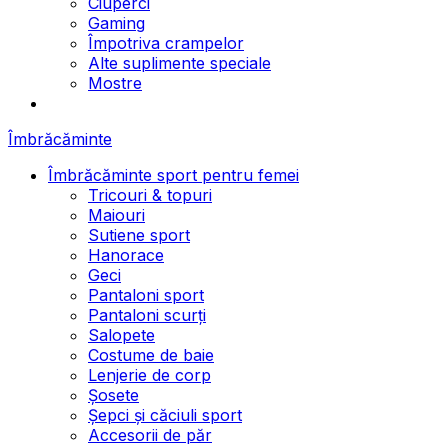
Ciuperci
Gaming
Împotriva crampelor
Alte suplimente speciale
Mostre
Îmbrăcăminte
Îmbrăcăminte sport pentru femei
Tricouri & topuri
Maiouri
Sutiene sport
Hanorace
Geci
Pantaloni sport
Pantaloni scurți
Salopete
Costume de baie
Lenjerie de corp
Șosete
Șepci și căciuli sport
Accesorii de păr