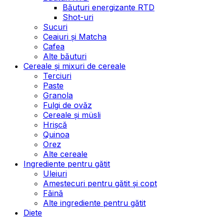
Băuturi energizante RTD
Shot-uri
Sucuri
Ceaiuri și Matcha
Cafea
Alte băuturi
Cereale și mixuri de cereale
Terciuri
Paste
Granola
Fulgi de ovăz
Cereale și müsli
Hrișcă
Quinoa
Orez
Alte cereale
Ingrediente pentru gătit
Uleiuri
Amestecuri pentru gătit și copt
Făină
Alte ingrediente pentru gătit
Diete