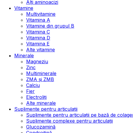
Alți aminoacizi
Vitamine
Multivitamine
Vitamina A
Vitamine din grupul B
Vitamina C
Vitamina D
Vitamina E
Alte vitamine
Minerale
Magneziu
Zinc
Multiminerale
ZMA și ZMB
Calciu
Fier
Electroliți
Alte minerale
Suplimente pentru articulații
Suplimente pentru articulații pe bază de colage
Suplimente complexe pentru articulații
Glucozamină
Condroitină