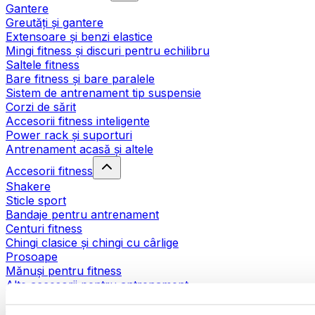
Gantere
Greutăți și gantere
Extensoare și benzi elastice
Mingi fitness și discuri pentru echilibru
Saltele fitness
Bare fitness și bare paralele
Sistem de antrenament tip suspensie
Corzi de sărit
Accesorii fitness inteligente
Power rack și suporturi
Antrenament acasă și altele
Accesorii fitness
Shakere
Sticle sport
Bandaje pentru antrenament
Centuri fitness
Chingi clasice și chingi cu cârlige
Prosoape
Mănuși pentru fitness
Alte accesorii pentru antrenament
Ajutoare pentru reabilitare