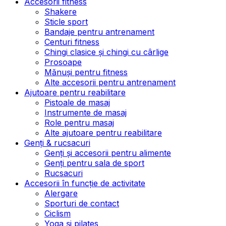
Accesorii fitness
Shakere
Sticle sport
Bandaje pentru antrenament
Centuri fitness
Chingi clasice și chingi cu cârlige
Prosoape
Mănuși pentru fitness
Alte accesorii pentru antrenament
Ajutoare pentru reabilitare
Pistoale de masaj
Instrumente de masaj
Role pentru masaj
Alte ajutoare pentru reabilitare
Genți & rucsacuri
Genți și accesorii pentru alimente
Genți pentru sala de sport
Rucsacuri
Accesorii în funcție de activitate
Alergare
Sporturi de contact
Ciclism
Yoga și pilates