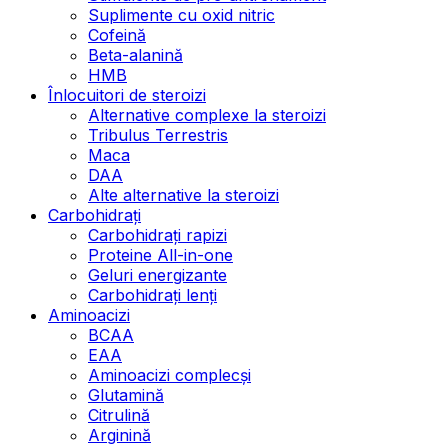
Suplimente cu oxid nitric
Cofeină
Beta-alanină
HMB
Înlocuitori de steroizi
Alternative complexe la steroizi
Tribulus Terrestris
Maca
DAA
Alte alternative la steroizi
Carbohidrați
Carbohidrați rapizi
Proteine All-in-one
Geluri energizante
Carbohidrați lenți
Aminoacizi
BCAA
EAA
Aminoacizi complecși
Glutamină
Citrulină
Arginină