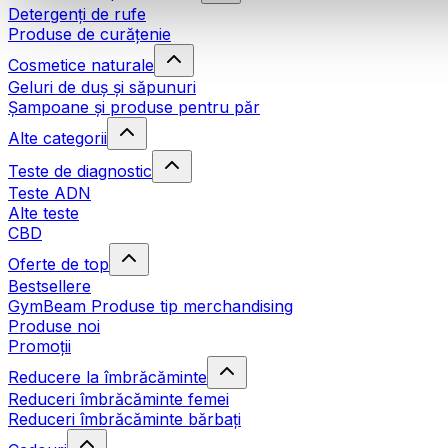
Detergenți de rufe
Produse de curățenie
Cosmetice naturale
Geluri de duș și săpunuri
Șampoane și produse pentru păr
Alte categorii
Teste de diagnostic
Teste ADN
Alte teste
CBD
Oferte de top
Bestsellere
GymBeam Produse tip merchandising
Produse noi
Promoții
Reducere la îmbrăcăminte
Reduceri îmbrăcăminte femei
Reduceri îmbrăcăminte bărbați