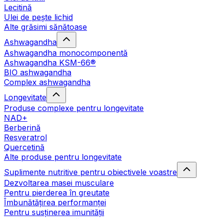
Lecitină
Ulei de pește lichid
Alte grăsimi sănătoase
Ashwagandha
Ashwagandha monocomponentă
Ashwagandha KSM-66®
BIO ashwagandha
Complex ashwagandha
Longevitate
Produse complexe pentru longevitate
NAD+
Berberină
Resveratrol
Quercetină
Alte produse pentru longevitate
Suplimente nutritive pentru obiectivele voastre
Dezvoltarea masei musculare
Pentru pierderea în greutate
Îmbunătățirea performanței
Pentru susținerea imunității