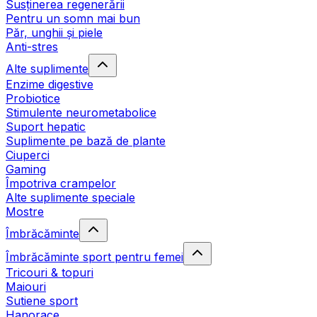
Susținerea regenerării
Pentru un somn mai bun
Păr, unghii și piele
Anti-stres
Alte suplimente
Enzime digestive
Probiotice
Stimulente neurometabolice
Suport hepatic
Suplimente pe bază de plante
Ciuperci
Gaming
Împotriva crampelor
Alte suplimente speciale
Mostre
Îmbrăcăminte
Îmbrăcăminte sport pentru femei
Tricouri & topuri
Maiouri
Sutiene sport
Hanorace