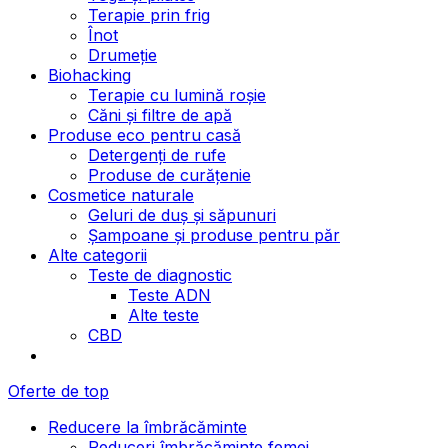
Terapie prin frig
Înot
Drumeție
Biohacking
Terapie cu lumină roșie
Căni și filtre de apă
Produse eco pentru casă
Detergenți de rufe
Produse de curățenie
Cosmetice naturale
Geluri de duș și săpunuri
Șampoane și produse pentru păr
Alte categorii
Teste de diagnostic
Teste ADN
Alte teste
CBD
Oferte de top
Reducere la îmbrăcăminte
Reduceri îmbrăcăminte femei