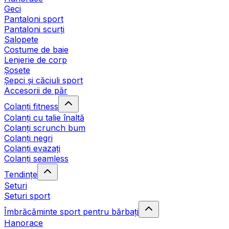
Geci
Pantaloni sport
Pantaloni scurți
Salopete
Costume de baie
Lenjerie de corp
Șosete
Șepci și căciuli sport
Accesorii de păr
Colanți fitness
Colanți cu talie înaltă
Colanți scrunch bum
Colanți negri
Colanți evazați
Colanți seamless
Tendințe
Seturi
Seturi sport
Îmbrăcăminte sport pentru bărbați
Hanorace