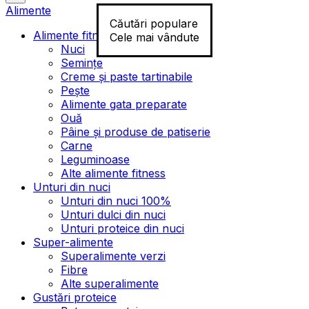
Alimente
Căutări populare
Alimente fitness
Cele mai vândute
Nuci
Semințe
Creme și paste tartinabile
Pește
Alimente gata preparate
Ouă
Pâine și produse de patiserie
Carne
Leguminoase
Alte alimente fitness
Unturi din nuci
Unturi din nuci 100%
Unturi dulci din nuci
Unturi proteice din nuci
Super-alimente
Superalimente verzi
Fibre
Alte superalimente
Gustări proteice