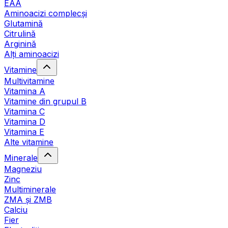
EAA
Aminoacizi complecși
Glutamină
Citrulină
Arginină
Alți aminoacizi
Vitamine
Multivitamine
Vitamina A
Vitamine din grupul B
Vitamina C
Vitamina D
Vitamina E
Alte vitamine
Minerale
Magneziu
Zinc
Multiminerale
ZMA și ZMB
Calciu
Fier