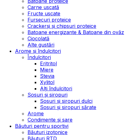
Batoane proteice
Carne uscată
Fructe uscate
Fursecuri proteice
Crackerși și chipsuri proteice
Batoane energizante & Batoane din ovăz
Ciocolată
Alte gustări
Arome și îndulcitori
Îndulcitori
Eritritol
Miere
Stevia
Xylitol
Alți îndulcitori
Sosuri și siropuri
Sosuri și siropuri dulci
Sosuri și siropuri sărate
Arome
Condimente și sare
Băuturi pentru sportivi
Băuturi izotonice
Băuturi RTD