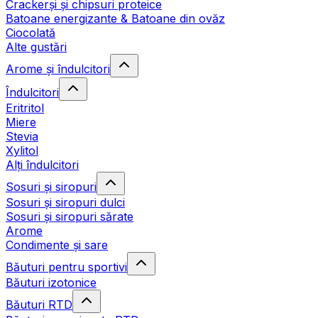
Crackerși și chipsuri proteice
Batoane energizante & Batoane din ovăz
Ciocolată
Alte gustări
Arome și îndulcitori
Îndulcitori
Eritritol
Miere
Stevia
Xylitol
Alți îndulcitori
Sosuri și siropuri
Sosuri și siropuri dulci
Sosuri și siropuri sărate
Arome
Condimente și sare
Băuturi pentru sportivi
Băuturi izotonice
Băuturi RTD