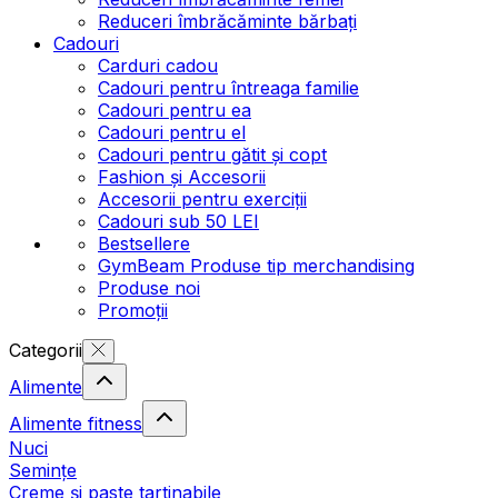
Reduceri îmbrăcăminte bărbați
Cadouri
Carduri cadou
Cadouri pentru întreaga familie
Cadouri pentru ea
Cadouri pentru el
Cadouri pentru gătit și copt
Fashion și Accesorii
Accesorii pentru exerciții
Cadouri sub 50 LEI
Bestsellere
GymBeam Produse tip merchandising
Produse noi
Promoții
Categorii
Alimente
Alimente fitness
Nuci
Semințe
Creme și paste tartinabile