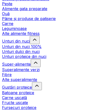
Pește
Alimente gata preparate
Ouă
Pâine și produse de patiserie
Carne
Leguminoase
Alte alimente fitness
Unturi din nuci
Unturi din nuci 100%
Unturi dulci din nuci
Unturi proteice din nuci
Super-alimente
Superalimente verzi
Fibre
Alte superalimente
Gustări proteice
Batoane proteice
Carne uscată
Fructe uscate
Fursecuri proteice