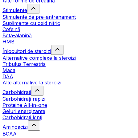
Alte forme de creatină
Stimulente
Stimulente de pre-antrenament
Suplimente cu oxid nitric
Cofeină
Beta-alanină
HMB
Înlocuitori de steroizi
Alternative complexe la steroizi
Tribulus Terrestris
Maca
DAA
Alte alternative la steroizi
Carbohidrați
Carbohidrați rapizi
Proteine All-in-one
Geluri energizante
Carbohidrați lenți
Aminoacizi
BCAA