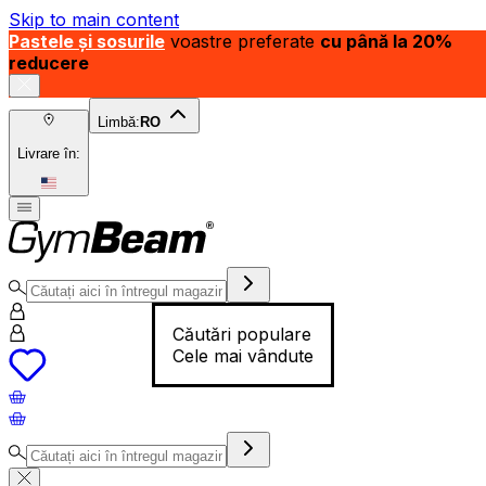
Skip to main content
Pastele și sosurile
voastre preferate
cu până la 20%
reducere
Limbă:
RO
Livrare în:
Căutări populare
Cele mai vândute