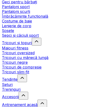
Geci pentru bărbați
Pantaloni sport
Pantaloni scurți
Îmbrăcăminte funcțională
Costume de baie
Lenjerie de corp
Șosete
Șepci și căciuli sport
Tricouri și topuri
Maiouri fitness
Tricouri oversized
Tricouri cu mânecă lungă
Tricouri negre
Tricouri de compresie
Tricouri slim-fit
Tendințe
Seturi
Treninguri
Accesorii
Antrenament acasă