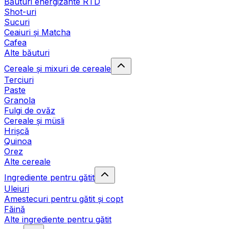
Băuturi energizante RTD
Shot-uri
Sucuri
Ceaiuri și Matcha
Cafea
Alte băuturi
Cereale și mixuri de cereale
Terciuri
Paste
Granola
Fulgi de ovăz
Cereale și müsli
Hrișcă
Quinoa
Orez
Alte cereale
Ingrediente pentru gătit
Uleiuri
Amestecuri pentru gătit și copt
Făină
Alte ingrediente pentru gătit