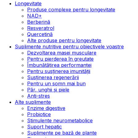
Longevitate
Produse complexe pentru longevitate
NAD+
Berberină
Resveratrol
Quercetină
Alte produse pentru longevitate
Suplimente nutritive pentru obiectivele voastre
Dezvoltarea masei musculare
Pentru pierderea în greutate
Îmbunătățirea performanței
Pentru susținerea imunității
Susținerea regenerării
Pentru un somn mai bun
Păr, unghii și piele
Anti-stres
Alte suplimente
Enzime digestive
Probiotice
Stimulente neurometabolice
Suport hepatic
Suplimente pe bază de plante