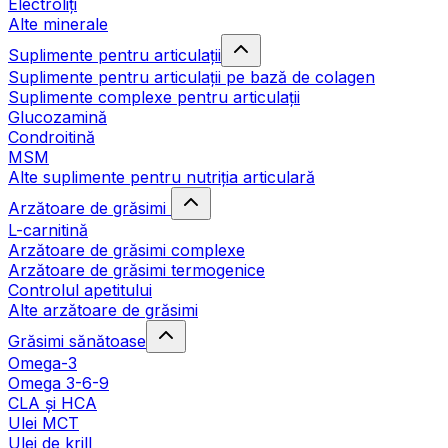
Electroliți
Alte minerale
Suplimente pentru articulații
Suplimente pentru articulații pe bază de colagen
Suplimente complexe pentru articulații
Glucozamină
Condroitină
MSM
Alte suplimente pentru nutriția articulară
Arzătoare de grăsimi
L-carnitină
Arzătoare de grăsimi complexe
Arzătoare de grăsimi termogenice
Controlul apetitului
Alte arzătoare de grăsimi
Grăsimi sănătoase
Omega-3
Omega 3-6-9
CLA şi HCA
Ulei MCT
Ulei de krill