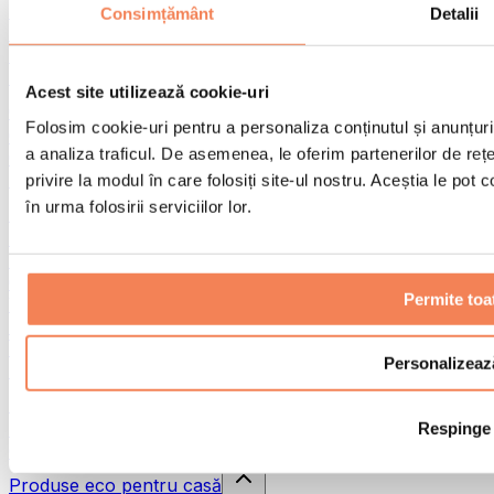
Pistoale de masaj
Consimțământ
Detalii
Instrumente de masaj
Role pentru masaj
Alte ajutoare pentru reabilitare
Acest site utilizează cookie-uri
Genți & rucsacuri
Folosim cookie-uri pentru a personaliza conținutul și anunțurile
Genți și accesorii pentru alimente
a analiza traficul. De asemenea, le oferim partenerilor de rețel
Genți pentru sala de sport
Rucsacuri
privire la modul în care folosiți site-ul nostru. Aceștia le pot
în urma folosirii serviciilor lor.
Accesorii în funcție de activitate
Alergare
Sporturi de contact
Ciclism
Permite toa
Yoga și pilates
Terapie prin frig
Înot
Personalizeaz
Drumeție
Biohacking
Respinge
Terapie cu lumină roșie
Căni și filtre de apă
Produse eco pentru casă