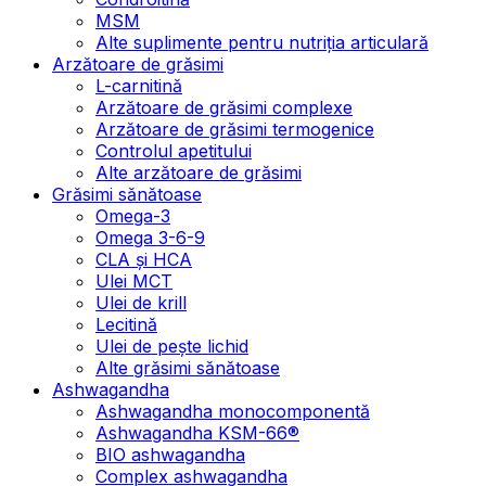
MSM
Alte suplimente pentru nutriția articulară
Arzătoare de grăsimi
L-carnitină
Arzătoare de grăsimi complexe
Arzătoare de grăsimi termogenice
Controlul apetitului
Alte arzătoare de grăsimi
Grăsimi sănătoase
Omega-3
Omega 3-6-9
CLA şi HCA
Ulei MCT
Ulei de krill
Lecitină
Ulei de pește lichid
Alte grăsimi sănătoase
Ashwagandha
Ashwagandha monocomponentă
Ashwagandha KSM-66®
BIO ashwagandha
Complex ashwagandha