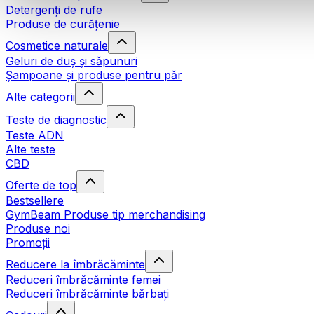
Detergenți de rufe
Produse de curățenie
Cosmetice naturale
Geluri de duș și săpunuri
Șampoane și produse pentru păr
Alte categorii
Teste de diagnostic
Teste ADN
Alte teste
CBD
Oferte de top
Bestsellere
GymBeam Produse tip merchandising
Produse noi
Promoții
Reducere la îmbrăcăminte
Reduceri îmbrăcăminte femei
Reduceri îmbrăcăminte bărbați