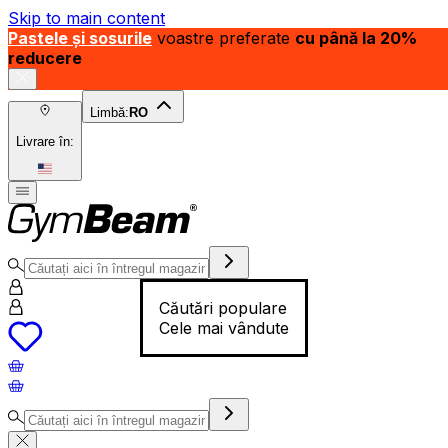
Skip to main content
Pastele și sosurile
voastre preferate
cu până la 20%
reducere
Limbă:
RO
Livrare în:
Căutări populare
Cele mai vândute