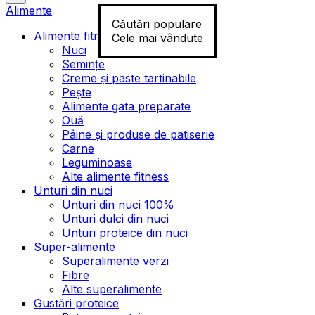
Alimente
Căutări populare
Alimente fitness
Cele mai vândute
Nuci
Semințe
Creme și paste tartinabile
Pește
Alimente gata preparate
Ouă
Pâine și produse de patiserie
Carne
Leguminoase
Alte alimente fitness
Unturi din nuci
Unturi din nuci 100%
Unturi dulci din nuci
Unturi proteice din nuci
Super-alimente
Superalimente verzi
Fibre
Alte superalimente
Gustări proteice