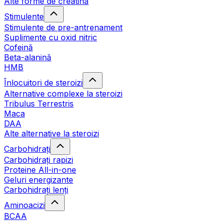
Alte forme de creatină
Stimulente
Stimulente de pre-antrenament
Suplimente cu oxid nitric
Cofeină
Beta-alanină
HMB
Înlocuitori de steroizi
Alternative complexe la steroizi
Tribulus Terrestris
Maca
DAA
Alte alternative la steroizi
Carbohidrați
Carbohidrați rapizi
Proteine All-in-one
Geluri energizante
Carbohidrați lenți
Aminoacizi
BCAA