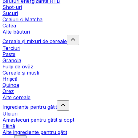
Băuturi energizante RTD
Shot-uri
Sucuri
Ceaiuri și Matcha
Cafea
Alte băuturi
Cereale și mixuri de cereale
Terciuri
Paste
Granola
Fulgi de ovăz
Cereale și müsli
Hrișcă
Quinoa
Orez
Alte cereale
Ingrediente pentru gătit
Uleiuri
Amestecuri pentru gătit și copt
Făină
Alte ingrediente pentru gătit