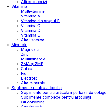
Alți aminoacizi
Vitamine
Multivitamine
Vitamina A
Vitamine din grupul B
Vitamina C
Vitamina D
Vitamina E
Alte vitamine
Minerale
Magneziu
Zinc
Multiminerale
ZMA și ZMB
Calciu
Fier
Electroliți
Alte minerale
Suplimente pentru articulații
Suplimente pentru articulații pe bază de colage
Suplimente complexe pentru articulații
Glucozamină
Condroitină