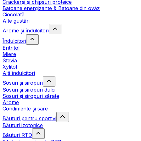
Crackerși și chipsuri proteice
Batoane energizante & Batoane din ovăz
Ciocolată
Alte gustări
Arome și îndulcitori
Îndulcitori
Eritritol
Miere
Stevia
Xylitol
Alți îndulcitori
Sosuri și siropuri
Sosuri și siropuri dulci
Sosuri și siropuri sărate
Arome
Condimente și sare
Băuturi pentru sportivi
Băuturi izotonice
Băuturi RTD