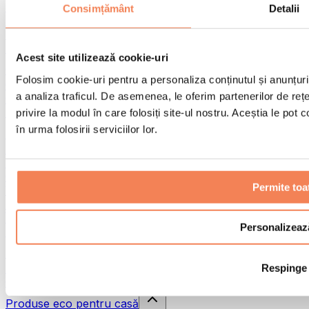
Pistoale de masaj
Consimțământ
Detalii
Instrumente de masaj
Role pentru masaj
Alte ajutoare pentru reabilitare
Acest site utilizează cookie-uri
Genți & rucsacuri
Folosim cookie-uri pentru a personaliza conținutul și anunțurile
Genți și accesorii pentru alimente
a analiza traficul. De asemenea, le oferim partenerilor de rețel
Genți pentru sala de sport
Rucsacuri
privire la modul în care folosiți site-ul nostru. Aceștia le pot
în urma folosirii serviciilor lor.
Accesorii în funcție de activitate
Alergare
Sporturi de contact
Ciclism
Permite toa
Yoga și pilates
Terapie prin frig
Înot
Personalizeaz
Drumeție
Biohacking
Respinge
Terapie cu lumină roșie
Căni și filtre de apă
Produse eco pentru casă