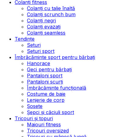
Colanți fitness
Colanți cu talie înaltă
Colanți scrunch bum
Colanți negri
Colanți evazați
Colanți seamless
Tendințe
Seturi
Seturi sport
Îmbrăcăminte sport pentru bărbați
Hanorace
Geci pentru bărbați
Pantaloni sport
Pantaloni scurți
Îmbrăcăminte funcțională
Costume de baie
Lenjerie de corp
Șosete
Șepci și căciuli sport
Tricouri și topuri
Maiouri fitness
Tricouri oversized
Tricouri cu mânecă lungă