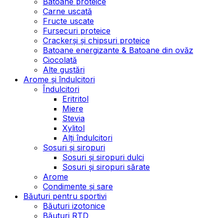
Batoane proteice
Carne uscată
Fructe uscate
Fursecuri proteice
Crackerși și chipsuri proteice
Batoane energizante & Batoane din ovăz
Ciocolată
Alte gustări
Arome și îndulcitori
Îndulcitori
Eritritol
Miere
Stevia
Xylitol
Alți îndulcitori
Sosuri și siropuri
Sosuri și siropuri dulci
Sosuri și siropuri sărate
Arome
Condimente și sare
Băuturi pentru sportivi
Băuturi izotonice
Băuturi RTD