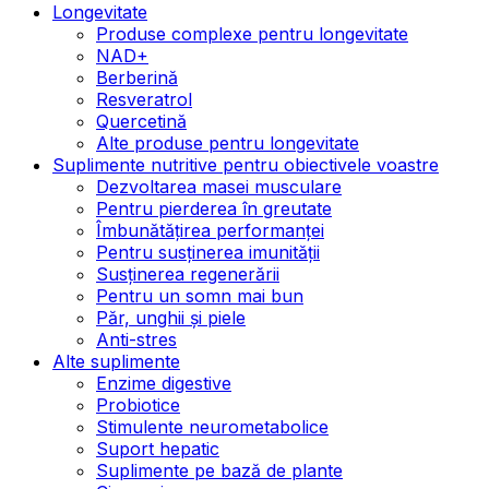
Longevitate
Produse complexe pentru longevitate
NAD+
Berberină
Resveratrol
Quercetină
Alte produse pentru longevitate
Suplimente nutritive pentru obiectivele voastre
Dezvoltarea masei musculare
Pentru pierderea în greutate
Îmbunătățirea performanței
Pentru susținerea imunității
Susținerea regenerării
Pentru un somn mai bun
Păr, unghii și piele
Anti-stres
Alte suplimente
Enzime digestive
Probiotice
Stimulente neurometabolice
Suport hepatic
Suplimente pe bază de plante