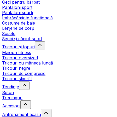
Geci pentru bărbați
Pantaloni sport
Pantaloni scurți
Îmbrăcăminte funcțională
Costume de baie
Lenjerie de corp
Șosete
Șepci și căciuli sport
Tricouri și topuri
Maiouri fitness
Tricouri oversized
Tricouri cu mânecă lungă
Tricouri negre
Tricouri de compresie
Tricouri slim-fit
Tendințe
Seturi
Treninguri
Accesorii
Antrenament acasă