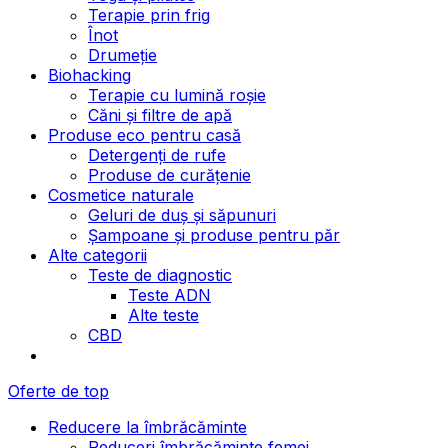
Terapie prin frig
Înot
Drumeție
Biohacking
Terapie cu lumină roșie
Căni și filtre de apă
Produse eco pentru casă
Detergenți de rufe
Produse de curățenie
Cosmetice naturale
Geluri de duș și săpunuri
Șampoane și produse pentru păr
Alte categorii
Teste de diagnostic
Teste ADN
Alte teste
CBD
Oferte de top
Reducere la îmbrăcăminte
Reduceri îmbrăcăminte femei