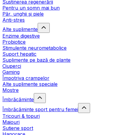
Susținerea regenerării
Pentru un somn mai bun
Păr, unghii și piele
Anti-stres
Alte suplimente
Enzime digestive
Probiotice
Stimulente neurometabolice
Suport hepatic
Suplimente pe bază de plante
Ciuperci
Gaming
Împotriva crampelor
Alte suplimente speciale
Mostre
Îmbrăcăminte
Îmbrăcăminte sport pentru femei
Tricouri & topuri
Maiouri
Sutiene sport
Hanorace