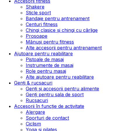
Accesorii fitness
Shakere
Sticle sport
Bandaje pentru antrenament
Centuri fitness
Chingi clasice și chingi cu cârlige
Prosoape
Mănuși pentru fitness
Alte accesorii pentru antrenament
Ajutoare pentru reabilitare
Pistoale de masaj
Instrumente de masaj
Role pentru masaj
Alte ajutoare pentru reabilitare
Genți & rucsacuri
Genți și accesorii pentru alimente
Genți pentru sala de sport
Rucsacuri
Accesorii în funcție de activitate
Alergare
Sporturi de contact
Ciclism
Yoga și pilates