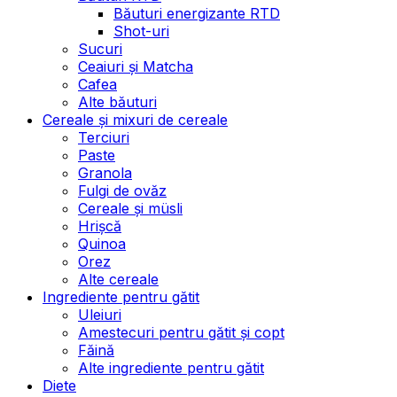
Băuturi energizante RTD
Shot-uri
Sucuri
Ceaiuri și Matcha
Cafea
Alte băuturi
Cereale și mixuri de cereale
Terciuri
Paste
Granola
Fulgi de ovăz
Cereale și müsli
Hrișcă
Quinoa
Orez
Alte cereale
Ingrediente pentru gătit
Uleiuri
Amestecuri pentru gătit și copt
Făină
Alte ingrediente pentru gătit
Diete