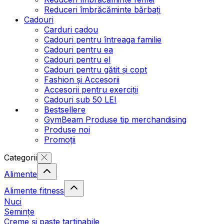
Reduceri îmbrăcăminte bărbați
Cadouri
Carduri cadou
Cadouri pentru întreaga familie
Cadouri pentru ea
Cadouri pentru el
Cadouri pentru gătit și copt
Fashion și Accesorii
Accesorii pentru exerciții
Cadouri sub 50 LEI
Bestsellere
GymBeam Produse tip merchandising
Produse noi
Promoții
Categorii
Alimente
Alimente fitness
Nuci
Semințe
Creme și paste tartinabile