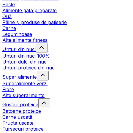
Pește
Alimente gata preparate
Ouă
Pâine și produse de patiserie
Carne
Leguminoase
Alte alimente fitness
Unturi din nuci
Unturi din nuci 100%
Unturi dulci din nuci
Unturi proteice din nuci
Super-alimente
Superalimente verzi
Fibre
Alte superalimente
Gustări proteice
Batoane proteice
Carne uscată
Fructe uscate
Fursecuri proteice