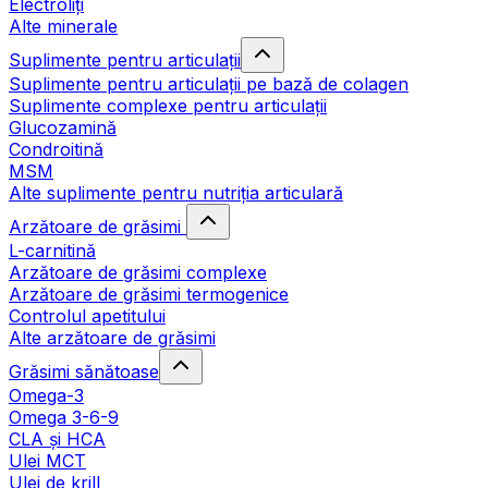
Electroliți
Alte minerale
Suplimente pentru articulații
Suplimente pentru articulații pe bază de colagen
Suplimente complexe pentru articulații
Glucozamină
Condroitină
MSM
Alte suplimente pentru nutriția articulară
Arzătoare de grăsimi
L-carnitină
Arzătoare de grăsimi complexe
Arzătoare de grăsimi termogenice
Controlul apetitului
Alte arzătoare de grăsimi
Grăsimi sănătoase
Omega-3
Omega 3-6-9
CLA şi HCA
Ulei MCT
Ulei de krill