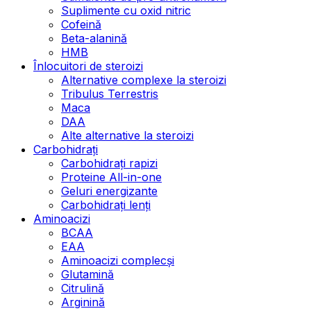
Suplimente cu oxid nitric
Cofeină
Beta-alanină
HMB
Înlocuitori de steroizi
Alternative complexe la steroizi
Tribulus Terrestris
Maca
DAA
Alte alternative la steroizi
Carbohidrați
Carbohidrați rapizi
Proteine All-in-one
Geluri energizante
Carbohidrați lenți
Aminoacizi
BCAA
EAA
Aminoacizi complecși
Glutamină
Citrulină
Arginină