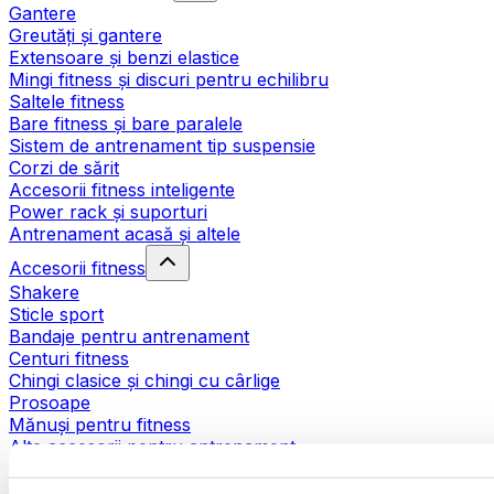
Gantere
Greutăți și gantere
Extensoare și benzi elastice
Mingi fitness și discuri pentru echilibru
Saltele fitness
Bare fitness și bare paralele
Sistem de antrenament tip suspensie
Corzi de sărit
Accesorii fitness inteligente
Power rack și suporturi
Antrenament acasă și altele
Accesorii fitness
Shakere
Sticle sport
Bandaje pentru antrenament
Centuri fitness
Chingi clasice și chingi cu cârlige
Prosoape
Mănuși pentru fitness
Alte accesorii pentru antrenament
Ajutoare pentru reabilitare