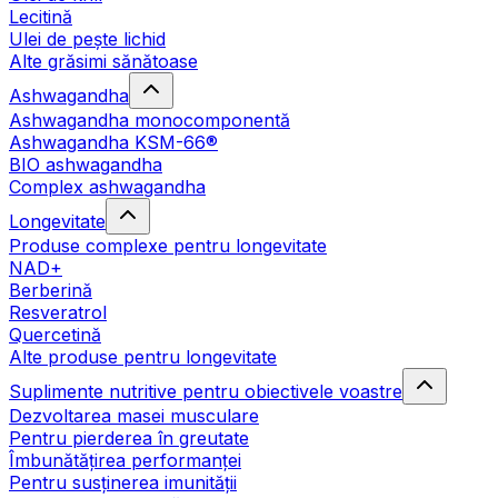
Lecitină
Ulei de pește lichid
Alte grăsimi sănătoase
Ashwagandha
Ashwagandha monocomponentă
Ashwagandha KSM-66®
BIO ashwagandha
Complex ashwagandha
Longevitate
Produse complexe pentru longevitate
NAD+
Berberină
Resveratrol
Quercetină
Alte produse pentru longevitate
Suplimente nutritive pentru obiectivele voastre
Dezvoltarea masei musculare
Pentru pierderea în greutate
Îmbunătățirea performanței
Pentru susținerea imunității