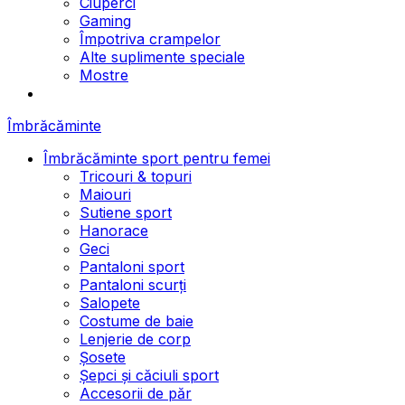
Ciuperci
Gaming
Împotriva crampelor
Alte suplimente speciale
Mostre
Îmbrăcăminte
Îmbrăcăminte sport pentru femei
Tricouri & topuri
Maiouri
Sutiene sport
Hanorace
Geci
Pantaloni sport
Pantaloni scurți
Salopete
Costume de baie
Lenjerie de corp
Șosete
Șepci și căciuli sport
Accesorii de păr