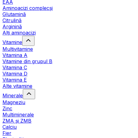
EAA
Aminoacizi complecși
Glutamină
Citrulină
Arginină
Alți aminoacizi
Vitamine
Multivitamine
Vitamina A
Vitamine din grupul B
Vitamina C
Vitamina D
Vitamina E
Alte vitamine
Minerale
Magneziu
Zinc
Multiminerale
ZMA și ZMB
Calciu
Fier