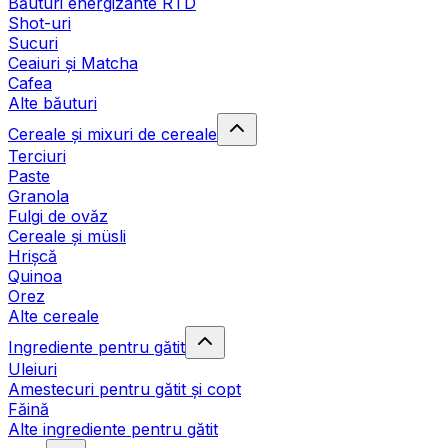
Băuturi energizante RTD
Shot-uri
Sucuri
Ceaiuri și Matcha
Cafea
Alte băuturi
Cereale și mixuri de cereale
Terciuri
Paste
Granola
Fulgi de ovăz
Cereale și müsli
Hrișcă
Quinoa
Orez
Alte cereale
Ingrediente pentru gătit
Uleiuri
Amestecuri pentru gătit și copt
Făină
Alte ingrediente pentru gătit