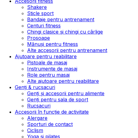
Accesorii fitness
Shakere
Sticle sport
Bandaje pentru antrenament
Centuri fitness
Chingi clasice și chingi cu cârlige
Prosoape
Mănuși pentru fitness
Alte accesorii pentru antrenament
Ajutoare pentru reabilitare
Pistoale de masaj
Instrumente de masaj
Role pentru masaj
Alte ajutoare pentru reabilitare
Genți & rucsacuri
Genți și accesorii pentru alimente
Genți pentru sala de sport
Rucsacuri
Accesorii în funcție de activitate
Alergare
Sporturi de contact
Ciclism
Yoga și pilates