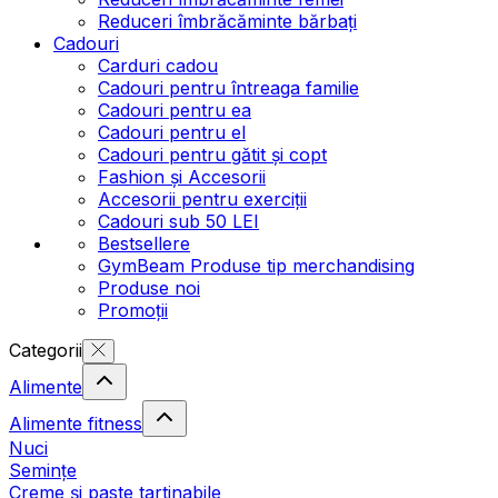
Reduceri îmbrăcăminte bărbați
Cadouri
Carduri cadou
Cadouri pentru întreaga familie
Cadouri pentru ea
Cadouri pentru el
Cadouri pentru gătit și copt
Fashion și Accesorii
Accesorii pentru exerciții
Cadouri sub 50 LEI
Bestsellere
GymBeam Produse tip merchandising
Produse noi
Promoții
Categorii
Alimente
Alimente fitness
Nuci
Semințe
Creme și paste tartinabile