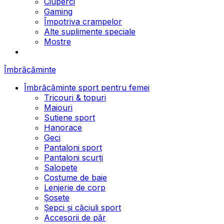
Ciuperci
Gaming
Împotriva crampelor
Alte suplimente speciale
Mostre
Îmbrăcăminte
Îmbrăcăminte sport pentru femei
Tricouri & topuri
Maiouri
Sutiene sport
Hanorace
Geci
Pantaloni sport
Pantaloni scurți
Salopete
Costume de baie
Lenjerie de corp
Șosete
Șepci și căciuli sport
Accesorii de păr