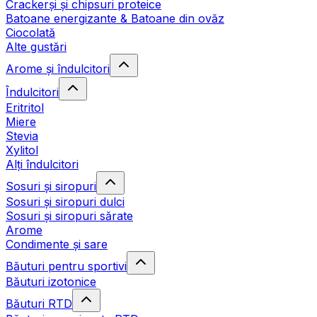
Crackerși și chipsuri proteice
Batoane energizante & Batoane din ovăz
Ciocolată
Alte gustări
Arome și îndulcitori
Îndulcitori
Eritritol
Miere
Stevia
Xylitol
Alți îndulcitori
Sosuri și siropuri
Sosuri și siropuri dulci
Sosuri și siropuri sărate
Arome
Condimente și sare
Băuturi pentru sportivi
Băuturi izotonice
Băuturi RTD