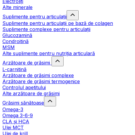
Electroliți
Alte minerale
Suplimente pentru articulații
Suplimente pentru articulații pe bază de colagen
Suplimente complexe pentru articulații
Glucozamină
Condroitină
MSM
Alte suplimente pentru nutriția articulară
Arzătoare de grăsimi
L-carnitină
Arzătoare de grăsimi complexe
Arzătoare de grăsimi termogenice
Controlul apetitului
Alte arzătoare de grăsimi
Grăsimi sănătoase
Omega-3
Omega 3-6-9
CLA şi HCA
Ulei MCT
Ulei de krill