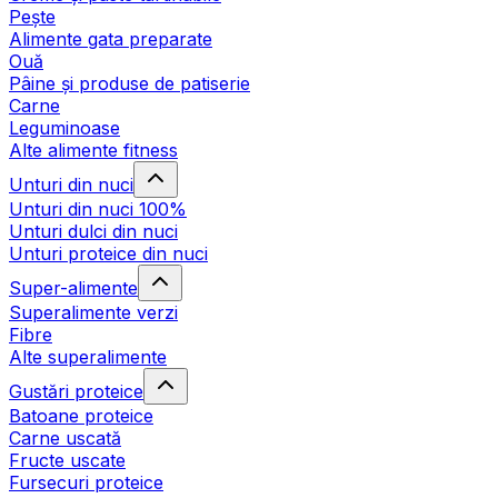
Pește
Alimente gata preparate
Ouă
Pâine și produse de patiserie
Carne
Leguminoase
Alte alimente fitness
Unturi din nuci
Unturi din nuci 100%
Unturi dulci din nuci
Unturi proteice din nuci
Super-alimente
Superalimente verzi
Fibre
Alte superalimente
Gustări proteice
Batoane proteice
Carne uscată
Fructe uscate
Fursecuri proteice