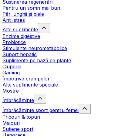
Susținerea regenerării
Pentru un somn mai bun
Păr, unghii și piele
Anti-stres
Alte suplimente
Enzime digestive
Probiotice
Stimulente neurometabolice
Suport hepatic
Suplimente pe bază de plante
Ciuperci
Gaming
Împotriva crampelor
Alte suplimente speciale
Mostre
Îmbrăcăminte
Îmbrăcăminte sport pentru femei
Tricouri & topuri
Maiouri
Sutiene sport
Hanorace