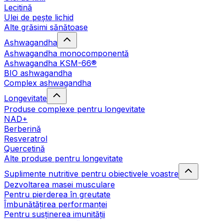
Lecitină
Ulei de pește lichid
Alte grăsimi sănătoase
Ashwagandha
Ashwagandha monocomponentă
Ashwagandha KSM-66®
BIO ashwagandha
Complex ashwagandha
Longevitate
Produse complexe pentru longevitate
NAD+
Berberină
Resveratrol
Quercetină
Alte produse pentru longevitate
Suplimente nutritive pentru obiectivele voastre
Dezvoltarea masei musculare
Pentru pierderea în greutate
Îmbunătățirea performanței
Pentru susținerea imunității