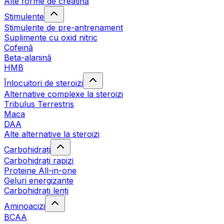
Alte forme de creatină
Stimulente
Stimulente de pre-antrenament
Suplimente cu oxid nitric
Cofeină
Beta-alanină
HMB
Înlocuitori de steroizi
Alternative complexe la steroizi
Tribulus Terrestris
Maca
DAA
Alte alternative la steroizi
Carbohidrați
Carbohidrați rapizi
Proteine All-in-one
Geluri energizante
Carbohidrați lenți
Aminoacizi
BCAA