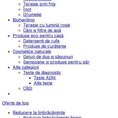
Terapie prin frig
Înot
Drumeție
Biohacking
Terapie cu lumină roșie
Căni și filtre de apă
Produse eco pentru casă
Detergenți de rufe
Produse de curățenie
Cosmetice naturale
Geluri de duș și săpunuri
Șampoane și produse pentru păr
Alte categorii
Teste de diagnostic
Teste ADN
Alte teste
CBD
Oferte de top
Reducere la îmbrăcăminte
Reduceri îmbrăcăminte femei