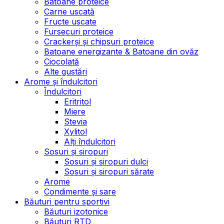
Batoane proteice
Carne uscată
Fructe uscate
Fursecuri proteice
Crackerși și chipsuri proteice
Batoane energizante & Batoane din ovăz
Ciocolată
Alte gustări
Arome și îndulcitori
Îndulcitori
Eritritol
Miere
Stevia
Xylitol
Alți îndulcitori
Sosuri și siropuri
Sosuri și siropuri dulci
Sosuri și siropuri sărate
Arome
Condimente și sare
Băuturi pentru sportivi
Băuturi izotonice
Băuturi RTD