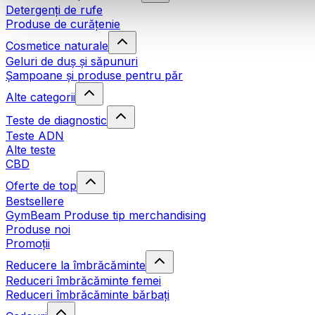
Detergenți de rufe
Produse de curățenie
Cosmetice naturale
Geluri de duș și săpunuri
Șampoane și produse pentru păr
Alte categorii
Teste de diagnostic
Teste ADN
Alte teste
CBD
Oferte de top
Bestsellere
GymBeam Produse tip merchandising
Produse noi
Promoții
Reducere la îmbrăcăminte
Reduceri îmbrăcăminte femei
Reduceri îmbrăcăminte bărbați