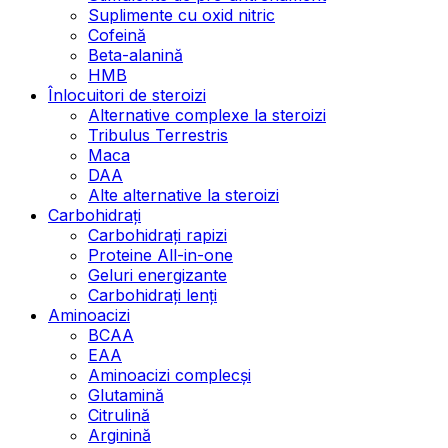
Suplimente cu oxid nitric
Cofeină
Beta-alanină
HMB
Înlocuitori de steroizi
Alternative complexe la steroizi
Tribulus Terrestris
Maca
DAA
Alte alternative la steroizi
Carbohidrați
Carbohidrați rapizi
Proteine All-in-one
Geluri energizante
Carbohidrați lenți
Aminoacizi
BCAA
EAA
Aminoacizi complecși
Glutamină
Citrulină
Arginină