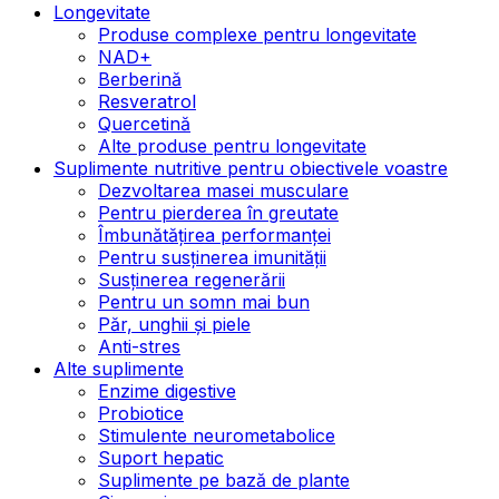
Longevitate
Produse complexe pentru longevitate
NAD+
Berberină
Resveratrol
Quercetină
Alte produse pentru longevitate
Suplimente nutritive pentru obiectivele voastre
Dezvoltarea masei musculare
Pentru pierderea în greutate
Îmbunătățirea performanței
Pentru susținerea imunității
Susținerea regenerării
Pentru un somn mai bun
Păr, unghii și piele
Anti-stres
Alte suplimente
Enzime digestive
Probiotice
Stimulente neurometabolice
Suport hepatic
Suplimente pe bază de plante