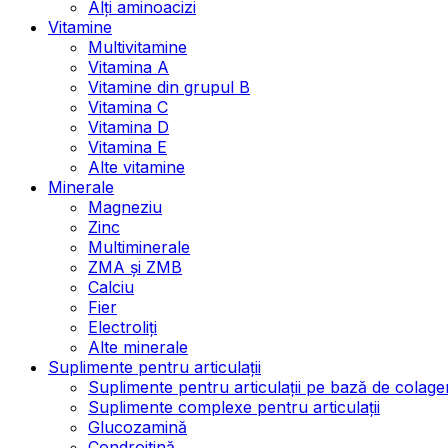
Alți aminoacizi
Vitamine
Multivitamine
Vitamina A
Vitamine din grupul B
Vitamina C
Vitamina D
Vitamina E
Alte vitamine
Minerale
Magneziu
Zinc
Multiminerale
ZMA și ZMB
Calciu
Fier
Electroliți
Alte minerale
Suplimente pentru articulații
Suplimente pentru articulații pe bază de colage
Suplimente complexe pentru articulații
Glucozamină
Condroitină