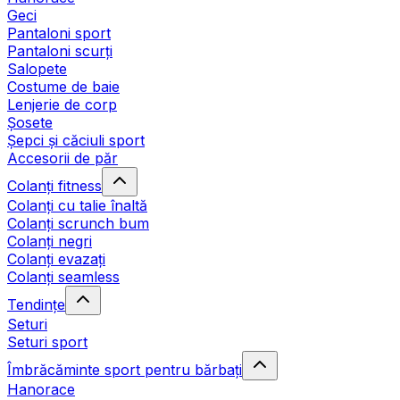
Geci
Pantaloni sport
Pantaloni scurți
Salopete
Costume de baie
Lenjerie de corp
Șosete
Șepci și căciuli sport
Accesorii de păr
Colanți fitness
Colanți cu talie înaltă
Colanți scrunch bum
Colanți negri
Colanți evazați
Colanți seamless
Tendințe
Seturi
Seturi sport
Îmbrăcăminte sport pentru bărbați
Hanorace