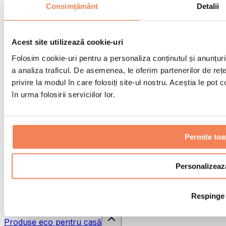
Pistoale de masaj
Consimțământ
Detalii
Instrumente de masaj
Role pentru masaj
Alte ajutoare pentru reabilitare
Acest site utilizează cookie-uri
Genți & rucsacuri
Folosim cookie-uri pentru a personaliza conținutul și anunțurile
Genți și accesorii pentru alimente
a analiza traficul. De asemenea, le oferim partenerilor de rețel
Genți pentru sala de sport
Rucsacuri
privire la modul în care folosiți site-ul nostru. Aceștia le pot
în urma folosirii serviciilor lor.
Accesorii în funcție de activitate
Alergare
Sporturi de contact
Ciclism
Permite toa
Yoga și pilates
Terapie prin frig
Înot
Personalizeaz
Drumeție
Biohacking
Respinge
Terapie cu lumină roșie
Căni și filtre de apă
Produse eco pentru casă