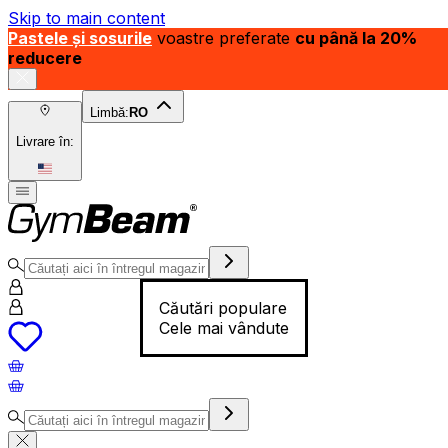
Skip to main content
Pastele și sosurile
voastre preferate
cu până la 20%
reducere
Limbă:
RO
Livrare în:
Căutări populare
Cele mai vândute