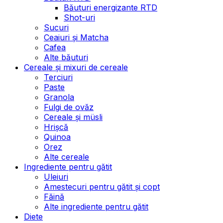
Băuturi energizante RTD
Shot-uri
Sucuri
Ceaiuri și Matcha
Cafea
Alte băuturi
Cereale și mixuri de cereale
Terciuri
Paste
Granola
Fulgi de ovăz
Cereale și müsli
Hrișcă
Quinoa
Orez
Alte cereale
Ingrediente pentru gătit
Uleiuri
Amestecuri pentru gătit și copt
Făină
Alte ingrediente pentru gătit
Diete