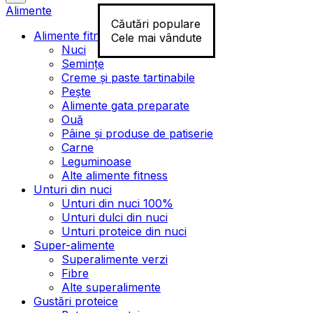
Alimente
Căutări populare
Alimente fitness
Cele mai vândute
Nuci
Semințe
Creme și paste tartinabile
Pește
Alimente gata preparate
Ouă
Pâine și produse de patiserie
Carne
Leguminoase
Alte alimente fitness
Unturi din nuci
Unturi din nuci 100%
Unturi dulci din nuci
Unturi proteice din nuci
Super-alimente
Superalimente verzi
Fibre
Alte superalimente
Gustări proteice