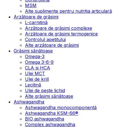
MSM
Alte suplimente pentru nutriția articulară
Arzătoare de grăsimi
L-carnitină
Arzătoare de grăsimi complexe
Arzătoare de grăsimi termogenice
Controlul apetitului
Alte arzătoare de grăsimi
Grăsimi sănătoase
Omega-3
Omega 3-6-9
CLA şi HCA
Ulei MCT
Ulei de krill
Lecitină
Ulei de pește lichid
Alte grăsimi sănătoase
Ashwagandha
Ashwagandha monocomponentă
Ashwagandha KSM-66®
BIO ashwagandha
Complex ashwagandha