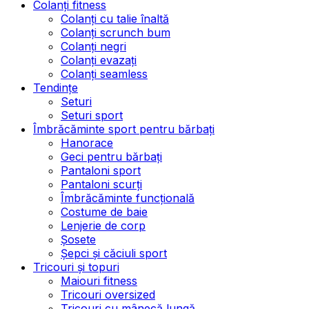
Colanți fitness
Colanți cu talie înaltă
Colanți scrunch bum
Colanți negri
Colanți evazați
Colanți seamless
Tendințe
Seturi
Seturi sport
Îmbrăcăminte sport pentru bărbați
Hanorace
Geci pentru bărbați
Pantaloni sport
Pantaloni scurți
Îmbrăcăminte funcțională
Costume de baie
Lenjerie de corp
Șosete
Șepci și căciuli sport
Tricouri și topuri
Maiouri fitness
Tricouri oversized
Tricouri cu mânecă lungă