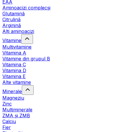
EAA
Aminoacizi complecși
Glutamină
Citrulină
Arginină
Alți aminoacizi
Vitamine
Multivitamine
Vitamina A
Vitamine din grupul B
Vitamina C
Vitamina D
Vitamina E
Alte vitamine
Minerale
Magneziu
Zinc
Multiminerale
ZMA și ZMB
Calciu
Fier