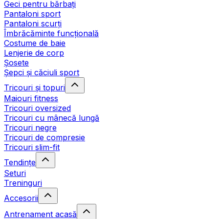
Geci pentru bărbați
Pantaloni sport
Pantaloni scurți
Îmbrăcăminte funcțională
Costume de baie
Lenjerie de corp
Șosete
Șepci și căciuli sport
Tricouri și topuri
Maiouri fitness
Tricouri oversized
Tricouri cu mânecă lungă
Tricouri negre
Tricouri de compresie
Tricouri slim-fit
Tendințe
Seturi
Treninguri
Accesorii
Antrenament acasă