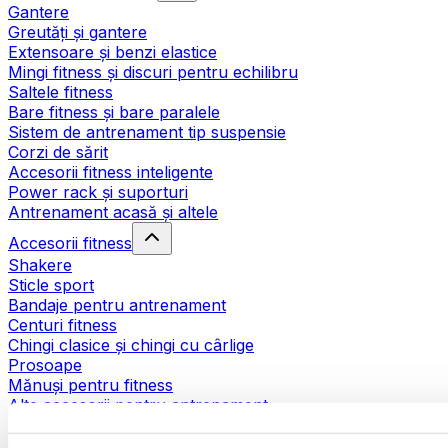
Gantere
Greutăți și gantere
Extensoare și benzi elastice
Mingi fitness și discuri pentru echilibru
Saltele fitness
Bare fitness și bare paralele
Sistem de antrenament tip suspensie
Corzi de sărit
Accesorii fitness inteligente
Power rack și suporturi
Antrenament acasă și altele
Accesorii fitness
Shakere
Sticle sport
Bandaje pentru antrenament
Centuri fitness
Chingi clasice și chingi cu cârlige
Prosoape
Mănuși pentru fitness
Alte accesorii pentru antrenament
Ajutoare pentru reabilitare