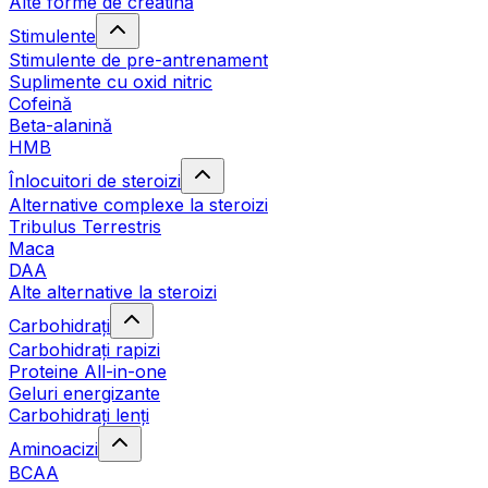
Alte forme de creatină
Stimulente
Stimulente de pre-antrenament
Suplimente cu oxid nitric
Cofeină
Beta-alanină
HMB
Înlocuitori de steroizi
Alternative complexe la steroizi
Tribulus Terrestris
Maca
DAA
Alte alternative la steroizi
Carbohidrați
Carbohidrați rapizi
Proteine All-in-one
Geluri energizante
Carbohidrați lenți
Aminoacizi
BCAA