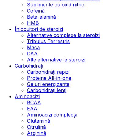
Suplimente cu oxid nitric
Cofeină
Beta-alanină
HMB
Înlocuitori de steroizi
Alternative complexe la steroizi
Tribulus Terrestris
Maca
DAA
Alte alternative la steroizi
Carbohidrați
Carbohidrați rapizi
Proteine All-in-one
Geluri energizante
Carbohidrați lenți
Aminoacizi
BCAA
EAA
Aminoacizi complecși
Glutamină
Citrulină
Arginină