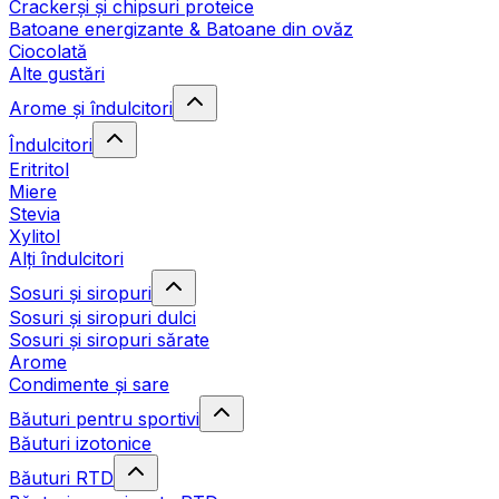
Crackerși și chipsuri proteice
Batoane energizante & Batoane din ovăz
Ciocolată
Alte gustări
Arome și îndulcitori
Îndulcitori
Eritritol
Miere
Stevia
Xylitol
Alți îndulcitori
Sosuri și siropuri
Sosuri și siropuri dulci
Sosuri și siropuri sărate
Arome
Condimente și sare
Băuturi pentru sportivi
Băuturi izotonice
Băuturi RTD