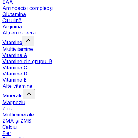
EAA
Aminoacizi complecși
Glutamină
Citrulină
Arginină
Alți aminoacizi
Vitamine
Multivitamine
Vitamina A
Vitamine din grupul B
Vitamina C
Vitamina D
Vitamina E
Alte vitamine
Minerale
Magneziu
Zinc
Multiminerale
ZMA și ZMB
Calciu
Fier