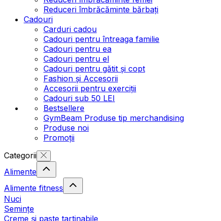
Reduceri îmbrăcăminte bărbați
Cadouri
Carduri cadou
Cadouri pentru întreaga familie
Cadouri pentru ea
Cadouri pentru el
Cadouri pentru gătit și copt
Fashion și Accesorii
Accesorii pentru exerciții
Cadouri sub 50 LEI
Bestsellere
GymBeam Produse tip merchandising
Produse noi
Promoții
Categorii
Alimente
Alimente fitness
Nuci
Semințe
Creme și paste tartinabile