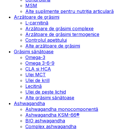
MSM
Alte suplimente pentru nutriția articulară
Arzătoare de grăsimi
L-carnitină
Arzătoare de grăsimi complexe
Arzătoare de grăsimi termogenice
Controlul apetitului
Alte arzătoare de grăsimi
Grăsimi sănătoase
Omega-3
Omega 3-6-9
CLA şi HCA
Ulei MCT
Ulei de krill
Lecitină
Ulei de pește lichid
Alte grăsimi sănătoase
Ashwagandha
Ashwagandha monocomponentă
Ashwagandha KSM-66®
BIO ashwagandha
Complex ashwagandha