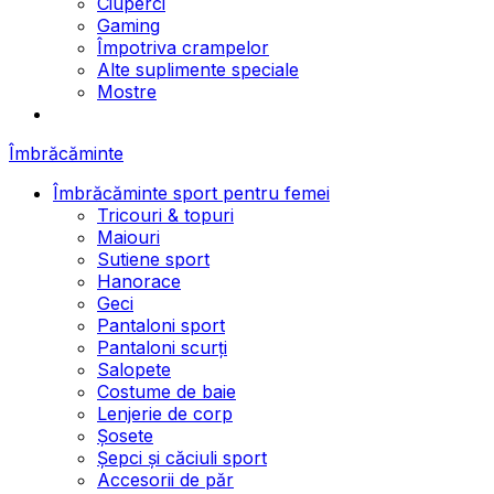
Ciuperci
Gaming
Împotriva crampelor
Alte suplimente speciale
Mostre
Îmbrăcăminte
Îmbrăcăminte sport pentru femei
Tricouri & topuri
Maiouri
Sutiene sport
Hanorace
Geci
Pantaloni sport
Pantaloni scurți
Salopete
Costume de baie
Lenjerie de corp
Șosete
Șepci și căciuli sport
Accesorii de păr