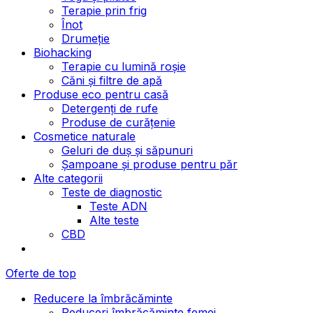
Terapie prin frig
Înot
Drumeție
Biohacking
Terapie cu lumină roșie
Căni și filtre de apă
Produse eco pentru casă
Detergenți de rufe
Produse de curățenie
Cosmetice naturale
Geluri de duș și săpunuri
Șampoane și produse pentru păr
Alte categorii
Teste de diagnostic
Teste ADN
Alte teste
CBD
Oferte de top
Reducere la îmbrăcăminte
Reduceri îmbrăcăminte femei