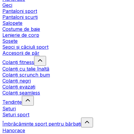
Geci
Pantaloni sport
Pantaloni scurți
Salopete
Costume de baie
Lenjerie de corp
Șosete
Șepci și căciuli sport
Accesorii de păr
Colanți fitness
Colanți cu talie înaltă
Colanți scrunch bum
Colanți negri
Colanți evazați
Colanți seamless
Tendințe
Seturi
Seturi sport
Îmbrăcăminte sport pentru bărbați
Hanorace