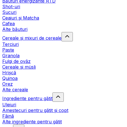
Băuturi energizante RTD
Shot-uri
Sucuri
Ceaiuri și Matcha
Cafea
Alte băuturi
Cereale și mixuri de cereale
Terciuri
Paste
Granola
Fulgi de ovăz
Cereale și müsli
Hrișcă
Quinoa
Orez
Alte cereale
Ingrediente pentru gătit
Uleiuri
Amestecuri pentru gătit și copt
Făină
Alte ingrediente pentru gătit