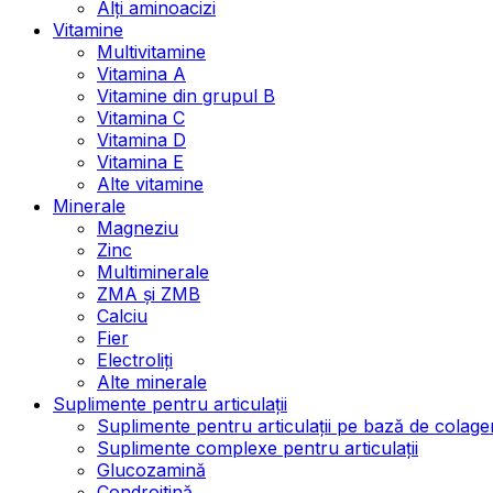
Alți aminoacizi
Vitamine
Multivitamine
Vitamina A
Vitamine din grupul B
Vitamina C
Vitamina D
Vitamina E
Alte vitamine
Minerale
Magneziu
Zinc
Multiminerale
ZMA și ZMB
Calciu
Fier
Electroliți
Alte minerale
Suplimente pentru articulații
Suplimente pentru articulații pe bază de colage
Suplimente complexe pentru articulații
Glucozamină
Condroitină