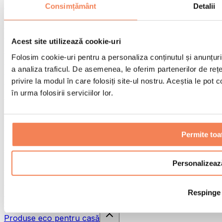
Pistoale de masaj
Consimțământ
Detalii
Instrumente de masaj
Role pentru masaj
Alte ajutoare pentru reabilitare
Acest site utilizează cookie-uri
Genți & rucsacuri
Folosim cookie-uri pentru a personaliza conținutul și anunțurile
Genți și accesorii pentru alimente
a analiza traficul. De asemenea, le oferim partenerilor de rețel
Genți pentru sala de sport
Rucsacuri
privire la modul în care folosiți site-ul nostru. Aceștia le pot
în urma folosirii serviciilor lor.
Accesorii în funcție de activitate
Alergare
Sporturi de contact
Ciclism
Permite toa
Yoga și pilates
Terapie prin frig
Înot
Personalizeaz
Drumeție
Biohacking
Respinge
Terapie cu lumină roșie
Căni și filtre de apă
Produse eco pentru casă