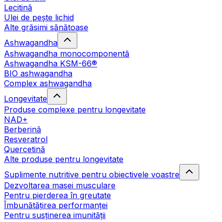
Lecitină
Ulei de pește lichid
Alte grăsimi sănătoase
Ashwagandha
Ashwagandha monocomponentă
Ashwagandha KSM-66®
BIO ashwagandha
Complex ashwagandha
Longevitate
Produse complexe pentru longevitate
NAD+
Berberină
Resveratrol
Quercetină
Alte produse pentru longevitate
Suplimente nutritive pentru obiectivele voastre
Dezvoltarea masei musculare
Pentru pierderea în greutate
Îmbunătățirea performanței
Pentru susținerea imunității