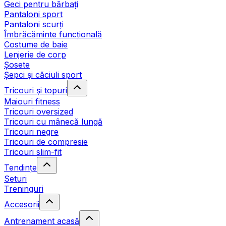
Geci pentru bărbați
Pantaloni sport
Pantaloni scurți
Îmbrăcăminte funcțională
Costume de baie
Lenjerie de corp
Șosete
Șepci și căciuli sport
Tricouri și topuri
Maiouri fitness
Tricouri oversized
Tricouri cu mânecă lungă
Tricouri negre
Tricouri de compresie
Tricouri slim-fit
Tendințe
Seturi
Treninguri
Accesorii
Antrenament acasă