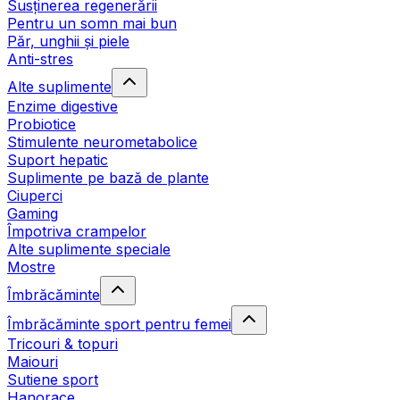
Susținerea regenerării
Pentru un somn mai bun
Păr, unghii și piele
Anti-stres
Alte suplimente
Enzime digestive
Probiotice
Stimulente neurometabolice
Suport hepatic
Suplimente pe bază de plante
Ciuperci
Gaming
Împotriva crampelor
Alte suplimente speciale
Mostre
Îmbrăcăminte
Îmbrăcăminte sport pentru femei
Tricouri & topuri
Maiouri
Sutiene sport
Hanorace