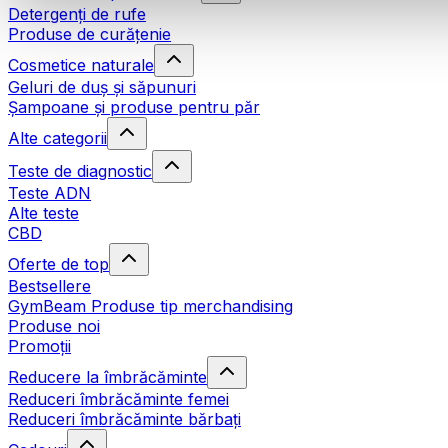
Detergenți de rufe
Produse de curățenie
Cosmetice naturale
Geluri de duș și săpunuri
Șampoane și produse pentru păr
Alte categorii
Teste de diagnostic
Teste ADN
Alte teste
CBD
Oferte de top
Bestsellere
GymBeam Produse tip merchandising
Produse noi
Promoții
Reducere la îmbrăcăminte
Reduceri îmbrăcăminte femei
Reduceri îmbrăcăminte bărbați