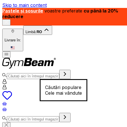
Skip to main content
Pastele și sosurile
voastre preferate
cu până la 20%
reducere
Limbă:
RO
Livrare în:
Căutări populare
Cele mai vândute