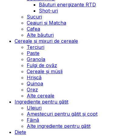
Băuturi energizante RTD
Shot-uri
Sucuri
Ceaiuri și Matcha
Cafea
Alte băuturi
Cereale și mixuri de cereale
Terciuri
Paste
Granola
Fulgi de ovăz
Cereale și müsli
Hrișcă
Quinoa
Orez
Alte cereale
Ingrediente pentru gătit
Uleiuri
Amestecuri pentru gătit și copt
Făină
Alte ingrediente pentru gătit
Diete