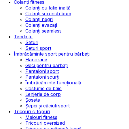
Colanți fitness
Colanți cu talie înaltă
Colanți scrunch bum
Colanți negri
Colanți evazați
Colanți seamless
Tendințe
Seturi
Seturi sport
Îmbrăcăminte sport pentru bărbați
Hanorace
Geci pentru bărbați
Pantaloni sport
Pantaloni scurți
Îmbrăcăminte funcțională
Costume de baie
Lenjerie de corp
Șosete
Șepci și căciuli sport
Tricouri și topuri
Maiouri fitness
Tricouri oversized
Tricouri cu mânecă lungă