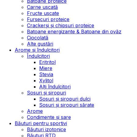
Batoane proteice
Carne uscată
Fructe uscate
Fursecuri proteice
Crackerși și chipsuri proteice
Batoane energizante & Batoane din ovăz
Ciocolată
Alte gustări
Arome și îndulcitori
Îndulcitori
Eritritol
Miere
Stevia
Xylitol
Alți îndulcitori
Sosuri și siropuri
Sosuri și siropuri dulci
Sosuri și siropuri sărate
Arome
Condimente și sare
Băuturi pentru sportivi
Băuturi izotonice
Băuturi RTD