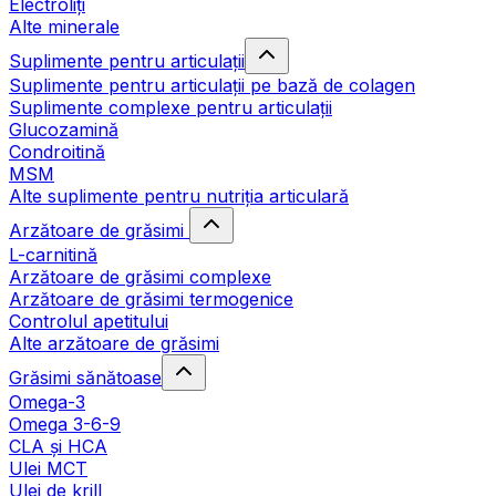
Electroliți
Alte minerale
Suplimente pentru articulații
Suplimente pentru articulații pe bază de colagen
Suplimente complexe pentru articulații
Glucozamină
Condroitină
MSM
Alte suplimente pentru nutriția articulară
Arzătoare de grăsimi
L-carnitină
Arzătoare de grăsimi complexe
Arzătoare de grăsimi termogenice
Controlul apetitului
Alte arzătoare de grăsimi
Grăsimi sănătoase
Omega-3
Omega 3-6-9
CLA şi HCA
Ulei MCT
Ulei de krill