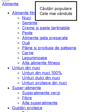
Alimente
Căutări populare
Alimente fitness
Cele mai vândute
Nuci
Semințe
Creme și paste tartinabile
Pește
Alimente gata preparate
Ouă
Pâine și produse de patiserie
Carne
Leguminoase
Alte alimente fitness
Unturi din nuci
Unturi din nuci 100%
Unturi dulci din nuci
Unturi proteice din nuci
Super-alimente
Superalimente verzi
Fibre
Alte superalimente
Gustări proteice