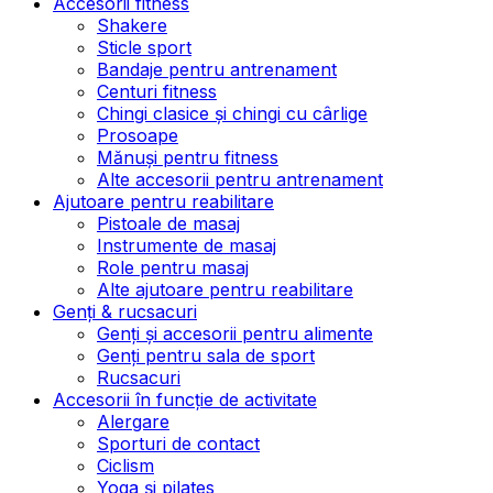
Accesorii fitness
Shakere
Sticle sport
Bandaje pentru antrenament
Centuri fitness
Chingi clasice și chingi cu cârlige
Prosoape
Mănuși pentru fitness
Alte accesorii pentru antrenament
Ajutoare pentru reabilitare
Pistoale de masaj
Instrumente de masaj
Role pentru masaj
Alte ajutoare pentru reabilitare
Genți & rucsacuri
Genți și accesorii pentru alimente
Genți pentru sala de sport
Rucsacuri
Accesorii în funcție de activitate
Alergare
Sporturi de contact
Ciclism
Yoga și pilates