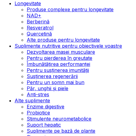
Longevitate
Produse complexe pentru longevitate
NAD+
Berberină
Resveratrol
Quercetină
Alte produse pentru longevitate
Suplimente nutritive pentru obiectivele voastre
Dezvoltarea masei musculare
Pentru pierderea în greutate
Îmbunătățirea performanței
Pentru susținerea imunității
Susținerea regenerării
Pentru un somn mai bun
Păr, unghii și piele
Anti-stres
Alte suplimente
Enzime digestive
Probiotice
Stimulente neurometabolice
Suport hepatic
Suplimente pe bază de plante