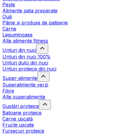
Pește
Alimente gata preparate
Ouă
Pâine și produse de patiserie
Carne
Leguminoase
Alte alimente fitness
Unturi din nuci
Unturi din nuci 100%
Unturi dulci din nuci
Unturi proteice din nuci
Super-alimente
Superalimente verzi
Fibre
Alte superalimente
Gustări proteice
Batoane proteice
Carne uscată
Fructe uscate
Fursecuri proteice