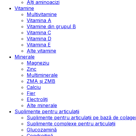
Alți aminoacizi
Vitamine
Multivitamine
Vitamina A
Vitamine din grupul B
Vitamina C
Vitamina D
Vitamina E
Alte vitamine
Minerale
Magneziu
Zinc
Multiminerale
ZMA și ZMB
Calciu
Fier
Electroliți
Alte minerale
Suplimente pentru articulații
Suplimente pentru articulații pe bază de colage
Suplimente complexe pentru articulații
Glucozamină
Condroitină