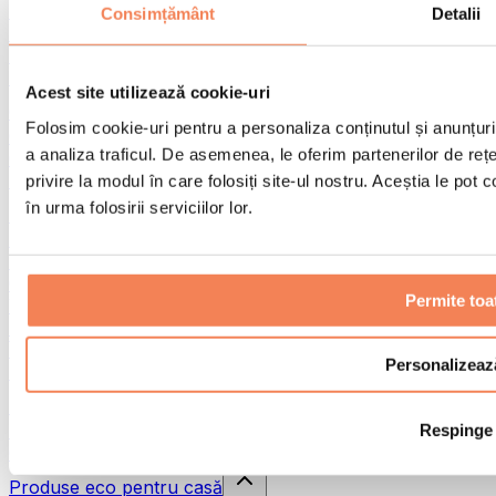
Pistoale de masaj
Consimțământ
Detalii
Instrumente de masaj
Role pentru masaj
Alte ajutoare pentru reabilitare
Acest site utilizează cookie-uri
Genți & rucsacuri
Folosim cookie-uri pentru a personaliza conținutul și anunțurile
Genți și accesorii pentru alimente
a analiza traficul. De asemenea, le oferim partenerilor de rețel
Genți pentru sala de sport
Rucsacuri
privire la modul în care folosiți site-ul nostru. Aceștia le pot
în urma folosirii serviciilor lor.
Accesorii în funcție de activitate
Alergare
Sporturi de contact
Ciclism
Permite toa
Yoga și pilates
Terapie prin frig
Înot
Personalizeaz
Drumeție
Biohacking
Respinge
Terapie cu lumină roșie
Căni și filtre de apă
Produse eco pentru casă