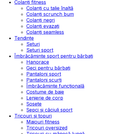
Colanți fitness
Colanți cu talie înaltă
Colanți scrunch bum
Colanți negri
Colanți evazați
Colanți seamless
Tendințe
Seturi
Seturi sport
Îmbrăcăminte sport pentru bărbați
Hanorace
Geci pentru bărbați
Pantaloni sport
Pantaloni scurți
Îmbrăcăminte funcțională
Costume de baie
Lenjerie de corp
Șosete
Șepci și căciuli sport
Tricouri și topuri
Maiouri fitness
Tricouri oversized
Tricouri cu mânecă lungă