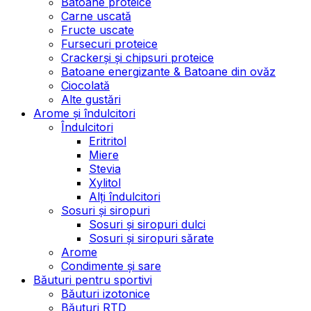
Batoane proteice
Carne uscată
Fructe uscate
Fursecuri proteice
Crackerși și chipsuri proteice
Batoane energizante & Batoane din ovăz
Ciocolată
Alte gustări
Arome și îndulcitori
Îndulcitori
Eritritol
Miere
Stevia
Xylitol
Alți îndulcitori
Sosuri și siropuri
Sosuri și siropuri dulci
Sosuri și siropuri sărate
Arome
Condimente și sare
Băuturi pentru sportivi
Băuturi izotonice
Băuturi RTD