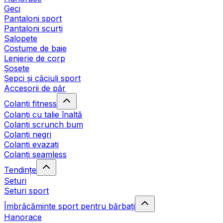
Geci
Pantaloni sport
Pantaloni scurți
Salopete
Costume de baie
Lenjerie de corp
Șosete
Șepci și căciuli sport
Accesorii de păr
Colanți fitness
Colanți cu talie înaltă
Colanți scrunch bum
Colanți negri
Colanți evazați
Colanți seamless
Tendințe
Seturi
Seturi sport
Îmbrăcăminte sport pentru bărbați
Hanorace