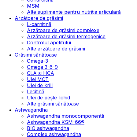
MSM
Alte suplimente pentru nutriția articulară
Arzătoare de grăsimi
L-carnitină
Arzătoare de grăsimi complexe
Arzătoare de grăsimi termogenice
Controlul apetitului
Alte arzătoare de grăsimi
Grăsimi sănătoase
Omega-3
Omega 3-6-9
CLA şi HCA
Ulei MCT
Ulei de krill
Lecitină
Ulei de pește lichid
Alte grăsimi sănătoase
Ashwagandha
Ashwagandha monocomponentă
Ashwagandha KSM-66®
BIO ashwagandha
Complex ashwagandha