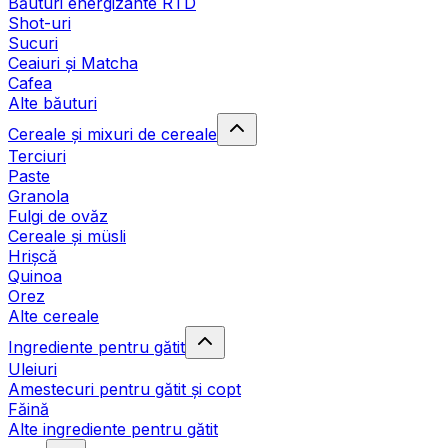
Băuturi energizante RTD
Shot-uri
Sucuri
Ceaiuri și Matcha
Cafea
Alte băuturi
Cereale și mixuri de cereale
Terciuri
Paste
Granola
Fulgi de ovăz
Cereale și müsli
Hrișcă
Quinoa
Orez
Alte cereale
Ingrediente pentru gătit
Uleiuri
Amestecuri pentru gătit și copt
Făină
Alte ingrediente pentru gătit