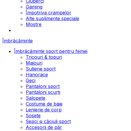
Ciuperci
Gaming
Împotriva crampelor
Alte suplimente speciale
Mostre
Îmbrăcăminte
Îmbrăcăminte sport pentru femei
Tricouri & topuri
Maiouri
Sutiene sport
Hanorace
Geci
Pantaloni sport
Pantaloni scurți
Salopete
Costume de baie
Lenjerie de corp
Șosete
Șepci și căciuli sport
Accesorii de păr