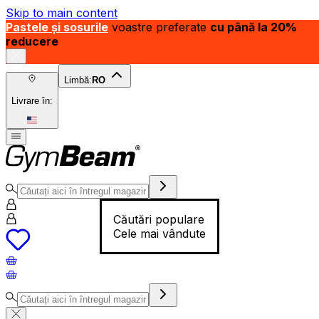
Skip to main content
Pastele și sosurile
voastre preferate
cu până la 20%
reducere
Limbă:
RO
Livrare în:
Căutări populare
Cele mai vândute