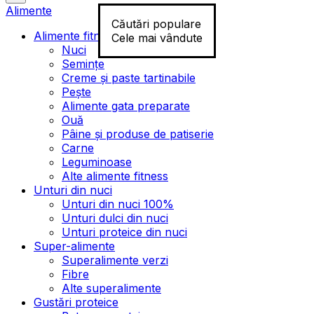
Alimente
Căutări populare
Alimente fitness
Cele mai vândute
Nuci
Semințe
Creme și paste tartinabile
Pește
Alimente gata preparate
Ouă
Pâine și produse de patiserie
Carne
Leguminoase
Alte alimente fitness
Unturi din nuci
Unturi din nuci 100%
Unturi dulci din nuci
Unturi proteice din nuci
Super-alimente
Superalimente verzi
Fibre
Alte superalimente
Gustări proteice