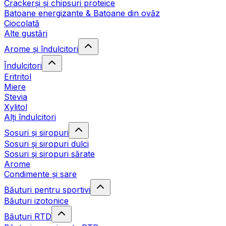
Crackerși și chipsuri proteice
Batoane energizante & Batoane din ovăz
Ciocolată
Alte gustări
Arome și îndulcitori
Îndulcitori
Eritritol
Miere
Stevia
Xylitol
Alți îndulcitori
Sosuri și siropuri
Sosuri și siropuri dulci
Sosuri și siropuri sărate
Arome
Condimente și sare
Băuturi pentru sportivi
Băuturi izotonice
Băuturi RTD