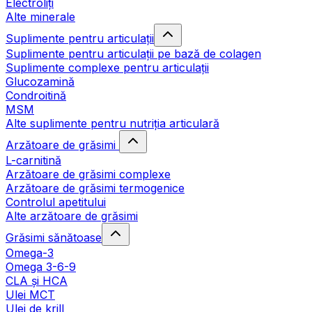
Electroliți
Alte minerale
Suplimente pentru articulații
Suplimente pentru articulații pe bază de colagen
Suplimente complexe pentru articulații
Glucozamină
Condroitină
MSM
Alte suplimente pentru nutriția articulară
Arzătoare de grăsimi
L-carnitină
Arzătoare de grăsimi complexe
Arzătoare de grăsimi termogenice
Controlul apetitului
Alte arzătoare de grăsimi
Grăsimi sănătoase
Omega-3
Omega 3-6-9
CLA şi HCA
Ulei MCT
Ulei de krill