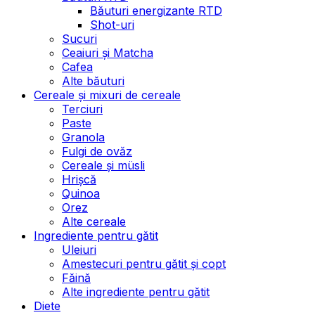
Băuturi energizante RTD
Shot-uri
Sucuri
Ceaiuri și Matcha
Cafea
Alte băuturi
Cereale și mixuri de cereale
Terciuri
Paste
Granola
Fulgi de ovăz
Cereale și müsli
Hrișcă
Quinoa
Orez
Alte cereale
Ingrediente pentru gătit
Uleiuri
Amestecuri pentru gătit și copt
Făină
Alte ingrediente pentru gătit
Diete