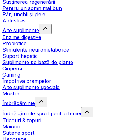
Susținerea regenerării
Pentru un somn mai bun
Păr, unghii și piele
Anti-stres
Alte suplimente
Enzime digestive
Probiotice
Stimulente neurometabolice
Suport hepatic
Suplimente pe bază de plante
Ciuperci
Gaming
Împotriva crampelor
Alte suplimente speciale
Mostre
Îmbrăcăminte
Îmbrăcăminte sport pentru femei
Tricouri & topuri
Maiouri
Sutiene sport
Hanorace