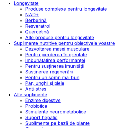
Longevitate
Produse complexe pentru longevitate
NAD+
Berberină
Resveratrol
Quercetină
Alte produse pentru longevitate
Suplimente nutritive pentru obiectivele voastre
Dezvoltarea masei musculare
Pentru pierderea în greutate
Îmbunătățirea performanței
Pentru susținerea imunității
Susținerea regenerării
Pentru un somn mai bun
Păr, unghii și piele
Anti-stres
Alte suplimente
Enzime digestive
Probiotice
Stimulente neurometabolice
Suport hepatic
Suplimente pe bază de plante