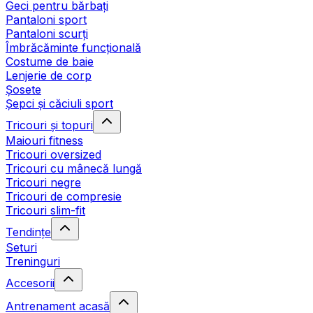
Geci pentru bărbați
Pantaloni sport
Pantaloni scurți
Îmbrăcăminte funcțională
Costume de baie
Lenjerie de corp
Șosete
Șepci și căciuli sport
Tricouri și topuri
Maiouri fitness
Tricouri oversized
Tricouri cu mânecă lungă
Tricouri negre
Tricouri de compresie
Tricouri slim-fit
Tendințe
Seturi
Treninguri
Accesorii
Antrenament acasă