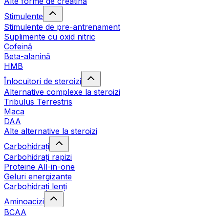
Alte forme de creatină
Stimulente
Stimulente de pre-antrenament
Suplimente cu oxid nitric
Cofeină
Beta-alanină
HMB
Înlocuitori de steroizi
Alternative complexe la steroizi
Tribulus Terrestris
Maca
DAA
Alte alternative la steroizi
Carbohidrați
Carbohidrați rapizi
Proteine All-in-one
Geluri energizante
Carbohidrați lenți
Aminoacizi
BCAA