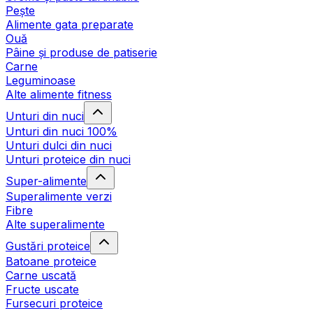
Pește
Alimente gata preparate
Ouă
Pâine și produse de patiserie
Carne
Leguminoase
Alte alimente fitness
Unturi din nuci
Unturi din nuci 100%
Unturi dulci din nuci
Unturi proteice din nuci
Super-alimente
Superalimente verzi
Fibre
Alte superalimente
Gustări proteice
Batoane proteice
Carne uscată
Fructe uscate
Fursecuri proteice