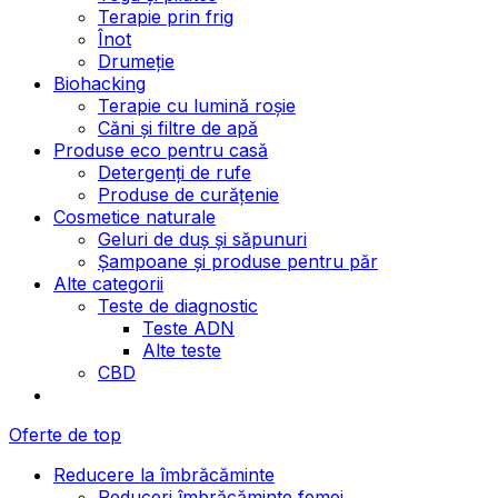
Terapie prin frig
Înot
Drumeție
Biohacking
Terapie cu lumină roșie
Căni și filtre de apă
Produse eco pentru casă
Detergenți de rufe
Produse de curățenie
Cosmetice naturale
Geluri de duș și săpunuri
Șampoane și produse pentru păr
Alte categorii
Teste de diagnostic
Teste ADN
Alte teste
CBD
Oferte de top
Reducere la îmbrăcăminte
Reduceri îmbrăcăminte femei