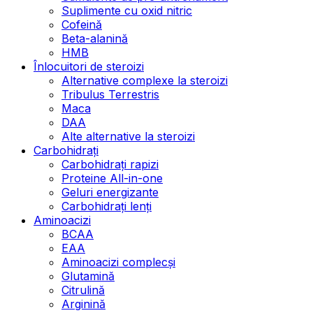
Suplimente cu oxid nitric
Cofeină
Beta-alanină
HMB
Înlocuitori de steroizi
Alternative complexe la steroizi
Tribulus Terrestris
Maca
DAA
Alte alternative la steroizi
Carbohidrați
Carbohidrați rapizi
Proteine All-in-one
Geluri energizante
Carbohidrați lenți
Aminoacizi
BCAA
EAA
Aminoacizi complecși
Glutamină
Citrulină
Arginină