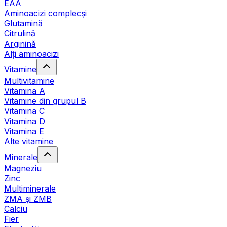
EAA
Aminoacizi complecși
Glutamină
Citrulină
Arginină
Alți aminoacizi
Vitamine
Multivitamine
Vitamina A
Vitamine din grupul B
Vitamina C
Vitamina D
Vitamina E
Alte vitamine
Minerale
Magneziu
Zinc
Multiminerale
ZMA și ZMB
Calciu
Fier