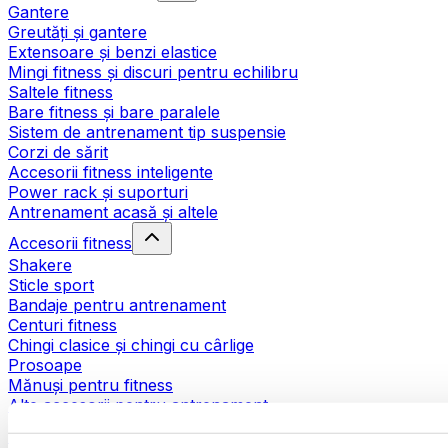
Gantere
Greutăți și gantere
Extensoare și benzi elastice
Mingi fitness și discuri pentru echilibru
Saltele fitness
Bare fitness și bare paralele
Sistem de antrenament tip suspensie
Corzi de sărit
Accesorii fitness inteligente
Power rack și suporturi
Antrenament acasă și altele
Accesorii fitness
Shakere
Sticle sport
Bandaje pentru antrenament
Centuri fitness
Chingi clasice și chingi cu cârlige
Prosoape
Mănuși pentru fitness
Alte accesorii pentru antrenament
Ajutoare pentru reabilitare