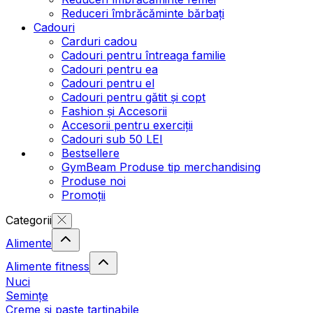
Reduceri îmbrăcăminte bărbați
Cadouri
Carduri cadou
Cadouri pentru întreaga familie
Cadouri pentru ea
Cadouri pentru el
Cadouri pentru gătit și copt
Fashion și Accesorii
Accesorii pentru exerciții
Cadouri sub 50 LEI
Bestsellere
GymBeam Produse tip merchandising
Produse noi
Promoții
Categorii
Alimente
Alimente fitness
Nuci
Semințe
Creme și paste tartinabile