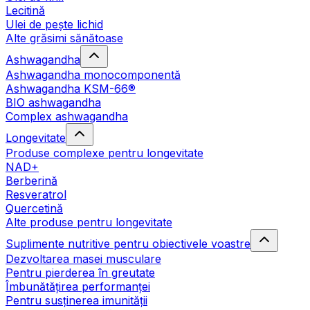
Lecitină
Ulei de pește lichid
Alte grăsimi sănătoase
Ashwagandha
Ashwagandha monocomponentă
Ashwagandha KSM-66®
BIO ashwagandha
Complex ashwagandha
Longevitate
Produse complexe pentru longevitate
NAD+
Berberină
Resveratrol
Quercetină
Alte produse pentru longevitate
Suplimente nutritive pentru obiectivele voastre
Dezvoltarea masei musculare
Pentru pierderea în greutate
Îmbunătățirea performanței
Pentru susținerea imunității