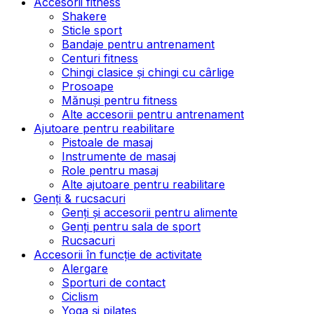
Accesorii fitness
Shakere
Sticle sport
Bandaje pentru antrenament
Centuri fitness
Chingi clasice și chingi cu cârlige
Prosoape
Mănuși pentru fitness
Alte accesorii pentru antrenament
Ajutoare pentru reabilitare
Pistoale de masaj
Instrumente de masaj
Role pentru masaj
Alte ajutoare pentru reabilitare
Genți & rucsacuri
Genți și accesorii pentru alimente
Genți pentru sala de sport
Rucsacuri
Accesorii în funcție de activitate
Alergare
Sporturi de contact
Ciclism
Yoga și pilates