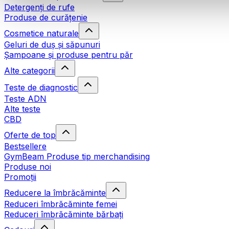
Detergenți de rufe
Produse de curățenie
Cosmetice naturale
Geluri de duș și săpunuri
Șampoane și produse pentru păr
Alte categorii
Teste de diagnostic
Teste ADN
Alte teste
CBD
Oferte de top
Bestsellere
GymBeam Produse tip merchandising
Produse noi
Promoții
Reducere la îmbrăcăminte
Reduceri îmbrăcăminte femei
Reduceri îmbrăcăminte bărbați